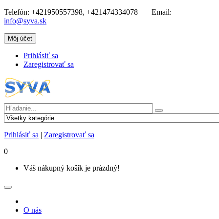
Telefón:
+421950557398, +421474334078
Email:
info@syva.sk
Môj účet
Prihlásiť sa
Zaregistrovať sa
Prihlásiť sa
|
Zaregistrovať sa
0
Váš nákupný košík je prázdný!
O nás