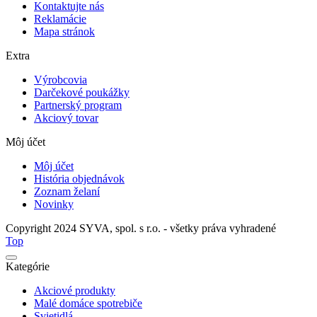
Kontaktujte nás
Reklamácie
Mapa stránok
Extra
Výrobcovia
Darčekové poukážky
Partnerský program
Akciový tovar
Môj účet
Môj účet
História objednávok
Zoznam želaní
Novinky
Copyright 2024 SYVA, spol. s r.o. - všetky práva vyhradené
Top
Kategórie
Akciové produkty
Malé domáce spotrebiče
Svietidlá