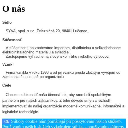
O nás
Sídlo
SYVA, spol. s.r.o.
Železničná 29, 98401 Lučenec.
Súčasnosť
V súčastnosti sa zaoberáme importom, distribúciou a veľkoobchodom
elektroinštalačného materiálu a svietidiel.
Zastupujeme výhradne na slovenskom trhu niekoľko výrobcov.
Vznik
Firma vznikla v roku 1998 a od jej vzniku prešla zložitým vývojom od
zamerania činnosti až po organizáciu.
Ciele
Chceme zdokonaliť našu činnosť tak, aby sme boli spoľahlivým
partnerom pre našich zákazníkov. Z toho dôvodu sme sa rozhodli
implementovať do našej organizácie moderné komunikačné, informačné a
logistické technológie.
Súbory cookie nám pomáhajú pri poskytovaní našich služieb.
Ok
Používaním našich služieb vyjadrujete súhlas s používaním súborov