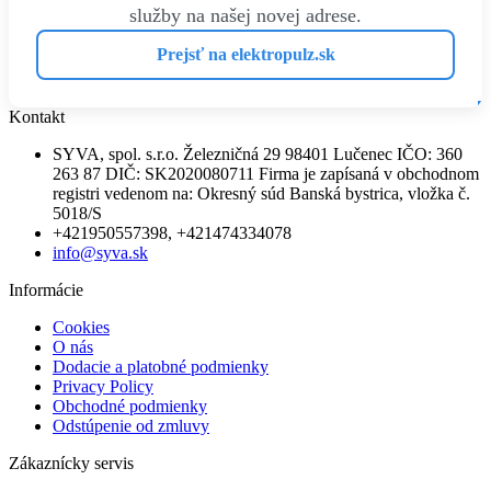
služby na našej novej adrese.
Prejsť na elektropulz.sk
Kontakt
SYVA, spol. s.r.o. Železničná 29 98401 Lučenec IČO: 360
263 87 DIČ: SK2020080711 Firma je zapísaná v obchodnom
registri vedenom na: Okresný súd Banská bystrica, vložka č.
5018/S
+421950557398, +421474334078
info@syva.sk
Informácie
Cookies
O nás
Dodacie a platobné podmienky
Privacy Policy
Obchodné podmienky
Odstúpenie od zmluvy
Zákaznícky servis