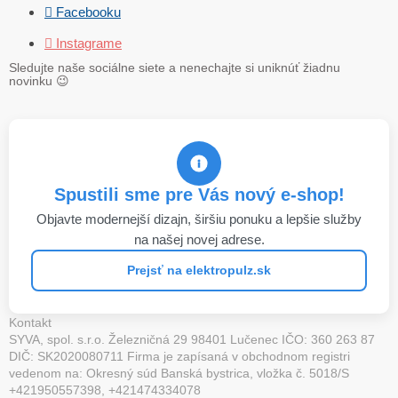
 Facebooku
 Instagrame
Sledujte naše sociálne siete a nenechajte si uniknúť žiadnu
novinku
😉
Spustili sme pre Vás nový e-shop!
Objavte modernejší dizajn, širšiu ponuku a lepšie služby
na našej novej adrese.
Prejsť na elektropulz.sk
Kontakt
SYVA, spol. s.r.o. Železničná 29 98401 Lučenec IČO: 360 263 87
DIČ: SK2020080711 Firma je zapísaná v obchodnom registri
vedenom na: Okresný súd Banská bystrica, vložka č. 5018/S
+421950557398, +421474334078