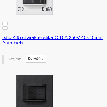
Istič K45 charakteristika C 10A 250V 45×45mm
čisto biela
.....
Do košíka
209,73€