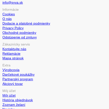
info@syva.sk
Informácie
Cookies
O nás
Dodacie a platobné podmienky
Privacy Policy
Obchodné podmienky
Odstúpenie od zmluvy
Zákaznícky servis
Kontaktujte nás
Reklamácie
Mapa stránok
Extra
Výrobcovia
Darčekové poukážky
Partnerský program
Akciový tovar
Môj účet
Môj účet
História objednávok
Zoznam želaní