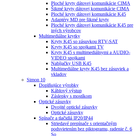
Ploché kryty dátovej komunikácie CIMA
Šikmé kryty dátovej komunikácie CIMA
Ploché kryty dátovej komunikácie K45
Adaptéry MD pre šikmé kryty
Ploché kryty dátovej komunikácie K45 pre
iných výrobcov
Multimediálne krytky
Kryty K45 so zásuvkou RTV-SAT
Kryty K45 so spojkami TV
Kryty K45 s multimediálnymi a AUDIO-
VIDEO spojkami
Nabíjačky USB K45
Multimediálne kryty K45 bez zásuviek a
vkladov
Simon 10
Doplňujúce výrobky
Káblový výstup
Záslepky s mostíkom
Optické zásuvky
Dvojité optické zásuvky
Optické zásuvky
Spínače a tlačidlá IP20/IP44
Striedavé prepínače s orientačným
podsvietením bez piktogramu, radenie č. 6
So