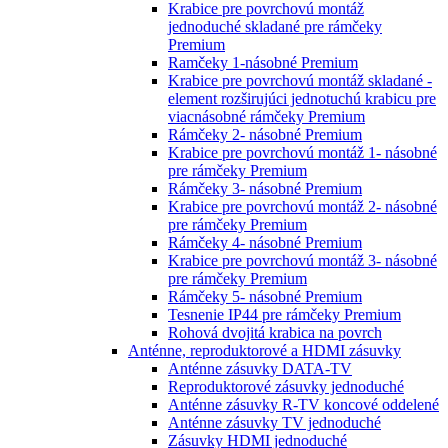
Krabice pre povrchovú montáž
jednoduché skladané pre rámčeky
Premium
Ramčeky 1-násobné Premium
Krabice pre povrchovú montáž skladané -
element rozširujúci jednotuchú krabicu pre
viacnásobné rámčeky Premium
Rámčeky 2- násobné Premium
Krabice pre povrchovú montáž 1- násobné
pre rámčeky Premium
Rámčeky 3- násobné Premium
Krabice pre povrchovú montáž 2- násobné
pre rámčeky Premium
Rámčeky 4- násobné Premium
Krabice pre povrchovú montáž 3- násobné
pre rámčeky Premium
Rámčeky 5- násobné Premium
Tesnenie IP44 pre rámčeky Premium
Rohová dvojitá krabica na povrch
Anténne, reproduktorové a HDMI zásuvky
Anténne zásuvky DATA-TV
Reproduktorové zásuvky jednoduché
Anténne zásuvky R-TV koncové oddelené
Anténne zásuvky TV jednoduché
Zásuvky HDMI jednoduché