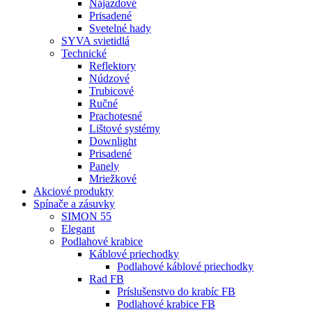
Nájazdové
Prisadené
Svetelné hady
SYVA svietidlá
Technické
Reflektory
Núdzové
Trubicové
Ručné
Prachotesné
Lištové systémy
Downlight
Prisadené
Panely
Mriežkové
Akciové produkty
Spínače a zásuvky
SIMON 55
Elegant
Podlahové krabice
Káblové priechodky
Podlahové káblové priechodky
Rad FB
Príslušenstvo do krabíc FB
Podlahové krabice FB