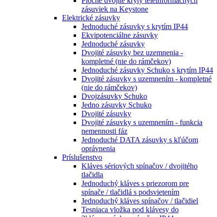
Ploché dvojité kryty teleinformačných
zásuviek na Keystone
Elektrické zásuvky
Jednoduché zásuvky s krytím IP44
Ekvipotenciálne zásuvky
Jednoduché zásuvky
Dvojité zásuvky bez uzemnenia -
kompletné (nie do rámčekov)
Jednoduché zásuvky Schuko s krytím IP44
Dvojité zásuvky s uzemnením - kompletné
(nie do rámčekov)
Dvojzásuvky Schuko
Jedno zásuvky Schuko
Dvojité zásuvky
Dvojité zásuvky s uzemnením - funkcia
nemennosti fáz
Jednoduché DATA zásuvky s kľúčom
oprávnenia
Príslušenstvo
Kláves sériových spínačov / dvojitého
tlačidla
Jednoduchý kláves s priezorom pre
spínače / tlačidlá s podsvietením
Jednoduchý kláves spínačov / tlačidiel
Tesniaca vložka pod klávesy do