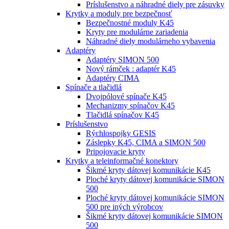
Príslušenstvo a náhradné diely pre zásuvky
Krytky a moduly pre bezpečnosť
Bezpečnostné moduly K45
Kryty pre modulárne zariadenia
Náhradné diely modulárneho vybavenia
Adaptéry
Adaptéry SIMON 500
Nový rámček : adaptér K45
Adaptéry CIMA
Spínače a tlačidlá
Dvojpólové spínače K45
Mechanizmy spínačov K45
Tlačidlá spínačov K45
Príslušenstvo
Rýchlospojky GESIS
Záslepky K45, CIMA a SIMON 500
Pripojovacie kryty
Krytky a teleinformačné konektory
Šikmé kryty dátovej komunikácie K45
Ploché kryty dátovej komunikácie SIMON
500
Ploché kryty dátovej komunikácie SIMON
500 pre iných výrobcov
Šikmé kryty dátovej komunikácie SIMON
500