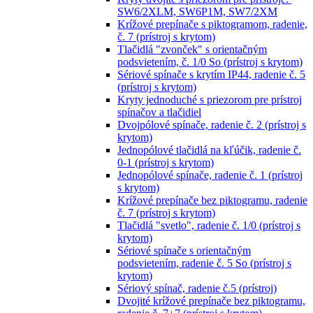
SW6/2XLM, SW6P1M, SW7/2XM
Krížové prepínače s piktogramom, radenie,
č. 7 (prístroj s krytom)
Tlačidlá "zvonček" s orientačným
podsvietením, č. 1/0 So (prístroj s krytom)
Sériové spínače s krytím IP44, radenie č. 5
(prístroj s krytom)
Kryty jednoduché s priezorom pre prístroj
spínačov a tlačidiel
Dvojpólové spínače, radenie č. 2 (prístroj s
krytom)
Jednopólové tlačidlá na kľúčik, radenie č.
0-1 (prístroj s krytom)
Jednopólové spínače, radenie č. 1 (prístroj
s krytom)
Krížové prepínače bez piktogramu, radenie
č. 7 (prístroj s krytom)
Tlačidlá "svetlo", radenie č. 1/0 (prístroj s
krytom)
Sériové spínače s orientačným
podsvietením, radenie č. 5 So (prístroj s
krytom)
Sériový spínač, radenie č.5 (prístroj)
Dvojité krížové prepínače bez piktogramu,