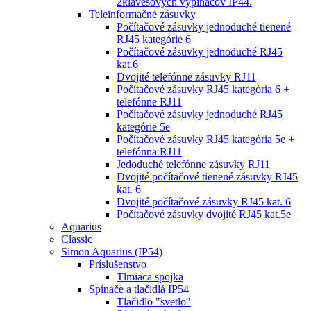
2klávesových vypínačov IP44.
Teleinformačné zásuvky
Počítačové zásuvky jednoduché tienené
RJ45 kategórie 6
Počítačové zásuvky jednoduché RJ45
kat.6
Dvojité telefónne zásuvky RJ11
Počítačové zásuvky RJ45 kategória 6 +
telefónne RJ11
Počítačové zásuvky jednoduché RJ45
kategórie 5e
Počítačové zásuvky RJ45 kategória 5e +
telefónna RJ11
Jedoduché telefónne zásuvky RJ11
Dvojité počítačové tienené zásuvky RJ45
kat. 6
Dvojité počítačové zásuvky RJ45 kat. 6
Počítačové zásuvky dvojité RJ45 kat.5e
Aquarius
Classic
Simon Aquarius (IP54)
Príslušenstvo
Tlmiaca spojka
Spínače a tlačidlá IP54
Tlačidlo "svetlo"