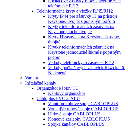
Počítačové zásuvky RJ45 kategórie 5e +
telefonické RJ12
Teleinformačné kryty a vložky RJ45/RJ12
Kryty IP44 pre zásuvky IT na prístroji
Keystone, dvojitá s popisným poľom
Krytky teleinformačních zásuviek na
Keystone ploché dvojité
Kryty ITzásuviek na Keystone skosené,
dvojité
Krytky teleinformačních zásuviek na
Keystone jednoduché šikmé s popisným
poľom
Vklady telefonických zásuviek RJ12
Vklady počítačových zásuviek RJ45 kat.6.
Netienené
Variant
Inštalačné kanály
Organizátor káblov TC
Káblový organizátor
Cabloplus PVC ai ALU
Vnútorné rohové spoje CABLOPLUS
Vonkajšie rohové spoje CABLOPLUS
Uhlové spoje CABLOPLUS
Koncové záslepky CABLOPLUS
Spojka kanálov CABLOPLUS