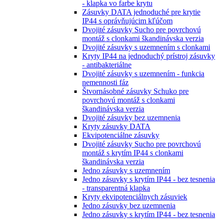
- klapka vo farbe krytu
Zásuvky DATA jednoduché pre krytie
IP44 s oprávňujúcim kľúčom
Dvojité zásuvky Sucho pre povrchovú
montáž s clonkami škandinávska verzia
Dvojité zásuvky s uzemnením s clonkami
Kryty IP44 na jednoduchý prístroj zásuvky
- antibakteriálne
Dvojité zásuvky s uzemnením - funkcia
nemennosti fáz
Štvornásobné zásuvky Schuko pre
povrchovú montáž s clonkami
škandinávska verzia
Dvojité zásuvky bez uzemnenia
Kryty zásuvky DATA
Ekvipotenciálne zásuvky
Dvojité zásuvky Sucho pre povrchovú
montáž s krytím IP44 s clonkami
škandinávska verzia
Jedno zásuvky s uzemnením
Jedno zásuvky s krytím IP44 - bez tesnenia
- transparentná klapka
Kryty ekvipotenciálnych zásuviek
Jedno zásuvky bez uzemnenia
Jedno zásuvky s krytím IP44 - bez tesnenia