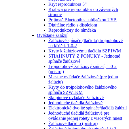
Kryt reproduktora 5”
Krabica pre reproduktor do závesných
stropov
Prijímač Bluetooth s nabíjačkou USB
Digitálne rádio s displejom
Reproduktory do rámčeka
Ovládane žalúzií
Žalúziové spínače (tlačidlo) trojpolohové
na kľúčik 1-0-2
Kryty k žalúziovému tlačidlu SZP1WM
STIAHNUTÝ Z PONUKY - Jednotné
spínače žalúziové
Trojpolohový žalúziový spínač, 1-0-2
(prístroj)
Miestne ovládače žalúziové (pre jednu
žalúziu)
Kryty do trojpolohového žalúziového
spínača SZW1KM
Skupinové ovládače žalúziové
Jednoduché tlačidlá žalúziové
Elektronické dvojité spínače/tlačidlá žalúzií
Jednoduché tlačidlá žalúziové pre
ovládanie jednej rolety z viacerých miest
Žalúziové tlačidlo (prístroj)
Žalúziové trojpolohové spínače 1-0-2