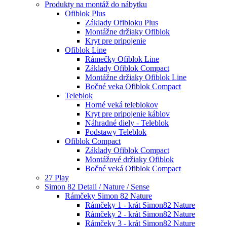
Produkty na montáž do nábytku
Ofiblok Plus
Základy Ofibloku Plus
Montážne držiaky Ofiblok
Kryt pre pripojenie
Ofiblok Line
Rámečky Ofiblok Line
Základy Ofiblok Compact
Montážne držiaky Ofiblok Line
Bočné veka Ofiblok Compact
Teleblok
Horné veká teleblokov
Kryt pre pripojenie káblov
Náhradné diely - Teleblok
Podstawy Teleblok
Ofiblok Compact
Základy Ofiblok Compact
Montážové držiaky Ofiblok
Bočné veká Ofiblok Compact
27 Play
Simon 82 Detail / Nature / Sense
Rámčeky Simon 82 Nature
Rámčeky 1 - krát Simon82 Nature
Rámčeky 2 - krát Simon82 Nature
Rámčeky 3 - krát Simon82 Nature