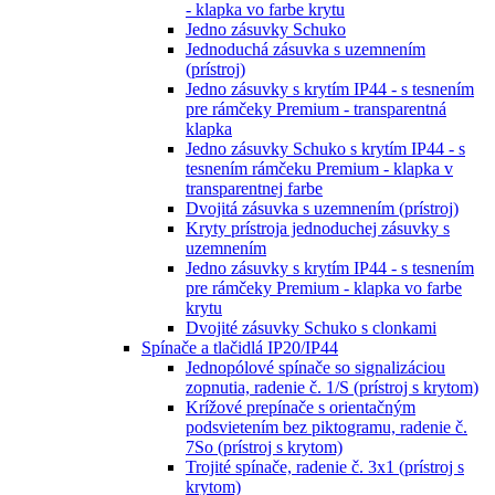
- klapka vo farbe krytu
Jedno zásuvky Schuko
Jednoduchá zásuvka s uzemnením
(prístroj)
Jedno zásuvky s krytím IP44 - s tesnením
pre rámčeky Premium - transparentná
klapka
Jedno zásuvky Schuko s krytím IP44 - s
tesnením rámčeku Premium - klapka v
transparentnej farbe
Dvojitá zásuvka s uzemnením (prístroj)
Kryty prístroja jednoduchej zásuvky s
uzemnením
Jedno zásuvky s krytím IP44 - s tesnením
pre rámčeky Premium - klapka vo farbe
krytu
Dvojité zásuvky Schuko s clonkami
Spínače a tlačidlá IP20/IP44
Jednopólové spínače so signalizáciou
zopnutia, radenie č. 1/S (prístroj s krytom)
Krížové prepínače s orientačným
podsvietením bez piktogramu, radenie č.
7So (prístroj s krytom)
Trojité spínače, radenie č. 3x1 (prístroj s
krytom)