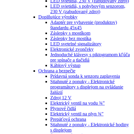
LED svietidlá, 230 V (zabudovaný zdroj)
LED svietidlá, s pohybovým senzorom,
230 V (zabudovaný zdroj)
Doplňujúce výrobky
Adaptér pre vybavenie (produktov)
štandardu 45x45
Záslepky s mostíkom
Záslepky bez mostíka
LED svetelné signalizátory
Elektronické zvončeky
Jednoduché klávesy s piktogramom kľúča
pre spínače a tlačidlá
Káblový výstup
Ochrana a bezpečie
Prídavná sonda k senzoru zaplavenia
Stiahnuté z ponuky - Elektronické
programátory s displejom na ovládanie
žalúzií
Zdroj 12 V
Elektrický ventil na vodu ¾”
Plynové čidlá
Elektrický ventil na plyn ¾”
Prepäťová ochrana
Stiahnuté z ponuky - Elektronické hodiny
s displejom