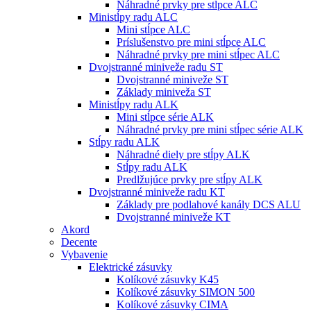
Náhradné prvky pre stĺpce ALC
Ministĺpy radu ALC
Mini stĺpce ALC
Príslušenstvo pre mini stĺpce ALC
Náhradné prvky pre mini stĺpec ALC
Dvojstranné miniveže radu ST
Dvojstranné miniveže ST
Základy miniveža ST
Ministĺpy radu ALK
Mini stĺpce série ALK
Náhradné prvky pre mini stĺpec série ALK
Stĺpy radu ALK
Náhradné diely pre stĺpy ALK
Stĺpy radu ALK
Predlžujúce prvky pre stĺpy ALK
Dvojstranné miniveže radu KT
Základy pre podlahové kanály DCS ALU
Dvojstranné miniveže KT
Akord
Decente
Vybavenie
Elektrické zásuvky
Kolíkové zásuvky K45
Kolíkové zásuvky SIMON 500
Kolíkové zásuvky CIMA