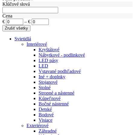
Kĺúčové slová
Cena
€
–
€
Svietidlá
Interiérové
Kryštálové
Nábytkové - podlinkové
LED pásy
LED
Vstavané podhľadové
Iné + doplnky
Stojanové
Stolné
Stropné a nástenné
Kúpeľnové
Bočné nástenné
Detské
Bodové
Visiace
Exteriérové
Záhradné