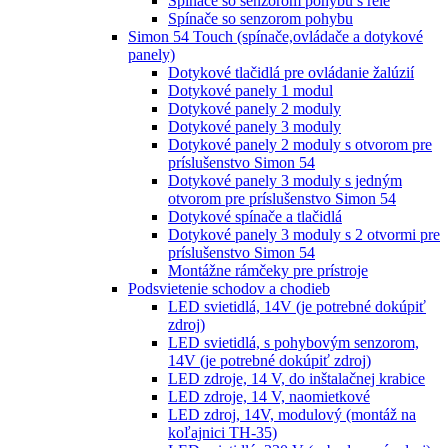
Spínače so senzorom pohybu s relé
Spínače so senzorom pohybu
Simon 54 Touch (spínače,ovládače a dotykové
panely)
Dotykové tlačidlá pre ovládanie žalúzií
Dotykové panely 1 modul
Dotykové panely 2 moduly
Dotykové panely 3 moduly
Dotykové panely 2 moduly s otvorom pre
príslušenstvo Simon 54
Dotykové panely 3 moduly s jedným
otvorom pre príslušenstvo Simon 54
Dotykové spínače a tlačidlá
Dotykové panely 3 moduly s 2 otvormi pre
príslušenstvo Simon 54
Montážne rámčeky pre prístroje
Podsvietenie schodov a chodieb
LED svietidlá, 14V (je potrebné dokúpiť
zdroj)
LED svietidlá, s pohybovým senzorom,
14V (je potrebné dokúpiť zdroj)
LED zdroje, 14 V, do inštalačnej krabice
LED zdroje, 14 V, naomietkové
LED zdroj, 14V, modulový (montáž na
koľajnici TH-35)