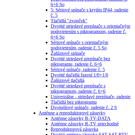
6+6 So
5: Sériové spínače s krytím IP44, radenie
č. 5
Tlačidlá "zvonček"
Dvojité striedavé prepínače s orientačným
podsvietením s piktogramom, radenie č.
6+6 So
Sériové spínače s orientačným
podsvietením, radenie č. 5 So
Žalúziové spínače
Dvojité striedavé prepínače bez
piktogramu, radenie č. 6+6
Sériové spínače, radenie č. 5
Dvojité tlačidlá řazení 1/0+1/0
Žalúziové tlačidlá
Dvojité striedavé prepínače s
piktogramom, radenie č. 6+6
Univerzálne - striedavé prepínače, radenie
Tlačidlá bez piktogramu
Dvojpólové spínače, radenie č. 2 S
Anténne a reproduktorové zásuvky
Anténne zásuvky R-TV-DATA
Anténne zásuvky R-TV priechodné
Reproduktorová zásuvka
Dvojitá anténna zásuvka SAT-SAT-RTV