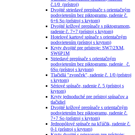
č.1/0 (prístroj)
Dvojité striedavé prepínače s orientačným
podsvietením bez piktogramu, radenie č.
6+6 So (prístroj s krytom)
Dvojité krížové prepínače s piktogramom,
radenie č. 7+7 (prístroj s krytom)
Hotelové kartové spínače s orientačným
podsvietením (prístroj s krytom)
Kryty dvojité pre prístroje: SW7/2XM,
SW6P1M
Striedavé prepínače s orientačným
podsvietením bez piktogramu, radenie č.
6So (prístroj s krytom)
Tlačidlá "zvonček", radenie č. 1/0 (prístroj
s krytom)
Sériové spínače, radenie č. 5 (prístroj s
krytom)
Kryty jednoduché pre prístroj spínačov a
tlačidiel
Dvojité krížové prepínače s orientačným
podsvietením bez piktogramu, radenie č.
7+7 So (prístroj s krytom)
Jednopólové spínače na kľúčik, radenie č.
0-1 (prístroj s krytom)
Kryty dvojité s priezorom pre prístroje: