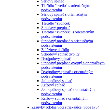
Sériový spínač
Tlačidlo "svetlo" s orientačným
podsvietením
Sériový spínač s orientačným
podsvietením
Tlačidlo "zvonček"
Striedavý prepínač
Tlačidlo "zvonček" s orientačným
podsvietením
Striedavý prepínač s orientačným
podsvietením
Žalúziové tlačidlo
Schodový spínač dvojitý
Dvojpólový spínač
Striedavý prepínač dvojitý s orientačným
podsvietením
Dvojpólový spínač s orientačným
podsvietením
Jednopólový spínač
Krížový spínač
Jednopólový spínač s orientačným
podsvietením
Krížový spínač s orientačným
podsvietením
Zásuvky odolné voči striekajúcej vode IP54