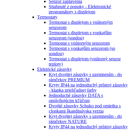
Senzor zaplavenia
Stiahnuté z ponuky - Elektronické
programátory s displejom
Termostaty
Termostat s displejom s vnútorným
senzorom
Termostat s displejom s vonkajším
senzorom (sondou)
Termostat s vnútorným senzorom
Termostat s vonkajším senzorom (so
sondou)
Termostat s displejom (vnútorný senzor
teploty)
Elektrické zásuvky
Kryt dvojitej zásuvky s uzemnením - do
rámčekov PREMIUM
Kryty IP44 na jednoduchý prístroj zásuvky
- klapka priehľadnej farby
Jednoduché zásuvky DATA s
oprávňujúcim kľúčom
Dvojité zásuvky Schuko pod omietku s
clonkami škandinávska verzia
Kryt dvojitej zásuvky s uzemnením - do
rámčekov NATURE
Kryty IP44 na jednoduchý prístroj zásuvky