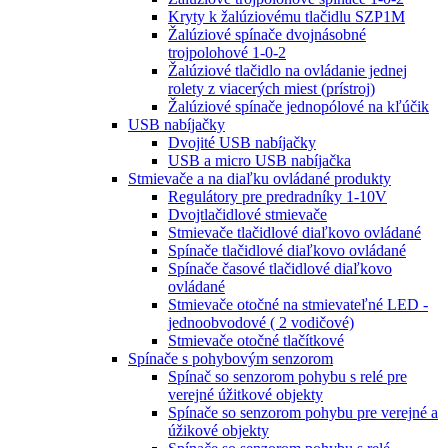
Kryty k žalúziovému tlačidlu SZP1M
Žalúziové spínače dvojnásobné
trojpolohové 1-0-2
Žalúziové tlačidlo na ovládanie jednej
rolety z viacerých miest (prístroj)
Žalúziové spínače jednopólové na kľúčik
USB nabíjačky
Dvojité USB nabíjačky
USB a micro USB nabíjačka
Stmievače a na diaľku ovládané produkty
Regulátory pre predradníky 1-10V
Dvojtlačidlové stmievače
Stmievače tlačidlové diaľkovo ovládané
Spínače tlačidlové diaľkovo ovládané
Spínače časové tlačidlové diaľkovo
ovládané
Stmievače otočné na stmievateľné LED -
jednoobvodové ( 2 vodičové)
Stmievače otočné tlačítkové
Spínače s pohybovým senzorom
Spínač so senzorom pohybu s relé pre
verejné úžitkové objekty
Spínače so senzorom pohybu pre verejné a
úžikové objekty