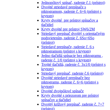
Jednopólový spínač, radenie č.1 (prístroj)
Dvojité striedavé prepínače s
piktogramom, radenie č. 6+6 (prístroj s
krytom)
Kryty dvojité pre prístroj spínačov a
tlačidiel
Kryty dvojité pre prístroj SW6/2M
Striedavý prepínač dvojitý s orientačným
podsvietením, radenie č. 6So+6So
(prístroj)
Striedavé prepínače, radenie č. 6 s
piktogramom (prístroj s krytom)
Jedno tlačidlá spínacie bez piktogramu ,
radenie č. 1/0 (prístroj s krytom)
Trojité tlačidlá, radenie č. 3x1/0 (prístroj s
krytom)
Striedavý prepínač, radenie č.6 (prístroj)
Dvojité striedavé prepínače bez
piktogramu, radenie č. 6+6 (prístroj s
krytom)
Dvojité dvojpólové spínače
Kryty dvojité s priezorom pre prístroj
spínačov a tlačidiel
Dvojitý krížový prepínač, radenie č. 7+7
(prístroj)