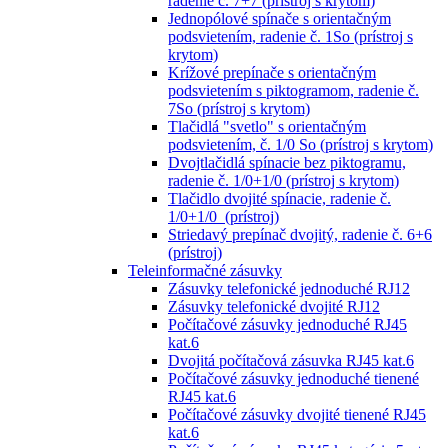
radenie č. 7+7 (prístroj s krytom)
Jednopólové spínače s orientačným
podsvietením, radenie č. 1So (prístroj s
krytom)
Krížové prepínače s orientačným
podsvietením s piktogramom, radenie č.
7So (prístroj s krytom)
Tlačidlá "svetlo" s orientačným
podsvietením, č. 1/0 So (prístroj s krytom)
Dvojtlačidlá spínacie bez piktogramu,
radenie č. 1/0+1/0 (prístroj s krytom)
Tlačidlo dvojité spínacie, radenie č.
1/0+1/0 (prístroj)
Striedavý prepínač dvojitý, radenie č. 6+6
(prístroj)
Teleinformačné zásuvky
Zásuvky telefonické jednoduché RJ12
Zásuvky telefonické dvojité RJ12
Počítačové zásuvky jednoduché RJ45
kat.6
Dvojitá počítačová zásuvka RJ45 kat.6
Počítačové zásuvky jednoduché tienené
RJ45 kat.6
Počítačové zásuvky dvojité tienené RJ45
kat.6