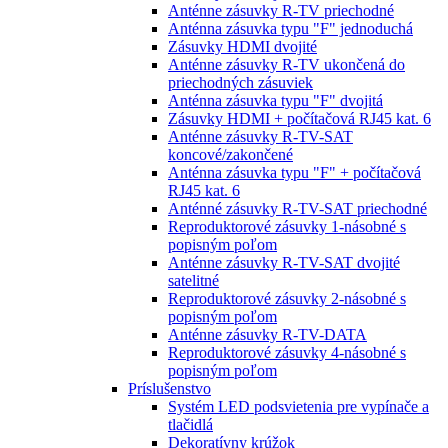
Anténne zásuvky R-TV priechodné
Anténna zásuvka typu "F" jednoduchá
Zásuvky HDMI dvojité
Anténne zásuvky R-TV ukončená do
priechodných zásuviek
Anténna zásuvka typu "F" dvojitá
Zásuvky HDMI + počítačová RJ45 kat. 6
Anténne zásuvky R-TV-SAT
koncové/zakončené
Anténna zásuvka typu "F" + počítačová
RJ45 kat. 6
Anténné zásuvky R-TV-SAT priechodné
Reproduktorové zásuvky 1-násobné s
popisným poľom
Anténne zásuvky R-TV-SAT dvojité
satelitné
Reproduktorové zásuvky 2-násobné s
popisným poľom
Anténne zásuvky R-TV-DATA
Reproduktorové zásuvky 4-násobné s
popisným poľom
Príslušenstvo
Systém LED podsvietenia pre vypínače a
tlačidlá
Dekoratívny krúžok