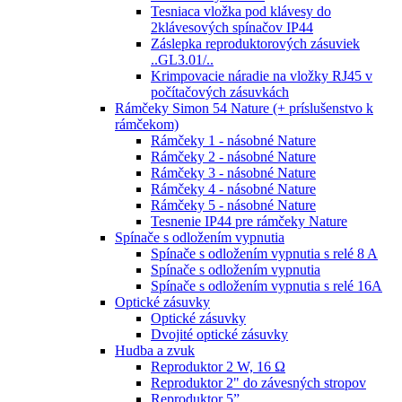
Tesniaca vložka pod klávesy do
2klávesových spínačov IP44
Záslepka reproduktorových zásuviek
..GL3.01/..
Krimpovacie náradie na vložky RJ45 v
počítačových zásuvkách
Rámčeky Simon 54 Nature (+ príslušenstvo k
rámčekom)
Rámčeky 1 - násobné Nature
Rámčeky 2 - násobné Nature
Rámčeky 3 - násobné Nature
Rámčeky 4 - násobné Nature
Rámčeky 5 - násobné Nature
Tesnenie IP44 pre rámčeky Nature
Spínače s odložením vypnutia
Spínače s odložením vypnutia s relé 8 A
Spínače s odložením vypnutia
Spínače s odložením vypnutia s relé 16A
Optické zásuvky
Optické zásuvky
Dvojité optické zásuvky
Hudba a zvuk
Reproduktor 2 W, 16 Ω
Reproduktor 2" do závesných stropov
Reproduktor 5”