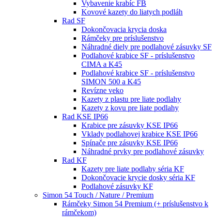
Vybavenie krabíc FB
Kovové kazety do liatych podláh
Rad SF
Dokončovacia krycia doska
Rámčeky pre príslušenstvo
Náhradné diely pre podlahové zásuvky SF
Podlahové krabice SF - príslušenstvo
CIMA a K45
Podlahové krabice SF - príslušenstvo
SIMON 500 a K45
Revízne veko
Kazety z plastu pre liate podlahy
Kazety z kovu pre liate podlahy
Rad KSE IP66
Krabice pre zásuvky KSE IP66
Vklady podlahovej krabice KSE IP66
Spínače pre zásuvky KSE IP66
Náhradné prvky pre podlahové zásuvky
Rad KF
Kazety pre liate podlahy séria KF
Dokončovacie krycie dosky séria KF
Podlahové zásuvky KF
Simon 54 Touch / Nature / Premium
Rámčeky Simon 54 Premium (+ príslušenstvo k
rámčekom)