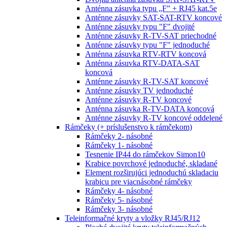
Anténna zásuvka typu „F” + RJ45 kat.5e
Anténne zásuvky SAT-SAT-RTV koncové
Anténne zásuvky typu "F" dvojité
Anténne zásuvky R-TV-SAT priechodné
Anténne zásuvky typu "F" jednoduché
Anténna zásuvka RTV-RTV koncová
Anténna zásuvka RTV-DATA-SAT
koncová
Anténne zásuvky R-TV-SAT koncové
Anténne zásuvky TV jednoduché
Anténne zásuvky R-TV koncové
Anténna zásuvka R-TV-DATA koncová
Anténne zásuvky R-TV koncové oddelené
Rámčeky (+ príslušenstvo k rámčekom)
Rámčeky 2- násobné
Rámčeky 1- násobné
Tesnenie IP44 do rámčekov Simon10
Krabice povrchové jednoduché, skladané
Element rozširujúci jednoduchú skladaciu
krabicu pre viacnásobné rámčeky
Rámčeky 4- násobné
Rámčeky 5- násobné
Rámčeky 3- násobné
Teleinformačné kryty a vložky RJ45/RJ12