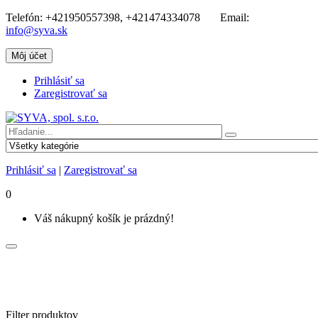
Telefón:
+421950557398, +421474334078
Email:
info@syva.sk
Môj účet
Prihlásiť sa
Zaregistrovať sa
Prihlásiť sa
|
Zaregistrovať sa
0
Váš nákupný košík je prázdný!
Filter produktov