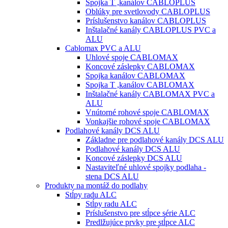
Spojka T ,kanálov CABLOPLUS
Oblúky pre svetlovody CABLOPLUS
Príslušenstvo kanálov CABLOPLUS
Inštalačné kanály CABLOPLUS PVC a
ALU
Cablomax PVC a ALU
Uhlové spoje CABLOMAX
Koncové záslepky CABLOMAX
Spojka kanálov CABLOMAX
Spojka T ,kanálov CABLOMAX
Inštalačné kanály CABLOMAX PVC a
ALU
Vnútorné rohové spoje CABLOMAX
Vonkajšie rohové spoje CABLOMAX
Podlahové kanály DCS ALU
Základne pre podlahové kanály DCS ALU
Podlahové kanály DCS ALU
Koncové záslepky DCS ALU
Nastaviteľné uhlové spojky podlaha -
stena DCS ALU
Produkty na montáž do podlahy
Stĺpy radu ALC
Stĺpy radu ALC
Príslušenstvo pre stĺpce série ALC
Predlžujúce prvky pre stĺpce ALC