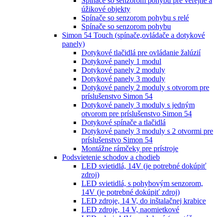
Spínače so senzorom pohybu pre verejné a
úžikové objekty
Spínače so senzorom pohybu s relé
Spínače so senzorom pohybu
Simon 54 Touch (spínače,ovládače a dotykové
panely)
Dotykové tlačidlá pre ovládanie žalúzií
Dotykové panely 1 modul
Dotykové panely 2 moduly
Dotykové panely 3 moduly
Dotykové panely 2 moduly s otvorom pre
príslušenstvo Simon 54
Dotykové panely 3 moduly s jedným
otvorom pre príslušenstvo Simon 54
Dotykové spínače a tlačidlá
Dotykové panely 3 moduly s 2 otvormi pre
príslušenstvo Simon 54
Montážne rámčeky pre prístroje
Podsvietenie schodov a chodieb
LED svietidlá, 14V (je potrebné dokúpiť
zdroj)
LED svietidlá, s pohybovým senzorom,
14V (je potrebné dokúpiť zdroj)
LED zdroje, 14 V, do inštalačnej krabice
LED zdroje, 14 V, naomietkové