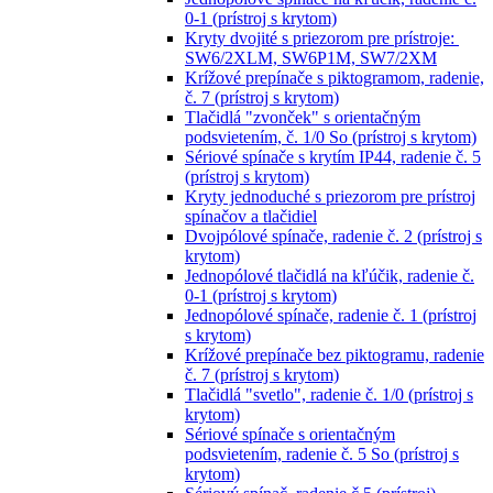
0-1 (prístroj s krytom)
Kryty dvojité s priezorom pre prístroje:
SW6/2XLM, SW6P1M, SW7/2XM
Krížové prepínače s piktogramom, radenie,
č. 7 (prístroj s krytom)
Tlačidlá "zvonček" s orientačným
podsvietením, č. 1/0 So (prístroj s krytom)
Sériové spínače s krytím IP44, radenie č. 5
(prístroj s krytom)
Kryty jednoduché s priezorom pre prístroj
spínačov a tlačidiel
Dvojpólové spínače, radenie č. 2 (prístroj s
krytom)
Jednopólové tlačidlá na kľúčik, radenie č.
0-1 (prístroj s krytom)
Jednopólové spínače, radenie č. 1 (prístroj
s krytom)
Krížové prepínače bez piktogramu, radenie
č. 7 (prístroj s krytom)
Tlačidlá "svetlo", radenie č. 1/0 (prístroj s
krytom)
Sériové spínače s orientačným
podsvietením, radenie č. 5 So (prístroj s
krytom)