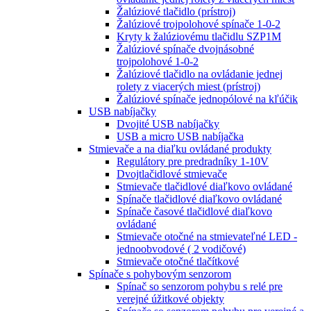
Žalúziové tlačidlo (prístroj)
Žalúziové trojpolohové spínače 1-0-2
Kryty k žalúziovému tlačidlu SZP1M
Žalúziové spínače dvojnásobné
trojpolohové 1-0-2
Žalúziové tlačidlo na ovládanie jednej
rolety z viacerých miest (prístroj)
Žalúziové spínače jednopólové na kľúčik
USB nabíjačky
Dvojité USB nabíjačky
USB a micro USB nabíjačka
Stmievače a na diaľku ovládané produkty
Regulátory pre predradníky 1-10V
Dvojtlačidlové stmievače
Stmievače tlačidlové diaľkovo ovládané
Spínače tlačidlové diaľkovo ovládané
Spínače časové tlačidlové diaľkovo
ovládané
Stmievače otočné na stmievateľné LED -
jednoobvodové ( 2 vodičové)
Stmievače otočné tlačítkové
Spínače s pohybovým senzorom
Spínač so senzorom pohybu s relé pre
verejné úžitkové objekty