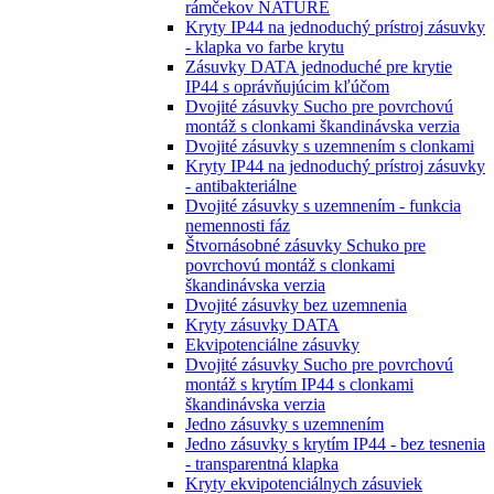
rámčekov NATURE
Kryty IP44 na jednoduchý prístroj zásuvky
- klapka vo farbe krytu
Zásuvky DATA jednoduché pre krytie
IP44 s oprávňujúcim kľúčom
Dvojité zásuvky Sucho pre povrchovú
montáž s clonkami škandinávska verzia
Dvojité zásuvky s uzemnením s clonkami
Kryty IP44 na jednoduchý prístroj zásuvky
- antibakteriálne
Dvojité zásuvky s uzemnením - funkcia
nemennosti fáz
Štvornásobné zásuvky Schuko pre
povrchovú montáž s clonkami
škandinávska verzia
Dvojité zásuvky bez uzemnenia
Kryty zásuvky DATA
Ekvipotenciálne zásuvky
Dvojité zásuvky Sucho pre povrchovú
montáž s krytím IP44 s clonkami
škandinávska verzia
Jedno zásuvky s uzemnením
Jedno zásuvky s krytím IP44 - bez tesnenia
- transparentná klapka
Kryty ekvipotenciálnych zásuviek