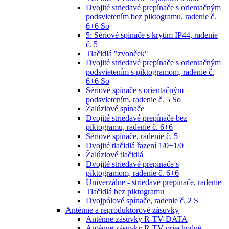
Dvojité striedavé prepínače s orientačným
podsvietením bez piktogramu, radenie č.
6+6 So
5: Sériové spínače s krytím IP44, radenie
č. 5
Tlačidlá "zvonček"
Dvojité striedavé prepínače s orientačným
podsvietením s piktogramom, radenie č.
6+6 So
Sériové spínače s orientačným
podsvietením, radenie č. 5 So
Žalúziové spínače
Dvojité striedavé prepínače bez
piktogramu, radenie č. 6+6
Sériové spínače, radenie č. 5
Dvojité tlačidlá řazení 1/0+1/0
Žalúziové tlačidlá
Dvojité striedavé prepínače s
piktogramom, radenie č. 6+6
Univerzálne - striedavé prepínače, radenie
Tlačidlá bez piktogramu
Dvojpólové spínače, radenie č. 2 S
Anténne a reproduktorové zásuvky
Anténne zásuvky R-TV-DATA
Anténne zásuvky R-TV priechodné