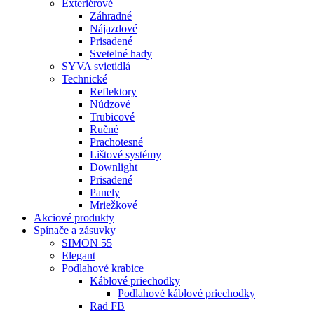
Exteriérové
Záhradné
Nájazdové
Prisadené
Svetelné hady
SYVA svietidlá
Technické
Reflektory
Núdzové
Trubicové
Ručné
Prachotesné
Lištové systémy
Downlight
Prisadené
Panely
Mriežkové
Akciové produkty
Spínače a zásuvky
SIMON 55
Elegant
Podlahové krabice
Káblové priechodky
Podlahové káblové priechodky
Rad FB