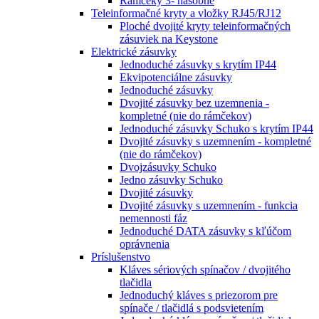
Rámčeky 3- násobné
Teleinformačné kryty a vložky RJ45/RJ12
Ploché dvojité kryty teleinformačných
zásuviek na Keystone
Elektrické zásuvky
Jednoduché zásuvky s krytím IP44
Ekvipotenciálne zásuvky
Jednoduché zásuvky
Dvojité zásuvky bez uzemnenia -
kompletné (nie do rámčekov)
Jednoduché zásuvky Schuko s krytím IP44
Dvojité zásuvky s uzemnením - kompletné
(nie do rámčekov)
Dvojzásuvky Schuko
Jedno zásuvky Schuko
Dvojité zásuvky
Dvojité zásuvky s uzemnením - funkcia
nemennosti fáz
Jednoduché DATA zásuvky s kľúčom
oprávnenia
Príslušenstvo
Kláves sériových spínačov / dvojitého
tlačidla
Jednoduchý kláves s priezorom pre
spínače / tlačidlá s podsvietením