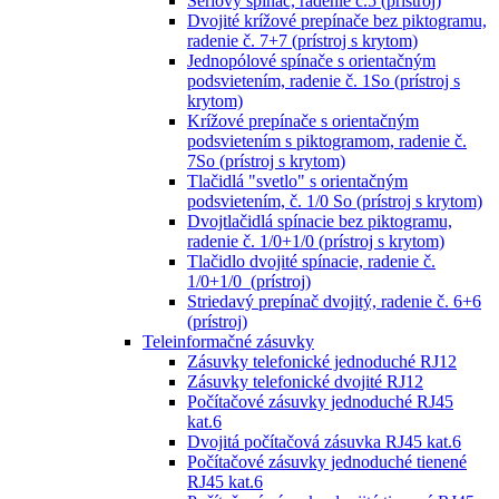
Sériový spínač, radenie č.5 (prístroj)
Dvojité krížové prepínače bez piktogramu,
radenie č. 7+7 (prístroj s krytom)
Jednopólové spínače s orientačným
podsvietením, radenie č. 1So (prístroj s
krytom)
Krížové prepínače s orientačným
podsvietením s piktogramom, radenie č.
7So (prístroj s krytom)
Tlačidlá "svetlo" s orientačným
podsvietením, č. 1/0 So (prístroj s krytom)
Dvojtlačidlá spínacie bez piktogramu,
radenie č. 1/0+1/0 (prístroj s krytom)
Tlačidlo dvojité spínacie, radenie č.
1/0+1/0 (prístroj)
Striedavý prepínač dvojitý, radenie č. 6+6
(prístroj)
Teleinformačné zásuvky
Zásuvky telefonické jednoduché RJ12
Zásuvky telefonické dvojité RJ12
Počítačové zásuvky jednoduché RJ45
kat.6
Dvojitá počítačová zásuvka RJ45 kat.6
Počítačové zásuvky jednoduché tienené
RJ45 kat.6