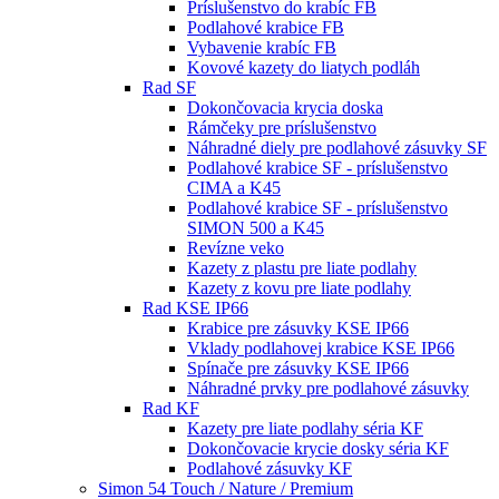
Príslušenstvo do krabíc FB
Podlahové krabice FB
Vybavenie krabíc FB
Kovové kazety do liatych podláh
Rad SF
Dokončovacia krycia doska
Rámčeky pre príslušenstvo
Náhradné diely pre podlahové zásuvky SF
Podlahové krabice SF - príslušenstvo
CIMA a K45
Podlahové krabice SF - príslušenstvo
SIMON 500 a K45
Revízne veko
Kazety z plastu pre liate podlahy
Kazety z kovu pre liate podlahy
Rad KSE IP66
Krabice pre zásuvky KSE IP66
Vklady podlahovej krabice KSE IP66
Spínače pre zásuvky KSE IP66
Náhradné prvky pre podlahové zásuvky
Rad KF
Kazety pre liate podlahy séria KF
Dokončovacie krycie dosky séria KF
Podlahové zásuvky KF
Simon 54 Touch / Nature / Premium