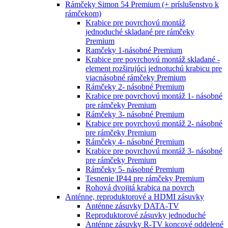
Rámčeky Simon 54 Premium (+ príslušenstvo k
rámčekom)
Krabice pre povrchovú montáž
jednoduché skladané pre rámčeky
Premium
Ramčeky 1-násobné Premium
Krabice pre povrchovú montáž skladané -
element rozširujúci jednotuchú krabicu pre
viacnásobné rámčeky Premium
Rámčeky 2- násobné Premium
Krabice pre povrchovú montáž 1- násobné
pre rámčeky Premium
Rámčeky 3- násobné Premium
Krabice pre povrchovú montáž 2- násobné
pre rámčeky Premium
Rámčeky 4- násobné Premium
Krabice pre povrchovú montáž 3- násobné
pre rámčeky Premium
Rámčeky 5- násobné Premium
Tesnenie IP44 pre rámčeky Premium
Rohová dvojitá krabica na povrch
Anténne, reproduktorové a HDMI zásuvky
Anténne zásuvky DATA-TV
Reproduktorové zásuvky jednoduché
Anténne zásuvky R-TV koncové oddelené