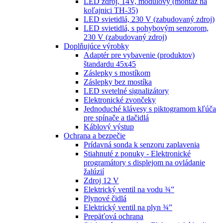
LED zdroj, 14V, modulový (montáž na
koľajnici TH-35)
LED svietidlá, 230 V (zabudovaný zdroj)
LED svietidlá, s pohybovým senzorom,
230 V (zabudovaný zdroj)
Doplňujúce výrobky
Adaptér pre vybavenie (produktov)
štandardu 45x45
Záslepky s mostíkom
Záslepky bez mostíka
LED svetelné signalizátory
Elektronické zvončeky
Jednoduché klávesy s piktogramom kľúča
pre spínače a tlačidlá
Káblový výstup
Ochrana a bezpečie
Prídavná sonda k senzoru zaplavenia
Stiahnuté z ponuky - Elektronické
programátory s displejom na ovládanie
žalúzií
Zdroj 12 V
Elektrický ventil na vodu ¾”
Plynové čidlá
Elektrický ventil na plyn ¾”
Prepäťová ochrana