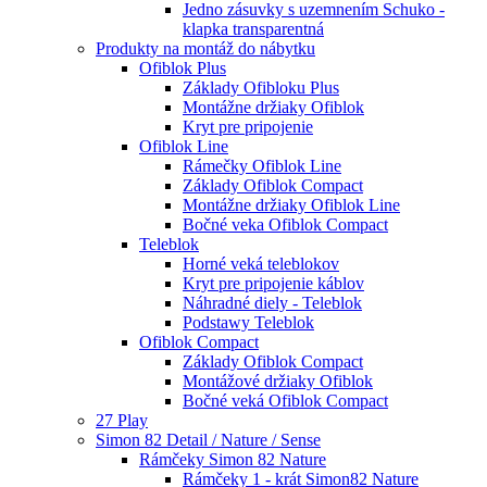
Jedno zásuvky s uzemnením Schuko -
klapka transparentná
Produkty na montáž do nábytku
Ofiblok Plus
Základy Ofibloku Plus
Montážne držiaky Ofiblok
Kryt pre pripojenie
Ofiblok Line
Rámečky Ofiblok Line
Základy Ofiblok Compact
Montážne držiaky Ofiblok Line
Bočné veka Ofiblok Compact
Teleblok
Horné veká teleblokov
Kryt pre pripojenie káblov
Náhradné diely - Teleblok
Podstawy Teleblok
Ofiblok Compact
Základy Ofiblok Compact
Montážové držiaky Ofiblok
Bočné veká Ofiblok Compact
27 Play
Simon 82 Detail / Nature / Sense
Rámčeky Simon 82 Nature
Rámčeky 1 - krát Simon82 Nature