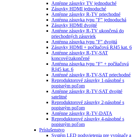
Anténne zásuvky TV jednoduché
Zásuvky HDMI jednoduché
Anténne zásuvky R-TV priechodné
Anténna zásuvka typu "F" jednoduchá
Zásuvky HDMI dvojité
Anténne zásuvky R-TV ukončená do
priechodných zásuviek
Anténna zásuvka typu "F" dvojitá
Zásuvky HDMI + počítačová RJ45 kat. 6
Anténne zásuvky R-TV-SAT
koncové/zakončené
Anténna zásuvka typu "F" + počítačová
RJ45 kat. 6
Anténné zásuvky R-TV-SAT priechodné
Reproduktorové zásuvky 1-násobné s
popisným poľom
Anténne zásuvky R-TV-SAT dvojité
satelitné
Reproduktorové zásuvky 2-násobné s
popisným poľom
Anténne zásuvky R-TV-DATA
Reproduktorové zásuvky 4-násobné s
popisným poľom
Príslušenstvo
Systém LED podsvietenia pre vypínače a