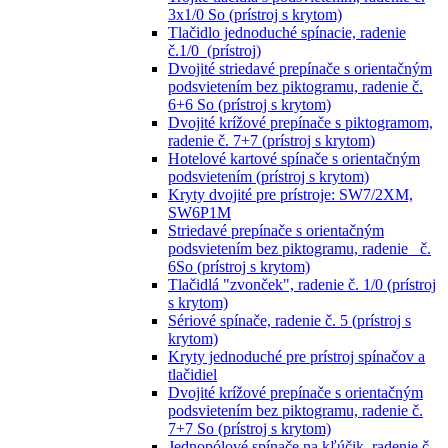
3x1/0 So (prístroj s krytom)
Tlačidlo jednoduché spínacie, radenie
č.1/0 (prístroj)
Dvojité striedavé prepínače s orientačným
podsvietením bez piktogramu, radenie č.
6+6 So (prístroj s krytom)
Dvojité krížové prepínače s piktogramom,
radenie č. 7+7 (prístroj s krytom)
Hotelové kartové spínače s orientačným
podsvietením (prístroj s krytom)
Kryty dvojité pre prístroje: SW7/2XM,
SW6P1M
Striedavé prepínače s orientačným
podsvietením bez piktogramu, radenie č.
6So (prístroj s krytom)
Tlačidlá "zvonček", radenie č. 1/0 (prístroj
s krytom)
Sériové spínače, radenie č. 5 (prístroj s
krytom)
Kryty jednoduché pre prístroj spínačov a
tlačidiel
Dvojité krížové prepínače s orientačným
podsvietením bez piktogramu, radenie č.
7+7 So (prístroj s krytom)
Jednopólové spínače na kľúčik, radenie č.