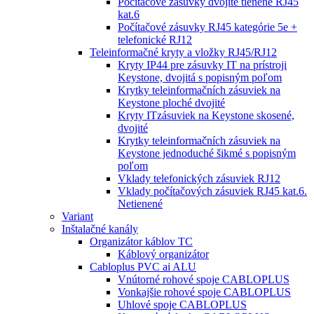
Počítačové zásuvky dvojité tienené RJ45
kat.6
Počítačové zásuvky RJ45 kategórie 5e +
telefonické RJ12
Teleinformačné kryty a vložky RJ45/RJ12
Kryty IP44 pre zásuvky IT na prístroji
Keystone, dvojitá s popisným poľom
Krytky teleinformačních zásuviek na
Keystone ploché dvojité
Kryty ITzásuviek na Keystone skosené,
dvojité
Krytky teleinformačních zásuviek na
Keystone jednoduché šikmé s popisným
poľom
Vklady telefonických zásuviek RJ12
Vklady počítačových zásuviek RJ45 kat.6.
Netienené
Variant
Inštalačné kanály
Organizátor káblov TC
Káblový organizátor
Cabloplus PVC ai ALU
Vnútorné rohové spoje CABLOPLUS
Vonkajšie rohové spoje CABLOPLUS
Uhlové spoje CABLOPLUS