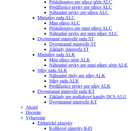
Príslušenstvo pre stĺpce série ALC
Predlžujúce prvky pre stĺpce ALC
Náhradné prvky pre stĺpce ALC
Ministĺpy radu ALC
Mini stĺpce ALC
Príslušenstvo pre mini stĺpce ALC
Náhradné prvky pre mini stĺpec ALC
Dvojstranné miniveže radu ST
Dvojstranné miniveže ST
Základy miniveža ST
Ministĺpy radu ALK
Mini stĺpce série ALK
Náhradné prvky pre mini stĺpec série ALK
Stĺpy radu ALK
Náhradné diely pre stĺpy ALK
Stĺpy radu ALK
Predlžujúce prvky pre stĺpy ALK
Dvojstranné miniveže radu KT
Základy pre podlahové kanály DCS ALU
Dvojstranné miniveže KT
Akord
Decente
Vybavenie
Elektrické zásuvky
Kolíkové zásuvky K45