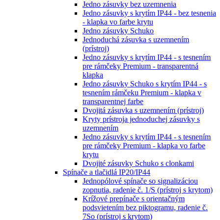
Jedno zásuvky bez uzemnenia
Jedno zásuvky s krytím IP44 - bez tesnenia
- klapka vo farbe krytu
Jedno zásuvky Schuko
Jednoduchá zásuvka s uzemnením
(prístroj)
Jedno zásuvky s krytím IP44 - s tesnením
pre rámčeky Premium - transparentná
klapka
Jedno zásuvky Schuko s krytím IP44 - s
tesnením rámčeku Premium - klapka v
transparentnej farbe
Dvojitá zásuvka s uzemnením (prístroj)
Kryty prístroja jednoduchej zásuvky s
uzemnením
Jedno zásuvky s krytím IP44 - s tesnením
pre rámčeky Premium - klapka vo farbe
krytu
Dvojité zásuvky Schuko s clonkami
Spínače a tlačidlá IP20/IP44
Jednopólové spínače so signalizáciou
zopnutia, radenie č. 1/S (prístroj s krytom)
Krížové prepínače s orientačným
podsvietením bez piktogramu, radenie č.
7So (prístroj s krytom)