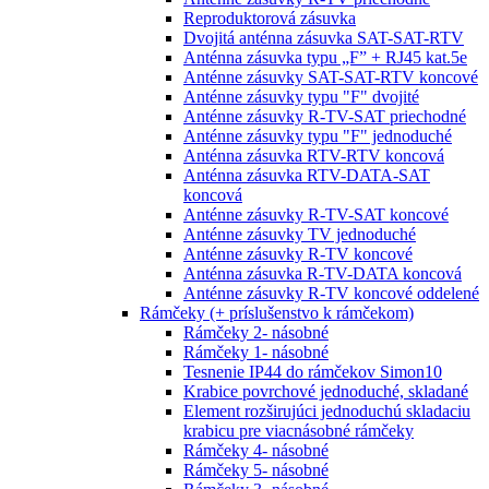
Reproduktorová zásuvka
Dvojitá anténna zásuvka SAT-SAT-RTV
Anténna zásuvka typu „F” + RJ45 kat.5e
Anténne zásuvky SAT-SAT-RTV koncové
Anténne zásuvky typu "F" dvojité
Anténne zásuvky R-TV-SAT priechodné
Anténne zásuvky typu "F" jednoduché
Anténna zásuvka RTV-RTV koncová
Anténna zásuvka RTV-DATA-SAT
koncová
Anténne zásuvky R-TV-SAT koncové
Anténne zásuvky TV jednoduché
Anténne zásuvky R-TV koncové
Anténna zásuvka R-TV-DATA koncová
Anténne zásuvky R-TV koncové oddelené
Rámčeky (+ príslušenstvo k rámčekom)
Rámčeky 2- násobné
Rámčeky 1- násobné
Tesnenie IP44 do rámčekov Simon10
Krabice povrchové jednoduché, skladané
Element rozširujúci jednoduchú skladaciu
krabicu pre viacnásobné rámčeky
Rámčeky 4- násobné
Rámčeky 5- násobné