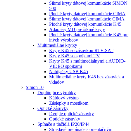
Šikmé kryty dátovej komunikácie SIMON
500
Ploché kryty dátovej komunikácie CIMA
Šikmé kryty dátovej komunikácie CIMA
Ploché kryty dátovej komunikácie K45
Adaptéry MD pre šikmé kryty
Ploché kryty dátovej komunikácie K45 pre
iných výrobcov
Multimediálne krytky
Kryty K45 so zásuvkou RTV-SAT
Kryty K45 so spojkami TV
Kryty K45 s multimediálnymi a AUDIO-
VIDEO spojkami
Nabíjačky USB K45
Multimediálne kryty K45 bez zásuviek a
vkladov
Simon 10
Doplňujúce výrobky
Káblový výstup
Záslepky s mostíkom
Optické zásuvky
Dvojité optické zásuvky
Optické zásuvky
Spínače a tlačidlá IP20/IP44
Striedavé prepínače s orientačným