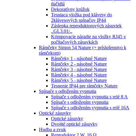
tlačidlá
Dekoratívny krúžok
Tesniaca vložka pod klávesy do
2klávesových spínačov IP44
Záslepka reproduktorových zásuviek
..GL3.01/..
Krimpovacie náradie na vložky RJ45 v
počítačových zásuvkách
Rámčeky Simon 54 Nature (+ príslušenstvo k
rámčekom)
Rámčeky 1 - násobné Nature
Rámčeky 2 - násobné Nature
Rámčeky 3 - násobné Nature
Rámčeky 4 - násobné Nature
Rámčeky 5 - násobné Nature
Tesnenie IP44 pre rámčeky Nature
Spínače s odložením vypnutia
Spínače s odložením vypnutia s relé 8 A
Spínače s odložením vypnutia
Spínače s odložením vypnutia s relé 16A
Optické zásuvky
Optické zásuvky
Dvojité optické zásuvky
Hudba a zvuk
Reproduktor 2 W, 16 Ω