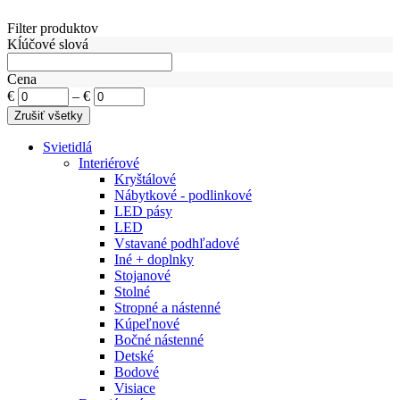
Filter produktov
Kĺúčové slová
Cena
€
–
€
Svietidlá
Interiérové
Kryštálové
Nábytkové - podlinkové
LED pásy
LED
Vstavané podhľadové
Iné + doplnky
Stojanové
Stolné
Stropné a nástenné
Kúpeľnové
Bočné nástenné
Detské
Bodové
Visiace