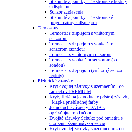
Stiahnuté z ponuky - Elektronické hodiny
s displejom
Senzor zaplavenia
Stiahnuté z ponuky - Elektronické
programátory s displejom
Termostaty
Termostat s displejom s vnútorným
senzorom
Termostat s displejom s vonkajším
senzorom (sondou)
Termostat s vnútorným senzorom
Termostat s vonkajším senzorom (so
sondou)
Termostat s displejom (vnútorný senzor
teploty)
Elektrické zásuvky
Kryt dvojitej zásuvky s uzemnením - do
rámčekov PREMIUM
Kryty IP44 na jednoduchý prístroj zásuvky
- klapka priehľadnej farby
Jednoduché zásuvky DATA s
oprávňujúcim kľúčom
Dvojité zásuvky Schuko pod omietku s
clonkami škandinávska verzia
Kryt dvojitej zásuvky s uzemnením - do