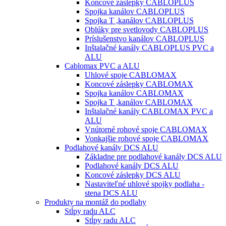
Koncové záslepky CABLOPLUS
Spojka kanálov CABLOPLUS
Spojka T ,kanálov CABLOPLUS
Oblúky pre svetlovody CABLOPLUS
Príslušenstvo kanálov CABLOPLUS
Inštalačné kanály CABLOPLUS PVC a
ALU
Cablomax PVC a ALU
Uhlové spoje CABLOMAX
Koncové záslepky CABLOMAX
Spojka kanálov CABLOMAX
Spojka T ,kanálov CABLOMAX
Inštalačné kanály CABLOMAX PVC a
ALU
Vnútorné rohové spoje CABLOMAX
Vonkajšie rohové spoje CABLOMAX
Podlahové kanály DCS ALU
Základne pre podlahové kanály DCS ALU
Podlahové kanály DCS ALU
Koncové záslepky DCS ALU
Nastaviteľné uhlové spojky podlaha -
stena DCS ALU
Produkty na montáž do podlahy
Stĺpy radu ALC
Stĺpy radu ALC