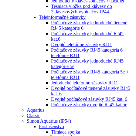
Jednoduchý kláves spínačov / tlačidiel
Tesniaca vložka pod klávesy do
2klávesových vypínačov IP44.
Teleinformačné zásuvky
Počítačové zásuvky jednoduché tienené
RJ45 kategórie 6
Počítačové zásuvky jednoduché RJ45
kat.6
Dvojité telefónne zásuvky RJ11
Počítačové zásuvky RJ45 kategória 6 +
telefónne RJ11
Počítačové zásuvky jednoduché RJ45
kategórie 5e
Počítačové zásuvky RJ45 kategória 5e +
telefónna RJ11
Jedoduché telefónne zásuvky RJ11
Dvojité počítačové tienené zásuvky RJ45
kat. 6
Dvojité počítačové zásuvky RJ45 kat. 6
Počítačové zásuvky dvojité RJ45 kat.5e
Aquarius
Classic
Simon Aquarius (IP54)
Príslušenstvo
Tlmiaca spojka