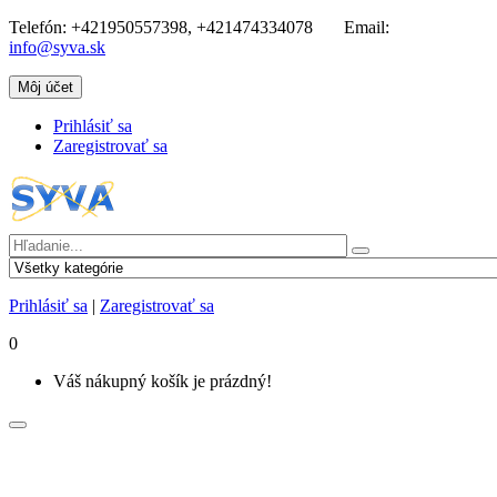
Telefón:
+421950557398, +421474334078
Email:
info@syva.sk
Môj účet
Prihlásiť sa
Zaregistrovať sa
Prihlásiť sa
|
Zaregistrovať sa
0
Váš nákupný košík je prázdný!