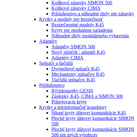
Kolíkové zásuvky SIMON 500
Kolíkové zásuvky CIMA
Príslušenstvo a náhradné diely pre zásuvky
Krytky a moduly pre bezpečnosť
Bezpečnostné moduly K45
Kryty pre modulárne zariadenia
Náhradné diely modulárneho vybavenia
Adaptéry
Adaptéry SIMON 500
Nový rámček : adaptér K45
Adaptéry CIMA
Spínače a tlačidlá
Dvojpólové spínače K45
Mechanizmy spínačov K45
Tlačidlá spínačov K45
Príslušenstvo
Rýchlospojky GESIS
Záslepky K45, CIMA a SIMON 500
Pripojovacie kryty
Krytky a teleinformačné konektory
Šikmé kryty dátovej komunikácie K45
Ploché kryty dátovej komunikácie SIMON
500
Ploché kryty dátovej komunikácie SIMON
500 pre iných výrobcov