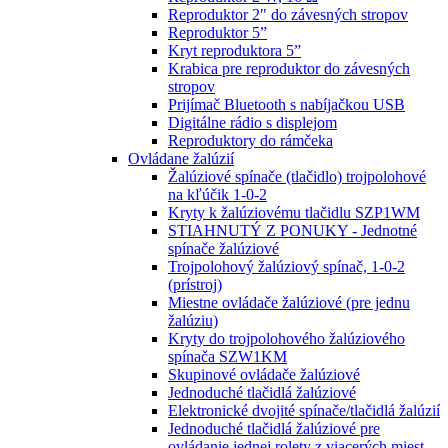
Reproduktor 2" do závesných stropov
Reproduktor 5”
Kryt reproduktora 5”
Krabica pre reproduktor do závesných
stropov
Prijímač Bluetooth s nabíjačkou USB
Digitálne rádio s displejom
Reproduktory do rámčeka
Ovládane žalúzií
Žalúziové spínače (tlačidlo) trojpolohové
na kľúčik 1-0-2
Kryty k žalúziovému tlačidlu SZP1WM
STIAHNUTÝ Z PONUKY - Jednotné
spínače žalúziové
Trojpolohový žalúziový spínač, 1-0-2
(prístroj)
Miestne ovládače žalúziové (pre jednu
žalúziu)
Kryty do trojpolohového žalúziového
spínača SZW1KM
Skupinové ovládače žalúziové
Jednoduché tlačidlá žalúziové
Elektronické dvojité spínače/tlačidlá žalúzií
Jednoduché tlačidlá žalúziové pre
ovládanie jednej rolety z viacerých miest