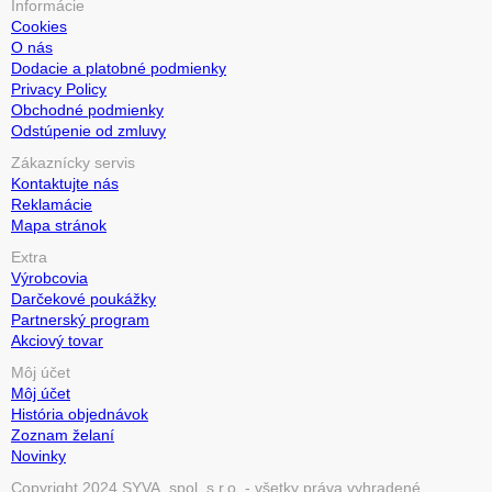
Informácie
Cookies
O nás
Dodacie a platobné podmienky
Privacy Policy
Obchodné podmienky
Odstúpenie od zmluvy
Zákaznícky servis
Kontaktujte nás
Reklamácie
Mapa stránok
Extra
Výrobcovia
Darčekové poukážky
Partnerský program
Akciový tovar
Môj účet
Môj účet
História objednávok
Zoznam želaní
Novinky
Copyright 2024 SYVA, spol. s r.o. - všetky práva vyhradené