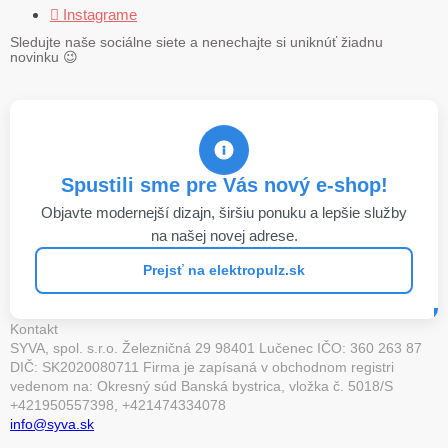
 Instagrame
Sledujte naše sociálne siete a nenechajte si uniknúť žiadnu
novinku
😉
Spustili sme pre Vás nový e-shop!
Objavte modernejší dizajn, širšiu ponuku a lepšie služby
na našej novej adrese.
Prejsť na elektropulz.sk
Kontakt
SYVA, spol. s.r.o. Železničná 29 98401 Lučenec IČO: 360 263 87
DIČ: SK2020080711 Firma je zapísaná v obchodnom registri
vedenom na: Okresný súd Banská bystrica, vložka č. 5018/S
+421950557398, +421474334078
info@syva.sk