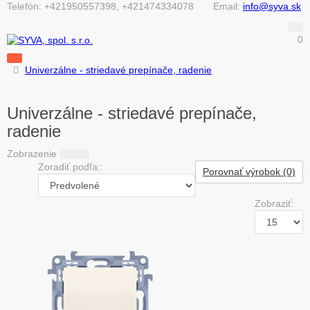
Telefón:
+421950557398, +421474334078
Email:
info@syva.sk
0
Univerzálne - striedavé prepínače, radenie
Univerzálne - striedavé prepínače,
radenie
Zobrazenie
Zoradiť podľa::
Porovnať výrobok (0)
Zobraziť: