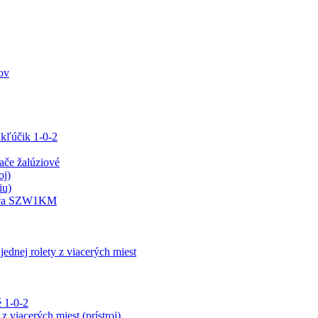
ov
 kľúčik 1-0-2
e žalúziové
oj)
iu)
ínača SZW1KM
jednej rolety z viacerých miest
 1-0-2
z viacerých miest (prístroj)