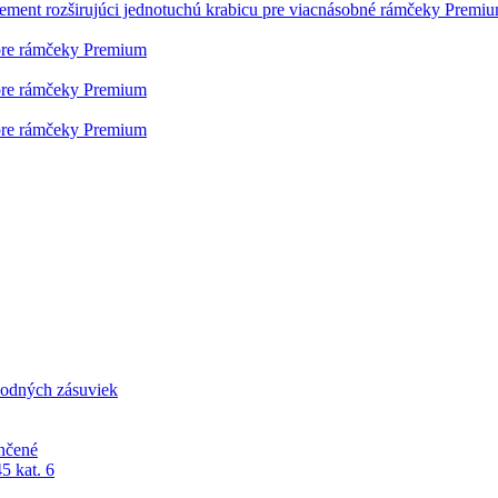
lement rozširujúci jednotuchú krabicu pre viacnásobné rámčeky Premi
pre rámčeky Premium
pre rámčeky Premium
pre rámčeky Premium
odných zásuviek
nčené
5 kat. 6