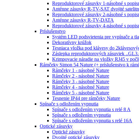
Reproduktorové zásuvky 1-násobné s popi
Anténne zásuvky R-TV-SAT dvojité satelit
Reproduktorové zásuvky 2-násobné s popi
Anténne zásuvky R-TV-DATA
Reproduktorové zásuvky 4-násobné s popi
Príslušenstvo
Systém LED podsvietenia pre vypínače a tla
Dekoratívny krúžok
Tesniaca vložka pod klávesy do 2klávesový
Záslepka reproduktorových zásuviek ..GL3.
Krimpovacie náradie na vložky RJ45 v poč
Rámčeky Simon 54 Nature (+ príslušenstvo k rá
Rámčeky 1 - násobné Nature
Rámčeky 2 - násobné Nature
Rámčeky 3 - násobné Nature
Rámčeky 4 - násobné Nature
Rámčeky 5 - násobné Nature
Tesnenie IP44 pre rámčeky Nature
Spínače s odložením vypnutia
Spínače s odložením vypnutia s relé 8 A
Spínače s odložením vypnutia
Spínače s odložením vypnutia s relé 16A
Optické zásuvky
Optické zásuvky
Dvojité optické zásuvky