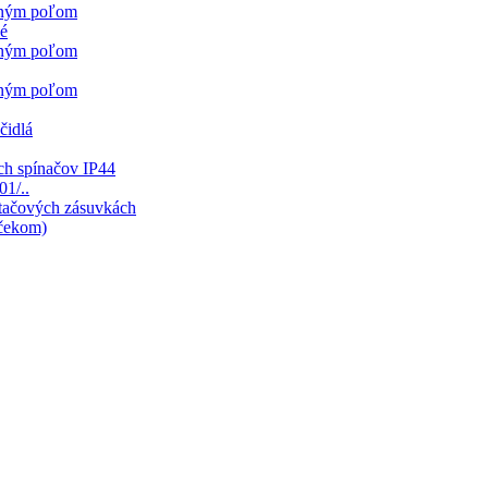
sným poľom
né
sným poľom
sným poľom
čidlá
ch spínačov IP44
01/..
ítačových zásuvkách
mčekom)