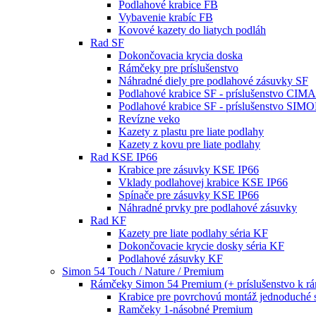
Podlahové krabice FB
Vybavenie krabíc FB
Kovové kazety do liatych podláh
Rad SF
Dokončovacia krycia doska
Rámčeky pre príslušenstvo
Náhradné diely pre podlahové zásuvky SF
Podlahové krabice SF - príslušenstvo CIM
Podlahové krabice SF - príslušenstvo SIM
Revízne veko
Kazety z plastu pre liate podlahy
Kazety z kovu pre liate podlahy
Rad KSE IP66
Krabice pre zásuvky KSE IP66
Vklady podlahovej krabice KSE IP66
Spínače pre zásuvky KSE IP66
Náhradné prvky pre podlahové zásuvky
Rad KF
Kazety pre liate podlahy séria KF
Dokončovacie krycie dosky séria KF
Podlahové zásuvky KF
Simon 54 Touch / Nature / Premium
Rámčeky Simon 54 Premium (+ príslušenstvo k 
Krabice pre povrchovú montáž jednoduché 
Ramčeky 1-násobné Premium