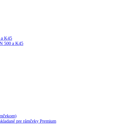
A a K45
ON 500 a K45
rámčekom)
skladané pre rámčeky Premium