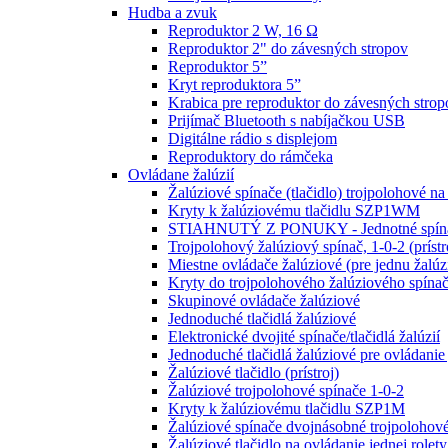
Hudba a zvuk
Reproduktor 2 W, 16 Ω
Reproduktor 2" do závesných stropov
Reproduktor 5”
Kryt reproduktora 5”
Krabica pre reproduktor do závesných strop
Prijímač Bluetooth s nabíjačkou USB
Digitálne rádio s displejom
Reproduktory do rámčeka
Ovládane žalúzií
Žalúziové spínače (tlačidlo) trojpolohové na
Kryty k žalúziovému tlačidlu SZP1WM
STIAHNUTÝ Z PONUKY - Jednotné spínač
Trojpolohový žalúziový spínač, 1-0-2 (prístr
Miestne ovládače žalúziové (pre jednu žalúz
Kryty do trojpolohového žalúziového sp
Skupinové ovládače žalúziové
Jednoduché tlačidlá žalúziové
Elektronické dvojité spínače/tlačidlá žalúzií
Jednoduché tlačidlá žalúziové pre ovládanie 
Žalúziové tlačidlo (prístroj)
Žalúziové trojpolohové spínače 1-0-2
Kryty k žalúziovému tlačidlu SZP1M
Žalúziové spínače dvojnásobné trojpolohové
Žalúziové tlačidlo na ovládanie jednej rolety 