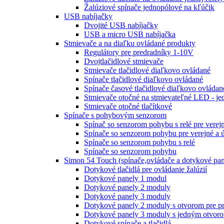
Žalúziové spínače jednopólové na kľúčik
USB nabíjačky
Dvojité USB nabíjačky
USB a micro USB nabíjačka
Stmievače a na diaľku ovládané produkty
Regulátory pre predradníky 1-10V
Dvojtlačidlové stmievače
Stmievače tlačidlové diaľkovo ovládané
Spínače tlačidlové diaľkovo ovládané
Spínače časové tlačidlové diaľkovo ovládan
Stmievače otočné na stmievateľné LED - je
Stmievače otočné tlačítkové
Spínače s pohybovým senzorom
Spínač so senzorom pohybu s relé pre verej
Spínače so senzorom pohybu pre verejné a 
Spínače so senzorom pohybu s relé
Spínače so senzorom pohybu
Simon 54 Touch (spínače,ovládače a dotykové pan
Dotykové tlačidlá pre ovládanie žalúzií
Dotykové panely 1 modul
Dotykové panely 2 moduly
Dotykové panely 3 moduly
Dotykové panely 2 moduly s otvorom pre pr
Dotykové panely 3 moduly s jedným otvoro
Dotykové spínače a tlačidlá