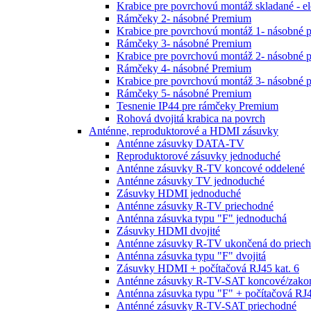
Krabice pre povrchovú montáž skladané - e
Rámčeky 2- násobné Premium
Krabice pre povrchovú montáž 1- násobné 
Rámčeky 3- násobné Premium
Krabice pre povrchovú montáž 2- násobné 
Rámčeky 4- násobné Premium
Krabice pre povrchovú montáž 3- násobné 
Rámčeky 5- násobné Premium
Tesnenie IP44 pre rámčeky Premium
Rohová dvojitá krabica na povrch
Anténne, reproduktorové a HDMI zásuvky
Anténne zásuvky DATA-TV
Reproduktorové zásuvky jednoduché
Anténne zásuvky R-TV koncové oddelené
Anténne zásuvky TV jednoduché
Zásuvky HDMI jednoduché
Anténne zásuvky R-TV priechodné
Anténna zásuvka typu "F" jednoduchá
Zásuvky HDMI dvojité
Anténne zásuvky R-TV ukončená do priech
Anténna zásuvka typu "F" dvojitá
Zásuvky HDMI + počítačová RJ45 kat. 6
Anténne zásuvky R-TV-SAT koncové/zako
Anténna zásuvka typu "F" + počítačová RJ4
Anténné zásuvky R-TV-SAT priechodné