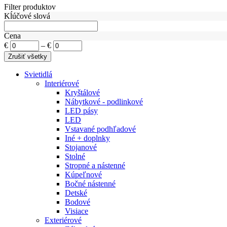
Filter produktov
Kĺúčové slová
Cena
€
–
€
Svietidlá
Interiérové
Kryštálové
Nábytkové - podlinkové
LED pásy
LED
Vstavané podhľadové
Iné + doplnky
Stojanové
Stolné
Stropné a nástenné
Kúpeľnové
Bočné nástenné
Detské
Bodové
Visiace
Exteriérové