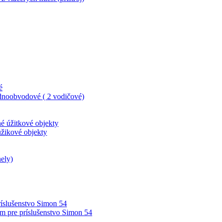
é
dnoobvodové ( 2 vodičové)
né úžitkové objekty
úžikové objekty
ely)
íslušenstvo Simon 54
m pre príslušenstvo Simon 54