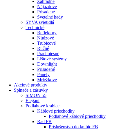
Záhradné
Nájazdové
Prisadené
Svetelné hady
SYVA svietidlá
Technické
Reflektory
Núdzové
Trubicové
Ručné
Prachotesné
Lištové systémy
Downlight
Prisadené
Panely
Mriežkové
Akciové produkty
Spínače a zásuvky
SIMON 55
Elegant
Podlahové krabice
Káblové priechodky
Podlahové káblové priechodky
Rad FB
Príslušenstvo do krabíc FB