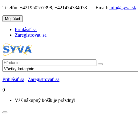
Telefón:
+421950557398, +421474334078
Email:
info@syva.sk
Môj účet
Prihlásiť sa
Zaregistrovať sa
Prihlásiť sa
|
Zaregistrovať sa
0
Váš nákupný košík je prázdný!