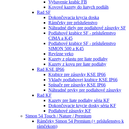
Vybavenie krabíc FB
Kovové kazety do liatych podláh
Rad SF
Dokončovacia krycia doska
Rámčeky pre príslušenstvo
Náhradné diely pre podlahové zásuvky SF
Podlahové krabice SF - príslušenstvo
CIMA a K45
Podlahové krabice SF - príslušenstvo
SIMON 500 a K45
Revízne veko
Kazety z plastu pre liate podlahy
Kazety z kovu pre liate podlahy
Rad KSE IP66
Krabice pre zásuvky KSE IP66
Vklady podlahovej krabice KSE IP66
Spínače pre zásuvky KSE IP66
Náhradné prvky pre podlahové zásuvky
Rad KF
Kazety pre liate podlahy séria KF
Dokončovacie krycie dosky séria KF
Podlahové zásuvky KF
Simon 54 Touch / Nature / Premium
Rámčeky Simon 54 Premium (+ príslušenstvo k
rámčekom)