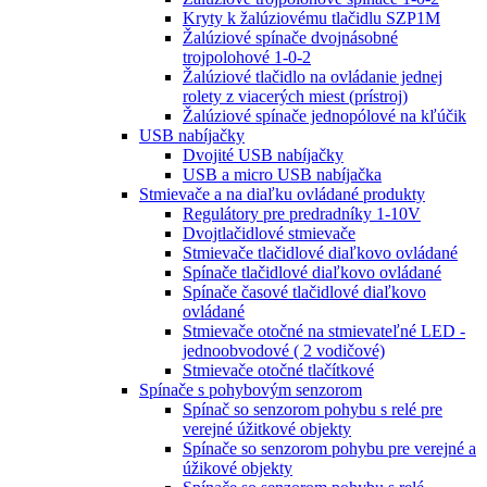
Kryty k žalúziovému tlačidlu SZP1M
Žalúziové spínače dvojnásobné
trojpolohové 1-0-2
Žalúziové tlačidlo na ovládanie jednej
rolety z viacerých miest (prístroj)
Žalúziové spínače jednopólové na kľúčik
USB nabíjačky
Dvojité USB nabíjačky
USB a micro USB nabíjačka
Stmievače a na diaľku ovládané produkty
Regulátory pre predradníky 1-10V
Dvojtlačidlové stmievače
Stmievače tlačidlové diaľkovo ovládané
Spínače tlačidlové diaľkovo ovládané
Spínače časové tlačidlové diaľkovo
ovládané
Stmievače otočné na stmievateľné LED -
jednoobvodové ( 2 vodičové)
Stmievače otočné tlačítkové
Spínače s pohybovým senzorom
Spínač so senzorom pohybu s relé pre
verejné úžitkové objekty
Spínače so senzorom pohybu pre verejné a
úžikové objekty