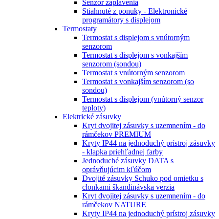
Senzor zaplavenia
Stiahnuté z ponuky - Elektronické
programátory s displejom
Termostaty
Termostat s displejom s vnútorným
senzorom
Termostat s displejom s vonkajším
senzorom (sondou)
Termostat s vnútorným senzorom
Termostat s vonkajším senzorom (so
sondou)
Termostat s displejom (vnútorný senzor
teploty)
Elektrické zásuvky
Kryt dvojitej zásuvky s uzemnením - do
rámčekov PREMIUM
Kryty IP44 na jednoduchý prístroj zásuvky
- klapka priehľadnej farby
Jednoduché zásuvky DATA s
oprávňujúcim kľúčom
Dvojité zásuvky Schuko pod omietku s
clonkami škandinávska verzia
Kryt dvojitej zásuvky s uzemnením - do
rámčekov NATURE
Kryty IP44 na jednoduchý prístroj zásuvky