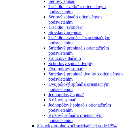
Sériový spínač
Tlačidlo "svetlo" s orientačným
podsvietením
Sériový spínač s orientačným
podsvietením
Tlačidlo "zvonček"
Striedavý prepínač
Tlačidlo "zvonček" s orientačným
podsvietením
Striedavý prepínač s orientačným
podsvietením
Žalúziové tlačidlo
Schodový spínač dvojitý
Dvojpólový spínač
Striedavý prepínač dvojitý s orientačným
podsvietením
Dvojpólový spínač s orientačným
podsvietením
Jednopólový spínač
Krížový spínač
Jednopólový spínač s orientačným
podsvietením
Krížový spínač s orientačným
podsvietením
Zásuvky odolné voči striekajúcej vode IP54