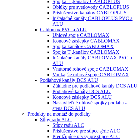
Spojka T ,kanálov CABLOPLUS
Oblúky pre svetlovody CABLOPLUS
Príslušenstvo kanálov CABLOPLUS
Inštalačné kanály CABLOPLUS PVC a
ALU
Cablomax PVC a ALU
Uhlové spoje CABLOMAX
Koncové záslepky CABLOMAX
Spojka kanálov CABLOMAX
Spojka T ,kanálov CABLOMAX
Inštalačné kanály CABLOMAX PVC a
ALU
Vnútorné rohové spoje CABLOMAX
Vonkajšie rohové spoje CABLOMAX
Podlahové kanály DCS ALU
Základne pre podlahové kanály DCS ALU
Podlahové kanály DCS ALU
Koncové záslepky DCS ALU
Nastaviteľné uhlové spojky podlaha -
stena DCS ALU
Produkty na montáž do podlahy
Stĺpy radu ALC
Stĺpy radu ALC
Príslušenstvo pre stĺpce série ALC
Predlžujúce prvky pre stĺpce ALC