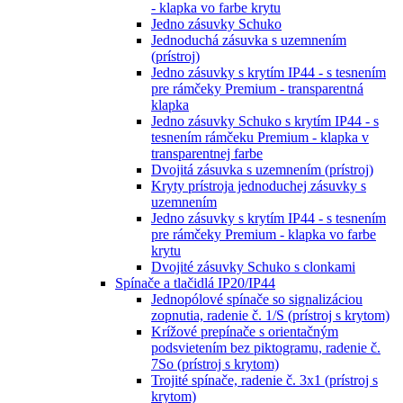
- klapka vo farbe krytu
Jedno zásuvky Schuko
Jednoduchá zásuvka s uzemnením
(prístroj)
Jedno zásuvky s krytím IP44 - s tesnením
pre rámčeky Premium - transparentná
klapka
Jedno zásuvky Schuko s krytím IP44 - s
tesnením rámčeku Premium - klapka v
transparentnej farbe
Dvojitá zásuvka s uzemnením (prístroj)
Kryty prístroja jednoduchej zásuvky s
uzemnením
Jedno zásuvky s krytím IP44 - s tesnením
pre rámčeky Premium - klapka vo farbe
krytu
Dvojité zásuvky Schuko s clonkami
Spínače a tlačidlá IP20/IP44
Jednopólové spínače so signalizáciou
zopnutia, radenie č. 1/S (prístroj s krytom)
Krížové prepínače s orientačným
podsvietením bez piktogramu, radenie č.
7So (prístroj s krytom)
Trojité spínače, radenie č. 3x1 (prístroj s
krytom)