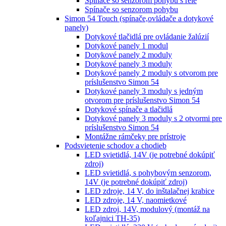
Spínače so senzorom pohybu s relé
Spínače so senzorom pohybu
Simon 54 Touch (spínače,ovládače a dotykové
panely)
Dotykové tlačidlá pre ovládanie žalúzií
Dotykové panely 1 modul
Dotykové panely 2 moduly
Dotykové panely 3 moduly
Dotykové panely 2 moduly s otvorom pre
príslušenstvo Simon 54
Dotykové panely 3 moduly s jedným
otvorom pre príslušenstvo Simon 54
Dotykové spínače a tlačidlá
Dotykové panely 3 moduly s 2 otvormi pre
príslušenstvo Simon 54
Montážne rámčeky pre prístroje
Podsvietenie schodov a chodieb
LED svietidlá, 14V (je potrebné dokúpiť
zdroj)
LED svietidlá, s pohybovým senzorom,
14V (je potrebné dokúpiť zdroj)
LED zdroje, 14 V, do inštalačnej krabice
LED zdroje, 14 V, naomietkové
LED zdroj, 14V, modulový (montáž na
koľajnici TH-35)