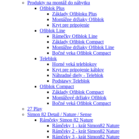
Produkty na montáž do nábytku
Ofiblok Plus
Základy Ofibloku Plus
Montážne držiaky Ofiblok
Kryt pre pripojenie
Ofiblok Line
Rámečky Ofiblok Line
Základy Ofiblok Compact
Montážne držiaky Ofiblok Line
Bočné veka Ofiblok Compact
Teleblok
Horné veká teleblokov
Kryt pre pripojenie káblov
Náhradné diely - Teleblok
Podstawy Teleblok
Ofiblok Compact
Základy Ofiblok Compact
Montážové držiaky Ofiblok
Bočné veká Ofiblok Compact
27 Play
Simon 82 Detail / Nature / Sense
Rámčeky Simon 82 Nature
Rámčeky 1 - krát Simon82 Nature
Rámčeky 2 - krát Simon82 Nature
Rámčeky 3 - krát Simon82 Nature