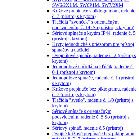
SW6/2XLM, SW6P1M, SW7/2XM
Krížové prepínače s piktogramom, radenie,
č. 7 (prístroj s krytom)
Tlačidlá "zvonček" s orientačným
podsvietením, č. 1/0 So (prístroj s krytom)
Sériové spínače s krytím IP44, radenie č. 5
(prístroj s krytom)
Kryty jednoduché s priezorom pre prístroj
spínačov a tlačidiel
Dvojpólové spínače, radenie č. 2 (prístroj s
krytom)
Jednopólové tlačidlá na kľúčik, radenie č.
0-1 (prístroj s krytom)
Jednopólové spínače, radenie č. 1 (prístroj
s krytom)
Krížové prepínače bez piktogramu, radenie
č. 7 (prístroj s krytom)
Tlačidlá "svetlo", radenie č. 1/0 (prístroj s
krytom)
Sériové spínače s orientačným
podsvietením, radenie č. 5 So (prístroj s
krytom)
Sériový spínač, radenie č.5 (prístroj)
Dvojité krížové prepínače bez piktogramu,