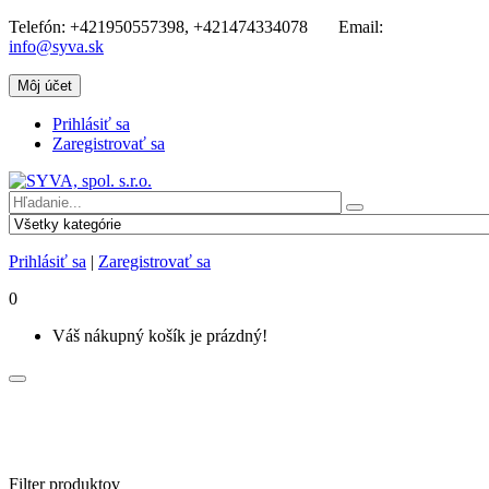
Telefón:
+421950557398, +421474334078
Email:
info@syva.sk
Môj účet
Prihlásiť sa
Zaregistrovať sa
Prihlásiť sa
|
Zaregistrovať sa
0
Váš nákupný košík je prázdný!
Filter produktov