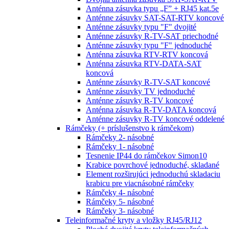
Anténna zásuvka typu „F” + RJ45 kat.5e
Anténne zásuvky SAT-SAT-RTV koncové
Anténne zásuvky typu "F" dvojité
Anténne zásuvky R-TV-SAT priechodné
Anténne zásuvky typu "F" jednoduché
Anténna zásuvka RTV-RTV koncová
Anténna zásuvka RTV-DATA-SAT
koncová
Anténne zásuvky R-TV-SAT koncové
Anténne zásuvky TV jednoduché
Anténne zásuvky R-TV koncové
Anténna zásuvka R-TV-DATA koncová
Anténne zásuvky R-TV koncové oddelené
Rámčeky (+ príslušenstvo k rámčekom)
Rámčeky 2- násobné
Rámčeky 1- násobné
Tesnenie IP44 do rámčekov Simon10
Krabice povrchové jednoduché, skladané
Element rozširujúci jednoduchú skladaciu
krabicu pre viacnásobné rámčeky
Rámčeky 4- násobné
Rámčeky 5- násobné
Rámčeky 3- násobné
Teleinformačné kryty a vložky RJ45/RJ12