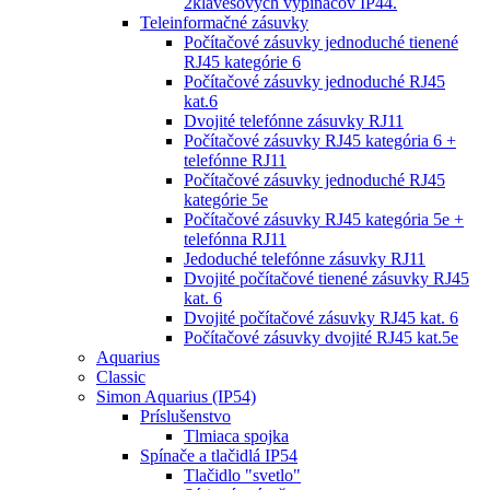
2klávesových vypínačov IP44.
Teleinformačné zásuvky
Počítačové zásuvky jednoduché tienené
RJ45 kategórie 6
Počítačové zásuvky jednoduché RJ45
kat.6
Dvojité telefónne zásuvky RJ11
Počítačové zásuvky RJ45 kategória 6 +
telefónne RJ11
Počítačové zásuvky jednoduché RJ45
kategórie 5e
Počítačové zásuvky RJ45 kategória 5e +
telefónna RJ11
Jedoduché telefónne zásuvky RJ11
Dvojité počítačové tienené zásuvky RJ45
kat. 6
Dvojité počítačové zásuvky RJ45 kat. 6
Počítačové zásuvky dvojité RJ45 kat.5e
Aquarius
Classic
Simon Aquarius (IP54)
Príslušenstvo
Tlmiaca spojka
Spínače a tlačidlá IP54
Tlačidlo "svetlo"