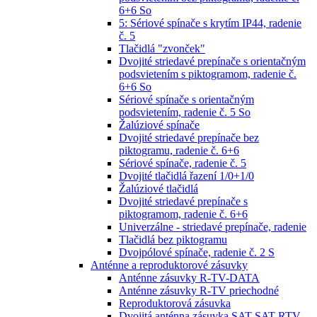
6+6 So
5: Sériové spínače s krytím IP44, radenie
č. 5
Tlačidlá "zvonček"
Dvojité striedavé prepínače s orientačným
podsvietením s piktogramom, radenie č.
6+6 So
Sériové spínače s orientačným
podsvietením, radenie č. 5 So
Žalúziové spínače
Dvojité striedavé prepínače bez
piktogramu, radenie č. 6+6
Sériové spínače, radenie č. 5
Dvojité tlačidlá řazení 1/0+1/0
Žalúziové tlačidlá
Dvojité striedavé prepínače s
piktogramom, radenie č. 6+6
Univerzálne - striedavé prepínače, radenie
Tlačidlá bez piktogramu
Dvojpólové spínače, radenie č. 2 S
Anténne a reproduktorové zásuvky
Anténne zásuvky R-TV-DATA
Anténne zásuvky R-TV priechodné
Reproduktorová zásuvka
Dvojitá anténna zásuvka SAT-SAT-RTV