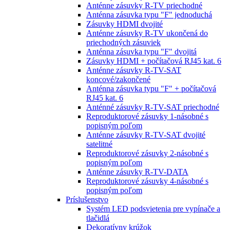
Anténne zásuvky R-TV priechodné
Anténna zásuvka typu "F" jednoduchá
Zásuvky HDMI dvojité
Anténne zásuvky R-TV ukončená do
priechodných zásuviek
Anténna zásuvka typu "F" dvojitá
Zásuvky HDMI + počítačová RJ45 kat. 6
Anténne zásuvky R-TV-SAT
koncové/zakončené
Anténna zásuvka typu "F" + počítačová
RJ45 kat. 6
Anténné zásuvky R-TV-SAT priechodné
Reproduktorové zásuvky 1-násobné s
popisným poľom
Anténne zásuvky R-TV-SAT dvojité
satelitné
Reproduktorové zásuvky 2-násobné s
popisným poľom
Anténne zásuvky R-TV-DATA
Reproduktorové zásuvky 4-násobné s
popisným poľom
Príslušenstvo
Systém LED podsvietenia pre vypínače a
tlačidlá
Dekoratívny krúžok