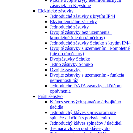
Ploché dvojité kryty teleinformačných
zásuviek na Keystone
Elektrické zásuvky
Jednoduché zásuvky s krytím IP44
Ekvipotenciálne zásuvky
Jednoduché zásuvky
Dvojité zásuvky bez uzemnenia -
kompletné (nie do rámčekov)
Jednoduché zásuvky Schuko s krytím IP44
Dvojité zásuvky s uzemnením - kompletné
(nie do rámčekov)
Dvojzásuvky Schuko
Jedno zásuvky Schuko
Dvojité zásuvky
Dvojité zásuvky s uzemnením - funkcia
nemennosti fáz
Jednoduché DATA zásuvky s kľúčom
oprávnenia
Príslušenstvo
Kláves sériových spínačov / dvojitého
tlačidla
Jednoduchý kláves s priezorom pre
spínače / tlačidlá s podsvietením
Jednoduchý kláves spínačov / tlačidiel
Tesniaca vložka pod klávesy do