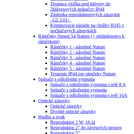
Tesniaca vložka pod klávesy do
2klávesových spínačov IP44
Záslepka reproduktorových zásuviek
..GL3.01/..
Krimpovacie náradie na vložky RJ45 v
počítačových zásuvkách
Rámčeky Simon 54 Nature (+ príslušenstvo k
rámčekom)
Rámčeky 1 - násobné Nature
Rámčeky 2 - násobné Nature
Rámčeky 3 - násobné Nature
Rámčeky 4 - násobné Nature
Rámčeky 5 - násobné Nature
Tesnenie IP44 pre rámčeky Nature
Spínače s odložením vypnutia
Spínače s odložením vypnutia s relé 8 A
Spínače s odložením vypnutia
Spínače s odložením vypnutia s relé 16A
Optické zásuvky
Optické zásuvky
Dvojité optické zásuvky
Hudba a zvuk
Reproduktor 2 W, 16 Ω
Reproduktor 2" do závesných stropov
Reproduktor 5”