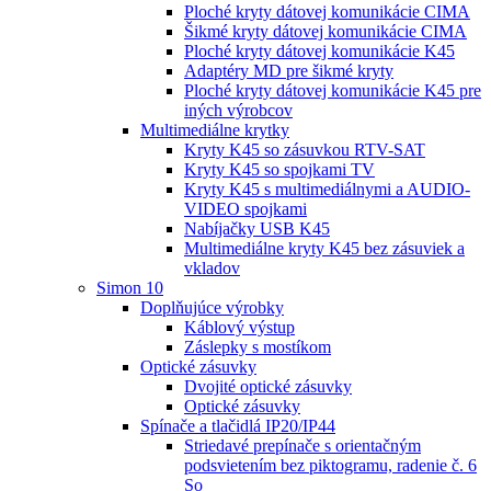
Ploché kryty dátovej komunikácie CIMA
Šikmé kryty dátovej komunikácie CIMA
Ploché kryty dátovej komunikácie K45
Adaptéry MD pre šikmé kryty
Ploché kryty dátovej komunikácie K45 pre
iných výrobcov
Multimediálne krytky
Kryty K45 so zásuvkou RTV-SAT
Kryty K45 so spojkami TV
Kryty K45 s multimediálnymi a AUDIO-
VIDEO spojkami
Nabíjačky USB K45
Multimediálne kryty K45 bez zásuviek a
vkladov
Simon 10
Doplňujúce výrobky
Káblový výstup
Záslepky s mostíkom
Optické zásuvky
Dvojité optické zásuvky
Optické zásuvky
Spínače a tlačidlá IP20/IP44
Striedavé prepínače s orientačným
podsvietením bez piktogramu, radenie č. 6
So