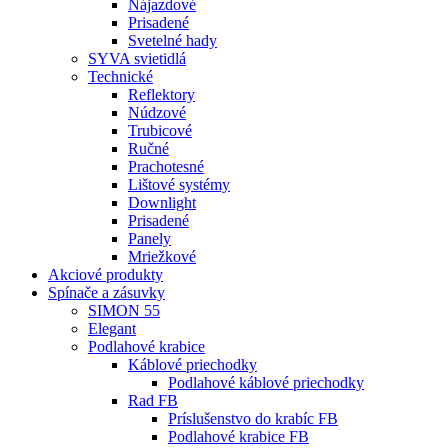
Nájazdové
Prisadené
Svetelné hady
SYVA svietidlá
Technické
Reflektory
Núdzové
Trubicové
Ručné
Prachotesné
Lištové systémy
Downlight
Prisadené
Panely
Mriežkové
Akciové produkty
Spínače a zásuvky
SIMON 55
Elegant
Podlahové krabice
Káblové priechodky
Podlahové káblové priechodky
Rad FB
Príslušenstvo do krabíc FB
Podlahové krabice FB