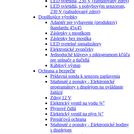
LED svietidlá, 230 V (zabudovaný zdroj)
LED svietidlá, s pohybovým senzorom,
230 V (zabudovaný zdroj)
Doplňujúce výrobky
Adaptér pre vybavenie (produktov)
štandardu 45x45
Záslepky s mostíkom
Záslepky bez mostíka
LED svetelné signalizátory
Elektronické zvončeky
Jednoduché klávesy s piktogramom kľúča
pre spínače a tlačidlá
Káblový výstup
Ochrana a bezpečie
Prídavná sonda k senzoru zaplavenia
Stiahnuté z ponuky - Elektronické
programátory s displejom na ovládanie
žalúzií
Zdroj 12 V
Elektrický ventil na vodu ¾”
Plynové čidlá
Elektrický ventil na plyn ¾”
Prepäťová ochrana
Stiahnuté z ponuky - Elektronické hodiny
s displejom