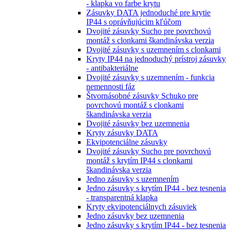
- klapka vo farbe krytu
Zásuvky DATA jednoduché pre krytie
IP44 s oprávňujúcim kľúčom
Dvojité zásuvky Sucho pre povrchovú
montáž s clonkami škandinávska verzia
Dvojité zásuvky s uzemnením s clonkami
Kryty IP44 na jednoduchý prístroj zásuvky
- antibakteriálne
Dvojité zásuvky s uzemnením - funkcia
nemennosti fáz
Štvornásobné zásuvky Schuko pre
povrchovú montáž s clonkami
škandinávska verzia
Dvojité zásuvky bez uzemnenia
Kryty zásuvky DATA
Ekvipotenciálne zásuvky
Dvojité zásuvky Sucho pre povrchovú
montáž s krytím IP44 s clonkami
škandinávska verzia
Jedno zásuvky s uzemnením
Jedno zásuvky s krytím IP44 - bez tesnenia
- transparentná klapka
Kryty ekvipotenciálnych zásuviek
Jedno zásuvky bez uzemnenia
Jedno zásuvky s krytím IP44 - bez tesnenia