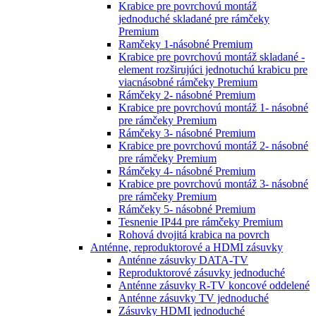
Krabice pre povrchovú montáž
jednoduché skladané pre rámčeky
Premium
Ramčeky 1-násobné Premium
Krabice pre povrchovú montáž skladané -
element rozširujúci jednotuchú krabicu pre
viacnásobné rámčeky Premium
Rámčeky 2- násobné Premium
Krabice pre povrchovú montáž 1- násobné
pre rámčeky Premium
Rámčeky 3- násobné Premium
Krabice pre povrchovú montáž 2- násobné
pre rámčeky Premium
Rámčeky 4- násobné Premium
Krabice pre povrchovú montáž 3- násobné
pre rámčeky Premium
Rámčeky 5- násobné Premium
Tesnenie IP44 pre rámčeky Premium
Rohová dvojitá krabica na povrch
Anténne, reproduktorové a HDMI zásuvky
Anténne zásuvky DATA-TV
Reproduktorové zásuvky jednoduché
Anténne zásuvky R-TV koncové oddelené
Anténne zásuvky TV jednoduché
Zásuvky HDMI jednoduché