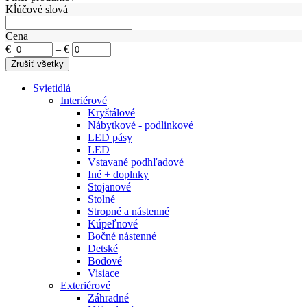
Kĺúčové slová
Cena
€
–
€
Svietidlá
Interiérové
Kryštálové
Nábytkové - podlinkové
LED pásy
LED
Vstavané podhľadové
Iné + doplnky
Stojanové
Stolné
Stropné a nástenné
Kúpeľnové
Bočné nástenné
Detské
Bodové
Visiace
Exteriérové
Záhradné