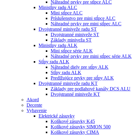
Náhradné prvky pre stĺpce ALC
Ministĺpy radu ALC
Mini stĺpce ALC
Príslušenstvo pre mini stĺpce ALC
Náhradné prvky pre mini stĺpec ALC
Dvojstranné miniveže radu ST
Dvojstranné miniveže ST
Základy miniveža ST
Ministĺpy radu ALK
Mini stĺpce série ALK
Náhradné prvky pre mini stĺpec série ALK
Stĺpy radu ALK
Náhradné diely pre stĺpy ALK
Stĺpy radu ALK
Predlžujúce prvky pre stĺpy ALK
Dvojstranné miniveže radu KT
Základy pre podlahové kanály DCS ALU
Dvojstranné miniveže KT
Akord
Decente
Vybavenie
Elektrické zásuvky
Kolíkové zásuvky K45
Kolíkové zásuvky SIMON 500
Kolíkové zásuvky CIMA