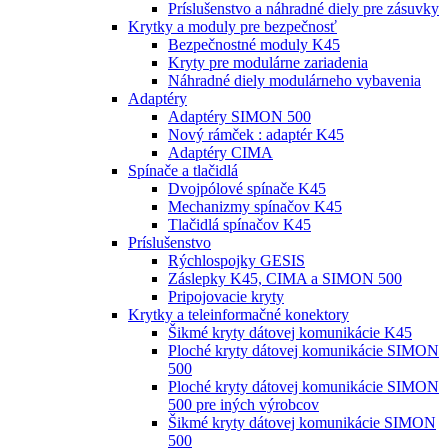
Príslušenstvo a náhradné diely pre zásuvky
Krytky a moduly pre bezpečnosť
Bezpečnostné moduly K45
Kryty pre modulárne zariadenia
Náhradné diely modulárneho vybavenia
Adaptéry
Adaptéry SIMON 500
Nový rámček : adaptér K45
Adaptéry CIMA
Spínače a tlačidlá
Dvojpólové spínače K45
Mechanizmy spínačov K45
Tlačidlá spínačov K45
Príslušenstvo
Rýchlospojky GESIS
Záslepky K45, CIMA a SIMON 500
Pripojovacie kryty
Krytky a teleinformačné konektory
Šikmé kryty dátovej komunikácie K45
Ploché kryty dátovej komunikácie SIMON
500
Ploché kryty dátovej komunikácie SIMON
500 pre iných výrobcov
Šikmé kryty dátovej komunikácie SIMON
500