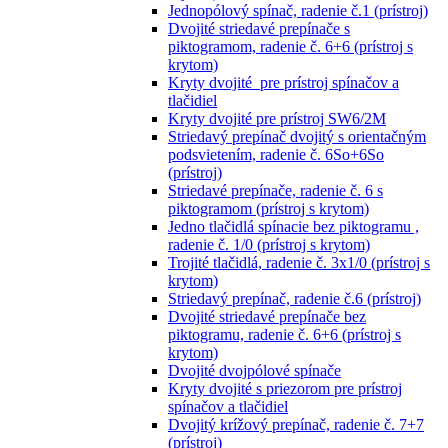
Jednopólový spínač, radenie č.1 (prístroj)
Dvojité striedavé prepínače s
piktogramom, radenie č. 6+6 (prístroj s
krytom)
Kryty dvojité pre prístroj spínačov a
tlačidiel
Kryty dvojité pre prístroj SW6/2M
Striedavý prepínač dvojitý s orientačným
podsvietením, radenie č. 6So+6So
(prístroj)
Striedavé prepínače, radenie č. 6 s
piktogramom (prístroj s krytom)
Jedno tlačidlá spínacie bez piktogramu ,
radenie č. 1/0 (prístroj s krytom)
Trojité tlačidlá, radenie č. 3x1/0 (prístroj s
krytom)
Striedavý prepínač, radenie č.6 (prístroj)
Dvojité striedavé prepínače bez
piktogramu, radenie č. 6+6 (prístroj s
krytom)
Dvojité dvojpólové spínače
Kryty dvojité s priezorom pre prístroj
spínačov a tlačidiel
Dvojitý krížový prepínač, radenie č. 7+7
(prístroj)