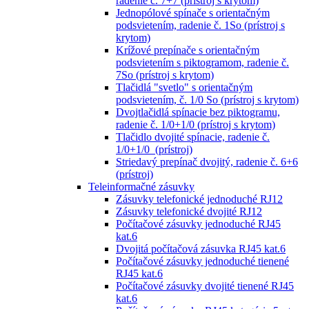
radenie č. 7+7 (prístroj s krytom)
Jednopólové spínače s orientačným
podsvietením, radenie č. 1So (prístroj s
krytom)
Krížové prepínače s orientačným
podsvietením s piktogramom, radenie č.
7So (prístroj s krytom)
Tlačidlá "svetlo" s orientačným
podsvietením, č. 1/0 So (prístroj s krytom)
Dvojtlačidlá spínacie bez piktogramu,
radenie č. 1/0+1/0 (prístroj s krytom)
Tlačidlo dvojité spínacie, radenie č.
1/0+1/0 (prístroj)
Striedavý prepínač dvojitý, radenie č. 6+6
(prístroj)
Teleinformačné zásuvky
Zásuvky telefonické jednoduché RJ12
Zásuvky telefonické dvojité RJ12
Počítačové zásuvky jednoduché RJ45
kat.6
Dvojitá počítačová zásuvka RJ45 kat.6
Počítačové zásuvky jednoduché tienené
RJ45 kat.6
Počítačové zásuvky dvojité tienené RJ45
kat.6