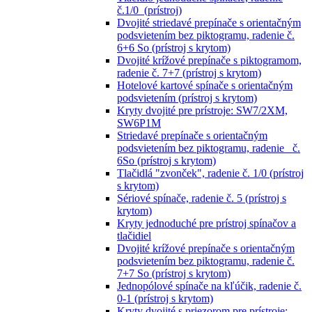
č.1/0 (prístroj)
Dvojité striedavé prepínače s orientačným
podsvietením bez piktogramu, radenie č.
6+6 So (prístroj s krytom)
Dvojité krížové prepínače s piktogramom,
radenie č. 7+7 (prístroj s krytom)
Hotelové kartové spínače s orientačným
podsvietením (prístroj s krytom)
Kryty dvojité pre prístroje: SW7/2XM,
SW6P1M
Striedavé prepínače s orientačným
podsvietením bez piktogramu, radenie č.
6So (prístroj s krytom)
Tlačidlá "zvonček", radenie č. 1/0 (prístroj
s krytom)
Sériové spínače, radenie č. 5 (prístroj s
krytom)
Kryty jednoduché pre prístroj spínačov a
tlačidiel
Dvojité krížové prepínače s orientačným
podsvietením bez piktogramu, radenie č.
7+7 So (prístroj s krytom)
Jednopólové spínače na kľúčik, radenie č.
0-1 (prístroj s krytom)
Kryty dvojité s priezorom pre prístroje: