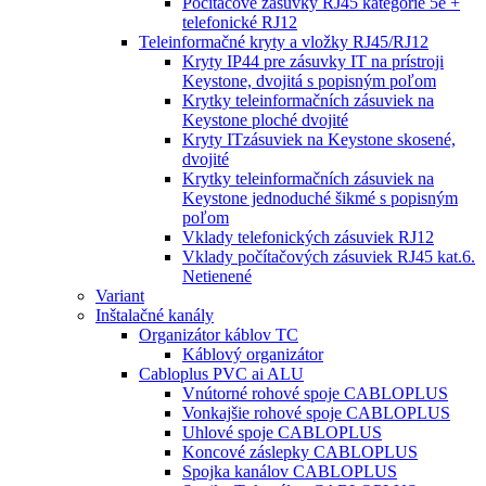
Počítačové zásuvky RJ45 kategórie 5e +
telefonické RJ12
Teleinformačné kryty a vložky RJ45/RJ12
Kryty IP44 pre zásuvky IT na prístroji
Keystone, dvojitá s popisným poľom
Krytky teleinformačních zásuviek na
Keystone ploché dvojité
Kryty ITzásuviek na Keystone skosené,
dvojité
Krytky teleinformačních zásuviek na
Keystone jednoduché šikmé s popisným
poľom
Vklady telefonických zásuviek RJ12
Vklady počítačových zásuviek RJ45 kat.6.
Netienené
Variant
Inštalačné kanály
Organizátor káblov TC
Káblový organizátor
Cabloplus PVC ai ALU
Vnútorné rohové spoje CABLOPLUS
Vonkajšie rohové spoje CABLOPLUS
Uhlové spoje CABLOPLUS
Koncové záslepky CABLOPLUS
Spojka kanálov CABLOPLUS