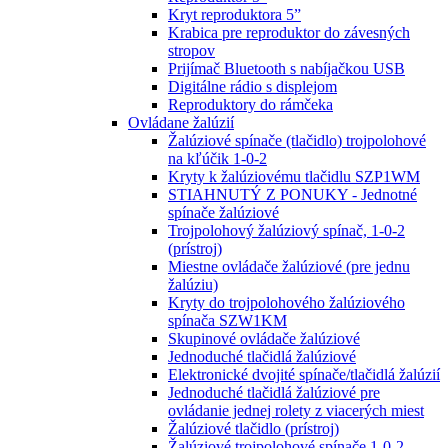
Kryt reproduktora 5”
Krabica pre reproduktor do závesných
stropov
Prijímač Bluetooth s nabíjačkou USB
Digitálne rádio s displejom
Reproduktory do rámčeka
Ovládane žalúzií
Žalúziové spínače (tlačidlo) trojpolohové
na kľúčik 1-0-2
Kryty k žalúziovému tlačidlu SZP1WM
STIAHNUTÝ Z PONUKY - Jednotné
spínače žalúziové
Trojpolohový žalúziový spínač, 1-0-2
(prístroj)
Miestne ovládače žalúziové (pre jednu
žalúziu)
Kryty do trojpolohového žalúziového
spínača SZW1KM
Skupinové ovládače žalúziové
Jednoduché tlačidlá žalúziové
Elektronické dvojité spínače/tlačidlá žalúzií
Jednoduché tlačidlá žalúziové pre
ovládanie jednej rolety z viacerých miest
Žalúziové tlačidlo (prístroj)
Žalúziové trojpolohové spínače 1-0-2