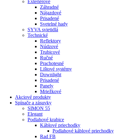
Exteriérové
Záhradné
Nájazdové
Prisadené
Svetelné hady
SYVA svietidlá
Technické
Reflektory
Núdzové
Trubicové
Ručné
Prachotesné
Lištové systémy
Downlight
Prisadené
Panely
Mriežkové
Akciové produkty
Spínače a zásuvky
SIMON 55
Elegant
Podlahové krabice
Káblové priechodky
Podlahové káblové priechodky
Rad FB