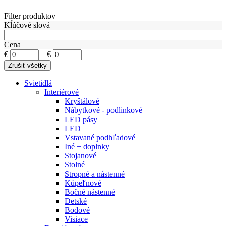
Filter produktov
Kĺúčové slová
Cena
€
–
€
Svietidlá
Interiérové
Kryštálové
Nábytkové - podlinkové
LED pásy
LED
Vstavané podhľadové
Iné + doplnky
Stojanové
Stolné
Stropné a nástenné
Kúpeľnové
Bočné nástenné
Detské
Bodové
Visiace