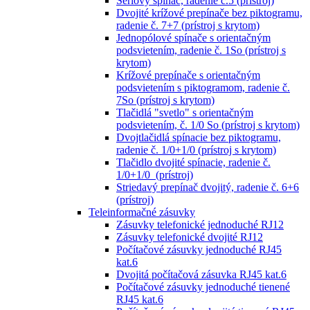
Sériový spínač, radenie č.5 (prístroj)
Dvojité krížové prepínače bez piktogramu,
radenie č. 7+7 (prístroj s krytom)
Jednopólové spínače s orientačným
podsvietením, radenie č. 1So (prístroj s
krytom)
Krížové prepínače s orientačným
podsvietením s piktogramom, radenie č.
7So (prístroj s krytom)
Tlačidlá "svetlo" s orientačným
podsvietením, č. 1/0 So (prístroj s krytom)
Dvojtlačidlá spínacie bez piktogramu,
radenie č. 1/0+1/0 (prístroj s krytom)
Tlačidlo dvojité spínacie, radenie č.
1/0+1/0 (prístroj)
Striedavý prepínač dvojitý, radenie č. 6+6
(prístroj)
Teleinformačné zásuvky
Zásuvky telefonické jednoduché RJ12
Zásuvky telefonické dvojité RJ12
Počítačové zásuvky jednoduché RJ45
kat.6
Dvojitá počítačová zásuvka RJ45 kat.6
Počítačové zásuvky jednoduché tienené
RJ45 kat.6