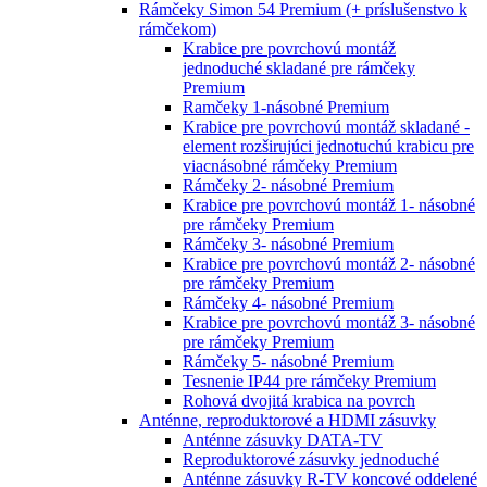
Rámčeky Simon 54 Premium (+ príslušenstvo k
rámčekom)
Krabice pre povrchovú montáž
jednoduché skladané pre rámčeky
Premium
Ramčeky 1-násobné Premium
Krabice pre povrchovú montáž skladané -
element rozširujúci jednotuchú krabicu pre
viacnásobné rámčeky Premium
Rámčeky 2- násobné Premium
Krabice pre povrchovú montáž 1- násobné
pre rámčeky Premium
Rámčeky 3- násobné Premium
Krabice pre povrchovú montáž 2- násobné
pre rámčeky Premium
Rámčeky 4- násobné Premium
Krabice pre povrchovú montáž 3- násobné
pre rámčeky Premium
Rámčeky 5- násobné Premium
Tesnenie IP44 pre rámčeky Premium
Rohová dvojitá krabica na povrch
Anténne, reproduktorové a HDMI zásuvky
Anténne zásuvky DATA-TV
Reproduktorové zásuvky jednoduché
Anténne zásuvky R-TV koncové oddelené