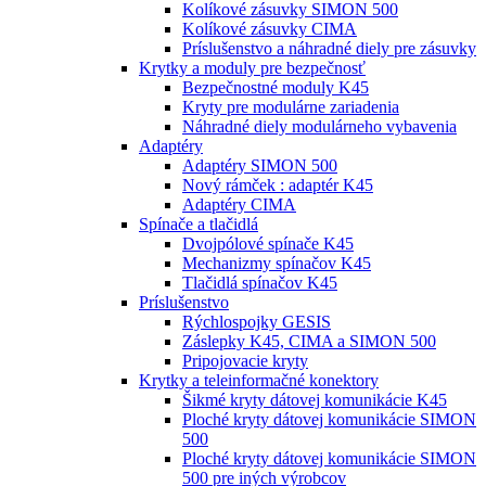
Kolíkové zásuvky SIMON 500
Kolíkové zásuvky CIMA
Príslušenstvo a náhradné diely pre zásuvky
Krytky a moduly pre bezpečnosť
Bezpečnostné moduly K45
Kryty pre modulárne zariadenia
Náhradné diely modulárneho vybavenia
Adaptéry
Adaptéry SIMON 500
Nový rámček : adaptér K45
Adaptéry CIMA
Spínače a tlačidlá
Dvojpólové spínače K45
Mechanizmy spínačov K45
Tlačidlá spínačov K45
Príslušenstvo
Rýchlospojky GESIS
Záslepky K45, CIMA a SIMON 500
Pripojovacie kryty
Krytky a teleinformačné konektory
Šikmé kryty dátovej komunikácie K45
Ploché kryty dátovej komunikácie SIMON
500
Ploché kryty dátovej komunikácie SIMON
500 pre iných výrobcov