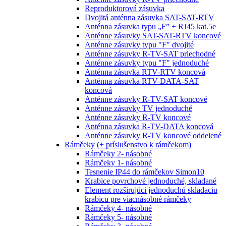
Reproduktorová zásuvka
Dvojitá anténna zásuvka SAT-SAT-RTV
Anténna zásuvka typu „F” + RJ45 kat.5e
Anténne zásuvky SAT-SAT-RTV koncové
Anténne zásuvky typu "F" dvojité
Anténne zásuvky R-TV-SAT priechodné
Anténne zásuvky typu "F" jednoduché
Anténna zásuvka RTV-RTV koncová
Anténna zásuvka RTV-DATA-SAT
koncová
Anténne zásuvky R-TV-SAT koncové
Anténne zásuvky TV jednoduché
Anténne zásuvky R-TV koncové
Anténna zásuvka R-TV-DATA koncová
Anténne zásuvky R-TV koncové oddelené
Rámčeky (+ príslušenstvo k rámčekom)
Rámčeky 2- násobné
Rámčeky 1- násobné
Tesnenie IP44 do rámčekov Simon10
Krabice povrchové jednoduché, skladané
Element rozširujúci jednoduchú skladaciu
krabicu pre viacnásobné rámčeky
Rámčeky 4- násobné
Rámčeky 5- násobné