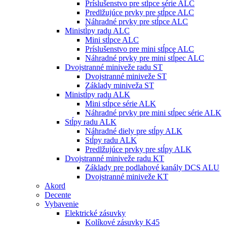
Príslušenstvo pre stĺpce série ALC
Predlžujúce prvky pre stĺpce ALC
Náhradné prvky pre stĺpce ALC
Ministĺpy radu ALC
Mini stĺpce ALC
Príslušenstvo pre mini stĺpce ALC
Náhradné prvky pre mini stĺpec ALC
Dvojstranné miniveže radu ST
Dvojstranné miniveže ST
Základy miniveža ST
Ministĺpy radu ALK
Mini stĺpce série ALK
Náhradné prvky pre mini stĺpec série ALK
Stĺpy radu ALK
Náhradné diely pre stĺpy ALK
Stĺpy radu ALK
Predlžujúce prvky pre stĺpy ALK
Dvojstranné miniveže radu KT
Základy pre podlahové kanály DCS ALU
Dvojstranné miniveže KT
Akord
Decente
Vybavenie
Elektrické zásuvky
Kolíkové zásuvky K45