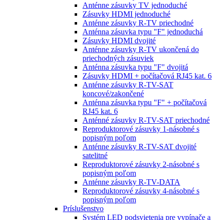
Anténne zásuvky TV jednoduché
Zásuvky HDMI jednoduché
Anténne zásuvky R-TV priechodné
Anténna zásuvka typu "F" jednoduchá
Zásuvky HDMI dvojité
Anténne zásuvky R-TV ukončená do
priechodných zásuviek
Anténna zásuvka typu "F" dvojitá
Zásuvky HDMI + počítačová RJ45 kat. 6
Anténne zásuvky R-TV-SAT
koncové/zakončené
Anténna zásuvka typu "F" + počítačová
RJ45 kat. 6
Anténné zásuvky R-TV-SAT priechodné
Reproduktorové zásuvky 1-násobné s
popisným poľom
Anténne zásuvky R-TV-SAT dvojité
satelitné
Reproduktorové zásuvky 2-násobné s
popisným poľom
Anténne zásuvky R-TV-DATA
Reproduktorové zásuvky 4-násobné s
popisným poľom
Príslušenstvo
Systém LED podsvietenia pre vypínače a