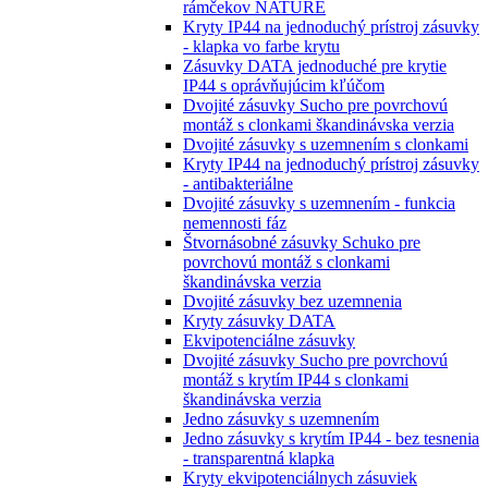
rámčekov NATURE
Kryty IP44 na jednoduchý prístroj zásuvky
- klapka vo farbe krytu
Zásuvky DATA jednoduché pre krytie
IP44 s oprávňujúcim kľúčom
Dvojité zásuvky Sucho pre povrchovú
montáž s clonkami škandinávska verzia
Dvojité zásuvky s uzemnením s clonkami
Kryty IP44 na jednoduchý prístroj zásuvky
- antibakteriálne
Dvojité zásuvky s uzemnením - funkcia
nemennosti fáz
Štvornásobné zásuvky Schuko pre
povrchovú montáž s clonkami
škandinávska verzia
Dvojité zásuvky bez uzemnenia
Kryty zásuvky DATA
Ekvipotenciálne zásuvky
Dvojité zásuvky Sucho pre povrchovú
montáž s krytím IP44 s clonkami
škandinávska verzia
Jedno zásuvky s uzemnením
Jedno zásuvky s krytím IP44 - bez tesnenia
- transparentná klapka
Kryty ekvipotenciálnych zásuviek