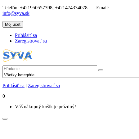
Telefón:
+421950557398, +421474334078
Email:
info@syva.sk
Môj účet
Prihlásiť sa
Zaregistrovať sa
Prihlásiť sa
|
Zaregistrovať sa
0
Váš nákupný košík je prázdný!