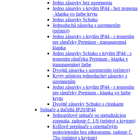
Jedno zásuvky bez uzemnenia
Jedno zásuvky s krytím IP44 - bez tesnenia
- klapka vo farbe krytu
Jedno zásuvky Schuko
Jednoduchá zásuvka s uzemnením
(prístroj)
Jedno zásuvky s krytím IP44 - s tesnením
pre rámčeky Premium - transparentná
klapka
Jedno zásuvky Schuko s krytím IP44 - s
tesnením rámčeku Premium - klapka v
transparentnej farbe
Dvojitá zásuvka s uzemnením (prístroj)
Kryty prístroja jednoduchej zásuvky s
uzemnením
Jedno zásuvky s krytím IP44 - s tesnením
pre rámčeky Premium - klapka vo farbe
krytu
Dvojité zásuvky Schuko s clonkami
Spínače a tlačidlá IP20/IP44
Jednopólové spínače so signalizáciou
zopnutia, radenie č. 1/S (prístroj s krytom)
Krížové prepínače s orientačným
podsvietením bez piktogramu, radenie č.
7So (prístroj s krytom)