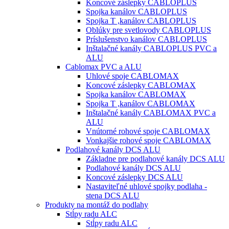
Koncové záslepky CABLOPLUS
Spojka kanálov CABLOPLUS
Spojka T ,kanálov CABLOPLUS
Oblúky pre svetlovody CABLOPLUS
Príslušenstvo kanálov CABLOPLUS
Inštalačné kanály CABLOPLUS PVC a
ALU
Cablomax PVC a ALU
Uhlové spoje CABLOMAX
Koncové záslepky CABLOMAX
Spojka kanálov CABLOMAX
Spojka T ,kanálov CABLOMAX
Inštalačné kanály CABLOMAX PVC a
ALU
Vnútorné rohové spoje CABLOMAX
Vonkajšie rohové spoje CABLOMAX
Podlahové kanály DCS ALU
Základne pre podlahové kanály DCS ALU
Podlahové kanály DCS ALU
Koncové záslepky DCS ALU
Nastaviteľné uhlové spojky podlaha -
stena DCS ALU
Produkty na montáž do podlahy
Stĺpy radu ALC
Stĺpy radu ALC