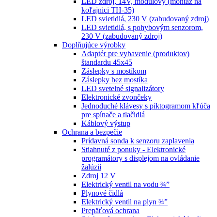
LED zdroj, 14V, modulový (montáž na
koľajnici TH-35)
LED svietidlá, 230 V (zabudovaný zdroj)
LED svietidlá, s pohybovým senzorom,
230 V (zabudovaný zdroj)
Doplňujúce výrobky
Adaptér pre vybavenie (produktov)
štandardu 45x45
Záslepky s mostíkom
Záslepky bez mostíka
LED svetelné signalizátory
Elektronické zvončeky
Jednoduché klávesy s piktogramom kľúča
pre spínače a tlačidlá
Káblový výstup
Ochrana a bezpečie
Prídavná sonda k senzoru zaplavenia
Stiahnuté z ponuky - Elektronické
programátory s displejom na ovládanie
žalúzií
Zdroj 12 V
Elektrický ventil na vodu ¾”
Plynové čidlá
Elektrický ventil na plyn ¾”
Prepäťová ochrana