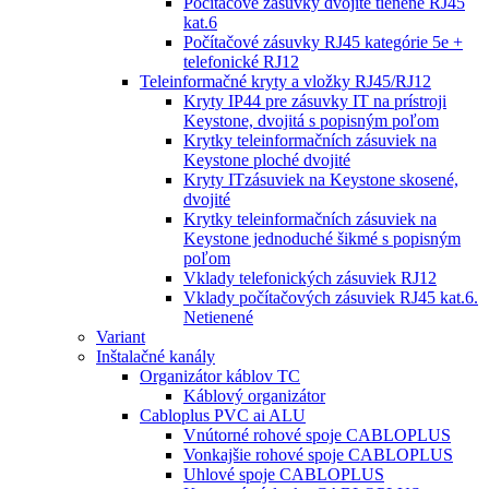
Počítačové zásuvky dvojité tienené RJ45
kat.6
Počítačové zásuvky RJ45 kategórie 5e +
telefonické RJ12
Teleinformačné kryty a vložky RJ45/RJ12
Kryty IP44 pre zásuvky IT na prístroji
Keystone, dvojitá s popisným poľom
Krytky teleinformačních zásuviek na
Keystone ploché dvojité
Kryty ITzásuviek na Keystone skosené,
dvojité
Krytky teleinformačních zásuviek na
Keystone jednoduché šikmé s popisným
poľom
Vklady telefonických zásuviek RJ12
Vklady počítačových zásuviek RJ45 kat.6.
Netienené
Variant
Inštalačné kanály
Organizátor káblov TC
Káblový organizátor
Cabloplus PVC ai ALU
Vnútorné rohové spoje CABLOPLUS
Vonkajšie rohové spoje CABLOPLUS
Uhlové spoje CABLOPLUS