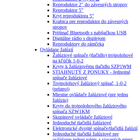
Reproduktor 2" do závesných stropov
Reproduktor 5”
Kryt reproduktora 5”
Krabica pre reproduktor do závesných
stropov
Prijímač Bluetooth s nabíjačkou USB
Digitálne rádio s displejom
Reproduktory do rámčeka
Ovládane žalúzií
Žalúziové spínače (tlačidlo) trojpolohové
na kľúčik 1-0-2
Kryty k žalúziovému tlačidlu SZP1WM
STIAHNUTÝ Z PONUKY - Jednotné
spínače žalúziové
Trojpolohový žalúziový spínač, 1-0-2
(prístroj)
Miestne ovládače žalúziové (pre jednu
žalúziu)
Kryty do trojpolohového žalúziového
spínača SZW1KM
Skupinové ovládače žalúziové
Jednoduché tlačidlá žalúziové
Elektronické dvojité spínače/tlačidlá žalúzií
Jednoduché tlačidlá žalúziové pre
ovládanie jednej rolety z viacerých miest