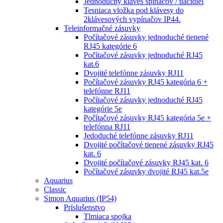
Jednoduchý kláves spínačov / tlačidiel
Tesniaca vložka pod klávesy do
2klávesových vypínačov IP44.
Teleinformačné zásuvky
Počítačové zásuvky jednoduché tienené
RJ45 kategórie 6
Počítačové zásuvky jednoduché RJ45
kat.6
Dvojité telefónne zásuvky RJ11
Počítačové zásuvky RJ45 kategória 6 +
telefónne RJ11
Počítačové zásuvky jednoduché RJ45
kategórie 5e
Počítačové zásuvky RJ45 kategória 5e +
telefónna RJ11
Jedoduché telefónne zásuvky RJ11
Dvojité počítačové tienené zásuvky RJ45
kat. 6
Dvojité počítačové zásuvky RJ45 kat. 6
Počítačové zásuvky dvojité RJ45 kat.5e
Aquarius
Classic
Simon Aquarius (IP54)
Príslušenstvo
Tlmiaca spojka