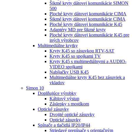
Šikmé kryty dátovej komunikácie SIMON
500
Ploché kryty dátovej komunikácie CIMA
Šikmé kryty dátovej komunikácie CIMA
Ploché kryty dátovej komunikácie K45
Adaptéry MD pre šikmé kryty
Ploché kryty dátovej komunikácie K45 pre
iných výrobcov
Multimediálne krytky
Kryty K45 so zásuvkou RTV-SAT
Kryty K45 so spojkami TV
Kryty K45 s multimediálnymi a AUDIO-
VIDEO spojkami
Nabíjačky USB K45
Multimediálne kryty K45 bez zásuviek a
vkladov
Simon 10
Doplňujúce výrobky
Káblový výstup
Záslepky s mostíkom
Optické zásuvky
Dvojité optické zásuvky
Optické zásuvky
Spínače a tlačidlá IP20/IP44
Striedavé prepínače s orientačným