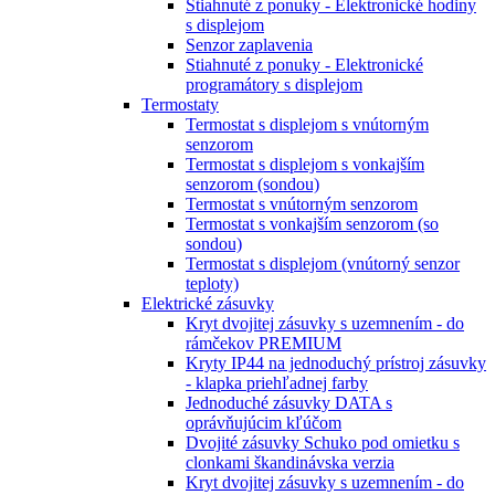
Stiahnuté z ponuky - Elektronické hodiny
s displejom
Senzor zaplavenia
Stiahnuté z ponuky - Elektronické
programátory s displejom
Termostaty
Termostat s displejom s vnútorným
senzorom
Termostat s displejom s vonkajším
senzorom (sondou)
Termostat s vnútorným senzorom
Termostat s vonkajším senzorom (so
sondou)
Termostat s displejom (vnútorný senzor
teploty)
Elektrické zásuvky
Kryt dvojitej zásuvky s uzemnením - do
rámčekov PREMIUM
Kryty IP44 na jednoduchý prístroj zásuvky
- klapka priehľadnej farby
Jednoduché zásuvky DATA s
oprávňujúcim kľúčom
Dvojité zásuvky Schuko pod omietku s
clonkami škandinávska verzia
Kryt dvojitej zásuvky s uzemnením - do