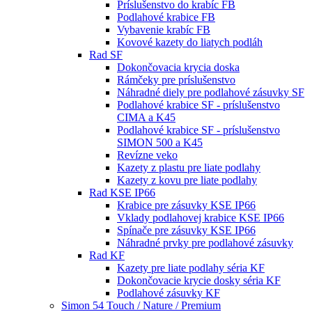
Príslušenstvo do krabíc FB
Podlahové krabice FB
Vybavenie krabíc FB
Kovové kazety do liatych podláh
Rad SF
Dokončovacia krycia doska
Rámčeky pre príslušenstvo
Náhradné diely pre podlahové zásuvky SF
Podlahové krabice SF - príslušenstvo
CIMA a K45
Podlahové krabice SF - príslušenstvo
SIMON 500 a K45
Revízne veko
Kazety z plastu pre liate podlahy
Kazety z kovu pre liate podlahy
Rad KSE IP66
Krabice pre zásuvky KSE IP66
Vklady podlahovej krabice KSE IP66
Spínače pre zásuvky KSE IP66
Náhradné prvky pre podlahové zásuvky
Rad KF
Kazety pre liate podlahy séria KF
Dokončovacie krycie dosky séria KF
Podlahové zásuvky KF
Simon 54 Touch / Nature / Premium