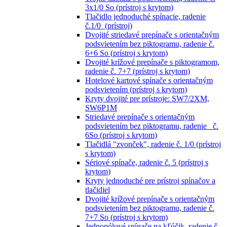
3x1/0 So (prístroj s krytom)
Tlačidlo jednoduché spínacie, radenie
č.1/0 (prístroj)
Dvojité striedavé prepínače s orientačným
podsvietením bez piktogramu, radenie č.
6+6 So (prístroj s krytom)
Dvojité krížové prepínače s piktogramom,
radenie č. 7+7 (prístroj s krytom)
Hotelové kartové spínače s orientačným
podsvietením (prístroj s krytom)
Kryty dvojité pre prístroje: SW7/2XM,
SW6P1M
Striedavé prepínače s orientačným
podsvietením bez piktogramu, radenie č.
6So (prístroj s krytom)
Tlačidlá "zvonček", radenie č. 1/0 (prístroj
s krytom)
Sériové spínače, radenie č. 5 (prístroj s
krytom)
Kryty jednoduché pre prístroj spínačov a
tlačidiel
Dvojité krížové prepínače s orientačným
podsvietením bez piktogramu, radenie č.
7+7 So (prístroj s krytom)
Jednopólové spínače na kľúčik, radenie č.