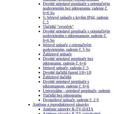
Dvojité striedavé prepínače s orientačným
podsvietením bez piktogramu, radenie č.
6+6 So
5: Sériové spínače s krytím IP44, radenie
č. 5
Tlačidlá "zvonček"
Dvojité striedavé prepínače s orientačným
podsvietením s piktogramom, radenie č.
6+6 So
Sériové spínače s orientačným
podsvietením, radenie č. 5 So
Žalúziové spínače
Dvojité striedavé prepínače bez
piktogramu, radenie č. 6+6
Sériové spínače, radenie č. 5
Dvojité tlačidlá řazení 1/0+1/0
Žalúziové tlačidlá
Dvojité striedavé prepínače s
piktogramom, radenie č. 6+6
Univerzálne - striedavé prepínače, radenie
Tlačidlá bez piktogramu
Dvojpólové spínače, radenie č. 2 S
Anténne a reproduktorové zásuvky
Anténne zásuvky R-TV-DATA
Anténne zásuvky R-TV priechodné