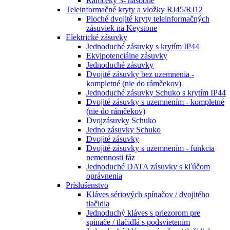
Rámčeky 3- násobné
Teleinformačné kryty a vložky RJ45/RJ12
Ploché dvojité kryty teleinformačných
zásuviek na Keystone
Elektrické zásuvky
Jednoduché zásuvky s krytím IP44
Ekvipotenciálne zásuvky
Jednoduché zásuvky
Dvojité zásuvky bez uzemnenia -
kompletné (nie do rámčekov)
Jednoduché zásuvky Schuko s krytím IP44
Dvojité zásuvky s uzemnením - kompletné
(nie do rámčekov)
Dvojzásuvky Schuko
Jedno zásuvky Schuko
Dvojité zásuvky
Dvojité zásuvky s uzemnením - funkcia
nemennosti fáz
Jednoduché DATA zásuvky s kľúčom
oprávnenia
Príslušenstvo
Kláves sériových spínačov / dvojitého
tlačidla
Jednoduchý kláves s priezorom pre
spínače / tlačidlá s podsvietením