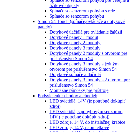
Spínače so senzorom pohybu pre verejné a
úžikové objekty
Spínače so senzorom pohybu s relé
Spínače so senzorom pohybu
Simon 54 Touch (spínače,ovládače a dotykové
panely)
Dotykové tlačidlá pre ovládanie žalúzií
Dotykové panely 1 modul
Dotykové panely 2 moduly
Dotykové panely 3 moduly
Dotykové panely 2 moduly s otvorom pre
príslušenstvo Simon 54
Dotykové panely 3 moduly s jedným
otvorom pre príslušenstvo Simon 54
Dotykové spínače a tlačidlá
Dotykové panely 3 moduly s 2 otvormi pre
príslušenstvo Simon 54
Montážne rámčeky pre prístroje
Podsvietenie schodov a chodieb
LED svietidlá, 14V (je potrebné dokúpiť
zdroj)
LED svietidlá, s pohybovým senzorom,
14V (je potrebné dokúpiť zdroj)
LED zdroje, 14 V, do inštalačnej krabice
LED zdroje, 14 V, naomietkové