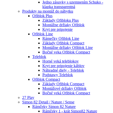
Jedno zásuvky s uzemnením Schuko -
klapka transparentná
Produkty na montáž do nábytku
Ofiblok Plus
Základy Ofibloku Plus
Montážne držiaky Ofiblok
Kryt pre pripojenie
Ofiblok Line
Rámečky Ofiblok Line
Základy Ofiblok Compact
Montážne držiaky Ofiblok Line
Bočné veka Ofiblok Compact
Teleblok
Horné veká teleblokov
Kryt pre pripojenie káblov
Náhradné diely - Teleblok
Podstawy Teleblok
Ofiblok Compact
Základy Ofiblok Compact
Montážové držiaky Ofiblok
Bočné veká Ofiblok Compact
27 Play
Simon 82 Detail / Nature / Sense
Rámčeky Simon 82 Nature
Rámčeky 1 - krát Simon82 Nature