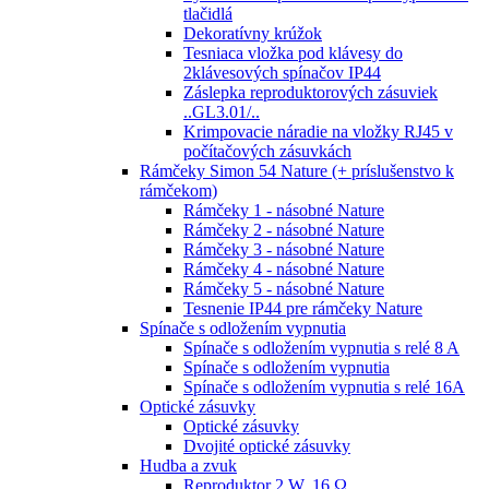
tlačidlá
Dekoratívny krúžok
Tesniaca vložka pod klávesy do
2klávesových spínačov IP44
Záslepka reproduktorových zásuviek
..GL3.01/..
Krimpovacie náradie na vložky RJ45 v
počítačových zásuvkách
Rámčeky Simon 54 Nature (+ príslušenstvo k
rámčekom)
Rámčeky 1 - násobné Nature
Rámčeky 2 - násobné Nature
Rámčeky 3 - násobné Nature
Rámčeky 4 - násobné Nature
Rámčeky 5 - násobné Nature
Tesnenie IP44 pre rámčeky Nature
Spínače s odložením vypnutia
Spínače s odložením vypnutia s relé 8 A
Spínače s odložením vypnutia
Spínače s odložením vypnutia s relé 16A
Optické zásuvky
Optické zásuvky
Dvojité optické zásuvky
Hudba a zvuk
Reproduktor 2 W, 16 Ω