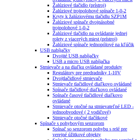
Žalúziové tlačidlo (prístroj)
Žalúziové trojpolohové spínače 1-0-2
Kryty k žalúziovému tlačidlu SZP1M
Žalúziové spínače dvojnásobné
trojpolohové 1-0-2
Žalúziové tlačidlo na ovládanie jednej
rolety z viacerých miest (prístroj)
Žalúziové spínače jednopólové na kľúčik
USB nabíjačky
Dvojité USB nabíjačky
USB a micro USB nabíjačka
Stmievače a na diaľku ovládané produkty
Regulátory pre predradníky 1-10V
Dvojtlačidlové stmievače
Stmievače tlačidlové diaľkovo ovládané
Spínače tlačidlové diaľkovo ovládané
Spínače časové tlačidlové diaľkovo
ovládané
Stmievače otočné na stmievateľné LED -
jednoobvodové ( 2 vodičové)
Stmievače otočné tlačítkové
Spínače s pohybovým senzorom
Spínač so senzorom pohybu s relé pre
verejné úžitkové objekty