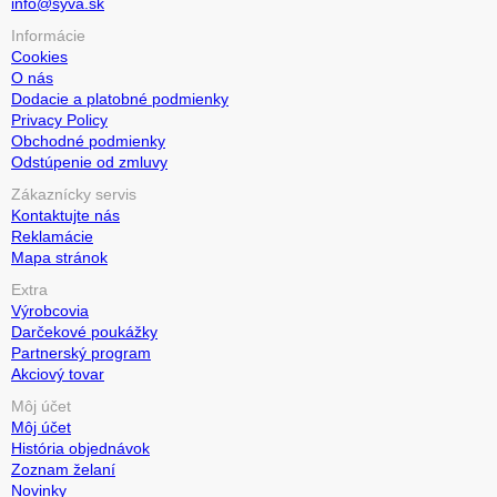
info@syva.sk
Informácie
Cookies
O nás
Dodacie a platobné podmienky
Privacy Policy
Obchodné podmienky
Odstúpenie od zmluvy
Zákaznícky servis
Kontaktujte nás
Reklamácie
Mapa stránok
Extra
Výrobcovia
Darčekové poukážky
Partnerský program
Akciový tovar
Môj účet
Môj účet
História objednávok
Zoznam želaní
Novinky