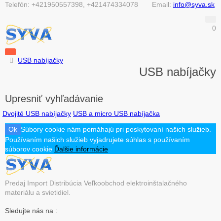
Telefón:
+421950557398, +421474334078
Email:
info@syva.sk
0
USB nabíjačky
USB nabíjačky
Upresniť vyhľadávanie
Dvojité USB nabíjačky
USB a micro USB nabíjačka
Ok
Súbory cookie nám pomáhajú pri poskytovaní našich služieb.
Používaním našich služieb vyjadrujete súhlas s používaním
súborov cookie
Ďalšie informácie
Predaj Import Distribúcia Veľkoobchod elektroinštalačného
materiálu a svietidiel.
Sledujte nás na :