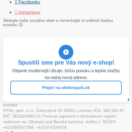
 Facebooku
 Instagrame
Sledujte naše sociálne siete a nenechajte si uniknúť žiadnu
novinku
😉
Spustili sme pre Vás nový e-shop!
Objavte modernejší dizajn, širšiu ponuku a lepšie služby
na našej novej adrese.
Prejsť na elektropulz.sk
Kontakt
SYVA, spol. s.r.o. Železničná 29 98401 Lučenec IČO: 360 263 87
DIČ: SK2020080711 Firma je zapísaná v obchodnom registri
vedenom na: Okresný súd Banská bystrica, vložka č. 5018/S
+421950557398, +421474334078