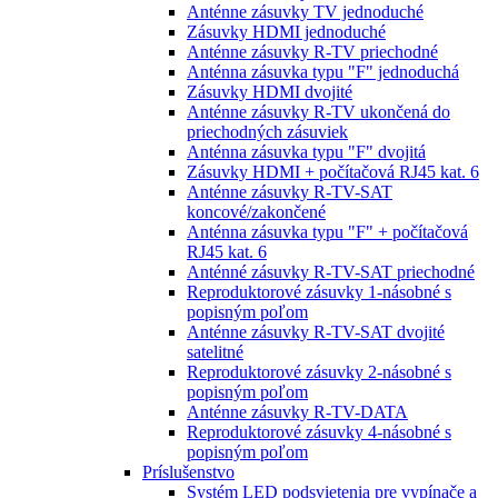
Anténne zásuvky TV jednoduché
Zásuvky HDMI jednoduché
Anténne zásuvky R-TV priechodné
Anténna zásuvka typu "F" jednoduchá
Zásuvky HDMI dvojité
Anténne zásuvky R-TV ukončená do
priechodných zásuviek
Anténna zásuvka typu "F" dvojitá
Zásuvky HDMI + počítačová RJ45 kat. 6
Anténne zásuvky R-TV-SAT
koncové/zakončené
Anténna zásuvka typu "F" + počítačová
RJ45 kat. 6
Anténné zásuvky R-TV-SAT priechodné
Reproduktorové zásuvky 1-násobné s
popisným poľom
Anténne zásuvky R-TV-SAT dvojité
satelitné
Reproduktorové zásuvky 2-násobné s
popisným poľom
Anténne zásuvky R-TV-DATA
Reproduktorové zásuvky 4-násobné s
popisným poľom
Príslušenstvo
Systém LED podsvietenia pre vypínače a