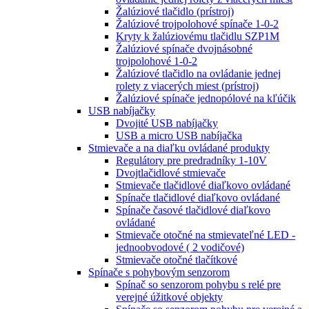
Žalúziové tlačidlo (prístroj)
Žalúziové trojpolohové spínače 1-0-2
Kryty k žalúziovému tlačidlu SZP1M
Žalúziové spínače dvojnásobné
trojpolohové 1-0-2
Žalúziové tlačidlo na ovládanie jednej
rolety z viacerých miest (prístroj)
Žalúziové spínače jednopólové na kľúčik
USB nabíjačky
Dvojité USB nabíjačky
USB a micro USB nabíjačka
Stmievače a na diaľku ovládané produkty
Regulátory pre predradníky 1-10V
Dvojtlačidlové stmievače
Stmievače tlačidlové diaľkovo ovládané
Spínače tlačidlové diaľkovo ovládané
Spínače časové tlačidlové diaľkovo
ovládané
Stmievače otočné na stmievateľné LED -
jednoobvodové ( 2 vodičové)
Stmievače otočné tlačítkové
Spínače s pohybovým senzorom
Spínač so senzorom pohybu s relé pre
verejné úžitkové objekty