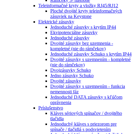
Rámčeky 3- násobné
Teleinformačné kryty a vložky RJ45/RJ12
Ploché dvojité kryty teleinformačných
zásuviek na Keystone
Elektrické zásuvky
Jednoduché zásuvky s krytím IP44
Ekvipotenciálne zásuvky
Jednoduché zásuvky
Dvojité zásuvky bez uzemnenia -
kompletné (nie do rámčekov)
Jednoduché zásuvky Schuko s krytím IP44
Dvojité zásuvky s uzemnením - kompletné
(nie do rámčekov)
Dvojzásuvky Schuko
Jedno zásuvky Schuko
Dvojité zásuvky
Dvojité zásuvky s uzemnením - funkcia
nemennosti fáz
Jednoduché DATA zásuvky s kľúčom
oprávnenia
Príslušenstvo
Kláves sériových spínačov / dvojitého
tlačidla
Jednoduchý kláves s priezorom pre
spínače / tlačidlá s podsvietením