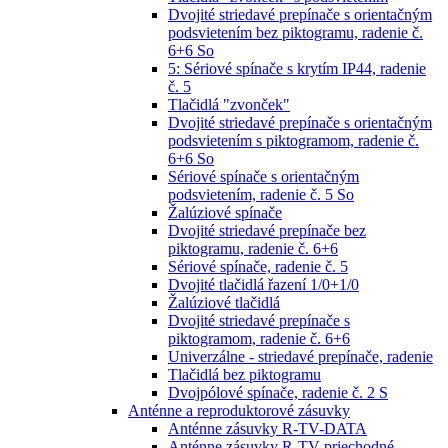
Dvojité striedavé prepínače s orientačným
podsvietením bez piktogramu, radenie č.
6+6 So
5: Sériové spínače s krytím IP44, radenie
č. 5
Tlačidlá "zvonček"
Dvojité striedavé prepínače s orientačným
podsvietením s piktogramom, radenie č.
6+6 So
Sériové spínače s orientačným
podsvietením, radenie č. 5 So
Žalúziové spínače
Dvojité striedavé prepínače bez
piktogramu, radenie č. 6+6
Sériové spínače, radenie č. 5
Dvojité tlačidlá řazení 1/0+1/0
Žalúziové tlačidlá
Dvojité striedavé prepínače s
piktogramom, radenie č. 6+6
Univerzálne - striedavé prepínače, radenie
Tlačidlá bez piktogramu
Dvojpólové spínače, radenie č. 2 S
Anténne a reproduktorové zásuvky
Anténne zásuvky R-TV-DATA
Anténne zásuvky R-TV priechodné