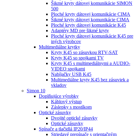
Šikmé kryty dátovej komunikácie SIMON
500
Ploché kryty dátovej komunikácie CIMA
Šikmé kryty dátovej komunikácie CIMA
Ploché kryty dátovej komunikácie K45
Adaptéry MD pre šikmé kryty
Ploché kryty dátovej komunikácie K45 pre
iných výrobcov
Multimediálne krytky
Kryty K45 so zásuvkou RTV-SAT
Kryty K45 so spojkami TV
Kryty K45 s multimediálnymi a AUDIO-
VIDEO spojkami
Nabíjačky USB K45
Multimediálne kryty K45 bez zásuviek a
vkladov
Simon 10
Doplňujúce výrobky
Káblový výstup
Záslepky s mostíkom
Optické zásuvky
Dvojité optické zásuvky
Optické zásuvky
Spínače a tlačidlá IP20/IP44
Striedavé prepínače s orientačným