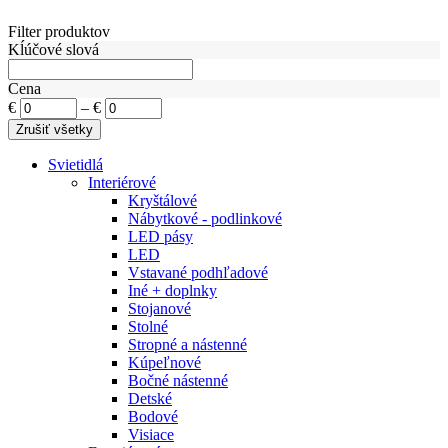
Filter produktov
Kĺúčové slová
Cena
€
–
€
Svietidlá
Interiérové
Kryštálové
Nábytkové - podlinkové
LED pásy
LED
Vstavané podhľadové
Iné + doplnky
Stojanové
Stolné
Stropné a nástenné
Kúpeľnové
Bočné nástenné
Detské
Bodové
Visiace