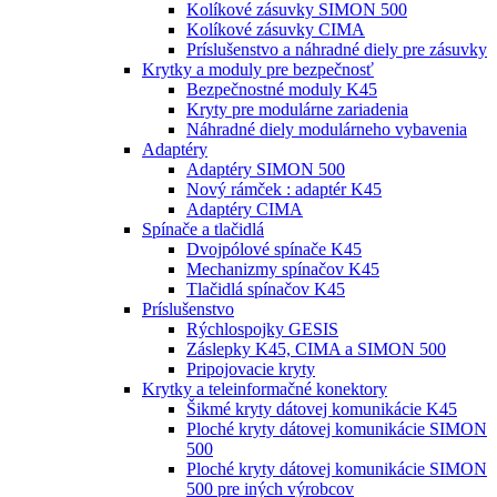
Kolíkové zásuvky SIMON 500
Kolíkové zásuvky CIMA
Príslušenstvo a náhradné diely pre zásuvky
Krytky a moduly pre bezpečnosť
Bezpečnostné moduly K45
Kryty pre modulárne zariadenia
Náhradné diely modulárneho vybavenia
Adaptéry
Adaptéry SIMON 500
Nový rámček : adaptér K45
Adaptéry CIMA
Spínače a tlačidlá
Dvojpólové spínače K45
Mechanizmy spínačov K45
Tlačidlá spínačov K45
Príslušenstvo
Rýchlospojky GESIS
Záslepky K45, CIMA a SIMON 500
Pripojovacie kryty
Krytky a teleinformačné konektory
Šikmé kryty dátovej komunikácie K45
Ploché kryty dátovej komunikácie SIMON
500
Ploché kryty dátovej komunikácie SIMON
500 pre iných výrobcov