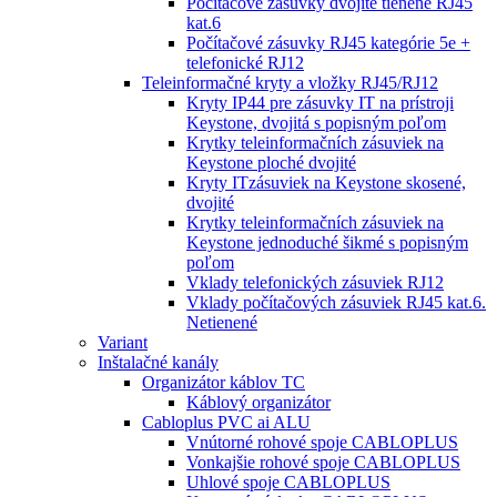
Počítačové zásuvky dvojité tienené RJ45
kat.6
Počítačové zásuvky RJ45 kategórie 5e +
telefonické RJ12
Teleinformačné kryty a vložky RJ45/RJ12
Kryty IP44 pre zásuvky IT na prístroji
Keystone, dvojitá s popisným poľom
Krytky teleinformačních zásuviek na
Keystone ploché dvojité
Kryty ITzásuviek na Keystone skosené,
dvojité
Krytky teleinformačních zásuviek na
Keystone jednoduché šikmé s popisným
poľom
Vklady telefonických zásuviek RJ12
Vklady počítačových zásuviek RJ45 kat.6.
Netienené
Variant
Inštalačné kanály
Organizátor káblov TC
Káblový organizátor
Cabloplus PVC ai ALU
Vnútorné rohové spoje CABLOPLUS
Vonkajšie rohové spoje CABLOPLUS
Uhlové spoje CABLOPLUS