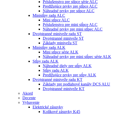
Príslušenstvo pre stĺpce série ALC
Predlžujúce prvky pre stĺpce ALC
Náhradné prvky pre stĺpce ALC
Ministĺpy radu ALC
Mini stĺpce ALC
Príslušenstvo pre mini stĺpce ALC
Náhradné prvky pre mini stĺpec ALC
Dvojstranné miniveže radu ST
Dvojstranné miniveže ST
Základy miniveža ST
Ministĺpy radu ALK
Mini stĺpce série ALK
Náhradné prvky pre mini stĺpec série ALK
Stĺpy radu ALK
Náhradné diely pre stĺpy ALK
Stĺpy radu ALK
Predlžujúce prvky pre stĺpy ALK
Dvojstranné miniveže radu KT
Základy pre podlahové kanály DCS ALU
Dvojstranné miniveže KT
Akord
Decente
Vybavenie
Elektrické zásuvky
Kolíkové zásuvky K45