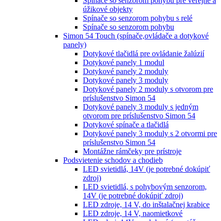
Spínače so senzorom pohybu pre verejné a
úžikové objekty
Spínače so senzorom pohybu s relé
Spínače so senzorom pohybu
Simon 54 Touch (spínače,ovládače a dotykové
panely)
Dotykové tlačidlá pre ovládanie žalúzií
Dotykové panely 1 modul
Dotykové panely 2 moduly
Dotykové panely 3 moduly
Dotykové panely 2 moduly s otvorom pre
príslušenstvo Simon 54
Dotykové panely 3 moduly s jedným
otvorom pre príslušenstvo Simon 54
Dotykové spínače a tlačidlá
Dotykové panely 3 moduly s 2 otvormi pre
príslušenstvo Simon 54
Montážne rámčeky pre prístroje
Podsvietenie schodov a chodieb
LED svietidlá, 14V (je potrebné dokúpiť
zdroj)
LED svietidlá, s pohybovým senzorom,
14V (je potrebné dokúpiť zdroj)
LED zdroje, 14 V, do inštalačnej krabice
LED zdroje, 14 V, naomietkové