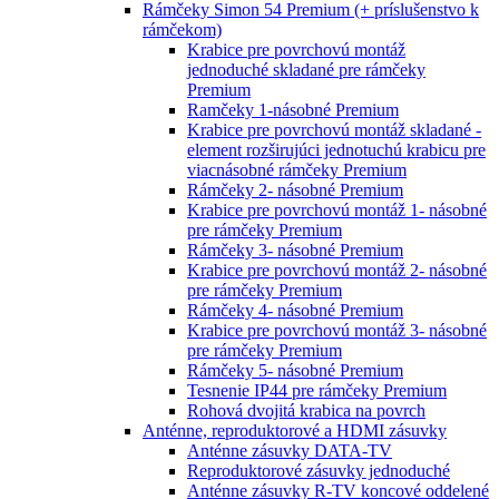
Rámčeky Simon 54 Premium (+ príslušenstvo k
rámčekom)
Krabice pre povrchovú montáž
jednoduché skladané pre rámčeky
Premium
Ramčeky 1-násobné Premium
Krabice pre povrchovú montáž skladané -
element rozširujúci jednotuchú krabicu pre
viacnásobné rámčeky Premium
Rámčeky 2- násobné Premium
Krabice pre povrchovú montáž 1- násobné
pre rámčeky Premium
Rámčeky 3- násobné Premium
Krabice pre povrchovú montáž 2- násobné
pre rámčeky Premium
Rámčeky 4- násobné Premium
Krabice pre povrchovú montáž 3- násobné
pre rámčeky Premium
Rámčeky 5- násobné Premium
Tesnenie IP44 pre rámčeky Premium
Rohová dvojitá krabica na povrch
Anténne, reproduktorové a HDMI zásuvky
Anténne zásuvky DATA-TV
Reproduktorové zásuvky jednoduché
Anténne zásuvky R-TV koncové oddelené