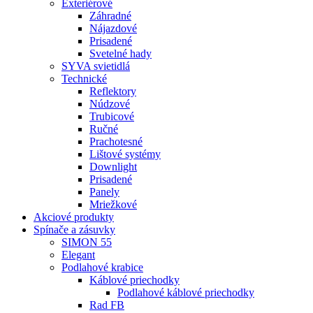
Exteriérové
Záhradné
Nájazdové
Prisadené
Svetelné hady
SYVA svietidlá
Technické
Reflektory
Núdzové
Trubicové
Ručné
Prachotesné
Lištové systémy
Downlight
Prisadené
Panely
Mriežkové
Akciové produkty
Spínače a zásuvky
SIMON 55
Elegant
Podlahové krabice
Káblové priechodky
Podlahové káblové priechodky
Rad FB