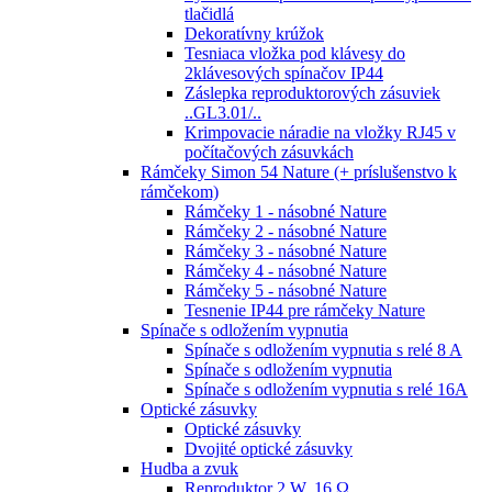
tlačidlá
Dekoratívny krúžok
Tesniaca vložka pod klávesy do
2klávesových spínačov IP44
Záslepka reproduktorových zásuviek
..GL3.01/..
Krimpovacie náradie na vložky RJ45 v
počítačových zásuvkách
Rámčeky Simon 54 Nature (+ príslušenstvo k
rámčekom)
Rámčeky 1 - násobné Nature
Rámčeky 2 - násobné Nature
Rámčeky 3 - násobné Nature
Rámčeky 4 - násobné Nature
Rámčeky 5 - násobné Nature
Tesnenie IP44 pre rámčeky Nature
Spínače s odložením vypnutia
Spínače s odložením vypnutia s relé 8 A
Spínače s odložením vypnutia
Spínače s odložením vypnutia s relé 16A
Optické zásuvky
Optické zásuvky
Dvojité optické zásuvky
Hudba a zvuk
Reproduktor 2 W, 16 Ω