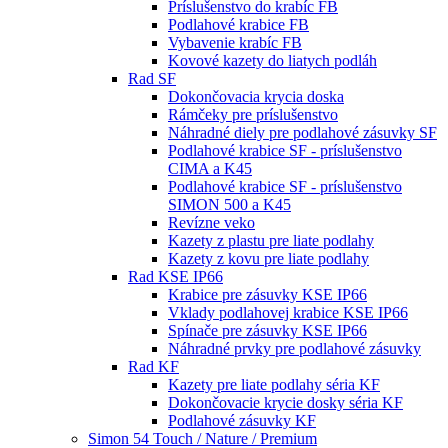
Príslušenstvo do krabíc FB
Podlahové krabice FB
Vybavenie krabíc FB
Kovové kazety do liatych podláh
Rad SF
Dokončovacia krycia doska
Rámčeky pre príslušenstvo
Náhradné diely pre podlahové zásuvky SF
Podlahové krabice SF - príslušenstvo
CIMA a K45
Podlahové krabice SF - príslušenstvo
SIMON 500 a K45
Revízne veko
Kazety z plastu pre liate podlahy
Kazety z kovu pre liate podlahy
Rad KSE IP66
Krabice pre zásuvky KSE IP66
Vklady podlahovej krabice KSE IP66
Spínače pre zásuvky KSE IP66
Náhradné prvky pre podlahové zásuvky
Rad KF
Kazety pre liate podlahy séria KF
Dokončovacie krycie dosky séria KF
Podlahové zásuvky KF
Simon 54 Touch / Nature / Premium