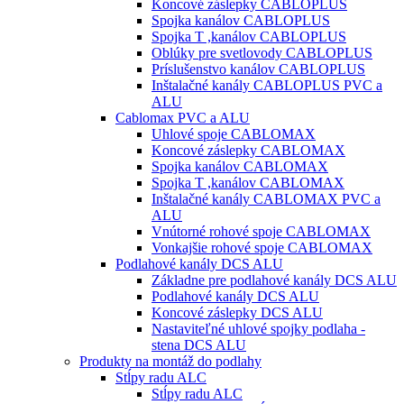
Koncové záslepky CABLOPLUS
Spojka kanálov CABLOPLUS
Spojka T ,kanálov CABLOPLUS
Oblúky pre svetlovody CABLOPLUS
Príslušenstvo kanálov CABLOPLUS
Inštalačné kanály CABLOPLUS PVC a
ALU
Cablomax PVC a ALU
Uhlové spoje CABLOMAX
Koncové záslepky CABLOMAX
Spojka kanálov CABLOMAX
Spojka T ,kanálov CABLOMAX
Inštalačné kanály CABLOMAX PVC a
ALU
Vnútorné rohové spoje CABLOMAX
Vonkajšie rohové spoje CABLOMAX
Podlahové kanály DCS ALU
Základne pre podlahové kanály DCS ALU
Podlahové kanály DCS ALU
Koncové záslepky DCS ALU
Nastaviteľné uhlové spojky podlaha -
stena DCS ALU
Produkty na montáž do podlahy
Stĺpy radu ALC
Stĺpy radu ALC