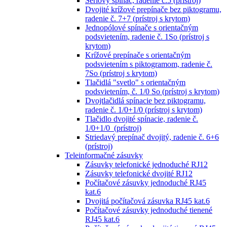
Sériový spínač, radenie č.5 (prístroj)
Dvojité krížové prepínače bez piktogramu,
radenie č. 7+7 (prístroj s krytom)
Jednopólové spínače s orientačným
podsvietením, radenie č. 1So (prístroj s
krytom)
Krížové prepínače s orientačným
podsvietením s piktogramom, radenie č.
7So (prístroj s krytom)
Tlačidlá "svetlo" s orientačným
podsvietením, č. 1/0 So (prístroj s krytom)
Dvojtlačidlá spínacie bez piktogramu,
radenie č. 1/0+1/0 (prístroj s krytom)
Tlačidlo dvojité spínacie, radenie č.
1/0+1/0 (prístroj)
Striedavý prepínač dvojitý, radenie č. 6+6
(prístroj)
Teleinformačné zásuvky
Zásuvky telefonické jednoduché RJ12
Zásuvky telefonické dvojité RJ12
Počítačové zásuvky jednoduché RJ45
kat.6
Dvojitá počítačová zásuvka RJ45 kat.6
Počítačové zásuvky jednoduché tienené
RJ45 kat.6