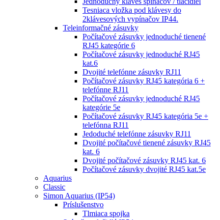
Jednoduchý kláves spínačov / tlačidiel
Tesniaca vložka pod klávesy do
2klávesových vypínačov IP44.
Teleinformačné zásuvky
Počítačové zásuvky jednoduché tienené
RJ45 kategórie 6
Počítačové zásuvky jednoduché RJ45
kat.6
Dvojité telefónne zásuvky RJ11
Počítačové zásuvky RJ45 kategória 6 +
telefónne RJ11
Počítačové zásuvky jednoduché RJ45
kategórie 5e
Počítačové zásuvky RJ45 kategória 5e +
telefónna RJ11
Jedoduché telefónne zásuvky RJ11
Dvojité počítačové tienené zásuvky RJ45
kat. 6
Dvojité počítačové zásuvky RJ45 kat. 6
Počítačové zásuvky dvojité RJ45 kat.5e
Aquarius
Classic
Simon Aquarius (IP54)
Príslušenstvo
Tlmiaca spojka