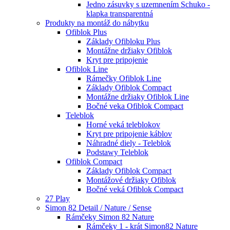
Jedno zásuvky s uzemnením Schuko -
klapka transparentná
Produkty na montáž do nábytku
Ofiblok Plus
Základy Ofibloku Plus
Montážne držiaky Ofiblok
Kryt pre pripojenie
Ofiblok Line
Rámečky Ofiblok Line
Základy Ofiblok Compact
Montážne držiaky Ofiblok Line
Bočné veka Ofiblok Compact
Teleblok
Horné veká teleblokov
Kryt pre pripojenie káblov
Náhradné diely - Teleblok
Podstawy Teleblok
Ofiblok Compact
Základy Ofiblok Compact
Montážové držiaky Ofiblok
Bočné veká Ofiblok Compact
27 Play
Simon 82 Detail / Nature / Sense
Rámčeky Simon 82 Nature
Rámčeky 1 - krát Simon82 Nature