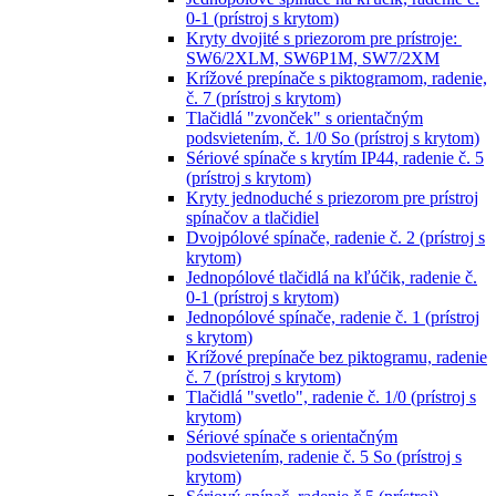
0-1 (prístroj s krytom)
Kryty dvojité s priezorom pre prístroje:
SW6/2XLM, SW6P1M, SW7/2XM
Krížové prepínače s piktogramom, radenie,
č. 7 (prístroj s krytom)
Tlačidlá "zvonček" s orientačným
podsvietením, č. 1/0 So (prístroj s krytom)
Sériové spínače s krytím IP44, radenie č. 5
(prístroj s krytom)
Kryty jednoduché s priezorom pre prístroj
spínačov a tlačidiel
Dvojpólové spínače, radenie č. 2 (prístroj s
krytom)
Jednopólové tlačidlá na kľúčik, radenie č.
0-1 (prístroj s krytom)
Jednopólové spínače, radenie č. 1 (prístroj
s krytom)
Krížové prepínače bez piktogramu, radenie
č. 7 (prístroj s krytom)
Tlačidlá "svetlo", radenie č. 1/0 (prístroj s
krytom)
Sériové spínače s orientačným
podsvietením, radenie č. 5 So (prístroj s
krytom)