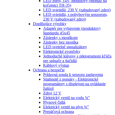
LED zdroj, 14V, modulový (montáž na
koľajnici TH-35)
LED svietidlá, 230 V (zabudovaný zdroj)
LED svietidlá, s pohybovým senzorom,
230 V (zabudovaný zdroj)
Doplňujúce výrobky
Adaptér pre vybavenie (produktov)
štandardu 45x45
Záslepky s mostíkom
Záslepky bez mostíka
LED svetelné signalizátory
Elektronické zvončeky
Jednoduché klávesy s piktogramom kľúča
pre spínače a tlačidlá
Káblový výstup
Ochrana a bezpečie
Prídavná sonda k senzoru zaplavenia
Stiahnuté z ponuky - Elektronické
programátory s displejom na ovládanie
žalúzií
Zdroj 12 V
Elektrický ventil na vodu ¾”
Plynové čidlá
Elektrický ventil na plyn ¾”
Prepäťová ochrana