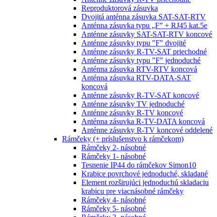
Reproduktorová zásuvka
Dvojitá anténna zásuvka SAT-SAT-RTV
Anténna zásuvka typu „F” + RJ45 kat.5e
Anténne zásuvky SAT-SAT-RTV koncové
Anténne zásuvky typu "F" dvojité
Anténne zásuvky R-TV-SAT priechodné
Anténne zásuvky typu "F" jednoduché
Anténna zásuvka RTV-RTV koncová
Anténna zásuvka RTV-DATA-SAT
koncová
Anténne zásuvky R-TV-SAT koncové
Anténne zásuvky TV jednoduché
Anténne zásuvky R-TV koncové
Anténna zásuvka R-TV-DATA koncová
Anténne zásuvky R-TV koncové oddelené
Rámčeky (+ príslušenstvo k rámčekom)
Rámčeky 2- násobné
Rámčeky 1- násobné
Tesnenie IP44 do rámčekov Simon10
Krabice povrchové jednoduché, skladané
Element rozširujúci jednoduchú skladaciu
krabicu pre viacnásobné rámčeky
Rámčeky 4- násobné
Rámčeky 5- násobné