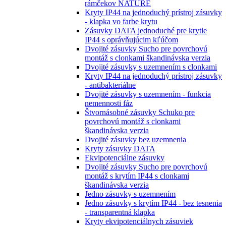
rámčekov NATURE
Kryty IP44 na jednoduchý prístroj zásuvky
- klapka vo farbe krytu
Zásuvky DATA jednoduché pre krytie
IP44 s oprávňujúcim kľúčom
Dvojité zásuvky Sucho pre povrchovú
montáž s clonkami škandinávska verzia
Dvojité zásuvky s uzemnením s clonkami
Kryty IP44 na jednoduchý prístroj zásuvky
- antibakteriálne
Dvojité zásuvky s uzemnením - funkcia
nemennosti fáz
Štvornásobné zásuvky Schuko pre
povrchovú montáž s clonkami
škandinávska verzia
Dvojité zásuvky bez uzemnenia
Kryty zásuvky DATA
Ekvipotenciálne zásuvky
Dvojité zásuvky Sucho pre povrchovú
montáž s krytím IP44 s clonkami
škandinávska verzia
Jedno zásuvky s uzemnením
Jedno zásuvky s krytím IP44 - bez tesnenia
- transparentná klapka
Kryty ekvipotenciálnych zásuviek