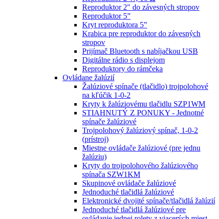
Reproduktor 2" do závesných stropov
Reproduktor 5”
Kryt reproduktora 5”
Krabica pre reproduktor do závesných
stropov
Prijímač Bluetooth s nabíjačkou USB
Digitálne rádio s displejom
Reproduktory do rámčeka
Ovládane žalúzií
Žalúziové spínače (tlačidlo) trojpolohové
na kľúčik 1-0-2
Kryty k žalúziovému tlačidlu SZP1WM
STIAHNUTÝ Z PONUKY - Jednotné
spínače žalúziové
Trojpolohový žalúziový spínač, 1-0-2
(prístroj)
Miestne ovládače žalúziové (pre jednu
žalúziu)
Kryty do trojpolohového žalúziového
spínača SZW1KM
Skupinové ovládače žalúziové
Jednoduché tlačidlá žalúziové
Elektronické dvojité spínače/tlačidlá žalúzií
Jednoduché tlačidlá žalúziové pre
ovládanie jednej rolety z viacerých miest