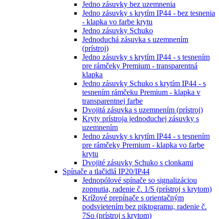
Jedno zásuvky bez uzemnenia
Jedno zásuvky s krytím IP44 - bez tesnenia
- klapka vo farbe krytu
Jedno zásuvky Schuko
Jednoduchá zásuvka s uzemnením
(prístroj)
Jedno zásuvky s krytím IP44 - s tesnením
pre rámčeky Premium - transparentná
klapka
Jedno zásuvky Schuko s krytím IP44 - s
tesnením rámčeku Premium - klapka v
transparentnej farbe
Dvojitá zásuvka s uzemnením (prístroj)
Kryty prístroja jednoduchej zásuvky s
uzemnením
Jedno zásuvky s krytím IP44 - s tesnením
pre rámčeky Premium - klapka vo farbe
krytu
Dvojité zásuvky Schuko s clonkami
Spínače a tlačidlá IP20/IP44
Jednopólové spínače so signalizáciou
zopnutia, radenie č. 1/S (prístroj s krytom)
Krížové prepínače s orientačným
podsvietením bez piktogramu, radenie č.
7So (prístroj s krytom)