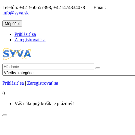
Telefón:
+421950557398, +421474334078
Email:
info@syva.sk
Môj účet
Prihlásiť sa
Zaregistrovať sa
Prihlásiť sa
|
Zaregistrovať sa
0
Váš nákupný košík je prázdný!