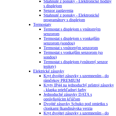
Stiahnuté z ponuky - Elektronické hodiny
s displejom
Senzor zaplavenia
Stiahnuté z ponuky - Elektronické
programátory s displejom
Termostaty
Termostat s displejom s vnútorným
senzorom
Termostat s displejom s vonkajším
senzorom (sondou)
Termostat s vnútorným senzorom
Termostat s vonkajším senzorom (so
sondou)
Termostat s displejom (vnútorný senzor
teploty)
Elektrické zásuvky
Kryt dvojitej zásuvky s uzemnením - do
rámčekov PREMIUM
Kryty IP44 na jednoduchý prístroj zásuvky
- klapka priehľadnej farby
Jednoduché zásuvky DATA s
oprávňujúcim kľúčom
Dvojité zásuvky Schuko pod omietku s
clonkami škandinávska verzia
Kryt dvojitej zásuvky s uzemnením - do