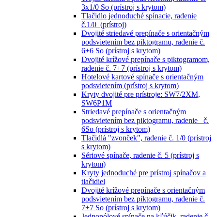
3x1/0 So (prístroj s krytom)
Tlačidlo jednoduché spínacie, radenie
č.1/0 (prístroj)
Dvojité striedavé prepínače s orientačným
podsvietením bez piktogramu, radenie č.
6+6 So (prístroj s krytom)
Dvojité krížové prepínače s piktogramom,
radenie č. 7+7 (prístroj s krytom)
Hotelové kartové spínače s orientačným
podsvietením (prístroj s krytom)
Kryty dvojité pre prístroje: SW7/2XM,
SW6P1M
Striedavé prepínače s orientačným
podsvietením bez piktogramu, radenie č.
6So (prístroj s krytom)
Tlačidlá "zvonček", radenie č. 1/0 (prístroj
s krytom)
Sériové spínače, radenie č. 5 (prístroj s
krytom)
Kryty jednoduché pre prístroj spínačov a
tlačidiel
Dvojité krížové prepínače s orientačným
podsvietením bez piktogramu, radenie č.
7+7 So (prístroj s krytom)
Jednopólové spínače na kľúčik, radenie č.