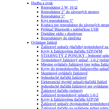
Hudba a zvuk
Reproduktor 2 W, 16 Ω
Reproduktor 2" do závesných stropov
Reproduktor 5”
Kryt reproduktora 5”
Krabica pre reproduktor do závesných strop
Prijímač Bluetooth s nabíjačkou USB
Digitálne rádio s displejom
Reproduktory do rámčeka
Ovládane žalúzií
Žalúziové spínače (tlačidlo) trojpolohové na
Kryty k žalúziovému tlačidlu SZP1WM
STIAHNUTÝ Z PONUKY - Jednotné spínač
Trojpolohový žalúziový spínač, 1-0-2 (prístr
Miestne ovládače žalúziové (pre jednu žalúz
Kryty do trojpolohového žalúziového sp
Skupinové ovládače žalúziové
Jednoduché tlačidlá žalúziové
Elektronické dvojité spínače/tlačidlá žalúzií
Jednoduché tlačidlá žalúziové pre ovládanie 
Žalúziové tlačidlo (prístroj)
Žalúziové trojpolohové spínače 1-0-2
Kryty k žalúziovému tlačidlu SZP1M
Žalúziové spínače dvojnásobné trojpolohové
Žalúziové tlačidlo na ovládanie jednej rolety 