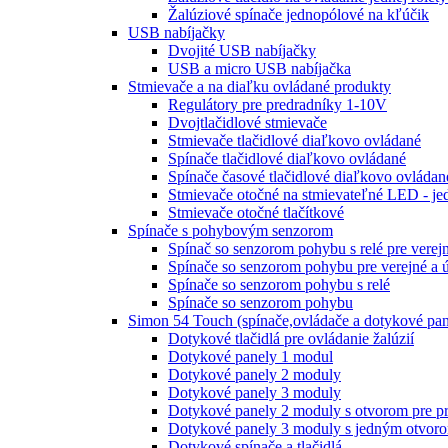
Žalúziové spínače jednopólové na kľúčik
USB nabíjačky
Dvojité USB nabíjačky
USB a micro USB nabíjačka
Stmievače a na diaľku ovládané produkty
Regulátory pre predradníky 1-10V
Dvojtlačidlové stmievače
Stmievače tlačidlové diaľkovo ovládané
Spínače tlačidlové diaľkovo ovládané
Spínače časové tlačidlové diaľkovo ovládan
Stmievače otočné na stmievateľné LED - je
Stmievače otočné tlačítkové
Spínače s pohybovým senzorom
Spínač so senzorom pohybu s relé pre verej
Spínače so senzorom pohybu pre verejné a 
Spínače so senzorom pohybu s relé
Spínače so senzorom pohybu
Simon 54 Touch (spínače,ovládače a dotykové pan
Dotykové tlačidlá pre ovládanie žalúzií
Dotykové panely 1 modul
Dotykové panely 2 moduly
Dotykové panely 3 moduly
Dotykové panely 2 moduly s otvorom pre pr
Dotykové panely 3 moduly s jedným otvoro
Dotykové spínače a tlačidlá