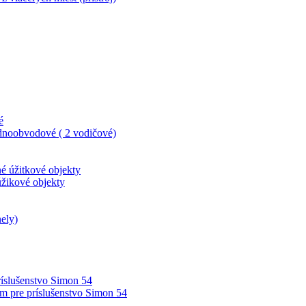
é
dnoobvodové ( 2 vodičové)
né úžitkové objekty
úžikové objekty
ely)
íslušenstvo Simon 54
m pre príslušenstvo Simon 54