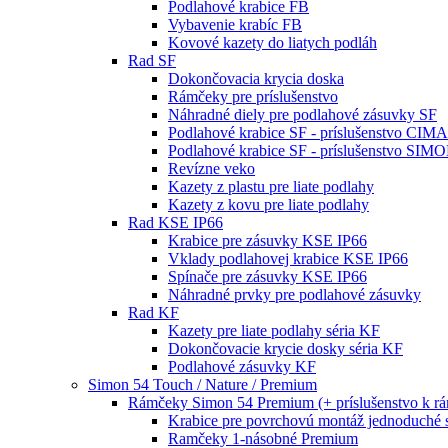
Podlahové krabice FB
Vybavenie krabíc FB
Kovové kazety do liatych podláh
Rad SF
Dokončovacia krycia doska
Rámčeky pre príslušenstvo
Náhradné diely pre podlahové zásuvky SF
Podlahové krabice SF - príslušenstvo CIM
Podlahové krabice SF - príslušenstvo SIM
Revízne veko
Kazety z plastu pre liate podlahy
Kazety z kovu pre liate podlahy
Rad KSE IP66
Krabice pre zásuvky KSE IP66
Vklady podlahovej krabice KSE IP66
Spínače pre zásuvky KSE IP66
Náhradné prvky pre podlahové zásuvky
Rad KF
Kazety pre liate podlahy séria KF
Dokončovacie krycie dosky séria KF
Podlahové zásuvky KF
Simon 54 Touch / Nature / Premium
Rámčeky Simon 54 Premium (+ príslušenstvo k 
Krabice pre povrchovú montáž jednoduché 
Ramčeky 1-násobné Premium