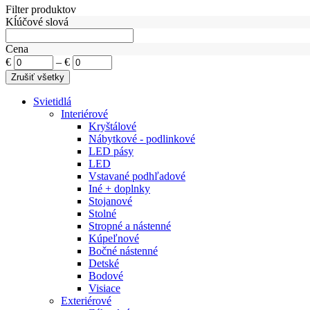
Filter produktov
Kĺúčové slová
Cena
€
–
€
Svietidlá
Interiérové
Kryštálové
Nábytkové - podlinkové
LED pásy
LED
Vstavané podhľadové
Iné + doplnky
Stojanové
Stolné
Stropné a nástenné
Kúpeľnové
Bočné nástenné
Detské
Bodové
Visiace
Exteriérové