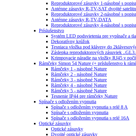
Reproduktorové zásuvky 1-násobné s popi
Anténne zásuvky R-TV-SAT dvojité satelit
Reproduktorové zásuvky 2-násobné s popi
Anténne zásuvky R-TV-DATA
Reproduktorové zásuvky 4-násobné s popi
Príslušenstvo
Systém LED podsvietenia pre vypínače a tla
Dekoratívny krúžok
Tesniaca vložka pod klávesy do 2klávesový
Záslepka reproduktorových zásuviek ..GL3.
Krimpovacie náradie na vložky RJ45 v poč
Rámčeky Simon 54 Nature (+ príslušenstvo k rá
Rámčeky 1 - násobné Nature
Rámčeky 2 - násobné Nature
Rámčeky 3 - násobné Nature
Rámčeky 4 - násobné Nature
Rámčeky 5 - násobné Nature
Tesnenie IP44 pre rámčeky Nature
Spínače s odložením vypnutia
Spínače s odložením vypnutia s relé 8 A
Spínače s odložením vypnutia
Spínače s odložením vypnutia s relé 16A
Optické zásuvky
Optické zásuvky
Dvojité optické zásuvky