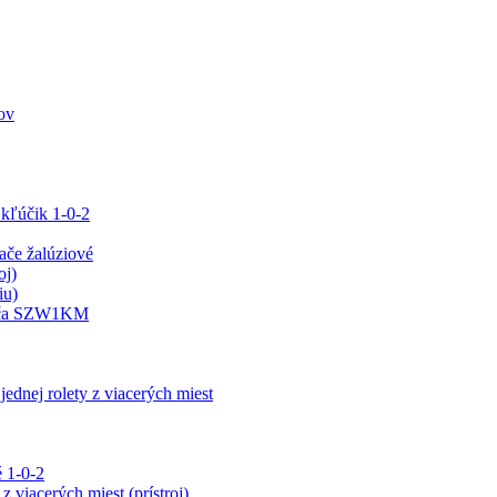
ov
 kľúčik 1-0-2
e žalúziové
oj)
iu)
ínača SZW1KM
jednej rolety z viacerých miest
 1-0-2
z viacerých miest (prístroj)