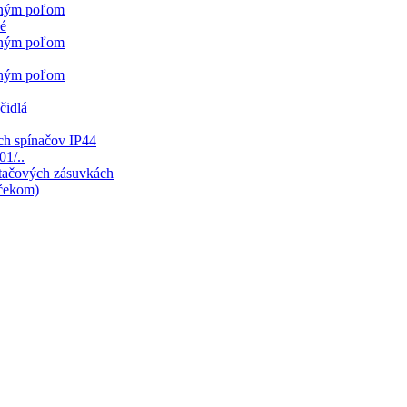
sným poľom
né
sným poľom
sným poľom
čidlá
ch spínačov IP44
01/..
ítačových zásuvkách
mčekom)