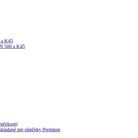
A a K45
ON 500 a K45
rámčekom)
skladané pre rámčeky Premium