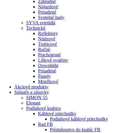
Záhradné
Nájazdové
Prisadené
Svetelné hady
SYVA svietidlá
Technické
Reflektory
Núdzové
Trubicové
Ručné
Prachotesné
Lištové systémy
Downlight
Prisadené
Panely
Mriežkové
Akciové produkty
Spínače a zásuvky
SIMON 55
Elegant
Podlahové krabice
Káblové priechodky
Podlahové káblové priechodky
Rad FB
Príslušenstvo do krabíc FB