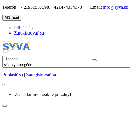
Telefón:
+421950557398, +421474334078
Email:
info@syva.sk
Môj účet
Prihlásiť sa
Zaregistrovať sa
Prihlásiť sa
|
Zaregistrovať sa
0
Váš nákupný košík je prázdný!