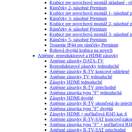
Krabice pre povrchovú montáž skladané - e
Rámčeky 2- násobné Premium
Krabice pre povrchovú montáž 1- násobné 
Rámčeky 3- násobné Premium
Krabice pre povrchovú montáž 2- násobné 
Rámčeky 4- násobné Premium
Krabice pre povrchovú montáž 3- násobné 
Rámčeky 5- násobné Premium
Tesnenie IP44 pre rámčeky Premium
Rohová dvojitá krabica na povrch
Anténne, reproduktorové a HDMI zásuvky
Anténne zásuvky DATA-TV
Reproduktorové zásuvky jednoduché
Anténne zásuvky R-TV koncové oddelené
Anténne zásuvky TV jednoduché
Zásuvky HDMI jednoduché
Anténne zásuvky R-TV priechodné
Anténna zásuvka typu "F" jednoduchá
Zásuvky HDMI dvojité
Anténne zásuvky R-TV ukončená do priech
Anténna zásuvka typu "F" dvojitá
Zásuvky HDMI + počítačová RJ45 kat. 6
Anténne zásuvky R-TV-SAT koncové/zako
Anténna zásuvka typu "F" + počítačová RJ4
Anténné zásuvky R-TV-SAT priechodné