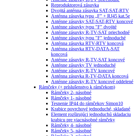
Reproduktorová zásuvka
Dvojitá anténna zásuvka SAT-SAT-RTV
Anténna zásuvka typu „F” + RJ45 kat.5e
Anténne zásuvky SAT-SAT-RTV koncové
Anténne zásuvky typu "F" dvojité
Anténne zásuvky R-TV-SAT priechodné
Anténne zásuvky typu "F" jednoduché
Anténna zásuvka RTV-RTV koncová
Anténna zásuvka RTV-DATA-SAT
koncová
Anténne zásuvky R-TV-SAT koncové
Anténne zásuvky TV jednoduché
Anténne zásuvky R-TV koncové
Anténna zásuvka R-TV-DATA koncová
Anténne zásuvky R-TV koncové oddelené
Rámčeky (+ príslušenstvo k rámčekom)
Rámčeky 2- násobné
Rámčeky 1- násobné
Tesnenie IP44 do rámčekov Simon10
Krabice povrchové jednoduché, skladané
Element rozširujúci jednoduchú skladaciu
krabicu pre viacnásobné rámčeky
Rámčeky 4- násobné
Rámčeky 5- násobné