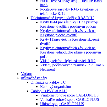
Počítačové zásuvky dvojité tienené RJ45
kat.6
Počítačové zásuvky RJ45 kategórie 5e +
telefonické RJ12
Teleinformačné kryty a vložky RJ45/RJ12
Kryty IP44 pre zásuvky IT na prístroji
Keystone, dvojitá s popisným poľom
Krytky teleinformačních zásuviek na
Keystone ploché dvojité
Kryty ITzásuviek na Keystone skosené,
dvojité
Krytky teleinformačních zásuviek na
Keystone jednoduché šikmé s popisným
poľom
Vklady telefonických zásuviek RJ12
Vklady počítačových zásuviek RJ45 kat.6.
Netienené
Variant
Inštalačné kanály
Organizátor káblov TC
Káblový organizátor
Cabloplus PVC ai ALU
Vnútorné rohové spoje CABLOPLUS
Vonkajšie rohové spoje CABLOPLUS
Uhlové spoje CABLOPLUS