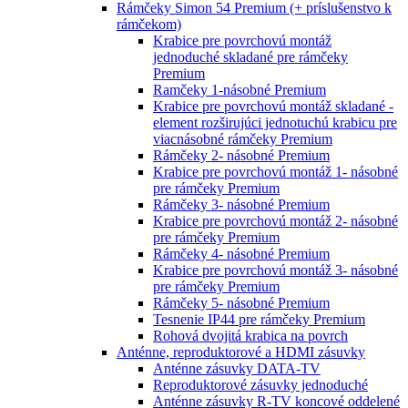
Rámčeky Simon 54 Premium (+ príslušenstvo k
rámčekom)
Krabice pre povrchovú montáž
jednoduché skladané pre rámčeky
Premium
Ramčeky 1-násobné Premium
Krabice pre povrchovú montáž skladané -
element rozširujúci jednotuchú krabicu pre
viacnásobné rámčeky Premium
Rámčeky 2- násobné Premium
Krabice pre povrchovú montáž 1- násobné
pre rámčeky Premium
Rámčeky 3- násobné Premium
Krabice pre povrchovú montáž 2- násobné
pre rámčeky Premium
Rámčeky 4- násobné Premium
Krabice pre povrchovú montáž 3- násobné
pre rámčeky Premium
Rámčeky 5- násobné Premium
Tesnenie IP44 pre rámčeky Premium
Rohová dvojitá krabica na povrch
Anténne, reproduktorové a HDMI zásuvky
Anténne zásuvky DATA-TV
Reproduktorové zásuvky jednoduché
Anténne zásuvky R-TV koncové oddelené