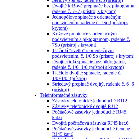
Sériový spínač, radenie č.5 (prístroj)
Dvojité krížové prepínače bez piktogramu,
radenie č. 7+7 (prístroj s krytom)
Jednopólové spínače s orientačným
podsvietením, radenie č. 1So (prístroj s
krytom)
Krížové prepínače s orientačným
podsvietením s piktogramom, radenie č.
7So (prístroj s krytom)
Tlačidlá "svetlo" s orientačným
podsvietením, č. 1/0 So (prístroj s krytom)
Dvojtlačidlá spínacie bez piktogramu,
radenie č. 1/0+1/0 (prístroj s krytom)
Tlačidlo dvojité spínacie, radenie č.
1/0+1/0 (prístroj)
Striedavý prepínač dvojitý, radenie č. 6+6
(prístroj)
Teleinformačné zásuvky
Zásuvky telefonické jednoduché RJ12
Zásuvky telefonické dvojité RJ12
Počítačové zásuvky jednoduché RJ45
kat.6
Dvojitá počítačová zásuvka RJ45 kat.6
Počítačové zásuvky jednoduché tienené
RJ45 kat.6