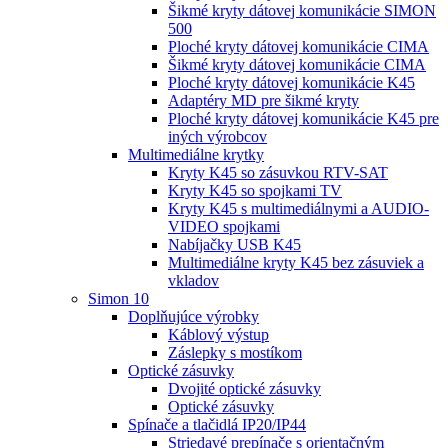
Šikmé kryty dátovej komunikácie SIMON
500
Ploché kryty dátovej komunikácie CIMA
Šikmé kryty dátovej komunikácie CIMA
Ploché kryty dátovej komunikácie K45
Adaptéry MD pre šikmé kryty
Ploché kryty dátovej komunikácie K45 pre
iných výrobcov
Multimediálne krytky
Kryty K45 so zásuvkou RTV-SAT
Kryty K45 so spojkami TV
Kryty K45 s multimediálnymi a AUDIO-
VIDEO spojkami
Nabíjačky USB K45
Multimediálne kryty K45 bez zásuviek a
vkladov
Simon 10
Doplňujúce výrobky
Káblový výstup
Záslepky s mostíkom
Optické zásuvky
Dvojité optické zásuvky
Optické zásuvky
Spínače a tlačidlá IP20/IP44
Striedavé prepínače s orientačným