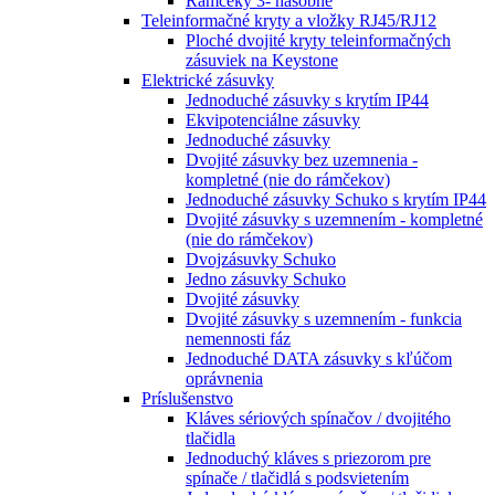
Rámčeky 3- násobné
Teleinformačné kryty a vložky RJ45/RJ12
Ploché dvojité kryty teleinformačných
zásuviek na Keystone
Elektrické zásuvky
Jednoduché zásuvky s krytím IP44
Ekvipotenciálne zásuvky
Jednoduché zásuvky
Dvojité zásuvky bez uzemnenia -
kompletné (nie do rámčekov)
Jednoduché zásuvky Schuko s krytím IP44
Dvojité zásuvky s uzemnením - kompletné
(nie do rámčekov)
Dvojzásuvky Schuko
Jedno zásuvky Schuko
Dvojité zásuvky
Dvojité zásuvky s uzemnením - funkcia
nemennosti fáz
Jednoduché DATA zásuvky s kľúčom
oprávnenia
Príslušenstvo
Kláves sériových spínačov / dvojitého
tlačidla
Jednoduchý kláves s priezorom pre
spínače / tlačidlá s podsvietením