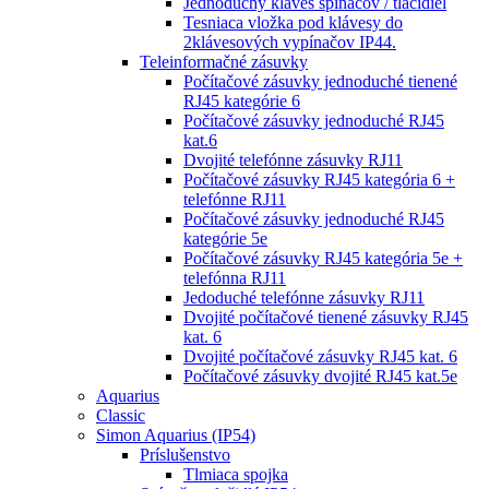
Jednoduchý kláves spínačov / tlačidiel
Tesniaca vložka pod klávesy do
2klávesových vypínačov IP44.
Teleinformačné zásuvky
Počítačové zásuvky jednoduché tienené
RJ45 kategórie 6
Počítačové zásuvky jednoduché RJ45
kat.6
Dvojité telefónne zásuvky RJ11
Počítačové zásuvky RJ45 kategória 6 +
telefónne RJ11
Počítačové zásuvky jednoduché RJ45
kategórie 5e
Počítačové zásuvky RJ45 kategória 5e +
telefónna RJ11
Jedoduché telefónne zásuvky RJ11
Dvojité počítačové tienené zásuvky RJ45
kat. 6
Dvojité počítačové zásuvky RJ45 kat. 6
Počítačové zásuvky dvojité RJ45 kat.5e
Aquarius
Classic
Simon Aquarius (IP54)
Príslušenstvo
Tlmiaca spojka