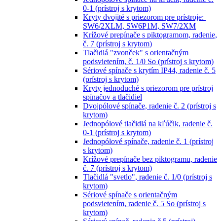
0-1 (prístroj s krytom)
Kryty dvojité s priezorom pre prístroje:
SW6/2XLM, SW6P1M, SW7/2XM
Krížové prepínače s piktogramom, radenie,
č. 7 (prístroj s krytom)
Tlačidlá "zvonček" s orientačným
podsvietením, č. 1/0 So (prístroj s krytom)
Sériové spínače s krytím IP44, radenie č. 5
(prístroj s krytom)
Kryty jednoduché s priezorom pre prístroj
spínačov a tlačidiel
Dvojpólové spínače, radenie č. 2 (prístroj s
krytom)
Jednopólové tlačidlá na kľúčik, radenie č.
0-1 (prístroj s krytom)
Jednopólové spínače, radenie č. 1 (prístroj
s krytom)
Krížové prepínače bez piktogramu, radenie
č. 7 (prístroj s krytom)
Tlačidlá "svetlo", radenie č. 1/0 (prístroj s
krytom)
Sériové spínače s orientačným
podsvietením, radenie č. 5 So (prístroj s
krytom)