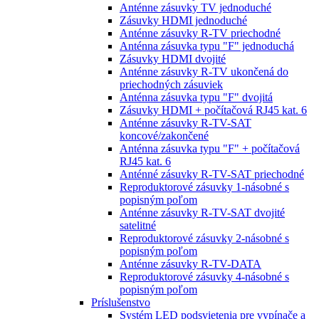
Anténne zásuvky TV jednoduché
Zásuvky HDMI jednoduché
Anténne zásuvky R-TV priechodné
Anténna zásuvka typu "F" jednoduchá
Zásuvky HDMI dvojité
Anténne zásuvky R-TV ukončená do
priechodných zásuviek
Anténna zásuvka typu "F" dvojitá
Zásuvky HDMI + počítačová RJ45 kat. 6
Anténne zásuvky R-TV-SAT
koncové/zakončené
Anténna zásuvka typu "F" + počítačová
RJ45 kat. 6
Anténné zásuvky R-TV-SAT priechodné
Reproduktorové zásuvky 1-násobné s
popisným poľom
Anténne zásuvky R-TV-SAT dvojité
satelitné
Reproduktorové zásuvky 2-násobné s
popisným poľom
Anténne zásuvky R-TV-DATA
Reproduktorové zásuvky 4-násobné s
popisným poľom
Príslušenstvo
Systém LED podsvietenia pre vypínače a