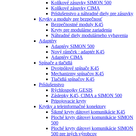
Kolíkové zásuvky SIMON 500
Kolíkové zásuvky CIMA
Príslušenstvo a náhradné diely pre zásuvky
Krytky a moduly pre bezpečnosť
Bezpečnostné moduly K45
Kryty pre modulárne zariadenia
Náhradné diely modulárneho vybavenia
Adaptéry
Adaptéry SIMON 500
Nový rámček : adaptér K45
Adaptéry CIMA
Spínače a tlačidlá
Dvojpólové spínače K45
Mechanizmy spínačov K45
Tlačidlá spínačov K45
Príslušenstvo
Rýchlospojky GESIS
Záslepky K45, CIMA a SIMON 500
Pripojovacie kryty
Krytky a teleinformačné konektory
Šikmé kryty dátovej komunikácie K45
Ploché kryty dátovej komunikácie SIMON
500
Ploché kryty dátovej komunikácie SIMON
500 pre iných výrobcov