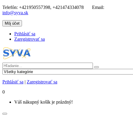
Telefón:
+421950557398, +421474334078
Email:
info@syva.sk
Môj účet
Prihlásiť sa
Zaregistrovať sa
Prihlásiť sa
|
Zaregistrovať sa
0
Váš nákupný košík je prázdný!