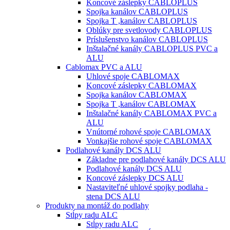
Koncové záslepky CABLOPLUS
Spojka kanálov CABLOPLUS
Spojka T ,kanálov CABLOPLUS
Oblúky pre svetlovody CABLOPLUS
Príslušenstvo kanálov CABLOPLUS
Inštalačné kanály CABLOPLUS PVC a
ALU
Cablomax PVC a ALU
Uhlové spoje CABLOMAX
Koncové záslepky CABLOMAX
Spojka kanálov CABLOMAX
Spojka T ,kanálov CABLOMAX
Inštalačné kanály CABLOMAX PVC a
ALU
Vnútorné rohové spoje CABLOMAX
Vonkajšie rohové spoje CABLOMAX
Podlahové kanály DCS ALU
Základne pre podlahové kanály DCS ALU
Podlahové kanály DCS ALU
Koncové záslepky DCS ALU
Nastaviteľné uhlové spojky podlaha -
stena DCS ALU
Produkty na montáž do podlahy
Stĺpy radu ALC
Stĺpy radu ALC