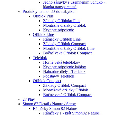
Jedno zásuvky s uzemnením Schuko -
klapka transparentná
Produkty na montáž do nábytku
Ofiblok Plus
Základy Ofibloku Plus
Montážne držiaky Ofiblok
Kryt pre pripojenie
Ofiblok Line
Rámečky Ofiblok Line
Základy Ofiblok Compact
Montážne držiaky Ofiblok Line
Bočné veka Ofiblok Compact
Teleblok
Horné veká teleblokov
Kryt pre pripojenie káblov
Náhradné diely - Teleblok
Podstawy Teleblok
Ofiblok Compact
Základy Ofiblok Compact
Montážové držiaky Ofiblok
Bočné veká Ofiblok Compact
27 Play
Simon 82 Detail / Nature / Sense
Rámčeky Simon 82 Nature
Rámčeky 1 - krát Simon82 Nature