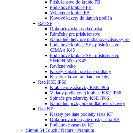
Príslušenstvo do krabíc FB
Podlahové krabice FB
Vybavenie krabíc FB
Kovové kazety do liatych podláh
Rad SF
Dokončovacia krycia doska
Rámčeky pre príslušenstvo
Náhradné diely pre podlahové zásuvky SF
Podlahové krabice SF - príslušenstvo
CIMA a K45
Podlahové krabice SF - príslušenstvo
SIMON 500 a K45
Revízne veko
Kazety z plastu pre liate podlahy
Kazety z kovu pre liate podlahy
Rad KSE IP66
Krabice pre zásuvky KSE IP66
Vklady podlahovej krabice KSE IP66
Spínače pre zásuvky KSE IP66
Náhradné prvky pre podlahové zásuvky
Rad KF
Kazety pre liate podlahy séria KF
Dokončovacie krycie dosky séria KF
Podlahové zásuvky KF
Simon 54 Touch / Nature / Premium