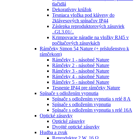
tlačidlá
Dekoratívny krúžok
Tesniaca vložka pod klávesy do
2klávesových spínačov IP44
Záslepka reproduktorových zásuviek
..GL3.01/..
Krimpovacie náradie na vložky RJ45 v
počítačových zásuvkách
Rámčeky Simon 54 Nature (+ príslušenstvo k
rámčekom)
Rámčeky 1 - násobné Nature
Rámčeky 2 - násobné Nature
Rámčeky 3 - násobné Nature
Rámčeky 4 - násobné Nature
Rámčeky 5 - násobné Nature
Tesnenie IP44 pre rámčeky Nature
Spínače s odložením vypnutia
Spínače s odložením vypnutia s relé 8 A
Spínače s odložením vypnutia
Spínače s odložením vypnutia s relé 16A
Optické zásuvky
Optické zásuvky
Dvojité optické zásuvky
Hudba a zvuk
Reproduktor 2 W, 16 Ω