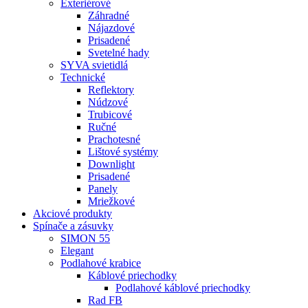
Exteriérové
Záhradné
Nájazdové
Prisadené
Svetelné hady
SYVA svietidlá
Technické
Reflektory
Núdzové
Trubicové
Ručné
Prachotesné
Lištové systémy
Downlight
Prisadené
Panely
Mriežkové
Akciové produkty
Spínače a zásuvky
SIMON 55
Elegant
Podlahové krabice
Káblové priechodky
Podlahové káblové priechodky
Rad FB