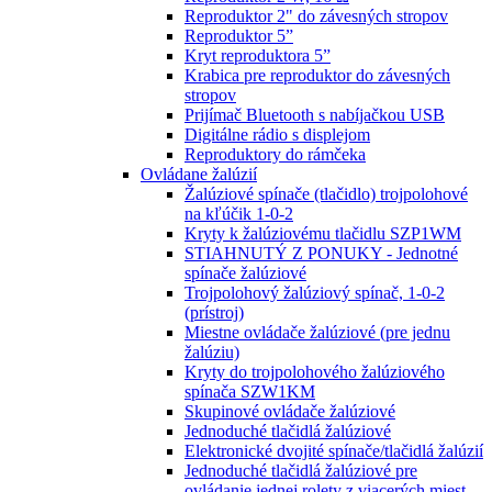
Reproduktor 2" do závesných stropov
Reproduktor 5”
Kryt reproduktora 5”
Krabica pre reproduktor do závesných
stropov
Prijímač Bluetooth s nabíjačkou USB
Digitálne rádio s displejom
Reproduktory do rámčeka
Ovládane žalúzií
Žalúziové spínače (tlačidlo) trojpolohové
na kľúčik 1-0-2
Kryty k žalúziovému tlačidlu SZP1WM
STIAHNUTÝ Z PONUKY - Jednotné
spínače žalúziové
Trojpolohový žalúziový spínač, 1-0-2
(prístroj)
Miestne ovládače žalúziové (pre jednu
žalúziu)
Kryty do trojpolohového žalúziového
spínača SZW1KM
Skupinové ovládače žalúziové
Jednoduché tlačidlá žalúziové
Elektronické dvojité spínače/tlačidlá žalúzií
Jednoduché tlačidlá žalúziové pre
ovládanie jednej rolety z viacerých miest