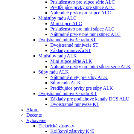
Príslušenstvo pre stĺpce série ALC
Predlžujúce prvky pre stĺpce ALC
Náhradné prvky pre stĺpce ALC
Ministĺpy radu ALC
Mini stĺpce ALC
Príslušenstvo pre mini stĺpce ALC
Náhradné prvky pre mini stĺpec ALC
Dvojstranné miniveže radu ST
Dvojstranné miniveže ST
Základy miniveža ST
Ministĺpy radu ALK
Mini stĺpce série ALK
Náhradné prvky pre mini stĺpec série ALK
Stĺpy radu ALK
Náhradné diely pre stĺpy ALK
Stĺpy radu ALK
Predlžujúce prvky pre stĺpy ALK
Dvojstranné miniveže radu KT
Základy pre podlahové kanály DCS ALU
Dvojstranné miniveže KT
Akord
Decente
Vybavenie
Elektrické zásuvky
Kolíkové zásuvky K45