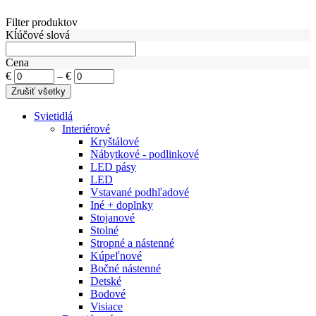
Filter produktov
Kĺúčové slová
Cena
€
–
€
Svietidlá
Interiérové
Kryštálové
Nábytkové - podlinkové
LED pásy
LED
Vstavané podhľadové
Iné + doplnky
Stojanové
Stolné
Stropné a nástenné
Kúpeľnové
Bočné nástenné
Detské
Bodové
Visiace