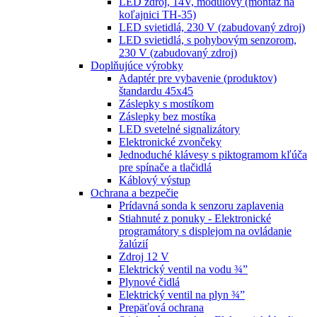
LED zdroj, 14V, modulový (montáž na
koľajnici TH-35)
LED svietidlá, 230 V (zabudovaný zdroj)
LED svietidlá, s pohybovým senzorom,
230 V (zabudovaný zdroj)
Doplňujúce výrobky
Adaptér pre vybavenie (produktov)
štandardu 45x45
Záslepky s mostíkom
Záslepky bez mostíka
LED svetelné signalizátory
Elektronické zvončeky
Jednoduché klávesy s piktogramom kľúča
pre spínače a tlačidlá
Káblový výstup
Ochrana a bezpečie
Prídavná sonda k senzoru zaplavenia
Stiahnuté z ponuky - Elektronické
programátory s displejom na ovládanie
žalúzií
Zdroj 12 V
Elektrický ventil na vodu ¾”
Plynové čidlá
Elektrický ventil na plyn ¾”
Prepäťová ochrana