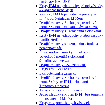
rámčekov NATURE
Kryty IP44 na jednoduchý prístroj zásuvky
- klapka vo farbe krytu
Zásuvky DATA jednoduché pre krytie
IP44 s oprávňujúcim kľúčom
Dvojité zásuvky Sucho pre povrchovú
montáž s clonkami škandinávska verzia
Dvojité zásuvky s uzemnením s clonkami
Kryty IP44 na jednoduchý prístroj zásuvky
- antibakteriálne
Dvojité zásuvky s uzemnením - funkcia
nemennosti fáz
Štvornásobné zásuvky Schuko pre
povrchovú montáž s clonkami
škandinávska verzia
Dvojité zásuvky bez uzemnenia
Kryty zásuvky DATA
Ekvipotenciálne zásuvky
Dvojité zásuvky Sucho pre povrchovú
montáž s krytím IP44 s clonkami
škandinávska verzia
Jedno zásuvky s uzemnením
Jedno zásuvky s krytím IP44 - bez tesnenia
- transparentná klapka
Kryty ekvipotenciálnych zásuviek