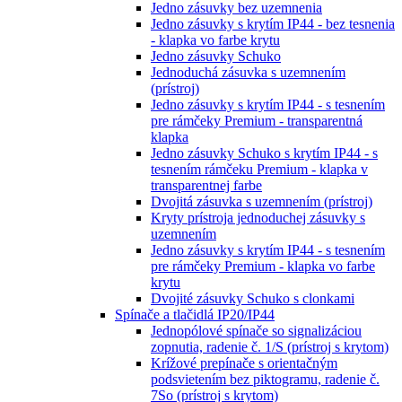
Jedno zásuvky bez uzemnenia
Jedno zásuvky s krytím IP44 - bez tesnenia
- klapka vo farbe krytu
Jedno zásuvky Schuko
Jednoduchá zásuvka s uzemnením
(prístroj)
Jedno zásuvky s krytím IP44 - s tesnením
pre rámčeky Premium - transparentná
klapka
Jedno zásuvky Schuko s krytím IP44 - s
tesnením rámčeku Premium - klapka v
transparentnej farbe
Dvojitá zásuvka s uzemnením (prístroj)
Kryty prístroja jednoduchej zásuvky s
uzemnením
Jedno zásuvky s krytím IP44 - s tesnením
pre rámčeky Premium - klapka vo farbe
krytu
Dvojité zásuvky Schuko s clonkami
Spínače a tlačidlá IP20/IP44
Jednopólové spínače so signalizáciou
zopnutia, radenie č. 1/S (prístroj s krytom)
Krížové prepínače s orientačným
podsvietením bez piktogramu, radenie č.
7So (prístroj s krytom)