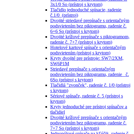
3x1/0 So (prístroj s krytom)
Tlačidlo jednoduché spínacie, radenie
č.1/0 (prístroj)
Dvojité striedavé prepínače s orientačným
podsvietením bez piktogramu, radenie č.
6+6 So (prístroj s krytom)
Dvojité krížové prepínače s piktogramom,
radenie č. 7+7 (prístroj s krytom)
Hotelové kartové spínače s orientačným
podsvietením (prístroj s krytom)
Kryty dvojité pre prístroje: SW7/2XM,
SW6P1M
Striedavé prepínače s orientačným
podsvietením bez piktogramu, radenie č.
6So (prístroj s krytom)
Tlačidlá "zvonček", radenie č. 1/0 (prístroj
s krytom)
Sériové spínače, radenie č. 5 (prístroj s
krytom)
Kryty jednoduché pre prístroj spínačov a
tlačidiel
Dvojité krížové prepínače s orientačným
podsvietením bez piktogramu, radenie č.
7+7 So (prístroj s krytom)
Jednopólové spínače na kľúčik, radenie č.