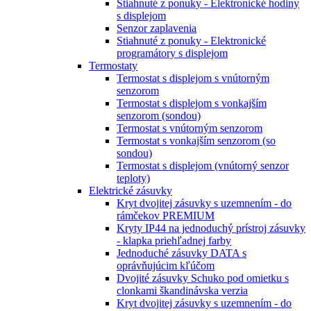
Stiahnuté z ponuky - Elektronické hodiny
s displejom
Senzor zaplavenia
Stiahnuté z ponuky - Elektronické
programátory s displejom
Termostaty
Termostat s displejom s vnútorným
senzorom
Termostat s displejom s vonkajším
senzorom (sondou)
Termostat s vnútorným senzorom
Termostat s vonkajším senzorom (so
sondou)
Termostat s displejom (vnútorný senzor
teploty)
Elektrické zásuvky
Kryt dvojitej zásuvky s uzemnením - do
rámčekov PREMIUM
Kryty IP44 na jednoduchý prístroj zásuvky
- klapka priehľadnej farby
Jednoduché zásuvky DATA s
oprávňujúcim kľúčom
Dvojité zásuvky Schuko pod omietku s
clonkami škandinávska verzia
Kryt dvojitej zásuvky s uzemnením - do