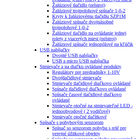
Žalúziové tlačidlo (prístroj)
Žalúziové trojpolohové spínače 1-0-2
Kryty k žalúziovému tlačidlu SZP1M
Žalúziové spínače dvojnásobné
trojpolohové 1-0-2
Žalúziové tlačidlo na ovládanie jednej
rolety z viacerých miest (prístroj)
Žalúziové spínače jednopólové na kľúčik
USB nabíjačky
Dvojité USB nabíjačky
USB a micro USB nabíjačka
Stmievače a na diaľku ovládané produkty
Regulátory pre predradníky 1-10V
Dvojtlačidlové stmievače
Stmievače tlačidlové diaľkovo ovládané
Spínače tlačidlové diaľkovo ovládané
Spínače časové tlačidlové diaľkovo
ovládané
Stmievače otočné na stmievateľné LED -
jednoobvodové ( 2 vodičové)
Stmievače otočné tlačítkové
Spínače s pohybovým senzorom
Spínač so senzorom pohybu s relé pre
verejné úžitkové objekty