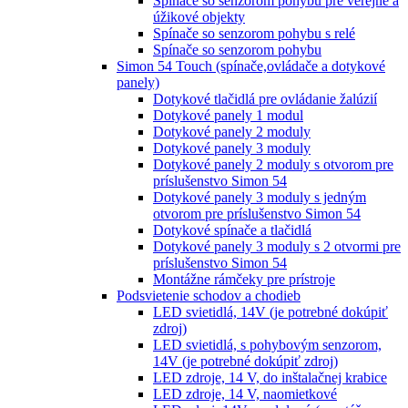
Spínače so senzorom pohybu pre verejné a
úžikové objekty
Spínače so senzorom pohybu s relé
Spínače so senzorom pohybu
Simon 54 Touch (spínače,ovládače a dotykové
panely)
Dotykové tlačidlá pre ovládanie žalúzií
Dotykové panely 1 modul
Dotykové panely 2 moduly
Dotykové panely 3 moduly
Dotykové panely 2 moduly s otvorom pre
príslušenstvo Simon 54
Dotykové panely 3 moduly s jedným
otvorom pre príslušenstvo Simon 54
Dotykové spínače a tlačidlá
Dotykové panely 3 moduly s 2 otvormi pre
príslušenstvo Simon 54
Montážne rámčeky pre prístroje
Podsvietenie schodov a chodieb
LED svietidlá, 14V (je potrebné dokúpiť
zdroj)
LED svietidlá, s pohybovým senzorom,
14V (je potrebné dokúpiť zdroj)
LED zdroje, 14 V, do inštalačnej krabice
LED zdroje, 14 V, naomietkové