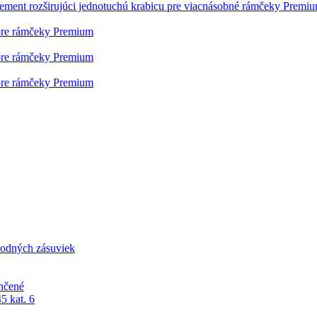
lement rozširujúci jednotuchú krabicu pre viacnásobné rámčeky Premi
pre rámčeky Premium
pre rámčeky Premium
pre rámčeky Premium
odných zásuviek
nčené
5 kat. 6