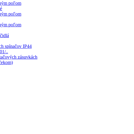
sným poľom
né
sným poľom
sným poľom
čidlá
ch spínačov IP44
01/..
ítačových zásuvkách
mčekom)