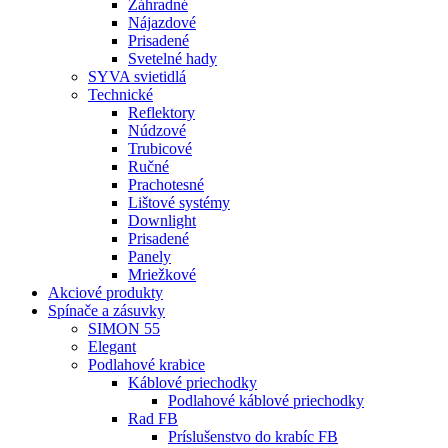
Záhradné
Nájazdové
Prisadené
Svetelné hady
SYVA svietidlá
Technické
Reflektory
Núdzové
Trubicové
Ručné
Prachotesné
Lištové systémy
Downlight
Prisadené
Panely
Mriežkové
Akciové produkty
Spínače a zásuvky
SIMON 55
Elegant
Podlahové krabice
Káblové priechodky
Podlahové káblové priechodky
Rad FB
Príslušenstvo do krabíc FB