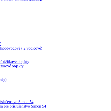
é
dnoobvodové ( 2 vodičové)
né úžitkové objekty
úžikové objekty
ely)
íslušenstvo Simon 54
m pre príslušenstvo Simon 54