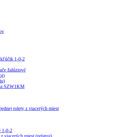
ov
 kľúčik 1-0-2
e žalúziové
oj)
iu)
ínača SZW1KM
jednej rolety z viacerých miest
 1-0-2
z viacerých miest (prístroj)