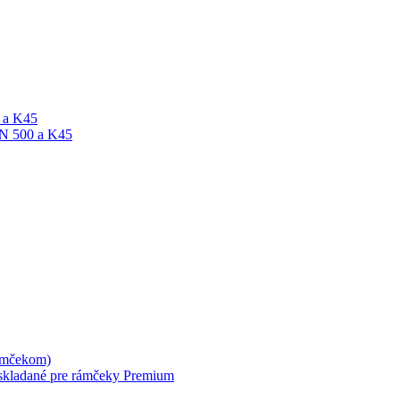
A a K45
ON 500 a K45
rámčekom)
skladané pre rámčeky Premium