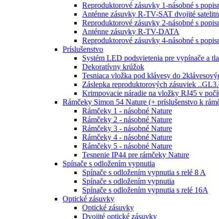
Reproduktorové zásuvky 1-násobné s popi
Anténne zásuvky R-TV-SAT dvojité satelit
Reproduktorové zásuvky 2-násobné s popi
Anténne zásuvky R-TV-DATA
Reproduktorové zásuvky 4-násobné s popi
Príslušenstvo
Systém LED podsvietenia pre vypínače a tla
Dekoratívny krúžok
Tesniaca vložka pod klávesy do 2klávesový
Záslepka reproduktorových zásuviek ..GL3.
Krimpovacie náradie na vložky RJ45 v poč
Rámčeky Simon 54 Nature (+ príslušenstvo k rá
Rámčeky 1 - násobné Nature
Rámčeky 2 - násobné Nature
Rámčeky 3 - násobné Nature
Rámčeky 4 - násobné Nature
Rámčeky 5 - násobné Nature
Tesnenie IP44 pre rámčeky Nature
Spínače s odložením vypnutia
Spínače s odložením vypnutia s relé 8 A
Spínače s odložením vypnutia
Spínače s odložením vypnutia s relé 16A
Optické zásuvky
Optické zásuvky
Dvojité optické zásuvky