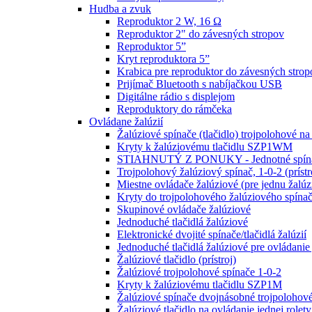
Hudba a zvuk
Reproduktor 2 W, 16 Ω
Reproduktor 2" do závesných stropov
Reproduktor 5”
Kryt reproduktora 5”
Krabica pre reproduktor do závesných strop
Prijímač Bluetooth s nabíjačkou USB
Digitálne rádio s displejom
Reproduktory do rámčeka
Ovládane žalúzií
Žalúziové spínače (tlačidlo) trojpolohové na
Kryty k žalúziovému tlačidlu SZP1WM
STIAHNUTÝ Z PONUKY - Jednotné spínač
Trojpolohový žalúziový spínač, 1-0-2 (prístr
Miestne ovládače žalúziové (pre jednu žalúz
Kryty do trojpolohového žalúziového sp
Skupinové ovládače žalúziové
Jednoduché tlačidlá žalúziové
Elektronické dvojité spínače/tlačidlá žalúzií
Jednoduché tlačidlá žalúziové pre ovládanie 
Žalúziové tlačidlo (prístroj)
Žalúziové trojpolohové spínače 1-0-2
Kryty k žalúziovému tlačidlu SZP1M
Žalúziové spínače dvojnásobné trojpolohové
Žalúziové tlačidlo na ovládanie jednej rolety 