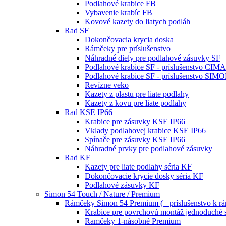
Podlahové krabice FB
Vybavenie krabíc FB
Kovové kazety do liatych podláh
Rad SF
Dokončovacia krycia doska
Rámčeky pre príslušenstvo
Náhradné diely pre podlahové zásuvky SF
Podlahové krabice SF - príslušenstvo CIM
Podlahové krabice SF - príslušenstvo SIM
Revízne veko
Kazety z plastu pre liate podlahy
Kazety z kovu pre liate podlahy
Rad KSE IP66
Krabice pre zásuvky KSE IP66
Vklady podlahovej krabice KSE IP66
Spínače pre zásuvky KSE IP66
Náhradné prvky pre podlahové zásuvky
Rad KF
Kazety pre liate podlahy séria KF
Dokončovacie krycie dosky séria KF
Podlahové zásuvky KF
Simon 54 Touch / Nature / Premium
Rámčeky Simon 54 Premium (+ príslušenstvo k 
Krabice pre povrchovú montáž jednoduché 
Ramčeky 1-násobné Premium