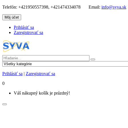
Telefón:
+421950557398, +421474334078
Email:
info@syva.sk
Môj účet
Prihlásiť sa
Zaregistrovať sa
Prihlásiť sa
|
Zaregistrovať sa
0
Váš nákupný košík je prázdný!