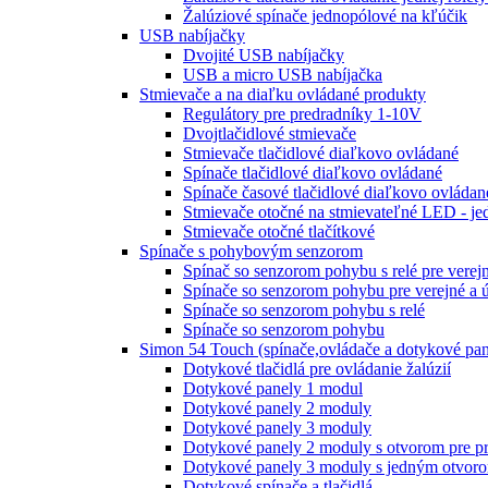
Žalúziové spínače jednopólové na kľúčik
USB nabíjačky
Dvojité USB nabíjačky
USB a micro USB nabíjačka
Stmievače a na diaľku ovládané produkty
Regulátory pre predradníky 1-10V
Dvojtlačidlové stmievače
Stmievače tlačidlové diaľkovo ovládané
Spínače tlačidlové diaľkovo ovládané
Spínače časové tlačidlové diaľkovo ovládan
Stmievače otočné na stmievateľné LED - je
Stmievače otočné tlačítkové
Spínače s pohybovým senzorom
Spínač so senzorom pohybu s relé pre verej
Spínače so senzorom pohybu pre verejné a 
Spínače so senzorom pohybu s relé
Spínače so senzorom pohybu
Simon 54 Touch (spínače,ovládače a dotykové pan
Dotykové tlačidlá pre ovládanie žalúzií
Dotykové panely 1 modul
Dotykové panely 2 moduly
Dotykové panely 3 moduly
Dotykové panely 2 moduly s otvorom pre pr
Dotykové panely 3 moduly s jedným otvoro
Dotykové spínače a tlačidlá