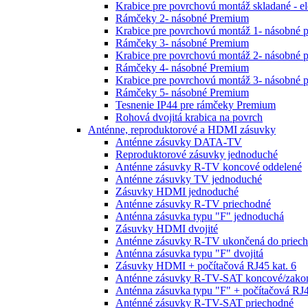
Krabice pre povrchovú montáž skladané - e
Rámčeky 2- násobné Premium
Krabice pre povrchovú montáž 1- násobné 
Rámčeky 3- násobné Premium
Krabice pre povrchovú montáž 2- násobné 
Rámčeky 4- násobné Premium
Krabice pre povrchovú montáž 3- násobné 
Rámčeky 5- násobné Premium
Tesnenie IP44 pre rámčeky Premium
Rohová dvojitá krabica na povrch
Anténne, reproduktorové a HDMI zásuvky
Anténne zásuvky DATA-TV
Reproduktorové zásuvky jednoduché
Anténne zásuvky R-TV koncové oddelené
Anténne zásuvky TV jednoduché
Zásuvky HDMI jednoduché
Anténne zásuvky R-TV priechodné
Anténna zásuvka typu "F" jednoduchá
Zásuvky HDMI dvojité
Anténne zásuvky R-TV ukončená do priech
Anténna zásuvka typu "F" dvojitá
Zásuvky HDMI + počítačová RJ45 kat. 6
Anténne zásuvky R-TV-SAT koncové/zako
Anténna zásuvka typu "F" + počítačová RJ4
Anténné zásuvky R-TV-SAT priechodné