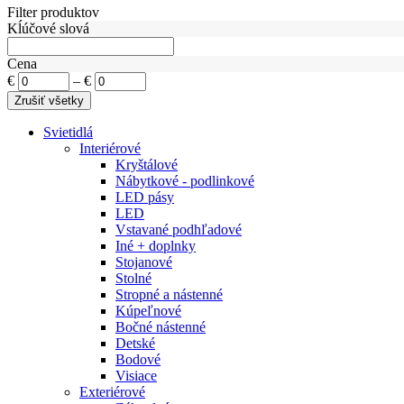
Filter produktov
Kĺúčové slová
Cena
€
–
€
Svietidlá
Interiérové
Kryštálové
Nábytkové - podlinkové
LED pásy
LED
Vstavané podhľadové
Iné + doplnky
Stojanové
Stolné
Stropné a nástenné
Kúpeľnové
Bočné nástenné
Detské
Bodové
Visiace
Exteriérové