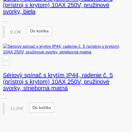
(prístroj s krytom) 10AX 250V, pružinové
svorky, biela
.....
Do košíka
9,13€
Sériový spínač s krytím IP44, radenie č. 5
(prístroj s krytom) 10AX 250V, pružinové
svorky, strieborná matná
.....
Do košíka
11,83€