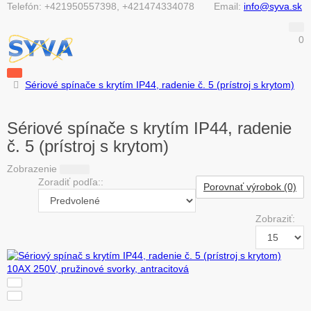
Telefón:
+421950557398, +421474334078
Email:
info@syva.sk
0
Sériové spínače s krytím IP44, radenie č. 5 (prístroj s krytom)
Sériové spínače s krytím IP44, radenie
č. 5 (prístroj s krytom)
Zobrazenie
Zoradiť podľa::
Porovnať výrobok (0)
Zobraziť: