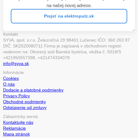
na našej novej adrese.
Prejsť na elektropulz.sk
Kontakt
SYVA, spol. s.r.o. Železničná 29 98401 Lučenec IČO: 360 263 87
DIČ: SK2020080711 Firma je zapísaná v obchodnom registri
vedenom na: Okresný súd Banská bystrica, vložka č. 5018/S
+421950557398, +421474334078
info@syva.sk
Informácie
Cookies
O nás
Dodacie a platobné podmienky
Privacy Policy
Obchodné podmienky
Odstúpenie od zmluvy
Zákaznícky servis
Kontaktujte nás
Reklamácie
Mapa stránok