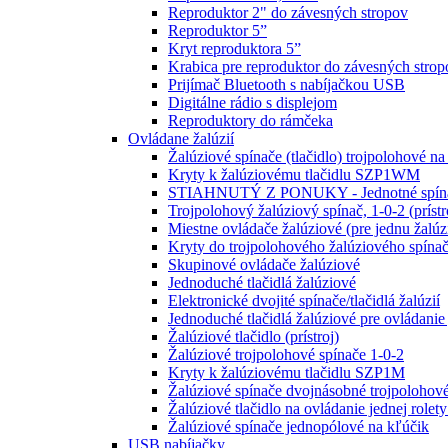
Reproduktor 2" do závesných stropov
Reproduktor 5”
Kryt reproduktora 5”
Krabica pre reproduktor do závesných strop
Prijímač Bluetooth s nabíjačkou USB
Digitálne rádio s displejom
Reproduktory do rámčeka
Ovládane žalúzií
Žalúziové spínače (tlačidlo) trojpolohové na
Kryty k žalúziovému tlačidlu SZP1WM
STIAHNUTÝ Z PONUKY - Jednotné spínač
Trojpolohový žalúziový spínač, 1-0-2 (prístr
Miestne ovládače žalúziové (pre jednu žalúz
Kryty do trojpolohového žalúziového sp
Skupinové ovládače žalúziové
Jednoduché tlačidlá žalúziové
Elektronické dvojité spínače/tlačidlá žalúzií
Jednoduché tlačidlá žalúziové pre ovládanie 
Žalúziové tlačidlo (prístroj)
Žalúziové trojpolohové spínače 1-0-2
Kryty k žalúziovému tlačidlu SZP1M
Žalúziové spínače dvojnásobné trojpolohové
Žalúziové tlačidlo na ovládanie jednej rolety 
Žalúziové spínače jednopólové na kľúčik
USB nabíjačky