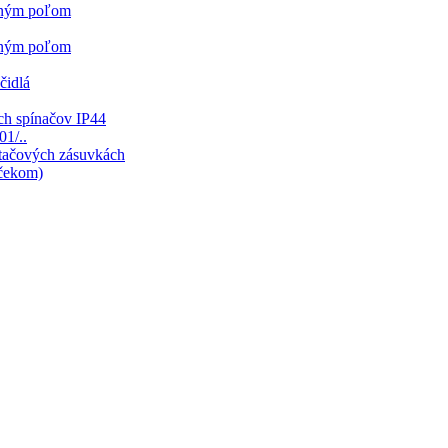
sným poľom
sným poľom
čidlá
ch spínačov IP44
01/..
ítačových zásuvkách
mčekom)