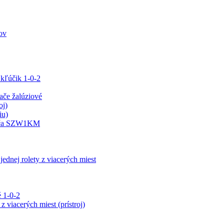
ov
 kľúčik 1-0-2
e žalúziové
oj)
iu)
ínača SZW1KM
jednej rolety z viacerých miest
 1-0-2
z viacerých miest (prístroj)