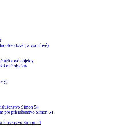
é
dnoobvodové ( 2 vodičové)
né úžitkové objekty
úžikové objekty
ely)
íslušenstvo Simon 54
m pre príslušenstvo Simon 54
príslušenstvo Simon 54