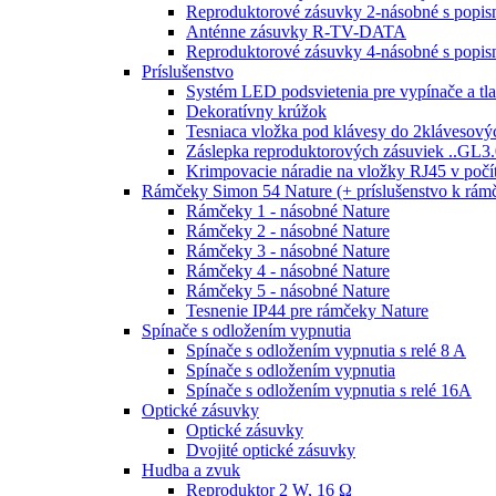
Reproduktorové zásuvky 2-násobné s popi
Anténne zásuvky R-TV-DATA
Reproduktorové zásuvky 4-násobné s popi
Príslušenstvo
Systém LED podsvietenia pre vypínače a tla
Dekoratívny krúžok
Tesniaca vložka pod klávesy do 2klávesový
Záslepka reproduktorových zásuviek ..GL3.
Krimpovacie náradie na vložky RJ45 v poč
Rámčeky Simon 54 Nature (+ príslušenstvo k rá
Rámčeky 1 - násobné Nature
Rámčeky 2 - násobné Nature
Rámčeky 3 - násobné Nature
Rámčeky 4 - násobné Nature
Rámčeky 5 - násobné Nature
Tesnenie IP44 pre rámčeky Nature
Spínače s odložením vypnutia
Spínače s odložením vypnutia s relé 8 A
Spínače s odložením vypnutia
Spínače s odložením vypnutia s relé 16A
Optické zásuvky
Optické zásuvky
Dvojité optické zásuvky
Hudba a zvuk
Reproduktor 2 W, 16 Ω