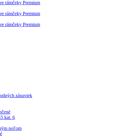
pre rámčeky Premium
pre rámčeky Premium
pre rámčeky Premium
odných zásuviek
nčené
5 kat. 6
sným poľom
né