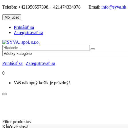
Telefón:
+421950557398, +421474334078
Email:
info@syva.sk
Môj účet
Prihlásiť sa
Zaregistrovať sa
Prihlásiť sa
|
Zaregistrovať sa
0
Váš nákupný košík je prázdný!
Filter produktov
Kĺúčové slová