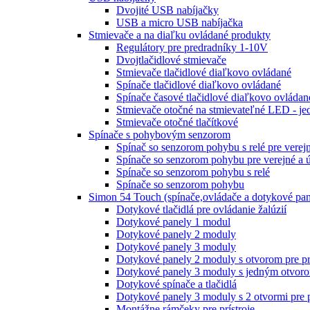
Dvojité USB nabíjačky
USB a micro USB nabíjačka
Stmievače a na diaľku ovládané produkty
Regulátory pre predradníky 1-10V
Dvojtlačidlové stmievače
Stmievače tlačidlové diaľkovo ovládané
Spínače tlačidlové diaľkovo ovládané
Spínače časové tlačidlové diaľkovo ovládan
Stmievače otočné na stmievateľné LED - je
Stmievače otočné tlačítkové
Spínače s pohybovým senzorom
Spínač so senzorom pohybu s relé pre verej
Spínače so senzorom pohybu pre verejné a 
Spínače so senzorom pohybu s relé
Spínače so senzorom pohybu
Simon 54 Touch (spínače,ovládače a dotykové pan
Dotykové tlačidlá pre ovládanie žalúzií
Dotykové panely 1 modul
Dotykové panely 2 moduly
Dotykové panely 3 moduly
Dotykové panely 2 moduly s otvorom pre pr
Dotykové panely 3 moduly s jedným otvoro
Dotykové spínače a tlačidlá
Dotykové panely 3 moduly s 2 otvormi pre 
Montážne rámčeky pre prístroje