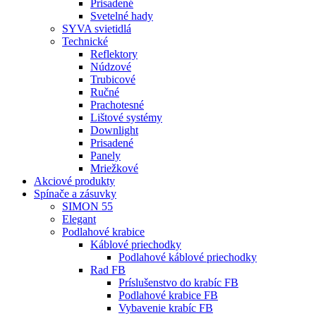
Prisadené
Svetelné hady
SYVA svietidlá
Technické
Reflektory
Núdzové
Trubicové
Ručné
Prachotesné
Lištové systémy
Downlight
Prisadené
Panely
Mriežkové
Akciové produkty
Spínače a zásuvky
SIMON 55
Elegant
Podlahové krabice
Káblové priechodky
Podlahové káblové priechodky
Rad FB
Príslušenstvo do krabíc FB
Podlahové krabice FB
Vybavenie krabíc FB