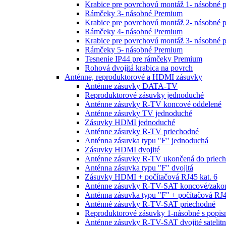
Krabice pre povrchovú montáž 1- násobné 
Rámčeky 3- násobné Premium
Krabice pre povrchovú montáž 2- násobné 
Rámčeky 4- násobné Premium
Krabice pre povrchovú montáž 3- násobné 
Rámčeky 5- násobné Premium
Tesnenie IP44 pre rámčeky Premium
Rohová dvojitá krabica na povrch
Anténne, reproduktorové a HDMI zásuvky
Anténne zásuvky DATA-TV
Reproduktorové zásuvky jednoduché
Anténne zásuvky R-TV koncové oddelené
Anténne zásuvky TV jednoduché
Zásuvky HDMI jednoduché
Anténne zásuvky R-TV priechodné
Anténna zásuvka typu "F" jednoduchá
Zásuvky HDMI dvojité
Anténne zásuvky R-TV ukončená do priech
Anténna zásuvka typu "F" dvojitá
Zásuvky HDMI + počítačová RJ45 kat. 6
Anténne zásuvky R-TV-SAT koncové/zako
Anténna zásuvka typu "F" + počítačová RJ4
Anténné zásuvky R-TV-SAT priechodné
Reproduktorové zásuvky 1-násobné s popi
Anténne zásuvky R-TV-SAT dvojité satelit