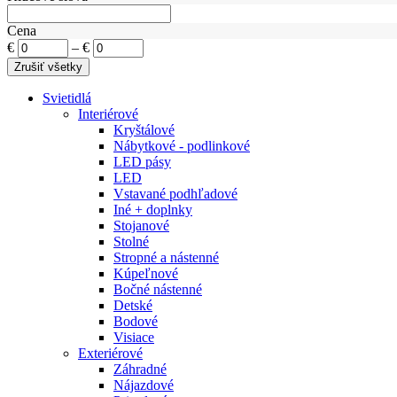
Cena
€
–
€
Svietidlá
Interiérové
Kryštálové
Nábytkové - podlinkové
LED pásy
LED
Vstavané podhľadové
Iné + doplnky
Stojanové
Stolné
Stropné a nástenné
Kúpeľnové
Bočné nástenné
Detské
Bodové
Visiace
Exteriérové
Záhradné
Nájazdové