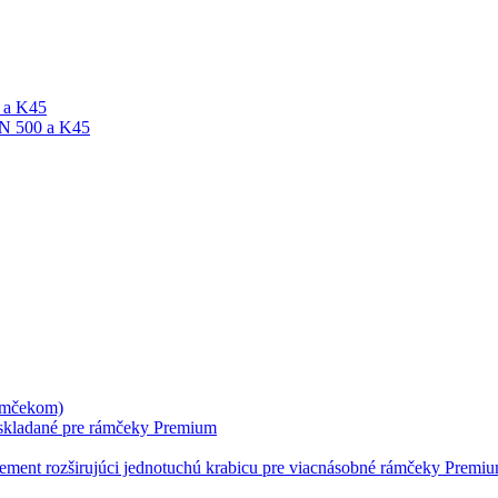
A a K45
ON 500 a K45
rámčekom)
skladané pre rámčeky Premium
lement rozširujúci jednotuchú krabicu pre viacnásobné rámčeky Premi