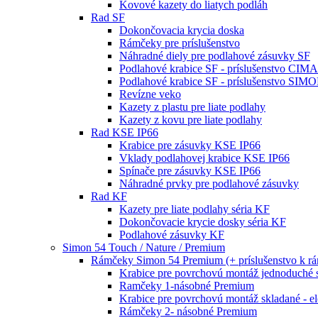
Kovové kazety do liatych podláh
Rad SF
Dokončovacia krycia doska
Rámčeky pre príslušenstvo
Náhradné diely pre podlahové zásuvky SF
Podlahové krabice SF - príslušenstvo CIM
Podlahové krabice SF - príslušenstvo SIM
Revízne veko
Kazety z plastu pre liate podlahy
Kazety z kovu pre liate podlahy
Rad KSE IP66
Krabice pre zásuvky KSE IP66
Vklady podlahovej krabice KSE IP66
Spínače pre zásuvky KSE IP66
Náhradné prvky pre podlahové zásuvky
Rad KF
Kazety pre liate podlahy séria KF
Dokončovacie krycie dosky séria KF
Podlahové zásuvky KF
Simon 54 Touch / Nature / Premium
Rámčeky Simon 54 Premium (+ príslušenstvo k 
Krabice pre povrchovú montáž jednoduché 
Ramčeky 1-násobné Premium
Krabice pre povrchovú montáž skladané - e
Rámčeky 2- násobné Premium