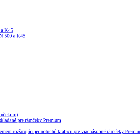
A a K45
ON 500 a K45
rámčekom)
skladané pre rámčeky Premium
lement rozširujúci jednotuchú krabicu pre viacnásobné rámčeky Premi