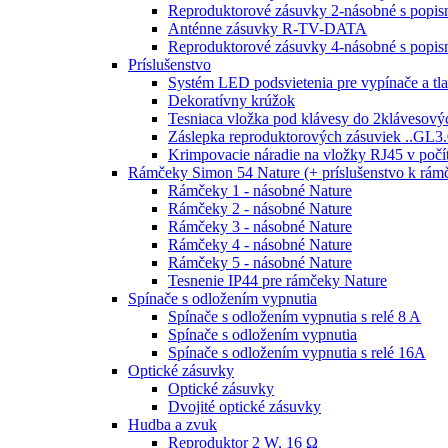
Reproduktorové zásuvky 2-násobné s popi
Anténne zásuvky R-TV-DATA
Reproduktorové zásuvky 4-násobné s popi
Príslušenstvo
Systém LED podsvietenia pre vypínače a tla
Dekoratívny krúžok
Tesniaca vložka pod klávesy do 2klávesový
Záslepka reproduktorových zásuviek ..GL3.
Krimpovacie náradie na vložky RJ45 v poč
Rámčeky Simon 54 Nature (+ príslušenstvo k rá
Rámčeky 1 - násobné Nature
Rámčeky 2 - násobné Nature
Rámčeky 3 - násobné Nature
Rámčeky 4 - násobné Nature
Rámčeky 5 - násobné Nature
Tesnenie IP44 pre rámčeky Nature
Spínače s odložením vypnutia
Spínače s odložením vypnutia s relé 8 A
Spínače s odložením vypnutia
Spínače s odložením vypnutia s relé 16A
Optické zásuvky
Optické zásuvky
Dvojité optické zásuvky
Hudba a zvuk
Reproduktor 2 W, 16 Ω