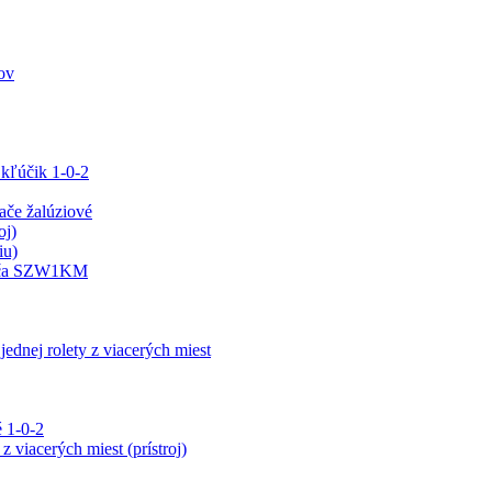
ov
 kľúčik 1-0-2
e žalúziové
oj)
iu)
ínača SZW1KM
jednej rolety z viacerých miest
 1-0-2
z viacerých miest (prístroj)