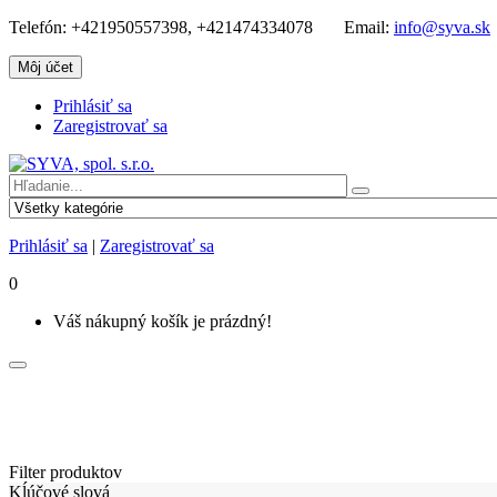
Telefón:
+421950557398, +421474334078
Email:
info@syva.sk
Môj účet
Prihlásiť sa
Zaregistrovať sa
Prihlásiť sa
|
Zaregistrovať sa
0
Váš nákupný košík je prázdný!
Filter produktov
Kĺúčové slová