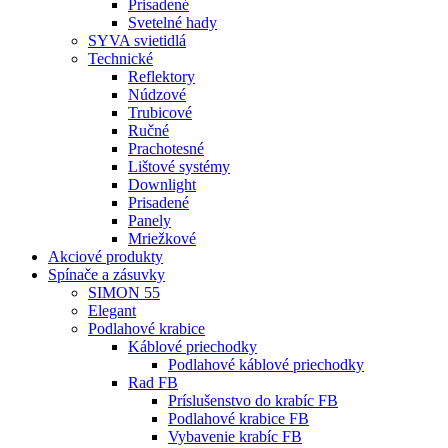
Prisadené
Svetelné hady
SYVA svietidlá
Technické
Reflektory
Núdzové
Trubicové
Ručné
Prachotesné
Lištové systémy
Downlight
Prisadené
Panely
Mriežkové
Akciové produkty
Spínače a zásuvky
SIMON 55
Elegant
Podlahové krabice
Káblové priechodky
Podlahové káblové priechodky
Rad FB
Príslušenstvo do krabíc FB
Podlahové krabice FB
Vybavenie krabíc FB