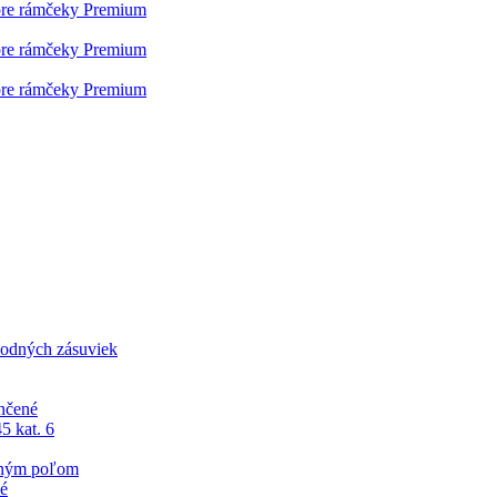
pre rámčeky Premium
pre rámčeky Premium
pre rámčeky Premium
odných zásuviek
nčené
5 kat. 6
sným poľom
né