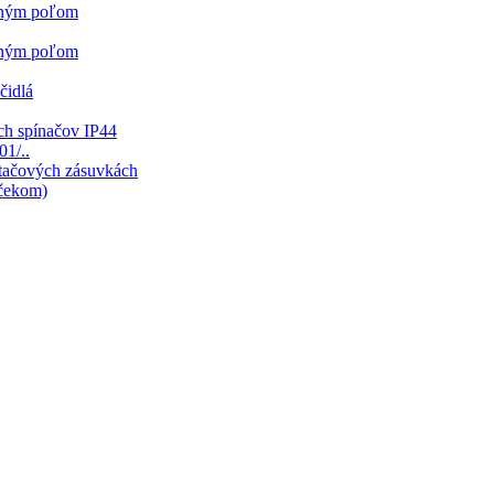
sným poľom
sným poľom
čidlá
ch spínačov IP44
01/..
ítačových zásuvkách
mčekom)