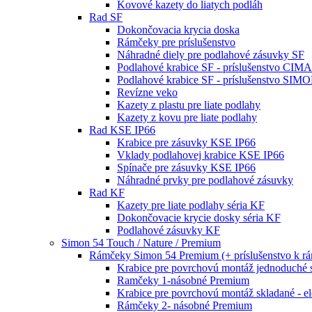
Kovové kazety do liatych podláh
Rad SF
Dokončovacia krycia doska
Rámčeky pre príslušenstvo
Náhradné diely pre podlahové zásuvky SF
Podlahové krabice SF - príslušenstvo CIM
Podlahové krabice SF - príslušenstvo SIM
Revízne veko
Kazety z plastu pre liate podlahy
Kazety z kovu pre liate podlahy
Rad KSE IP66
Krabice pre zásuvky KSE IP66
Vklady podlahovej krabice KSE IP66
Spínače pre zásuvky KSE IP66
Náhradné prvky pre podlahové zásuvky
Rad KF
Kazety pre liate podlahy séria KF
Dokončovacie krycie dosky séria KF
Podlahové zásuvky KF
Simon 54 Touch / Nature / Premium
Rámčeky Simon 54 Premium (+ príslušenstvo k 
Krabice pre povrchovú montáž jednoduché 
Ramčeky 1-násobné Premium
Krabice pre povrchovú montáž skladané - e
Rámčeky 2- násobné Premium