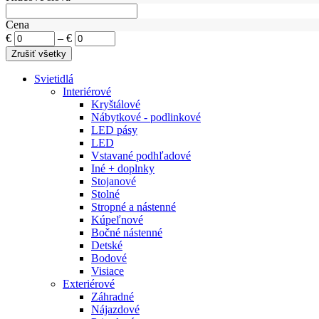
Cena
€
–
€
Svietidlá
Interiérové
Kryštálové
Nábytkové - podlinkové
LED pásy
LED
Vstavané podhľadové
Iné + doplnky
Stojanové
Stolné
Stropné a nástenné
Kúpeľnové
Bočné nástenné
Detské
Bodové
Visiace
Exteriérové
Záhradné
Nájazdové