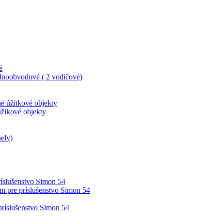
é
dnoobvodové ( 2 vodičové)
né úžitkové objekty
úžikové objekty
ely)
íslušenstvo Simon 54
m pre príslušenstvo Simon 54
príslušenstvo Simon 54