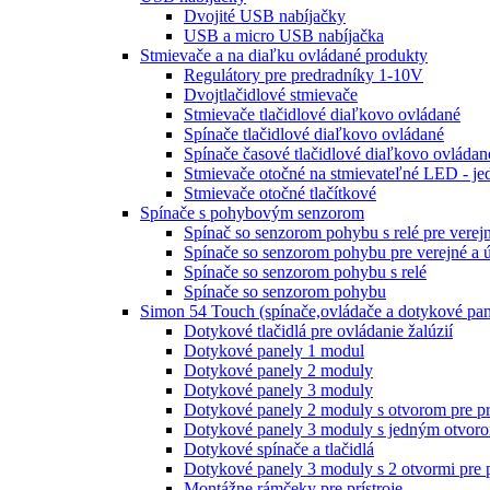
Dvojité USB nabíjačky
USB a micro USB nabíjačka
Stmievače a na diaľku ovládané produkty
Regulátory pre predradníky 1-10V
Dvojtlačidlové stmievače
Stmievače tlačidlové diaľkovo ovládané
Spínače tlačidlové diaľkovo ovládané
Spínače časové tlačidlové diaľkovo ovládan
Stmievače otočné na stmievateľné LED - je
Stmievače otočné tlačítkové
Spínače s pohybovým senzorom
Spínač so senzorom pohybu s relé pre verej
Spínače so senzorom pohybu pre verejné a 
Spínače so senzorom pohybu s relé
Spínače so senzorom pohybu
Simon 54 Touch (spínače,ovládače a dotykové pan
Dotykové tlačidlá pre ovládanie žalúzií
Dotykové panely 1 modul
Dotykové panely 2 moduly
Dotykové panely 3 moduly
Dotykové panely 2 moduly s otvorom pre pr
Dotykové panely 3 moduly s jedným otvoro
Dotykové spínače a tlačidlá
Dotykové panely 3 moduly s 2 otvormi pre 
Montážne rámčeky pre prístroje