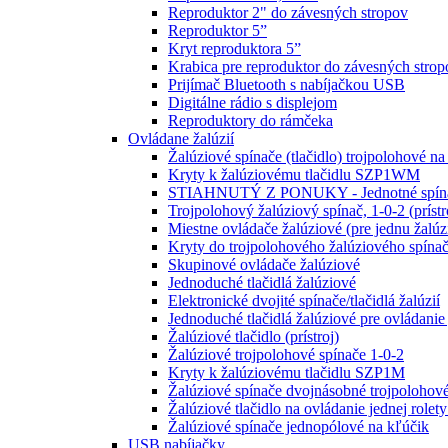
Reproduktor 2" do závesných stropov
Reproduktor 5”
Kryt reproduktora 5”
Krabica pre reproduktor do závesných strop
Prijímač Bluetooth s nabíjačkou USB
Digitálne rádio s displejom
Reproduktory do rámčeka
Ovládane žalúzií
Žalúziové spínače (tlačidlo) trojpolohové na
Kryty k žalúziovému tlačidlu SZP1WM
STIAHNUTÝ Z PONUKY - Jednotné spínač
Trojpolohový žalúziový spínač, 1-0-2 (prístr
Miestne ovládače žalúziové (pre jednu žalúz
Kryty do trojpolohového žalúziového sp
Skupinové ovládače žalúziové
Jednoduché tlačidlá žalúziové
Elektronické dvojité spínače/tlačidlá žalúzií
Jednoduché tlačidlá žalúziové pre ovládanie 
Žalúziové tlačidlo (prístroj)
Žalúziové trojpolohové spínače 1-0-2
Kryty k žalúziovému tlačidlu SZP1M
Žalúziové spínače dvojnásobné trojpolohové
Žalúziové tlačidlo na ovládanie jednej rolety 
Žalúziové spínače jednopólové na kľúčik
USB nabíjačky