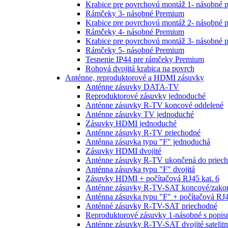
Krabice pre povrchovú montáž 1- násobné 
Rámčeky 3- násobné Premium
Krabice pre povrchovú montáž 2- násobné 
Rámčeky 4- násobné Premium
Krabice pre povrchovú montáž 3- násobné 
Rámčeky 5- násobné Premium
Tesnenie IP44 pre rámčeky Premium
Rohová dvojitá krabica na povrch
Anténne, reproduktorové a HDMI zásuvky
Anténne zásuvky DATA-TV
Reproduktorové zásuvky jednoduché
Anténne zásuvky R-TV koncové oddelené
Anténne zásuvky TV jednoduché
Zásuvky HDMI jednoduché
Anténne zásuvky R-TV priechodné
Anténna zásuvka typu "F" jednoduchá
Zásuvky HDMI dvojité
Anténne zásuvky R-TV ukončená do priech
Anténna zásuvka typu "F" dvojitá
Zásuvky HDMI + počítačová RJ45 kat. 6
Anténne zásuvky R-TV-SAT koncové/zako
Anténna zásuvka typu "F" + počítačová RJ4
Anténné zásuvky R-TV-SAT priechodné
Reproduktorové zásuvky 1-násobné s popi
Anténne zásuvky R-TV-SAT dvojité satelit