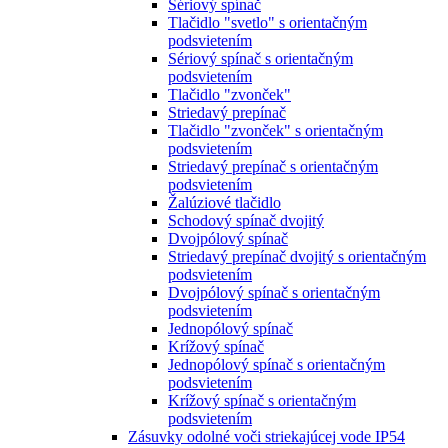
Sériový spínač
Tlačidlo "svetlo" s orientačným
podsvietením
Sériový spínač s orientačným
podsvietením
Tlačidlo "zvonček"
Striedavý prepínač
Tlačidlo "zvonček" s orientačným
podsvietením
Striedavý prepínač s orientačným
podsvietením
Žalúziové tlačidlo
Schodový spínač dvojitý
Dvojpólový spínač
Striedavý prepínač dvojitý s orientačným
podsvietením
Dvojpólový spínač s orientačným
podsvietením
Jednopólový spínač
Krížový spínač
Jednopólový spínač s orientačným
podsvietením
Krížový spínač s orientačným
podsvietením
Zásuvky odolné voči striekajúcej vode IP54