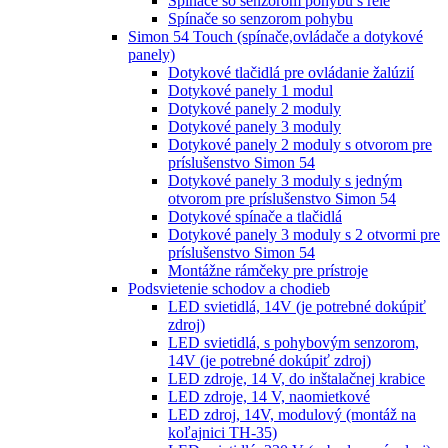
Spínače so senzorom pohybu s relé
Spínače so senzorom pohybu
Simon 54 Touch (spínače,ovládače a dotykové
panely)
Dotykové tlačidlá pre ovládanie žalúzií
Dotykové panely 1 modul
Dotykové panely 2 moduly
Dotykové panely 3 moduly
Dotykové panely 2 moduly s otvorom pre
príslušenstvo Simon 54
Dotykové panely 3 moduly s jedným
otvorom pre príslušenstvo Simon 54
Dotykové spínače a tlačidlá
Dotykové panely 3 moduly s 2 otvormi pre
príslušenstvo Simon 54
Montážne rámčeky pre prístroje
Podsvietenie schodov a chodieb
LED svietidlá, 14V (je potrebné dokúpiť
zdroj)
LED svietidlá, s pohybovým senzorom,
14V (je potrebné dokúpiť zdroj)
LED zdroje, 14 V, do inštalačnej krabice
LED zdroje, 14 V, naomietkové
LED zdroj, 14V, modulový (montáž na
koľajnici TH-35)