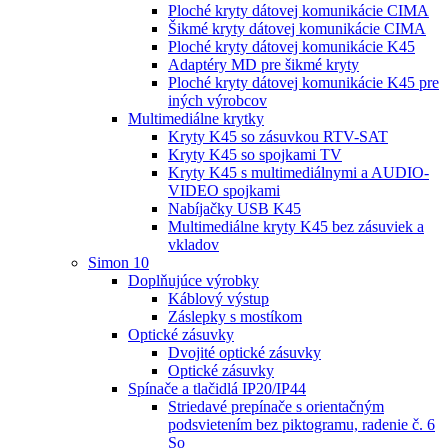
Ploché kryty dátovej komunikácie CIMA
Šikmé kryty dátovej komunikácie CIMA
Ploché kryty dátovej komunikácie K45
Adaptéry MD pre šikmé kryty
Ploché kryty dátovej komunikácie K45 pre
iných výrobcov
Multimediálne krytky
Kryty K45 so zásuvkou RTV-SAT
Kryty K45 so spojkami TV
Kryty K45 s multimediálnymi a AUDIO-
VIDEO spojkami
Nabíjačky USB K45
Multimediálne kryty K45 bez zásuviek a
vkladov
Simon 10
Doplňujúce výrobky
Káblový výstup
Záslepky s mostíkom
Optické zásuvky
Dvojité optické zásuvky
Optické zásuvky
Spínače a tlačidlá IP20/IP44
Striedavé prepínače s orientačným
podsvietením bez piktogramu, radenie č. 6
So