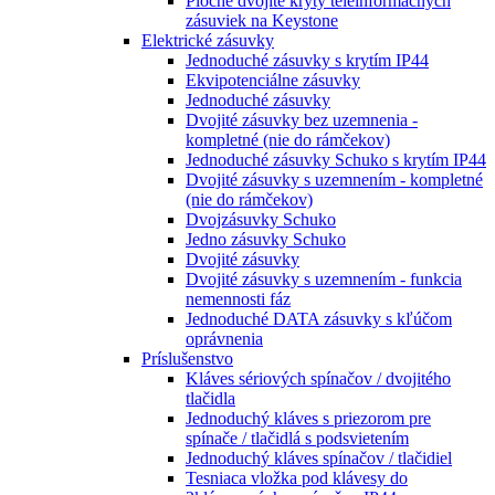
Ploché dvojité kryty teleinformačných
zásuviek na Keystone
Elektrické zásuvky
Jednoduché zásuvky s krytím IP44
Ekvipotenciálne zásuvky
Jednoduché zásuvky
Dvojité zásuvky bez uzemnenia -
kompletné (nie do rámčekov)
Jednoduché zásuvky Schuko s krytím IP44
Dvojité zásuvky s uzemnením - kompletné
(nie do rámčekov)
Dvojzásuvky Schuko
Jedno zásuvky Schuko
Dvojité zásuvky
Dvojité zásuvky s uzemnením - funkcia
nemennosti fáz
Jednoduché DATA zásuvky s kľúčom
oprávnenia
Príslušenstvo
Kláves sériových spínačov / dvojitého
tlačidla
Jednoduchý kláves s priezorom pre
spínače / tlačidlá s podsvietením
Jednoduchý kláves spínačov / tlačidiel
Tesniaca vložka pod klávesy do