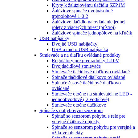
Kryty k žalúziovému tlačidlu SZP1M
Žalúziové spínače dvojnásobné
trojpolohové 1-0-2
Žalúziové tlačidlo na ovládanie jednej
rolety z viacerých miest (prístroj)
Žalúziové spínače jednopólové na kľúčik
USB nabíjačky
Dvojité USB nabíjačky
USB a micro USB nabíjačka
Stmievače a na diaľku ovládané produkty
Regulátory pre predradníky 1-10V
Dvojtlačidlové stmievače
Stmievače tlačidlové diaľkovo ovládané
Spínače tlačidlové diaľkovo ovládané
Spínače časové tlačidlové diaľkovo
ovládané
Stmievače otočné na stmievateľné LED -
jednoobvodové ( 2 vodičové)
Stmievače otočné tlačítkové
Spínače s pohybovým senzorom
Spínač so senzorom pohybu s relé pre
verejné úžitkové objekty
Spínače so senzorom pohybu pre verejné a
úžikové objekty