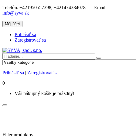
Telefón:
+421950557398, +421474334078
Email:
info@syva.sk
Môj účet
Prihlásiť sa
Zaregistrovať sa
Prihlásiť sa
|
Zaregistrovať sa
0
Váš nákupný košík je prázdný!
Filter produktov