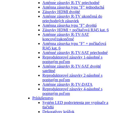
Anténne zásuvky R-TV priechodné
Anténna zásuvka typu "F" jednoduchá
Zásuvky HDMI dvojité
Anténne zásuvky R-TV ukončená do
priechodných zásuviek
Anténna zásuvka typu "F" dvojitá
Zásuvky HDMI + počítačová RJ45 kat. 6
Anténne zásuvky R-TV-SAT
koncové/zakončené
Anténna zásuvka typu "F" + počítačová
RJ45 kat. 6
Anténné zásuvky R-TV-SAT priechodné
Reproduktorové zásuvky 1-násobné s
popisným poľom
Anténne zásuvky R-TV-SAT dvojité
satelitné
Reproduktorové zásuvky 2-násobné s
popisným poľom
Anténne zásuvky R-TV-DATA
Reproduktorové zásuvky 4-násobné s
popisným poľom
Príslušenstvo
Systém LED podsvietenia pre vypínače a
tlačidlá
Dekoratívny krúžok