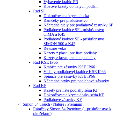
Vybavenie krabíc FB
Kovové kazety do liatych podláh
Rad SF
Dokončovacia krycia doska
Rámčeky pre príslušenstvo
Náhradné diely pre podlahové zásuvky SF
Podlahové krabice SF - príslušenstvo
CIMA a K45
Podlahové krabice SF - príslušenstvo
SIMON 500 a K45
Revízne veko
Kazety z plastu pre liate podlahy
Kazety z kovu pre liate podlahy
Rad KSE IP66
Krabice pre zásuvky KSE IP66
Vklady podlahovej krabice KSE IP66
Spínače pre zásuvky KSE IP66
Náhradné prvky pre podlahové zásuvky
Rad KF
Kazety pre liate podlahy séria KF
Dokončovacie krycie dosky séria KF
Podlahové zásuvky KF
Simon 54 Touch / Nature / Premium
Rámčeky Simon 54 Premium (+ príslušenstvo k
rámčekom)