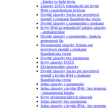
- klapka vo farbe krytu
Zásuvky DATA jednoduché pre krytie
IP44 s oprávňujúcim kľúčom
Dvojité zásuvky Sucho pre povrchovú
montáž s clonkami škandinávska verzia
Dvojité zásuvky s uzemnením s clonkami
Kryty IP44 na jednoduchý prístroj zásuvky
- antibakteriálne
Dvojité zásuvky s uzemnením - funkcia
nemennosti fáz
Štvornásobné zásuvky Schuko pre
povrchovú montáž s clonkami
škandinávska verzia
Dvojité zásuvky bez uzemnenia
Kryty zásuvky DATA
Ekvipotenciálne zásuvky
Dvojité zásuvky Sucho pre povrchovú
montáž s krytím IP44 s clonkami
škandinávska verzia
Jedno zásuvky s uzemnením
Jedno zásuvky s krytím IP44 - bez tesnenia
- transparentná klapka
Kryty ekvipotenciálnych zásuviek
Jedno zásuvky bez uzemnenia
Jedno zásuvky s krytím IP44 - bez tesnenia