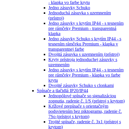
- klapka vo farbe krytu
Jedno zásuvky Schuko
Jednoduchá zásuvka s uzemnením
(prístroj)
Jedno zásuvky s krytím IP44 - s tesnením
pre rámčeky Premium - transparentná
klapka
Jedno zásuvky Schuko s krytím IP44 - s
tesnením rámčeku Premium - klapka v
transparentnej farbe
Dvojitá zásuvka s uzemnením (prístroj)
Kryty prístroja jednoduchej zásuvky s
uzemnením
Jedno zásuvky s krytím IP44 - s tesnením
pre rámčeky Premium - klapka vo farbe
krytu
Dvojité zásuvky Schuko s clonkami
Spínače a tlačidlá IP20/IP44
Jednopólové spínače so signalizáciou
zopnutia, radenie č. 1/S (prístroj s krytom)
Krížové prepínače s orientačným
podsvietením bez piktogramu, radenie č.
7So (prístroj s krytom)
Trojité spínače, radenie č. 3x1 (prístroj s
krytom)