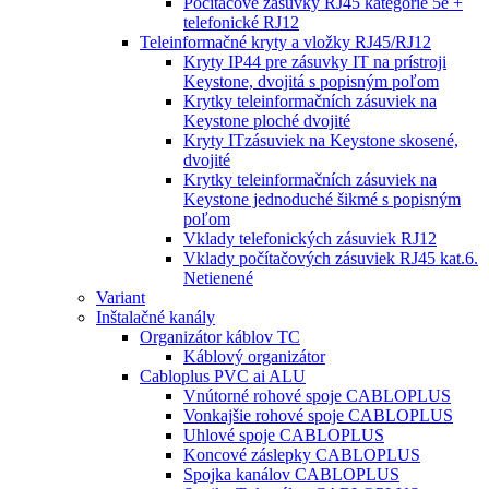
Počítačové zásuvky RJ45 kategórie 5e +
telefonické RJ12
Teleinformačné kryty a vložky RJ45/RJ12
Kryty IP44 pre zásuvky IT na prístroji
Keystone, dvojitá s popisným poľom
Krytky teleinformačních zásuviek na
Keystone ploché dvojité
Kryty ITzásuviek na Keystone skosené,
dvojité
Krytky teleinformačních zásuviek na
Keystone jednoduché šikmé s popisným
poľom
Vklady telefonických zásuviek RJ12
Vklady počítačových zásuviek RJ45 kat.6.
Netienené
Variant
Inštalačné kanály
Organizátor káblov TC
Káblový organizátor
Cabloplus PVC ai ALU
Vnútorné rohové spoje CABLOPLUS
Vonkajšie rohové spoje CABLOPLUS
Uhlové spoje CABLOPLUS
Koncové záslepky CABLOPLUS
Spojka kanálov CABLOPLUS