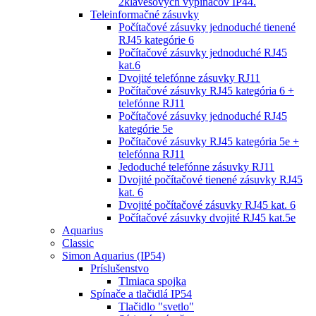
2klávesových vypínačov IP44.
Teleinformačné zásuvky
Počítačové zásuvky jednoduché tienené
RJ45 kategórie 6
Počítačové zásuvky jednoduché RJ45
kat.6
Dvojité telefónne zásuvky RJ11
Počítačové zásuvky RJ45 kategória 6 +
telefónne RJ11
Počítačové zásuvky jednoduché RJ45
kategórie 5e
Počítačové zásuvky RJ45 kategória 5e +
telefónna RJ11
Jedoduché telefónne zásuvky RJ11
Dvojité počítačové tienené zásuvky RJ45
kat. 6
Dvojité počítačové zásuvky RJ45 kat. 6
Počítačové zásuvky dvojité RJ45 kat.5e
Aquarius
Classic
Simon Aquarius (IP54)
Príslušenstvo
Tlmiaca spojka
Spínače a tlačidlá IP54
Tlačidlo "svetlo"