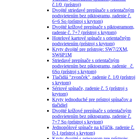
č.1/0 (prístroj)
Dvojité striedavé prepínače s orientačným
podsvietením bez piktogramu, radenie č.
6+6 So (prístroj s krytom)
Dvojité krížové prepínače s piktogramom,
radenie č. 7+7 (prístroj s krytom)
Hotelové kartové spínače s orientačným
podsvietením (prístroj s krytom)
Kryty dvojité pre prístroje: SW7/2XM,
SW6P1M
Striedavé prepínače s orientačným
podsvietením bez piktogramu, radenie č.
6So (prístroj s krytom)
Tlačidlá "zvonček", radenie č. 1/0 (prístroj
s krytom)
Sériové spínače, radenie č. 5 (prístroj s
krytom)
Kryty jednoduché pre prístroj spínačov a
tlačidiel
Dvojité krížové prepínače s orientačným
podsvietením bez piktogramu, radenie č.
7+7 So (prístroj s krytom)
Jednopólové spínače na kľúčik, radenie č.
0-1 (prístroj s krytom)
Kryty dvojité s priezorom pre prístroje: