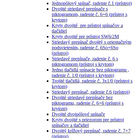
Jednopólový spínač, radenie č.1 (prístroj)
Dvojité striedavé prepínače s
piktogramom, radenie č. 6+6 (prístroj s
krytom)
Kryty dvojité pre prístroj spínačov a
tlačidiel
Kryty dvojité pre prístroj SW6/2M
Striedavý prepínač dvojitý s orientačným
podsvietením, radenie č. 6So+6So
(prístroj)
Striedavé prepínače, radenie č. 6 s
piktogramom (prístroj s krytom)
Jedno tlačidlá spínacie bez piktogramu ,
radenie č. 1/0 (prístroj s krytom)
Trojité tlačidlá, radenie č. 3x1/0 (prístroj s
krytom)
Striedavý prepínač, radenie č.6 (prístroj)
Dvojité striedavé prepínače bez
piktogramu, radenie č. 6+6 (prístroj s
krytom)
Dvojité dvojpólové spínače
Kryty dvojité s priezorom pre prístroj
spínačov a tlačidiel
Dvojitý krížový prepínač, radenie č. 7+7
(prístroj)