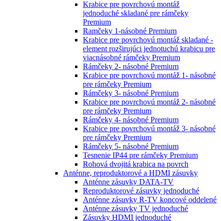
Krabice pre povrchovú montáž
jednoduché skladané pre rámčeky
Premium
Ramčeky 1-násobné Premium
Krabice pre povrchovú montáž skladané -
element rozširujúci jednotuchú krabicu pre
viacnásobné rámčeky Premium
Rámčeky 2- násobné Premium
Krabice pre povrchovú montáž 1- násobné
pre rámčeky Premium
Rámčeky 3- násobné Premium
Krabice pre povrchovú montáž 2- násobné
pre rámčeky Premium
Rámčeky 4- násobné Premium
Krabice pre povrchovú montáž 3- násobné
pre rámčeky Premium
Rámčeky 5- násobné Premium
Tesnenie IP44 pre rámčeky Premium
Rohová dvojitá krabica na povrch
Anténne, reproduktorové a HDMI zásuvky
Anténne zásuvky DATA-TV
Reproduktorové zásuvky jednoduché
Anténne zásuvky R-TV koncové oddelené
Anténne zásuvky TV jednoduché
Zásuvky HDMI jednoduché