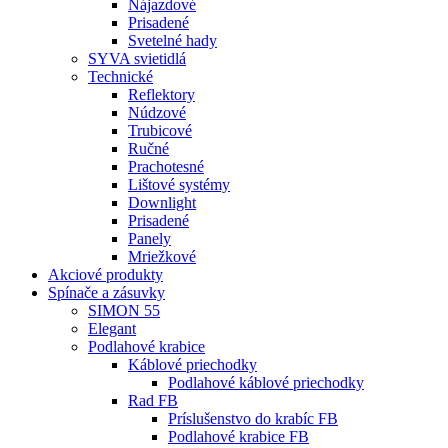
Nájazdové
Prisadené
Svetelné hady
SYVA svietidlá
Technické
Reflektory
Núdzové
Trubicové
Ručné
Prachotesné
Lištové systémy
Downlight
Prisadené
Panely
Mriežkové
Akciové produkty
Spínače a zásuvky
SIMON 55
Elegant
Podlahové krabice
Káblové priechodky
Podlahové káblové priechodky
Rad FB
Príslušenstvo do krabíc FB
Podlahové krabice FB