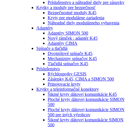
Príslušenstvo a náhradné diely pre zásuvky
Krytky a moduly pre bezpečnosť
Bezpečnostné moduly K45
Kryty pre modulárne zariadenia
Náhradné diely modulárneho vybavenia
Adaptéry
Adaptéry SIMON 500
Nový rámček : adaptér K45
Adaptéry CIMA
Spínače a tlačidlá
Dvojpólové spínače K45
Mechanizmy spínačov K45
Tlačidlá spínačov K45
Príslušenstvo
Rýchlospojky GESIS
Záslepky K45, CIMA a SIMON 500
Pripojovacie kryty
Krytky a teleinformačné konektory
Šikmé kryty dátovej komunikácie K45
Ploché kryty dátovej komunikácie SIMON
500
Ploché kryty dátovej komunikácie SIMON
500 pre iných výrobcov
Šikmé kryty dátovej komunikácie SIMON
500