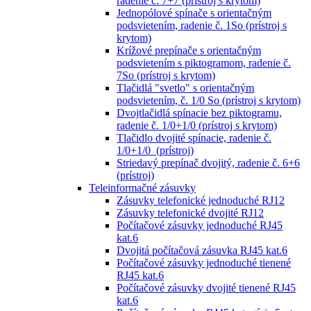
radenie č. 7+7 (prístroj s krytom)
Jednopólové spínače s orientačným
podsvietením, radenie č. 1So (prístroj s
krytom)
Krížové prepínače s orientačným
podsvietením s piktogramom, radenie č.
7So (prístroj s krytom)
Tlačidlá "svetlo" s orientačným
podsvietením, č. 1/0 So (prístroj s krytom)
Dvojtlačidlá spínacie bez piktogramu,
radenie č. 1/0+1/0 (prístroj s krytom)
Tlačidlo dvojité spínacie, radenie č.
1/0+1/0 (prístroj)
Striedavý prepínač dvojitý, radenie č. 6+6
(prístroj)
Teleinformačné zásuvky
Zásuvky telefonické jednoduché RJ12
Zásuvky telefonické dvojité RJ12
Počítačové zásuvky jednoduché RJ45
kat.6
Dvojitá počítačová zásuvka RJ45 kat.6
Počítačové zásuvky jednoduché tienené
RJ45 kat.6
Počítačové zásuvky dvojité tienené RJ45
kat.6