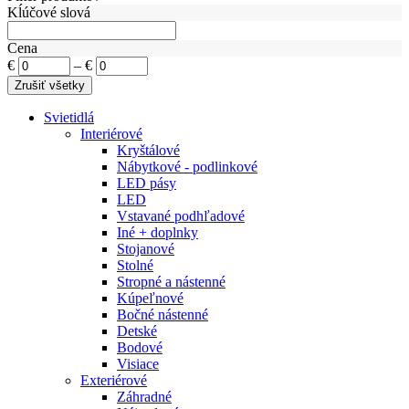
Kĺúčové slová
Cena
€
–
€
Svietidlá
Interiérové
Kryštálové
Nábytkové - podlinkové
LED pásy
LED
Vstavané podhľadové
Iné + doplnky
Stojanové
Stolné
Stropné a nástenné
Kúpeľnové
Bočné nástenné
Detské
Bodové
Visiace
Exteriérové
Záhradné