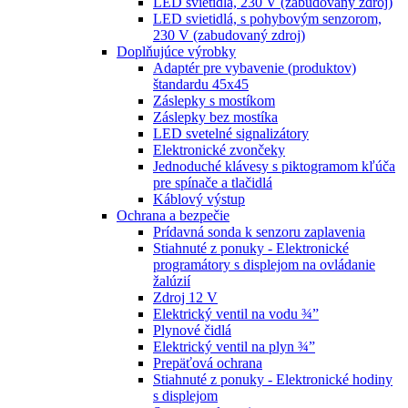
LED svietidlá, 230 V (zabudovaný zdroj)
LED svietidlá, s pohybovým senzorom,
230 V (zabudovaný zdroj)
Doplňujúce výrobky
Adaptér pre vybavenie (produktov)
štandardu 45x45
Záslepky s mostíkom
Záslepky bez mostíka
LED svetelné signalizátory
Elektronické zvončeky
Jednoduché klávesy s piktogramom kľúča
pre spínače a tlačidlá
Káblový výstup
Ochrana a bezpečie
Prídavná sonda k senzoru zaplavenia
Stiahnuté z ponuky - Elektronické
programátory s displejom na ovládanie
žalúzií
Zdroj 12 V
Elektrický ventil na vodu ¾”
Plynové čidlá
Elektrický ventil na plyn ¾”
Prepäťová ochrana
Stiahnuté z ponuky - Elektronické hodiny
s displejom