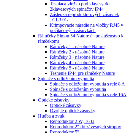
Tesniaca vložka pod klávesy do
2klávesových spínačov IP44
Záslepka reproduktorových zásuviek
..GL3.01/..
Krimpovacie náradie na vložky RJ45 v
počítačových zásuvkách
Rámčeky Simon 54 Nature (+ príslušenstvo k
rámčekom)
Rámčeky 1 - násobné Nature
Rámčeky 2 - násobné Nature
Rámčeky 3 - násobné Nature
Rámčeky 4 - násobné Nature
Rámčeky 5 - násobné Nature
Tesnenie IP44 pre rámčeky Nature
Spínače s odložením vypnutia
Spínače s odložením vypnutia s relé 8 A
Spínače s odložením vypnutia
Spínače s odložením vypnutia s relé 16A
Optické zásuvky
Optické zásuvky
Dvojité optické zásuvky
Hudba a zvuk
Reproduktor 2 W, 16 Ω
Reproduktor 2" do závesných stropov
Reproduktor 5”