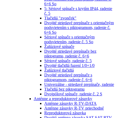
6+6 So
5: Sériové spínače s krytím IP44, radenie
č. 5
Tlačidlá "zvonček"
Dvojité striedavé prepínače s orientačným
podsvietením s piktogramom, radenie č.
6+6 So
Sériové spínače s orientačným
podsvietením, radenie č. 5 So
Žalúziové spínače
Dvojité striedavé prepínače bez
piktogramu, radenie č. 6+6
Sériové spínače, radenie č. 5
Dvojité tlačidlá řazení 1/0+1/0
Žalúziové tlačidlá
Dvojité striedavé prepínače s
piktogramom, radenie č. 6+6
Univerzálne - striedavé prepínače, radenie
Tlačidlá bez piktogramu
Dvojpólové spínače, radenie č. 2 S
Anténne a reproduktorové zásuvky
Anténne zásuvky R-TV-DATA
Anténne zásuvky R-TV priechodné
Reproduktorová zásuvka
Dvojitá anténna zásuvka SAT-SAT-RTV