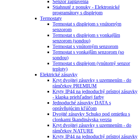
Senzor zaplavenia
Stiahnuté z ponuky - Elektronické
programátory s displejom
Termostaty
Termostat s displejom s vnútorným
senzorom
Termostat s displejom s vonkajším
senzorom (sondou)
Termostat s vnútorným senzorom
Termostat s vonkajším senzorom (so
sondou)
Termostat s displejom (vnútorný senzor
teploty)
Elektrické zásuvky
Kryt dvojitej zásuvky s uzemnením - do
rámčekov PREMIUM
Kryty IP44 na jednoduchý prístroj zásuvky
- klapka priehľadnej farby
Jednoduché zásuvky DATA s
oprávňujúcim kľúčom
Dvojité zásuvky Schuko pod omietku s
clonkami škandinávska verzia
Kryt dvojitej zásuvky s uzemnením - do
rámčekov NATURE
Kryty IP44 na jednoduchý prístroj zásuvky