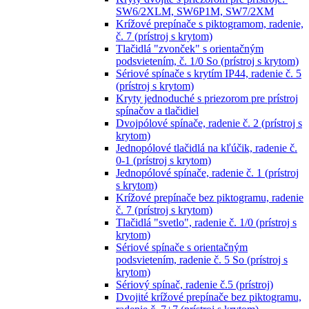
SW6/2XLM, SW6P1M, SW7/2XM
Krížové prepínače s piktogramom, radenie,
č. 7 (prístroj s krytom)
Tlačidlá "zvonček" s orientačným
podsvietením, č. 1/0 So (prístroj s krytom)
Sériové spínače s krytím IP44, radenie č. 5
(prístroj s krytom)
Kryty jednoduché s priezorom pre prístroj
spínačov a tlačidiel
Dvojpólové spínače, radenie č. 2 (prístroj s
krytom)
Jednopólové tlačidlá na kľúčik, radenie č.
0-1 (prístroj s krytom)
Jednopólové spínače, radenie č. 1 (prístroj
s krytom)
Krížové prepínače bez piktogramu, radenie
č. 7 (prístroj s krytom)
Tlačidlá "svetlo", radenie č. 1/0 (prístroj s
krytom)
Sériové spínače s orientačným
podsvietením, radenie č. 5 So (prístroj s
krytom)
Sériový spínač, radenie č.5 (prístroj)
Dvojité krížové prepínače bez piktogramu,