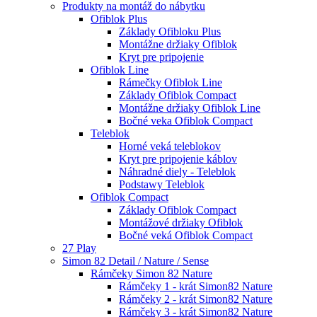
Produkty na montáž do nábytku
Ofiblok Plus
Základy Ofibloku Plus
Montážne držiaky Ofiblok
Kryt pre pripojenie
Ofiblok Line
Rámečky Ofiblok Line
Základy Ofiblok Compact
Montážne držiaky Ofiblok Line
Bočné veka Ofiblok Compact
Teleblok
Horné veká teleblokov
Kryt pre pripojenie káblov
Náhradné diely - Teleblok
Podstawy Teleblok
Ofiblok Compact
Základy Ofiblok Compact
Montážové držiaky Ofiblok
Bočné veká Ofiblok Compact
27 Play
Simon 82 Detail / Nature / Sense
Rámčeky Simon 82 Nature
Rámčeky 1 - krát Simon82 Nature
Rámčeky 2 - krát Simon82 Nature
Rámčeky 3 - krát Simon82 Nature