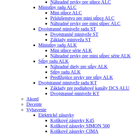
Náhradné prvky pre stĺpce ALC
Ministĺpy radu ALC
Mini stĺpce ALC
Príslušenstvo pre mini stĺpce ALC
Náhradné prvky pre mini stĺpec ALC
Dvojstranné miniveže radu ST
Dvojstranné miniveže ST
Základy miniveža ST
Ministĺpy radu ALK
Mini stĺpce série ALK
Náhradné prvky pre mini stĺpec série ALK
Stĺpy radu ALK
Náhradné diely pre stĺpy ALK
Stĺpy radu ALK
Predlžujúce prvky pre stĺpy ALK
Dvojstranné miniveže radu KT
Základy pre podlahové kanály DCS ALU
Dvojstranné miniveže KT
Akord
Decente
Vybavenie
Elektrické zásuvky
Kolíkové zásuvky K45
Kolíkové zásuvky SIMON 500
Kolíkové zásuvky CIMA