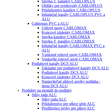
Spojka T ,kanálov CABLOPLUS
Oblúky pre svetlovody CABLOPLUS
Príslušenstvo kanálov CABLOPLUS
Inštalačné kanály CABLOPLUS PVC a
ALU
Cablomax PVC a ALU
Uhlové spoje CABLOMAX
Koncové záslepky CABLOMAX
Spojka kanálov CABLOMAX
Spojka T ,kanálov CABLOMAX
Inštalačné kanály CABLOMAX PVC a
ALU
Vnútorné rohové spoje CABLOMAX
Vonkajšie rohové spoje CABLOMAX
Podlahové kanály DCS ALU
Základne pre podlahové kanály DCS ALU
Podlahové kanály DCS ALU
Koncové záslepky DCS ALU
Nastaviteľné uhlové spojky podlaha -
stena DCS ALU
Produkty na montáž do podlahy
Stĺpy radu ALC
Stĺpy radu ALC
Príslušenstvo pre stĺpce série ALC
Predlžujúce prvky pre stĺpce ALC