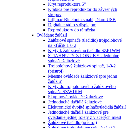
Kryt reproduktora 5”
Krabica pre reproduktor do závesných
stropov
Prijímač Bluetooth s nabíjačkou USB
Digitálne rádio s displejom
Reproduktory do rámčeka
Ovládane žalúzií
Žalúziové spínače (tlačidlo) trojpolohové
na kľúčik 1-0-2
Kryty k žalúziovému tlačidlu SZP1WM
STIAHNUTÝ Z PONUKY - Jednotné
spínače žalúziové
Trojpolohový žalúziový spínač, 1-0-2
(prístroj)
Miestne ovládače žalúziové (pre jednu
žalúziu)
Kryty do trojpolohového žalúziového
spínača SZW1KM
Skupinové ovládače žalúziové
Jednoduché tlačidlá žalúziové
Elektronické dvojité spínače/tlačidlá žalúzií
Jednoduché tlačidlá žalúziové pre
ovládanie jednej rolety z viacerých miest
Žalúziové tlačidlo (prístroj)
Žalúziové trojpolohové spínače 1-0-2