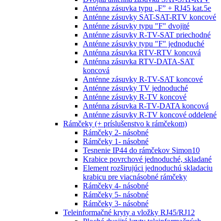
Anténna zásuvka typu „F” + RJ45 kat.5e
Anténne zásuvky SAT-SAT-RTV koncové
Anténne zásuvky typu "F" dvojité
Anténne zásuvky R-TV-SAT priechodné
Anténne zásuvky typu "F" jednoduché
Anténna zásuvka RTV-RTV koncová
Anténna zásuvka RTV-DATA-SAT
koncová
Anténne zásuvky R-TV-SAT koncové
Anténne zásuvky TV jednoduché
Anténne zásuvky R-TV koncové
Anténna zásuvka R-TV-DATA koncová
Anténne zásuvky R-TV koncové oddelené
Rámčeky (+ príslušenstvo k rámčekom)
Rámčeky 2- násobné
Rámčeky 1- násobné
Tesnenie IP44 do rámčekov Simon10
Krabice povrchové jednoduché, skladané
Element rozširujúci jednoduchú skladaciu
krabicu pre viacnásobné rámčeky
Rámčeky 4- násobné
Rámčeky 5- násobné
Rámčeky 3- násobné
Teleinformačné kryty a vložky RJ45/RJ12