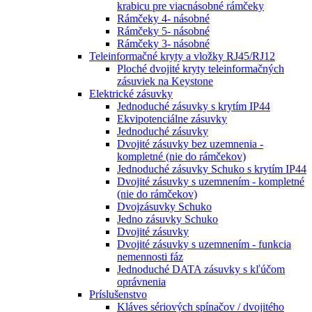
krabicu pre viacnásobné rámčeky
Rámčeky 4- násobné
Rámčeky 5- násobné
Rámčeky 3- násobné
Teleinformačné kryty a vložky RJ45/RJ12
Ploché dvojité kryty teleinformačných
zásuviek na Keystone
Elektrické zásuvky
Jednoduché zásuvky s krytím IP44
Ekvipotenciálne zásuvky
Jednoduché zásuvky
Dvojité zásuvky bez uzemnenia -
kompletné (nie do rámčekov)
Jednoduché zásuvky Schuko s krytím IP44
Dvojité zásuvky s uzemnením - kompletné
(nie do rámčekov)
Dvojzásuvky Schuko
Jedno zásuvky Schuko
Dvojité zásuvky
Dvojité zásuvky s uzemnením - funkcia
nemennosti fáz
Jednoduché DATA zásuvky s kľúčom
oprávnenia
Príslušenstvo
Kláves sériových spínačov / dvojitého