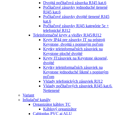
Dvojitá počítačová zásuvka RJ45 kat.6
Počítačové zásuvky jednoduché tienené
RJ45 kat.6
Počítačové zásuvky dvojité tienené RJ45
kat.6
Počítačové zásuvky RJ45 kategórie 5e +
telefonické RJ12
Teleinformačné kryty a vložky RJ45/RJ12
Kryty IP44 pre zásuvky IT na prístroji
Keystone, dvojitá s popisným poľom
Krytky teleinformačních zásuviek na
Keystone ploché dvojité
Kryty ITzásuviek na Keystone skosené,
dvojité
Krytky teleinformačních zásuviek na
Keystone jednoduché šikmé s popisným
poľom
Vklady telefonických zásuviek RJ12
Vklady počítačových zásuviek RJ45 kat.6.
Netienené
Variant
Inštalačné kanály
Organizátor káblov TC
Káblový organizátor
Cabloplus PVC ai ALU