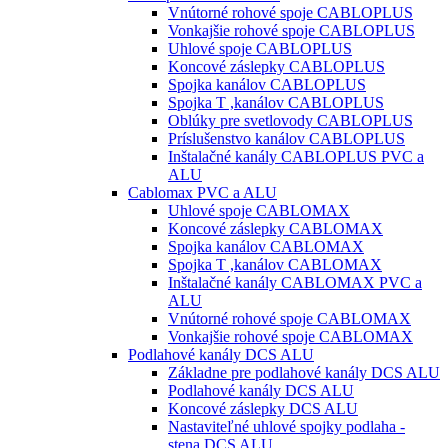
Vnútorné rohové spoje CABLOPLUS
Vonkajšie rohové spoje CABLOPLUS
Uhlové spoje CABLOPLUS
Koncové záslepky CABLOPLUS
Spojka kanálov CABLOPLUS
Spojka T ,kanálov CABLOPLUS
Oblúky pre svetlovody CABLOPLUS
Príslušenstvo kanálov CABLOPLUS
Inštalačné kanály CABLOPLUS PVC a
ALU
Cablomax PVC a ALU
Uhlové spoje CABLOMAX
Koncové záslepky CABLOMAX
Spojka kanálov CABLOMAX
Spojka T ,kanálov CABLOMAX
Inštalačné kanály CABLOMAX PVC a
ALU
Vnútorné rohové spoje CABLOMAX
Vonkajšie rohové spoje CABLOMAX
Podlahové kanály DCS ALU
Základne pre podlahové kanály DCS ALU
Podlahové kanály DCS ALU
Koncové záslepky DCS ALU
Nastaviteľné uhlové spojky podlaha -
stena DCS ALU