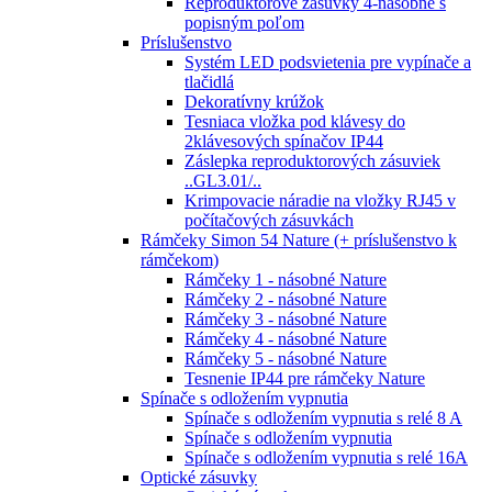
Reproduktorové zásuvky 4-násobné s
popisným poľom
Príslušenstvo
Systém LED podsvietenia pre vypínače a
tlačidlá
Dekoratívny krúžok
Tesniaca vložka pod klávesy do
2klávesových spínačov IP44
Záslepka reproduktorových zásuviek
..GL3.01/..
Krimpovacie náradie na vložky RJ45 v
počítačových zásuvkách
Rámčeky Simon 54 Nature (+ príslušenstvo k
rámčekom)
Rámčeky 1 - násobné Nature
Rámčeky 2 - násobné Nature
Rámčeky 3 - násobné Nature
Rámčeky 4 - násobné Nature
Rámčeky 5 - násobné Nature
Tesnenie IP44 pre rámčeky Nature
Spínače s odložením vypnutia
Spínače s odložením vypnutia s relé 8 A
Spínače s odložením vypnutia
Spínače s odložením vypnutia s relé 16A
Optické zásuvky