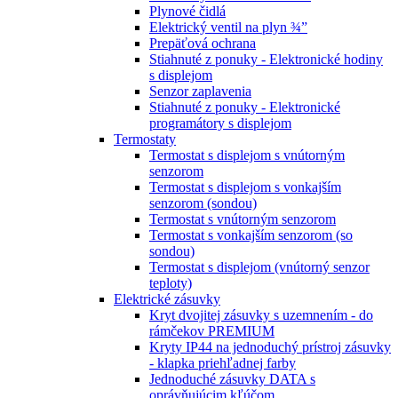
Plynové čidlá
Elektrický ventil na plyn ¾”
Prepäťová ochrana
Stiahnuté z ponuky - Elektronické hodiny
s displejom
Senzor zaplavenia
Stiahnuté z ponuky - Elektronické
programátory s displejom
Termostaty
Termostat s displejom s vnútorným
senzorom
Termostat s displejom s vonkajším
senzorom (sondou)
Termostat s vnútorným senzorom
Termostat s vonkajším senzorom (so
sondou)
Termostat s displejom (vnútorný senzor
teploty)
Elektrické zásuvky
Kryt dvojitej zásuvky s uzemnením - do
rámčekov PREMIUM
Kryty IP44 na jednoduchý prístroj zásuvky
- klapka priehľadnej farby
Jednoduché zásuvky DATA s
oprávňujúcim kľúčom