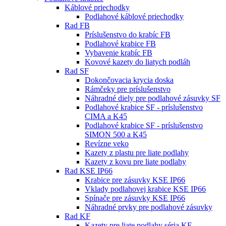
Káblové priechodky
Podlahové káblové priechodky
Rad FB
Príslušenstvo do krabíc FB
Podlahové krabice FB
Vybavenie krabíc FB
Kovové kazety do liatych podláh
Rad SF
Dokončovacia krycia doska
Rámčeky pre príslušenstvo
Náhradné diely pre podlahové zásuvky SF
Podlahové krabice SF - príslušenstvo
CIMA a K45
Podlahové krabice SF - príslušenstvo
SIMON 500 a K45
Revízne veko
Kazety z plastu pre liate podlahy
Kazety z kovu pre liate podlahy
Rad KSE IP66
Krabice pre zásuvky KSE IP66
Vklady podlahovej krabice KSE IP66
Spínače pre zásuvky KSE IP66
Náhradné prvky pre podlahové zásuvky
Rad KF
Kazety pre liate podlahy séria KF