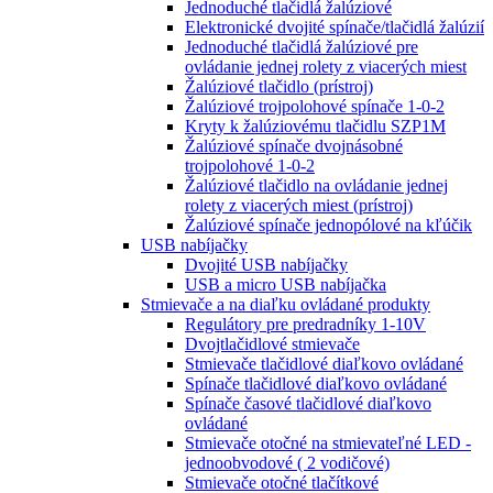
Jednoduché tlačidlá žalúziové
Elektronické dvojité spínače/tlačidlá žalúzií
Jednoduché tlačidlá žalúziové pre
ovládanie jednej rolety z viacerých miest
Žalúziové tlačidlo (prístroj)
Žalúziové trojpolohové spínače 1-0-2
Kryty k žalúziovému tlačidlu SZP1M
Žalúziové spínače dvojnásobné
trojpolohové 1-0-2
Žalúziové tlačidlo na ovládanie jednej
rolety z viacerých miest (prístroj)
Žalúziové spínače jednopólové na kľúčik
USB nabíjačky
Dvojité USB nabíjačky
USB a micro USB nabíjačka
Stmievače a na diaľku ovládané produkty
Regulátory pre predradníky 1-10V
Dvojtlačidlové stmievače
Stmievače tlačidlové diaľkovo ovládané
Spínače tlačidlové diaľkovo ovládané
Spínače časové tlačidlové diaľkovo
ovládané
Stmievače otočné na stmievateľné LED -
jednoobvodové ( 2 vodičové)
Stmievače otočné tlačítkové