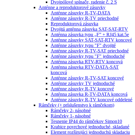
Dvojpólové spínače, radenie č. 2 S
Anténne a reproduktorové zásuvky
Anténne zásuvky R-TV-DATA
Anténne zásuvky R-TV priechodné
Reproduktorová zásuvka
Dvojitá anténna zásuvka SAT-SAT-RTV
Anténna zásuvka typu „F” + RJ45 kat.5e
Anténne zásuvky SAT-SAT-RTV koncové
Anténne zásuvky typu "F" dvojité
Anténne zásuvky R-TV-SAT priechodné
Anténne zásuvky typu "F" jednoduché
Anténna zásuvka RTV-RTV koncová
Anténna zásuvka RTV-DATA-SAT
koncová
Anténne zásuvky R-TV-SAT koncové
Anténne zásuvky TV jednoduché
Anténne zásuvky R-TV koncové
Anténna zásuvka R-TV-DATA koncová
Anténne zásuvky R-TV koncové oddelené
Rámčeky (+ príslušenstvo k rámčekom)
Rámčeky 2- násobné
Rámčeky 1- násobné
Tesnenie IP44 do rámčekov Simon10
Krabice povrchové jednoduché, skladané
Element rozširujúci jednoduchú skladaciu