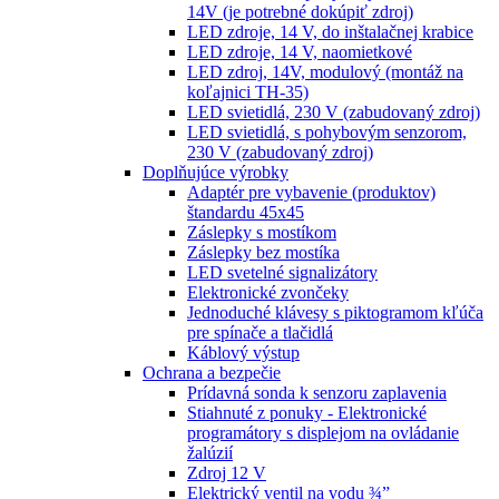
14V (je potrebné dokúpiť zdroj)
LED zdroje, 14 V, do inštalačnej krabice
LED zdroje, 14 V, naomietkové
LED zdroj, 14V, modulový (montáž na
koľajnici TH-35)
LED svietidlá, 230 V (zabudovaný zdroj)
LED svietidlá, s pohybovým senzorom,
230 V (zabudovaný zdroj)
Doplňujúce výrobky
Adaptér pre vybavenie (produktov)
štandardu 45x45
Záslepky s mostíkom
Záslepky bez mostíka
LED svetelné signalizátory
Elektronické zvončeky
Jednoduché klávesy s piktogramom kľúča
pre spínače a tlačidlá
Káblový výstup
Ochrana a bezpečie
Prídavná sonda k senzoru zaplavenia
Stiahnuté z ponuky - Elektronické
programátory s displejom na ovládanie
žalúzií
Zdroj 12 V
Elektrický ventil na vodu ¾”