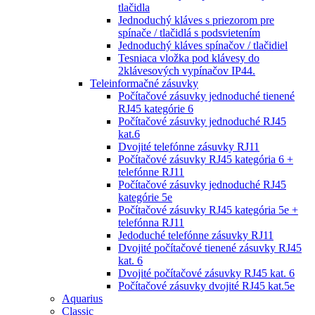
tlačidla
Jednoduchý kláves s priezorom pre
spínače / tlačidlá s podsvietením
Jednoduchý kláves spínačov / tlačidiel
Tesniaca vložka pod klávesy do
2klávesových vypínačov IP44.
Teleinformačné zásuvky
Počítačové zásuvky jednoduché tienené
RJ45 kategórie 6
Počítačové zásuvky jednoduché RJ45
kat.6
Dvojité telefónne zásuvky RJ11
Počítačové zásuvky RJ45 kategória 6 +
telefónne RJ11
Počítačové zásuvky jednoduché RJ45
kategórie 5e
Počítačové zásuvky RJ45 kategória 5e +
telefónna RJ11
Jedoduché telefónne zásuvky RJ11
Dvojité počítačové tienené zásuvky RJ45
kat. 6
Dvojité počítačové zásuvky RJ45 kat. 6
Počítačové zásuvky dvojité RJ45 kat.5e
Aquarius
Classic