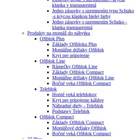
klapka v transparentná
Jedno zásuvky s uzemnením typu Schuko
-s krycou klapkou bielej farby
Jedno zásuvky s uzemnením Schuko -
klapka transparentná
Produkty na montáž do nábytku
Ofiblok Plus
Základy Ofibloku Plus
Montážne držiaky Ofiblok
Kryt pre pripojenie
Ofiblok Line
Rámečky Ofiblok Line
Základy Ofiblok Compact
Montážne držiaky Ofiblok Line
Bočné veka Ofiblok Compact
Teleblok
Horné veká teleblokov
Kryt pre pripojenie káblov
Náhradné diely - Teleblok
Podstawy Teleblok
Ofiblok Compact
Základy Ofiblok Compact
Montážové držiaky Ofiblok
Bočné veká Ofiblok Compact