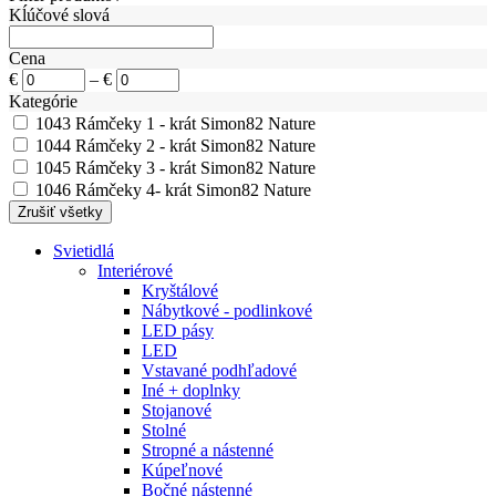
Kĺúčové slová
Cena
€
–
€
Kategórie
1043
Rámčeky 1 - krát Simon82 Nature
1044
Rámčeky 2 - krát Simon82 Nature
1045
Rámčeky 3 - krát Simon82 Nature
1046
Rámčeky 4- krát Simon82 Nature
Svietidlá
Interiérové
Kryštálové
Nábytkové - podlinkové
LED pásy
LED
Vstavané podhľadové
Iné + doplnky
Stojanové
Stolné
Stropné a nástenné
Kúpeľnové
Bočné nástenné