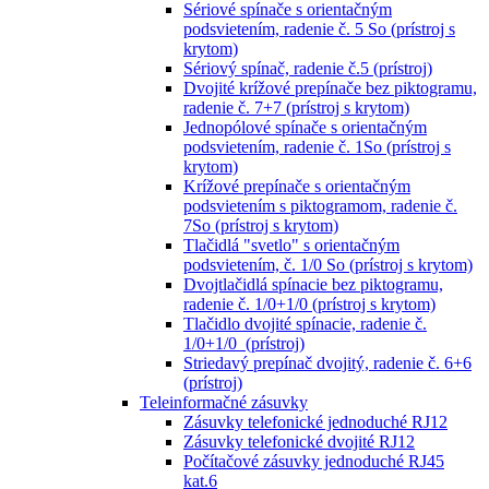
Sériové spínače s orientačným
podsvietením, radenie č. 5 So (prístroj s
krytom)
Sériový spínač, radenie č.5 (prístroj)
Dvojité krížové prepínače bez piktogramu,
radenie č. 7+7 (prístroj s krytom)
Jednopólové spínače s orientačným
podsvietením, radenie č. 1So (prístroj s
krytom)
Krížové prepínače s orientačným
podsvietením s piktogramom, radenie č.
7So (prístroj s krytom)
Tlačidlá "svetlo" s orientačným
podsvietením, č. 1/0 So (prístroj s krytom)
Dvojtlačidlá spínacie bez piktogramu,
radenie č. 1/0+1/0 (prístroj s krytom)
Tlačidlo dvojité spínacie, radenie č.
1/0+1/0 (prístroj)
Striedavý prepínač dvojitý, radenie č. 6+6
(prístroj)
Teleinformačné zásuvky
Zásuvky telefonické jednoduché RJ12
Zásuvky telefonické dvojité RJ12
Počítačové zásuvky jednoduché RJ45
kat.6