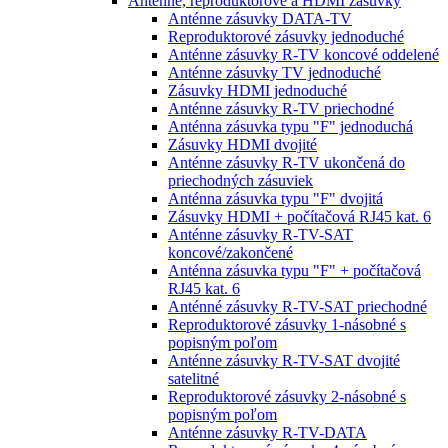
Anténne, reproduktorové a HDMI zásuvky
Anténne zásuvky DATA-TV
Reproduktorové zásuvky jednoduché
Anténne zásuvky R-TV koncové oddelené
Anténne zásuvky TV jednoduché
Zásuvky HDMI jednoduché
Anténne zásuvky R-TV priechodné
Anténna zásuvka typu "F" jednoduchá
Zásuvky HDMI dvojité
Anténne zásuvky R-TV ukončená do
priechodných zásuviek
Anténna zásuvka typu "F" dvojitá
Zásuvky HDMI + počítačová RJ45 kat. 6
Anténne zásuvky R-TV-SAT
koncové/zakončené
Anténna zásuvka typu "F" + počítačová
RJ45 kat. 6
Anténné zásuvky R-TV-SAT priechodné
Reproduktorové zásuvky 1-násobné s
popisným poľom
Anténne zásuvky R-TV-SAT dvojité
satelitné
Reproduktorové zásuvky 2-násobné s
popisným poľom
Anténne zásuvky R-TV-DATA