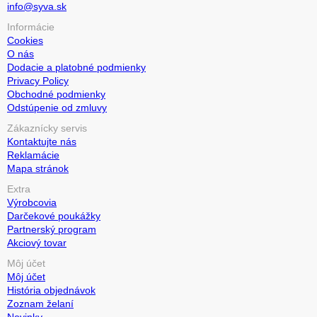
info@syva.sk
Informácie
Cookies
O nás
Dodacie a platobné podmienky
Privacy Policy
Obchodné podmienky
Odstúpenie od zmluvy
Zákaznícky servis
Kontaktujte nás
Reklamácie
Mapa stránok
Extra
Výrobcovia
Darčekové poukážky
Partnerský program
Akciový tovar
Môj účet
Môj účet
História objednávok
Zoznam želaní