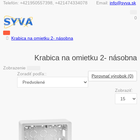
Telefón:
+421950557398, +421474334078
Email:
info@syva.sk
0
Krabica na omietku 2- násobna
Krabica na omietku 2- násobna
Zobrazenie
Zoradiť podľa::
Porovnať výrobok (0)
Zobraziť: