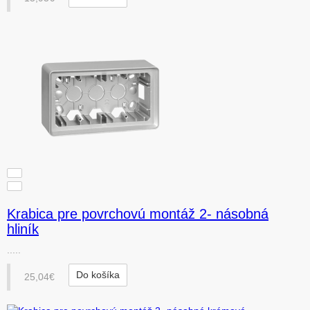
Krabica pre povrchovú montáž 2- násobná
hliník
.....
Do košíka
25,04€