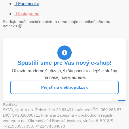
 Facebooku
 Instagrame
Sledujte naše sociálne siete a nenechajte si uniknúť žiadnu
novinku
😉
Spustili sme pre Vás nový e-shop!
Objavte modernejší dizajn, širšiu ponuku a lepšie služby
na našej novej adrese.
Prejsť na elektropulz.sk
Kontakt
SYVA, spol. s.r.o. Železničná 29 98401 Lučenec IČO: 360 263 87
DIČ: SK2020080711 Firma je zapísaná v obchodnom registri
vedenom na: Okresný súd Banská bystrica, vložka č. 5018/S
+421950557398, +421474334078