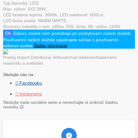
Typ žiarovky: LED;
Max. výkon: 5X2,38W;
LED farebná teplota: 3000K, LED svietivosť: 600Lm;
LED farba svetla: WARM WHITE;
Rozmery svietidla v mm: (dĺžka: 835, šírka: 80, výška: 1100)
Ok
Súbory cookie nám pomáhajú pri poskytovaní našich služieb.
Používaním našich služieb vyjadrujete súhlas s používaním
súborov cookie
Ďalšie informácie
Predaj Import Distribúcia Veľkoobchod elektroinštalačného
materiálu a svietidiel.
Sledujte nás na :
 Facebooku
 Instagrame
Sledujte naše sociálne siete a nenechajte si uniknúť žiadnu
novinku
😉