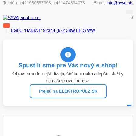
Telefón:
+421950557398, +421474334078
Email:
info@syva.sk
0
EGLO 'HANIA 1' 92344 (5x2,38W LED) WW
Spustili sme pre Vás nový e-shop!
Objavte modernejší dizajn, širšiu ponuku a lepšie služby
na našej novej adrese.
Prejsť na ELEKTROPULZ.SK