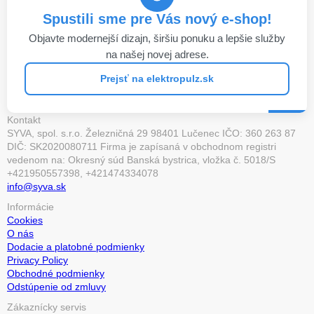
Spustili sme pre Vás nový e-shop!
Objavte modernejší dizajn, širšiu ponuku a lepšie služby
na našej novej adrese.
Prejsť na elektropulz.sk
Kontakt
SYVA, spol. s.r.o. Železničná 29 98401 Lučenec IČO: 360 263 87
DIČ: SK2020080711 Firma je zapísaná v obchodnom registri
vedenom na: Okresný súd Banská bystrica, vložka č. 5018/S
+421950557398, +421474334078
info@syva.sk
Informácie
Cookies
O nás
Dodacie a platobné podmienky
Privacy Policy
Obchodné podmienky
Odstúpenie od zmluvy
Zákaznícky servis