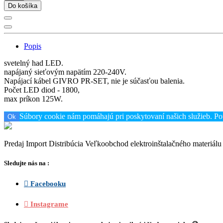
Do košíka
Popis
svetelný had LED.
napájaný sieťovým napätím 220-240V.
Napájací kábel GIVRO PR-SET, nie je súčasťou balenia.
Počet LED diod - 1800,
max príkon 125W.
Súbory cookie nám pomáhajú pri poskytovaní našich služieb. Po
Ok
Predaj Import Distribúcia Veľkoobchod elektroinštalačného materiálu a
Sledujte nás na :
 Facebooku
 Instagrame