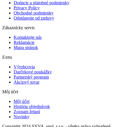
Dodacie a platobné podmienky
Privacy Policy
Obchodné podmienky
Odstúpenie od zmluvy
Zákaznícky servis
Kontaktujte nás
Reklamácie
Mapa stránok
Extra
Výrobcovia
Darčekové poukážky
Partnerský program
Akciový tovar
Môj účet
Môj účet
História objednávok
Zoznam želaní
Novinky
Copyright 2024 SYVA, spol. s r.o. - všetky práva vyhradené