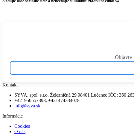
Sledujte naše sociálne siete a nenechajte si uniknúť žiadnu novinku
😉
Objavte 
Kontakt
SYVA, spol. s.r.o. Železničná 29 98401 Lučenec IČO: 360 26
+421950557398, +421474334078
info@syva.sk
Informácie
Cookies
O nás