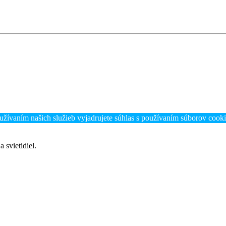
užívaním našich služieb vyjadrujete súhlas s používaním súborov cook
 svietidiel.