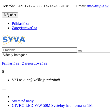
Telefón:
+421950557398, +421474334078
Email:
info@syva.sk
Môj účet
Prihlásiť sa
Zaregistrovať sa
Prihlásiť sa
|
Zaregistrovať sa
0
Váš nákupný košík je prázdný!
Svetelné hady
GIVRO LED-WW 50M Svetelný had - cena za 1M