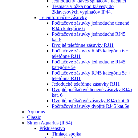
Jednoduchý kláves spínačov / tlačidiel
Tesniaca vložka pod klávesy do
2klávesových vypínačov IP44.
Teleinformačné zásuvky
Počítačové zásuvky jednoduché tienené
RJ45 kategórie 6
Počítačové zásuvky jednoduché RJ45
kat.6
Dvojité telefónne zásuvky RJ11
Počítačové zásuvky RJ45 kategória 6 +
telefónne RJ11
Počítačové zásuvky jednoduché RJ45
kategórie 5e
Počítačové zásuvky RJ45 kategória 5e +
telefónna RJ11
Jedoduché telefónne zásuvky RJ11
Dvojité počítačové tienené zásuvky RJ45
kat. 6
Dvojité počítačové zásuvky RJ45 kat. 6
Počítačové zásuvky dvojité RJ45 kat.5e
Aquarius
Classic
Simon Aquarius (IP54)
Príslušenstvo
Tlmiaca spojka