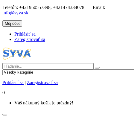
Telefón:
+421950557398, +421474334078
Email:
info@syva.sk
Môj účet
Prihlásiť sa
Zaregistrovať sa
Prihlásiť sa
|
Zaregistrovať sa
0
Váš nákupný košík je prázdný!