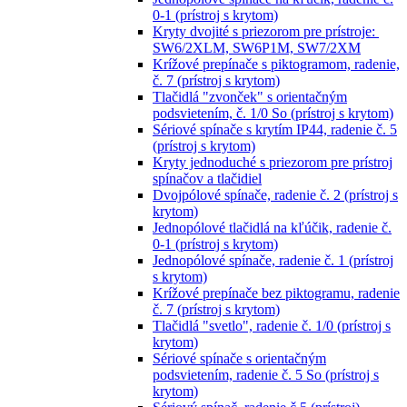
0-1 (prístroj s krytom)
Kryty dvojité s priezorom pre prístroje:
SW6/2XLM, SW6P1M, SW7/2XM
Krížové prepínače s piktogramom, radenie,
č. 7 (prístroj s krytom)
Tlačidlá "zvonček" s orientačným
podsvietením, č. 1/0 So (prístroj s krytom)
Sériové spínače s krytím IP44, radenie č. 5
(prístroj s krytom)
Kryty jednoduché s priezorom pre prístroj
spínačov a tlačidiel
Dvojpólové spínače, radenie č. 2 (prístroj s
krytom)
Jednopólové tlačidlá na kľúčik, radenie č.
0-1 (prístroj s krytom)
Jednopólové spínače, radenie č. 1 (prístroj
s krytom)
Krížové prepínače bez piktogramu, radenie
č. 7 (prístroj s krytom)
Tlačidlá "svetlo", radenie č. 1/0 (prístroj s
krytom)
Sériové spínače s orientačným
podsvietením, radenie č. 5 So (prístroj s
krytom)