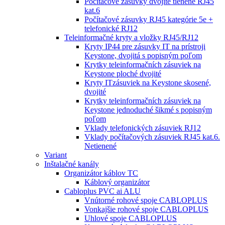
Počítačové zásuvky dvojité tienené RJ45
kat.6
Počítačové zásuvky RJ45 kategórie 5e +
telefonické RJ12
Teleinformačné kryty a vložky RJ45/RJ12
Kryty IP44 pre zásuvky IT na prístroji
Keystone, dvojitá s popisným poľom
Krytky teleinformačních zásuviek na
Keystone ploché dvojité
Kryty ITzásuviek na Keystone skosené,
dvojité
Krytky teleinformačních zásuviek na
Keystone jednoduché šikmé s popisným
poľom
Vklady telefonických zásuviek RJ12
Vklady počítačových zásuviek RJ45 kat.6.
Netienené
Variant
Inštalačné kanály
Organizátor káblov TC
Káblový organizátor
Cabloplus PVC ai ALU
Vnútorné rohové spoje CABLOPLUS
Vonkajšie rohové spoje CABLOPLUS
Uhlové spoje CABLOPLUS