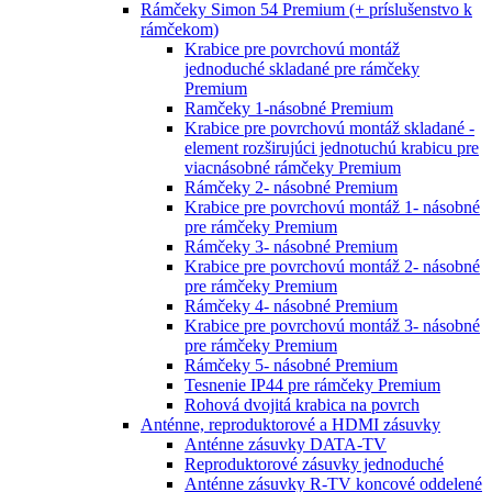
Rámčeky Simon 54 Premium (+ príslušenstvo k
rámčekom)
Krabice pre povrchovú montáž
jednoduché skladané pre rámčeky
Premium
Ramčeky 1-násobné Premium
Krabice pre povrchovú montáž skladané -
element rozširujúci jednotuchú krabicu pre
viacnásobné rámčeky Premium
Rámčeky 2- násobné Premium
Krabice pre povrchovú montáž 1- násobné
pre rámčeky Premium
Rámčeky 3- násobné Premium
Krabice pre povrchovú montáž 2- násobné
pre rámčeky Premium
Rámčeky 4- násobné Premium
Krabice pre povrchovú montáž 3- násobné
pre rámčeky Premium
Rámčeky 5- násobné Premium
Tesnenie IP44 pre rámčeky Premium
Rohová dvojitá krabica na povrch
Anténne, reproduktorové a HDMI zásuvky
Anténne zásuvky DATA-TV
Reproduktorové zásuvky jednoduché
Anténne zásuvky R-TV koncové oddelené