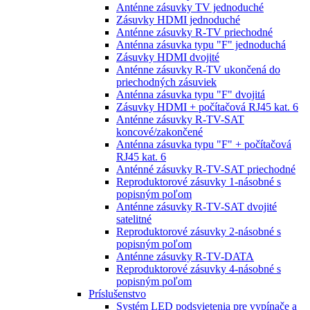
Anténne zásuvky TV jednoduché
Zásuvky HDMI jednoduché
Anténne zásuvky R-TV priechodné
Anténna zásuvka typu "F" jednoduchá
Zásuvky HDMI dvojité
Anténne zásuvky R-TV ukončená do
priechodných zásuviek
Anténna zásuvka typu "F" dvojitá
Zásuvky HDMI + počítačová RJ45 kat. 6
Anténne zásuvky R-TV-SAT
koncové/zakončené
Anténna zásuvka typu "F" + počítačová
RJ45 kat. 6
Anténné zásuvky R-TV-SAT priechodné
Reproduktorové zásuvky 1-násobné s
popisným poľom
Anténne zásuvky R-TV-SAT dvojité
satelitné
Reproduktorové zásuvky 2-násobné s
popisným poľom
Anténne zásuvky R-TV-DATA
Reproduktorové zásuvky 4-násobné s
popisným poľom
Príslušenstvo
Systém LED podsvietenia pre vypínače a