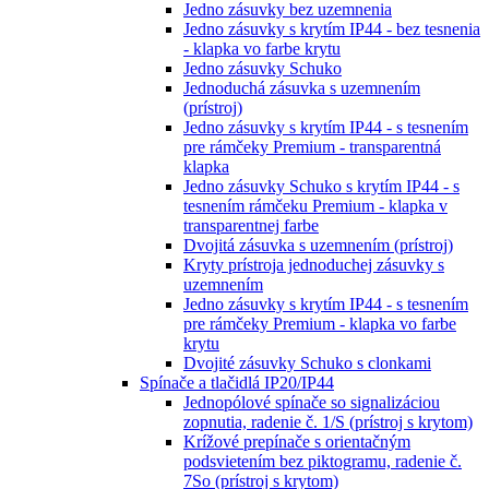
Jedno zásuvky bez uzemnenia
Jedno zásuvky s krytím IP44 - bez tesnenia
- klapka vo farbe krytu
Jedno zásuvky Schuko
Jednoduchá zásuvka s uzemnením
(prístroj)
Jedno zásuvky s krytím IP44 - s tesnením
pre rámčeky Premium - transparentná
klapka
Jedno zásuvky Schuko s krytím IP44 - s
tesnením rámčeku Premium - klapka v
transparentnej farbe
Dvojitá zásuvka s uzemnením (prístroj)
Kryty prístroja jednoduchej zásuvky s
uzemnením
Jedno zásuvky s krytím IP44 - s tesnením
pre rámčeky Premium - klapka vo farbe
krytu
Dvojité zásuvky Schuko s clonkami
Spínače a tlačidlá IP20/IP44
Jednopólové spínače so signalizáciou
zopnutia, radenie č. 1/S (prístroj s krytom)
Krížové prepínače s orientačným
podsvietením bez piktogramu, radenie č.
7So (prístroj s krytom)