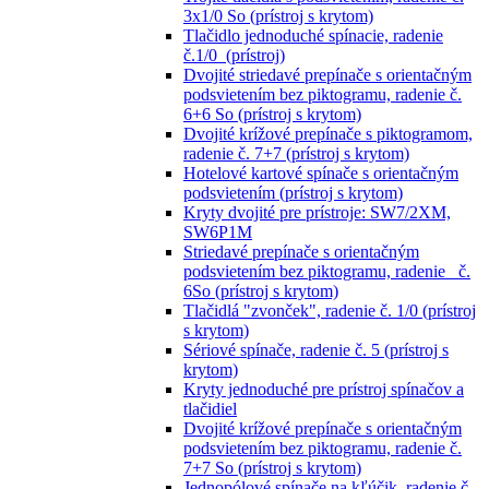
3x1/0 So (prístroj s krytom)
Tlačidlo jednoduché spínacie, radenie
č.1/0 (prístroj)
Dvojité striedavé prepínače s orientačným
podsvietením bez piktogramu, radenie č.
6+6 So (prístroj s krytom)
Dvojité krížové prepínače s piktogramom,
radenie č. 7+7 (prístroj s krytom)
Hotelové kartové spínače s orientačným
podsvietením (prístroj s krytom)
Kryty dvojité pre prístroje: SW7/2XM,
SW6P1M
Striedavé prepínače s orientačným
podsvietením bez piktogramu, radenie č.
6So (prístroj s krytom)
Tlačidlá "zvonček", radenie č. 1/0 (prístroj
s krytom)
Sériové spínače, radenie č. 5 (prístroj s
krytom)
Kryty jednoduché pre prístroj spínačov a
tlačidiel
Dvojité krížové prepínače s orientačným
podsvietením bez piktogramu, radenie č.
7+7 So (prístroj s krytom)
Jednopólové spínače na kľúčik, radenie č.