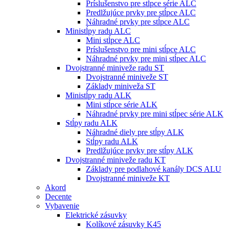
Príslušenstvo pre stĺpce série ALC
Predlžujúce prvky pre stĺpce ALC
Náhradné prvky pre stĺpce ALC
Ministĺpy radu ALC
Mini stĺpce ALC
Príslušenstvo pre mini stĺpce ALC
Náhradné prvky pre mini stĺpec ALC
Dvojstranné miniveže radu ST
Dvojstranné miniveže ST
Základy miniveža ST
Ministĺpy radu ALK
Mini stĺpce série ALK
Náhradné prvky pre mini stĺpec série ALK
Stĺpy radu ALK
Náhradné diely pre stĺpy ALK
Stĺpy radu ALK
Predlžujúce prvky pre stĺpy ALK
Dvojstranné miniveže radu KT
Základy pre podlahové kanály DCS ALU
Dvojstranné miniveže KT
Akord
Decente
Vybavenie
Elektrické zásuvky
Kolíkové zásuvky K45