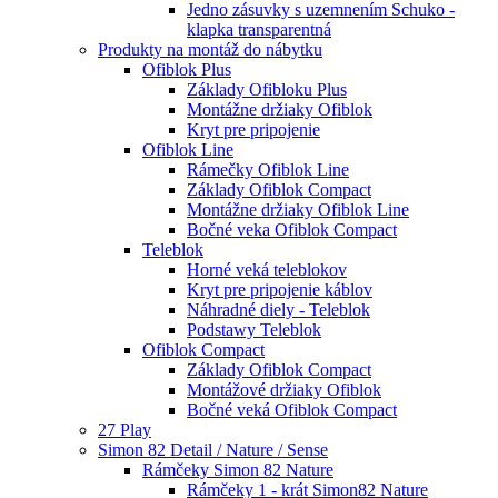
Jedno zásuvky s uzemnením Schuko -
klapka transparentná
Produkty na montáž do nábytku
Ofiblok Plus
Základy Ofibloku Plus
Montážne držiaky Ofiblok
Kryt pre pripojenie
Ofiblok Line
Rámečky Ofiblok Line
Základy Ofiblok Compact
Montážne držiaky Ofiblok Line
Bočné veka Ofiblok Compact
Teleblok
Horné veká teleblokov
Kryt pre pripojenie káblov
Náhradné diely - Teleblok
Podstawy Teleblok
Ofiblok Compact
Základy Ofiblok Compact
Montážové držiaky Ofiblok
Bočné veká Ofiblok Compact
27 Play
Simon 82 Detail / Nature / Sense
Rámčeky Simon 82 Nature
Rámčeky 1 - krát Simon82 Nature