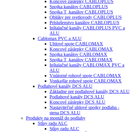
Koncové záslepky CABLOPLUS
Spojka kanálov CABLOPLUS
Spojka T ,kanálov CABLOPLUS
Oblúky pre svetlovody CABLOPLUS
Príslušenstvo kanálov CABLOPLUS
Inštalačné kanály CABLOPLUS PVC a
ALU
Cablomax PVC a ALU
Uhlové spoje CABLOMAX
Koncové záslepky CABLOMAX
Spojka kanálov CABLOMAX
Spojka T ,kanálov CABLOMAX
Inštalačné kanály CABLOMAX PVC a
ALU
Vnútorné rohové spoje CABLOMAX
Vonkajšie rohové spoje CABLOMAX
Podlahové kanály DCS ALU
Základne pre podlahové kanály DCS ALU
Podlahové kanály DCS ALU
Koncové záslepky DCS ALU
Nastaviteľné uhlové spojky podlaha -
stena DCS ALU
Produkty na montáž do podlahy
Stĺpy radu ALC
Stĺpy radu ALC