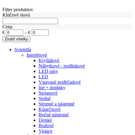
Filter produktov
Kĺúčové slová
Cena
€
–
€
Svietidlá
Interiérové
Kryštálové
Nábytkové - podlinkové
LED pásy
LED
Vstavané podhľadové
Iné + doplnky
Stojanové
Stolné
Stropné a nástenné
Kúpeľnové
Bočné nástenné
Detské
Bodové
Visiace