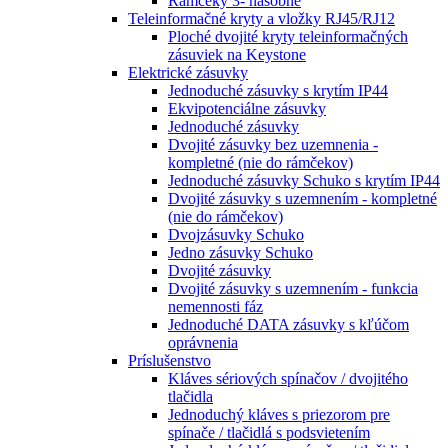
Rámčeky 3- násobné
Teleinformačné kryty a vložky RJ45/RJ12
Ploché dvojité kryty teleinformačných
zásuviek na Keystone
Elektrické zásuvky
Jednoduché zásuvky s krytím IP44
Ekvipotenciálne zásuvky
Jednoduché zásuvky
Dvojité zásuvky bez uzemnenia -
kompletné (nie do rámčekov)
Jednoduché zásuvky Schuko s krytím IP44
Dvojité zásuvky s uzemnením - kompletné
(nie do rámčekov)
Dvojzásuvky Schuko
Jedno zásuvky Schuko
Dvojité zásuvky
Dvojité zásuvky s uzemnením - funkcia
nemennosti fáz
Jednoduché DATA zásuvky s kľúčom
oprávnenia
Príslušenstvo
Kláves sériových spínačov / dvojitého
tlačidla
Jednoduchý kláves s priezorom pre
spínače / tlačidlá s podsvietením