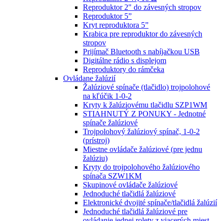
Reproduktor 2" do závesných stropov
Reproduktor 5”
Kryt reproduktora 5”
Krabica pre reproduktor do závesných
stropov
Prijímač Bluetooth s nabíjačkou USB
Digitálne rádio s displejom
Reproduktory do rámčeka
Ovládane žalúzií
Žalúziové spínače (tlačidlo) trojpolohové
na kľúčik 1-0-2
Kryty k žalúziovému tlačidlu SZP1WM
STIAHNUTÝ Z PONUKY - Jednotné
spínače žalúziové
Trojpolohový žalúziový spínač, 1-0-2
(prístroj)
Miestne ovládače žalúziové (pre jednu
žalúziu)
Kryty do trojpolohového žalúziového
spínača SZW1KM
Skupinové ovládače žalúziové
Jednoduché tlačidlá žalúziové
Elektronické dvojité spínače/tlačidlá žalúzií
Jednoduché tlačidlá žalúziové pre
ovládanie jednej rolety z viacerých miest