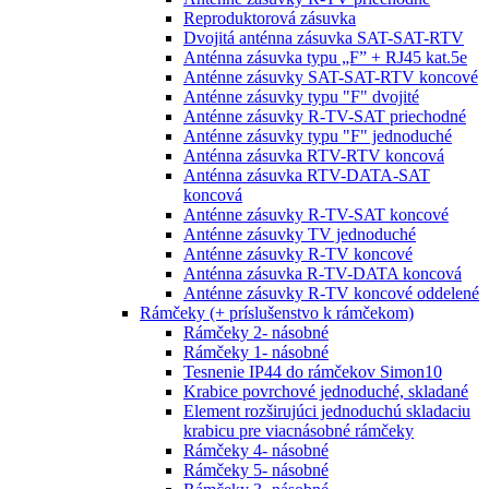
Reproduktorová zásuvka
Dvojitá anténna zásuvka SAT-SAT-RTV
Anténna zásuvka typu „F” + RJ45 kat.5e
Anténne zásuvky SAT-SAT-RTV koncové
Anténne zásuvky typu "F" dvojité
Anténne zásuvky R-TV-SAT priechodné
Anténne zásuvky typu "F" jednoduché
Anténna zásuvka RTV-RTV koncová
Anténna zásuvka RTV-DATA-SAT
koncová
Anténne zásuvky R-TV-SAT koncové
Anténne zásuvky TV jednoduché
Anténne zásuvky R-TV koncové
Anténna zásuvka R-TV-DATA koncová
Anténne zásuvky R-TV koncové oddelené
Rámčeky (+ príslušenstvo k rámčekom)
Rámčeky 2- násobné
Rámčeky 1- násobné
Tesnenie IP44 do rámčekov Simon10
Krabice povrchové jednoduché, skladané
Element rozširujúci jednoduchú skladaciu
krabicu pre viacnásobné rámčeky
Rámčeky 4- násobné
Rámčeky 5- násobné