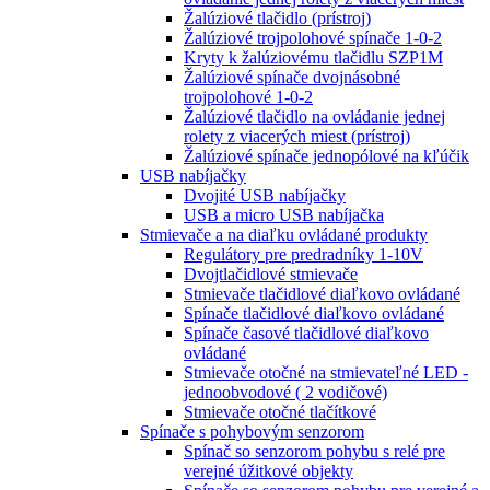
Žalúziové tlačidlo (prístroj)
Žalúziové trojpolohové spínače 1-0-2
Kryty k žalúziovému tlačidlu SZP1M
Žalúziové spínače dvojnásobné
trojpolohové 1-0-2
Žalúziové tlačidlo na ovládanie jednej
rolety z viacerých miest (prístroj)
Žalúziové spínače jednopólové na kľúčik
USB nabíjačky
Dvojité USB nabíjačky
USB a micro USB nabíjačka
Stmievače a na diaľku ovládané produkty
Regulátory pre predradníky 1-10V
Dvojtlačidlové stmievače
Stmievače tlačidlové diaľkovo ovládané
Spínače tlačidlové diaľkovo ovládané
Spínače časové tlačidlové diaľkovo
ovládané
Stmievače otočné na stmievateľné LED -
jednoobvodové ( 2 vodičové)
Stmievače otočné tlačítkové
Spínače s pohybovým senzorom
Spínač so senzorom pohybu s relé pre
verejné úžitkové objekty