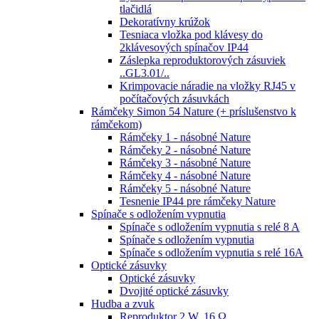
tlačidlá
Dekoratívny krúžok
Tesniaca vložka pod klávesy do
2klávesových spínačov IP44
Záslepka reproduktorových zásuviek
..GL3.01/..
Krimpovacie náradie na vložky RJ45 v
počítačových zásuvkách
Rámčeky Simon 54 Nature (+ príslušenstvo k
rámčekom)
Rámčeky 1 - násobné Nature
Rámčeky 2 - násobné Nature
Rámčeky 3 - násobné Nature
Rámčeky 4 - násobné Nature
Rámčeky 5 - násobné Nature
Tesnenie IP44 pre rámčeky Nature
Spínače s odložením vypnutia
Spínače s odložením vypnutia s relé 8 A
Spínače s odložením vypnutia
Spínače s odložením vypnutia s relé 16A
Optické zásuvky
Optické zásuvky
Dvojité optické zásuvky
Hudba a zvuk
Reproduktor 2 W, 16 Ω