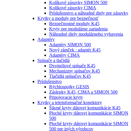
Kolíkové zásuvky SIMON 500
Kolíkové zásuvky CIMA
Príslušenstvo a náhradné diely pre zásuvky
Krytky a moduly pre bezpečnosť
Bezpečnostné moduly K45
Kryty pre modulárne zariadenia
Náhradné diely modulárneho vybavenia
Adaptéry
Adaptéry SIMON 500
Nový rámček : adaptér K45
Adaptéry CIMA
Spínače a tlačidlá
Dvojpólové spínače K45
Mechanizmy spínačov K45
Tlačidlá spínačov K45
Príslušenstvo
Rýchlospojky GESIS
Záslepky K45, CIMA a SIMON 500
Pripojovacie kryty
Krytky a teleinformačné konektory
Šikmé kryty dátovej komunikácie K45
Ploché kryty dátovej komunikácie SIMON
500
Ploché kryty dátovej komunikácie SIMON
500 pre iných výrobcov