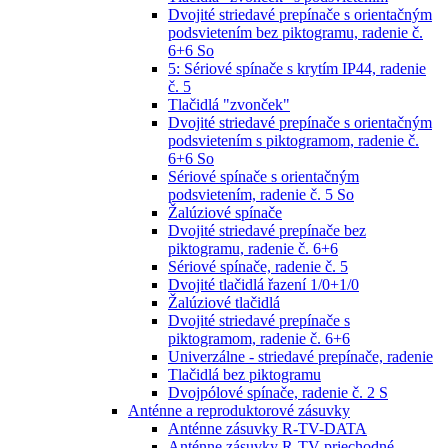
Dvojité striedavé prepínače s orientačným
podsvietením bez piktogramu, radenie č.
6+6 So
5: Sériové spínače s krytím IP44, radenie
č. 5
Tlačidlá "zvonček"
Dvojité striedavé prepínače s orientačným
podsvietením s piktogramom, radenie č.
6+6 So
Sériové spínače s orientačným
podsvietením, radenie č. 5 So
Žalúziové spínače
Dvojité striedavé prepínače bez
piktogramu, radenie č. 6+6
Sériové spínače, radenie č. 5
Dvojité tlačidlá řazení 1/0+1/0
Žalúziové tlačidlá
Dvojité striedavé prepínače s
piktogramom, radenie č. 6+6
Univerzálne - striedavé prepínače, radenie
Tlačidlá bez piktogramu
Dvojpólové spínače, radenie č. 2 S
Anténne a reproduktorové zásuvky
Anténne zásuvky R-TV-DATA
Anténne zásuvky R-TV priechodné