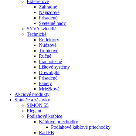
Exteriérové
Záhradné
Nájazdové
Prisadené
Svetelné hady
SYVA svietidlá
Technické
Reflektory
Núdzové
Trubicové
Ručné
Prachotesné
Lištové systémy
Downlight
Prisadené
Panely
Mriežkové
Akciové produkty
Spínače a zásuvky
SIMON 55
Elegant
Podlahové krabice
Káblové priechodky
Podlahové káblové priechodky
Rad FB