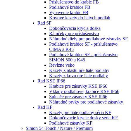
Príslušenstvo do krabíc FB
Podlahové krabice FB
Vybavenie krabíc FB
Kovové kazety do liatych podláh
Rad SF
Dokončovacia krycia doska
Rámčeky pre príslušenstvo
Náhradné diely pre podlahové zásuvky SF
Podlahové krabice SF - príslušenstvo
CIMA a K45
Podlahové krabice SF - príslušenstvo
SIMON 500 a K45
Revízne veko
Kazety z plastu pre liate podlahy
Kazety z kovu pre liate podlahy
Rad KSE IP66
Krabice pre zásuvky KSE IP66
Vklady podlahovej krabice KSE IP66
Spínače pre zásuvky KSE IP66
Náhradné prvky pre podlahové zásuvky
Rad KF
Kazety pre liate podlahy séria KF
Dokončovacie krycie dosky séria KF
Podlahové zásuvky KF
Simon 54 Touch / Nature / Premium