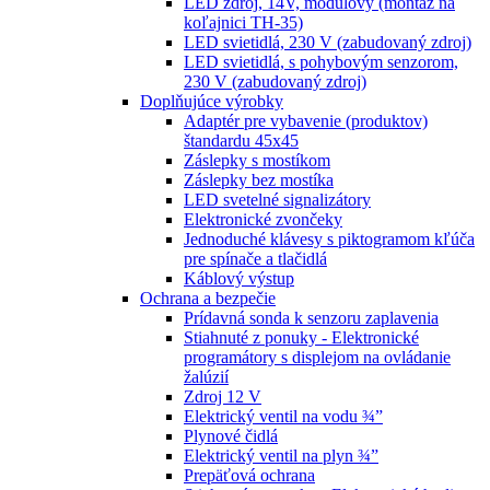
LED zdroj, 14V, modulový (montáž na
koľajnici TH-35)
LED svietidlá, 230 V (zabudovaný zdroj)
LED svietidlá, s pohybovým senzorom,
230 V (zabudovaný zdroj)
Doplňujúce výrobky
Adaptér pre vybavenie (produktov)
štandardu 45x45
Záslepky s mostíkom
Záslepky bez mostíka
LED svetelné signalizátory
Elektronické zvončeky
Jednoduché klávesy s piktogramom kľúča
pre spínače a tlačidlá
Káblový výstup
Ochrana a bezpečie
Prídavná sonda k senzoru zaplavenia
Stiahnuté z ponuky - Elektronické
programátory s displejom na ovládanie
žalúzií
Zdroj 12 V
Elektrický ventil na vodu ¾”
Plynové čidlá
Elektrický ventil na plyn ¾”
Prepäťová ochrana