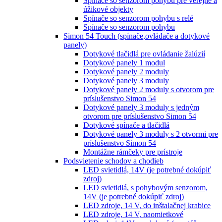
Spínače so senzorom pohybu pre verejné a
úžikové objekty
Spínače so senzorom pohybu s relé
Spínače so senzorom pohybu
Simon 54 Touch (spínače,ovládače a dotykové
panely)
Dotykové tlačidlá pre ovládanie žalúzií
Dotykové panely 1 modul
Dotykové panely 2 moduly
Dotykové panely 3 moduly
Dotykové panely 2 moduly s otvorom pre
príslušenstvo Simon 54
Dotykové panely 3 moduly s jedným
otvorom pre príslušenstvo Simon 54
Dotykové spínače a tlačidlá
Dotykové panely 3 moduly s 2 otvormi pre
príslušenstvo Simon 54
Montážne rámčeky pre prístroje
Podsvietenie schodov a chodieb
LED svietidlá, 14V (je potrebné dokúpiť
zdroj)
LED svietidlá, s pohybovým senzorom,
14V (je potrebné dokúpiť zdroj)
LED zdroje, 14 V, do inštalačnej krabice
LED zdroje, 14 V, naomietkové