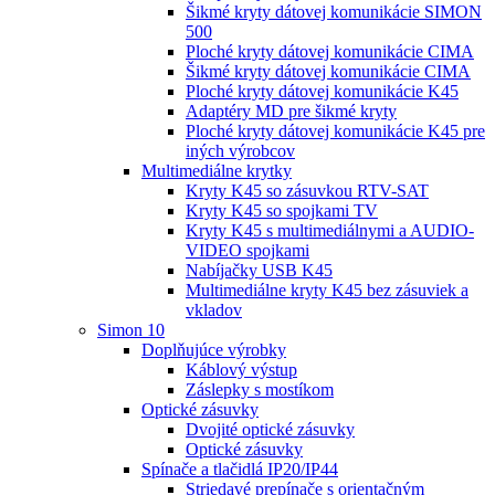
Šikmé kryty dátovej komunikácie SIMON
500
Ploché kryty dátovej komunikácie CIMA
Šikmé kryty dátovej komunikácie CIMA
Ploché kryty dátovej komunikácie K45
Adaptéry MD pre šikmé kryty
Ploché kryty dátovej komunikácie K45 pre
iných výrobcov
Multimediálne krytky
Kryty K45 so zásuvkou RTV-SAT
Kryty K45 so spojkami TV
Kryty K45 s multimediálnymi a AUDIO-
VIDEO spojkami
Nabíjačky USB K45
Multimediálne kryty K45 bez zásuviek a
vkladov
Simon 10
Doplňujúce výrobky
Káblový výstup
Záslepky s mostíkom
Optické zásuvky
Dvojité optické zásuvky
Optické zásuvky
Spínače a tlačidlá IP20/IP44
Striedavé prepínače s orientačným