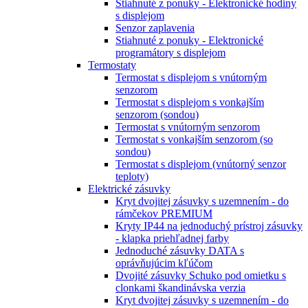
Stiahnuté z ponuky - Elektronické hodiny
s displejom
Senzor zaplavenia
Stiahnuté z ponuky - Elektronické
programátory s displejom
Termostaty
Termostat s displejom s vnútorným
senzorom
Termostat s displejom s vonkajším
senzorom (sondou)
Termostat s vnútorným senzorom
Termostat s vonkajším senzorom (so
sondou)
Termostat s displejom (vnútorný senzor
teploty)
Elektrické zásuvky
Kryt dvojitej zásuvky s uzemnením - do
rámčekov PREMIUM
Kryty IP44 na jednoduchý prístroj zásuvky
- klapka priehľadnej farby
Jednoduché zásuvky DATA s
oprávňujúcim kľúčom
Dvojité zásuvky Schuko pod omietku s
clonkami škandinávska verzia
Kryt dvojitej zásuvky s uzemnením - do