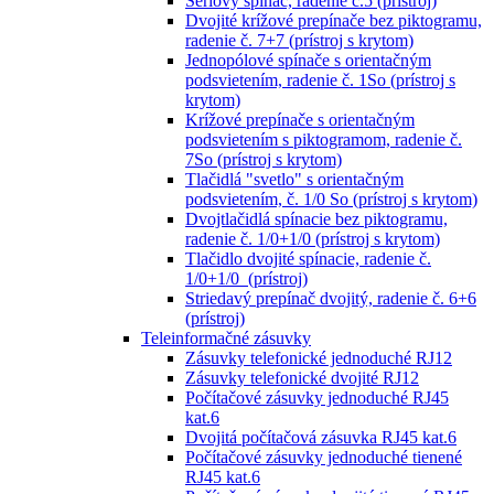
Sériový spínač, radenie č.5 (prístroj)
Dvojité krížové prepínače bez piktogramu,
radenie č. 7+7 (prístroj s krytom)
Jednopólové spínače s orientačným
podsvietením, radenie č. 1So (prístroj s
krytom)
Krížové prepínače s orientačným
podsvietením s piktogramom, radenie č.
7So (prístroj s krytom)
Tlačidlá "svetlo" s orientačným
podsvietením, č. 1/0 So (prístroj s krytom)
Dvojtlačidlá spínacie bez piktogramu,
radenie č. 1/0+1/0 (prístroj s krytom)
Tlačidlo dvojité spínacie, radenie č.
1/0+1/0 (prístroj)
Striedavý prepínač dvojitý, radenie č. 6+6
(prístroj)
Teleinformačné zásuvky
Zásuvky telefonické jednoduché RJ12
Zásuvky telefonické dvojité RJ12
Počítačové zásuvky jednoduché RJ45
kat.6
Dvojitá počítačová zásuvka RJ45 kat.6
Počítačové zásuvky jednoduché tienené
RJ45 kat.6