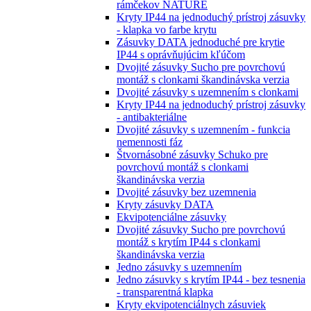
rámčekov NATURE
Kryty IP44 na jednoduchý prístroj zásuvky
- klapka vo farbe krytu
Zásuvky DATA jednoduché pre krytie
IP44 s oprávňujúcim kľúčom
Dvojité zásuvky Sucho pre povrchovú
montáž s clonkami škandinávska verzia
Dvojité zásuvky s uzemnením s clonkami
Kryty IP44 na jednoduchý prístroj zásuvky
- antibakteriálne
Dvojité zásuvky s uzemnením - funkcia
nemennosti fáz
Štvornásobné zásuvky Schuko pre
povrchovú montáž s clonkami
škandinávska verzia
Dvojité zásuvky bez uzemnenia
Kryty zásuvky DATA
Ekvipotenciálne zásuvky
Dvojité zásuvky Sucho pre povrchovú
montáž s krytím IP44 s clonkami
škandinávska verzia
Jedno zásuvky s uzemnením
Jedno zásuvky s krytím IP44 - bez tesnenia
- transparentná klapka
Kryty ekvipotenciálnych zásuviek