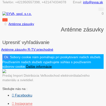
Telefón:
+421950557398, +421474334078
Email:
info@syva.sk
0
Anténne zásuvky
Anténne zásuvky
Upresniť vyhľadávanie
Anténne zásuvky R-TV priechodné
Ok
Súbory cookie nám pomáhajú pri poskytovaní našich služieb.
Používaním našich služieb vyjadrujete súhlas s používaním
súborov cookie
Ďalšie informácie
Predaj Import Distribúcia Veľkoobchod elektroinštalačného
materiálu a svietidiel.
Sledujte nás na :
 Facebooku
 Instagrame