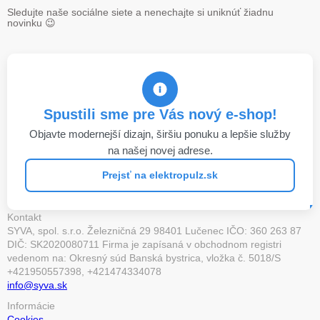
Sledujte naše sociálne siete a nenechajte si uniknúť žiadnu
novinku
😉
Spustili sme pre Vás nový e-shop!
Objavte modernejší dizajn, širšiu ponuku a lepšie služby
na našej novej adrese.
Prejsť na elektropulz.sk
Kontakt
SYVA, spol. s.r.o. Železničná 29 98401 Lučenec IČO: 360 263 87
DIČ: SK2020080711 Firma je zapísaná v obchodnom registri
vedenom na: Okresný súd Banská bystrica, vložka č. 5018/S
+421950557398, +421474334078
info@syva.sk
Informácie
Cookies