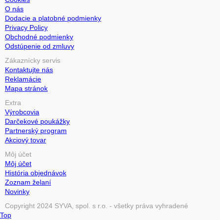
O nás
Dodacie a platobné podmienky
Privacy Policy
Obchodné podmienky
Odstúpenie od zmluvy
Zákaznícky servis
Kontaktujte nás
Reklamácie
Mapa stránok
Extra
Výrobcovia
Darčekové poukážky
Partnerský program
Akciový tovar
Môj účet
Môj účet
História objednávok
Zoznam želaní
Novinky
Copyright 2024 SYVA, spol. s r.o. - všetky práva vyhradené
Top