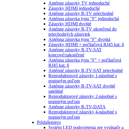
Anténne zásuvky TV jednoduché
Zásuvky HDMI jednoduché
Anténne zásuvky R-TV priechodné
Anténna zásuvka typu "F" jednoduchá
Zásuvky HDMI dvojité
Anténne zásuvky R-TV ukončená do
priechodných zásuviek
Anténna zásuvka typu "F" dvojitá
Zásuvky HDMI + počítačová RJ45 kat. 6
Anténne zásuvky R-TV-SAT
koncové/zakončené
Anténna zásuvka typu "F" + počítačová
RJ45 kat. 6
Anténné zásuvky R-TV-SAT priechodné
Reproduktorové zásuvky 1-násobné s
popisným poľom
Anténne zásuvky R-TV-SAT dvojité
satelitné
Reproduktorové zásuvky 2-násobné s
popisným poľom
Anténne zásuvky R-TV-DATA
Reproduktorové zásuvky 4-násobné s
popisným poľom
Príslušenstvo
Systém LED podsvietenia pre vypínače a