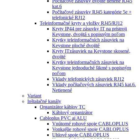
Počítačové zásuvky dvojité tienené RJ45
kat.6
Počítačové zásuvky RJ45 kategórie 5e +
telefonické RJ12
Teleinformačné kryty a vložky RJ45/RJ12
Kryty IP44 pre zásuvky IT na prístroji
Keystone, dvojitá s popisným poľom
Krytky teleinformačních zásuviek na
Keystone ploché dvojité
Kryty ITzásuviek na Keystone skosené,
dvojité
Krytky teleinformačních zásuviek na
Keystone jednoduché šikmé s popisným
poľom
Vklady telefonických zásuviek RJ12
Vklady počítačových zásuviek RJ45 kat.6.
Netienené
Variant
Inštalačné kanály
Organizátor káblov TC
Káblový organizátor
Cabloplus PVC ai ALU
Vnútorné rohové spoje CABLOPLUS
Vonkajšie rohové spoje CABLOPLUS
Uhlové spoje CABLOPLUS