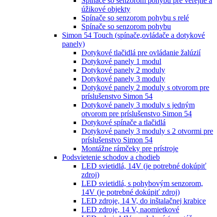
Spínače so senzorom pohybu pre verejné a
úžikové objekty
Spínače so senzorom pohybu s relé
Spínače so senzorom pohybu
Simon 54 Touch (spínače,ovládače a dotykové
panely)
Dotykové tlačidlá pre ovládanie žalúzií
Dotykové panely 1 modul
Dotykové panely 2 moduly
Dotykové panely 3 moduly
Dotykové panely 2 moduly s otvorom pre
príslušenstvo Simon 54
Dotykové panely 3 moduly s jedným
otvorom pre príslušenstvo Simon 54
Dotykové spínače a tlačidlá
Dotykové panely 3 moduly s 2 otvormi pre
príslušenstvo Simon 54
Montážne rámčeky pre prístroje
Podsvietenie schodov a chodieb
LED svietidlá, 14V (je potrebné dokúpiť
zdroj)
LED svietidlá, s pohybovým senzorom,
14V (je potrebné dokúpiť zdroj)
LED zdroje, 14 V, do inštalačnej krabice
LED zdroje, 14 V, naomietkové