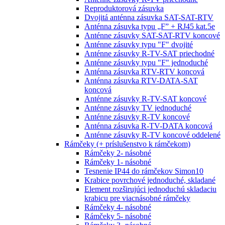
Reproduktorová zásuvka
Dvojitá anténna zásuvka SAT-SAT-RTV
Anténna zásuvka typu „F” + RJ45 kat.5e
Anténne zásuvky SAT-SAT-RTV koncové
Anténne zásuvky typu "F" dvojité
Anténne zásuvky R-TV-SAT priechodné
Anténne zásuvky typu "F" jednoduché
Anténna zásuvka RTV-RTV koncová
Anténna zásuvka RTV-DATA-SAT
koncová
Anténne zásuvky R-TV-SAT koncové
Anténne zásuvky TV jednoduché
Anténne zásuvky R-TV koncové
Anténna zásuvka R-TV-DATA koncová
Anténne zásuvky R-TV koncové oddelené
Rámčeky (+ príslušenstvo k rámčekom)
Rámčeky 2- násobné
Rámčeky 1- násobné
Tesnenie IP44 do rámčekov Simon10
Krabice povrchové jednoduché, skladané
Element rozširujúci jednoduchú skladaciu
krabicu pre viacnásobné rámčeky
Rámčeky 4- násobné
Rámčeky 5- násobné