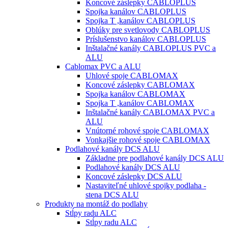
Koncové záslepky CABLOPLUS
Spojka kanálov CABLOPLUS
Spojka T ,kanálov CABLOPLUS
Oblúky pre svetlovody CABLOPLUS
Príslušenstvo kanálov CABLOPLUS
Inštalačné kanály CABLOPLUS PVC a
ALU
Cablomax PVC a ALU
Uhlové spoje CABLOMAX
Koncové záslepky CABLOMAX
Spojka kanálov CABLOMAX
Spojka T ,kanálov CABLOMAX
Inštalačné kanály CABLOMAX PVC a
ALU
Vnútorné rohové spoje CABLOMAX
Vonkajšie rohové spoje CABLOMAX
Podlahové kanály DCS ALU
Základne pre podlahové kanály DCS ALU
Podlahové kanály DCS ALU
Koncové záslepky DCS ALU
Nastaviteľné uhlové spojky podlaha -
stena DCS ALU
Produkty na montáž do podlahy
Stĺpy radu ALC
Stĺpy radu ALC