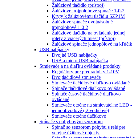
Žalúziové tlačidlo (prístroj)
Žalúziové trojpolohové spínače 1-0-2
Kryty k žalúziovému tlačidlu SZP1M
Žalúziové spínače dvojnásobné
trojpolohové 1-0-2
Žalúziové tlačidlo na ovládanie jednej
rolety z viacerých miest (prístroj)
Žalúziové spínače jednopólové na kľúčik
USB nabíjačky
Dvojité USB nabíjačky
USB a micro USB nabíjačka
Stmievače a na diaľku ovládané produkty
Regulátory pre predradníky 1-10V
Dvojtlačidlové stmievače
Stmievače tlačidlové diaľkovo ovládané
Spínače tlačidlové diaľkovo ovládané
Spínače časové tlačidlové diaľkovo
ovládané
Stmievače otočné na stmievateľné LED -
jednoobvodové ( 2 vodičové)
Stmievače otočné tlačítkové
Spínače s pohybovým senzorom
Spínač so senzorom pohybu s relé pre
verejné úžitkové objekty