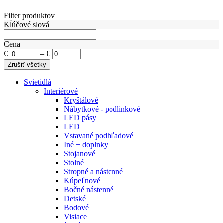
Filter produktov
Kĺúčové slová
Cena
€
–
€
Svietidlá
Interiérové
Kryštálové
Nábytkové - podlinkové
LED pásy
LED
Vstavané podhľadové
Iné + doplnky
Stojanové
Stolné
Stropné a nástenné
Kúpeľnové
Bočné nástenné
Detské
Bodové
Visiace