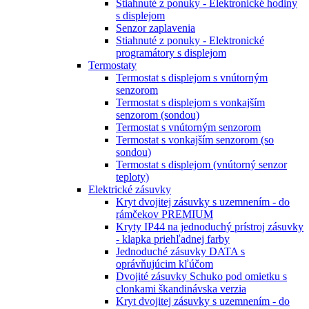
Stiahnuté z ponuky - Elektronické hodiny
s displejom
Senzor zaplavenia
Stiahnuté z ponuky - Elektronické
programátory s displejom
Termostaty
Termostat s displejom s vnútorným
senzorom
Termostat s displejom s vonkajším
senzorom (sondou)
Termostat s vnútorným senzorom
Termostat s vonkajším senzorom (so
sondou)
Termostat s displejom (vnútorný senzor
teploty)
Elektrické zásuvky
Kryt dvojitej zásuvky s uzemnením - do
rámčekov PREMIUM
Kryty IP44 na jednoduchý prístroj zásuvky
- klapka priehľadnej farby
Jednoduché zásuvky DATA s
oprávňujúcim kľúčom
Dvojité zásuvky Schuko pod omietku s
clonkami škandinávska verzia
Kryt dvojitej zásuvky s uzemnením - do