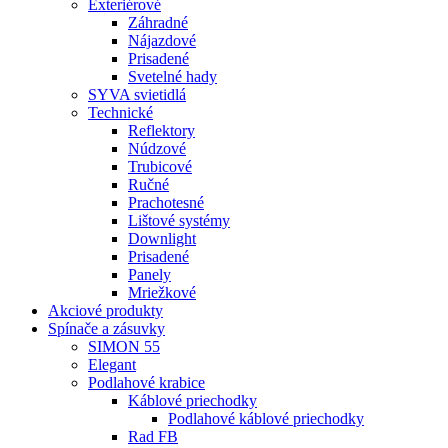
Exteriérové
Záhradné
Nájazdové
Prisadené
Svetelné hady
SYVA svietidlá
Technické
Reflektory
Núdzové
Trubicové
Ručné
Prachotesné
Lištové systémy
Downlight
Prisadené
Panely
Mriežkové
Akciové produkty
Spínače a zásuvky
SIMON 55
Elegant
Podlahové krabice
Káblové priechodky
Podlahové káblové priechodky
Rad FB