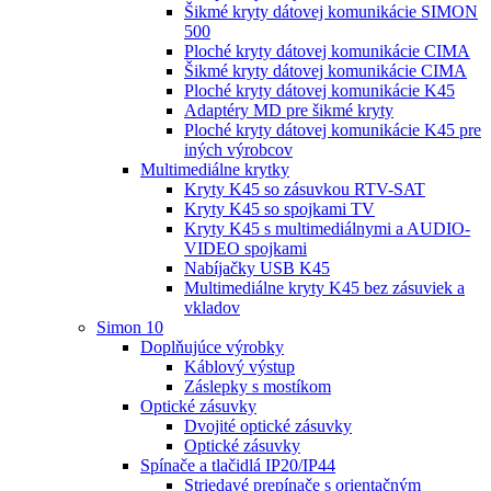
Šikmé kryty dátovej komunikácie SIMON
500
Ploché kryty dátovej komunikácie CIMA
Šikmé kryty dátovej komunikácie CIMA
Ploché kryty dátovej komunikácie K45
Adaptéry MD pre šikmé kryty
Ploché kryty dátovej komunikácie K45 pre
iných výrobcov
Multimediálne krytky
Kryty K45 so zásuvkou RTV-SAT
Kryty K45 so spojkami TV
Kryty K45 s multimediálnymi a AUDIO-
VIDEO spojkami
Nabíjačky USB K45
Multimediálne kryty K45 bez zásuviek a
vkladov
Simon 10
Doplňujúce výrobky
Káblový výstup
Záslepky s mostíkom
Optické zásuvky
Dvojité optické zásuvky
Optické zásuvky
Spínače a tlačidlá IP20/IP44
Striedavé prepínače s orientačným