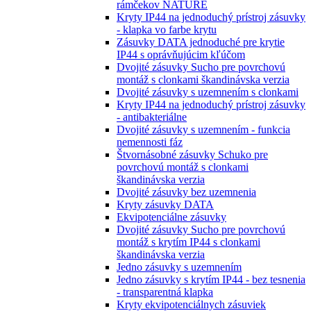
rámčekov NATURE
Kryty IP44 na jednoduchý prístroj zásuvky
- klapka vo farbe krytu
Zásuvky DATA jednoduché pre krytie
IP44 s oprávňujúcim kľúčom
Dvojité zásuvky Sucho pre povrchovú
montáž s clonkami škandinávska verzia
Dvojité zásuvky s uzemnením s clonkami
Kryty IP44 na jednoduchý prístroj zásuvky
- antibakteriálne
Dvojité zásuvky s uzemnením - funkcia
nemennosti fáz
Štvornásobné zásuvky Schuko pre
povrchovú montáž s clonkami
škandinávska verzia
Dvojité zásuvky bez uzemnenia
Kryty zásuvky DATA
Ekvipotenciálne zásuvky
Dvojité zásuvky Sucho pre povrchovú
montáž s krytím IP44 s clonkami
škandinávska verzia
Jedno zásuvky s uzemnením
Jedno zásuvky s krytím IP44 - bez tesnenia
- transparentná klapka
Kryty ekvipotenciálnych zásuviek