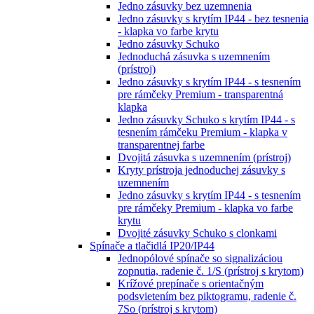
Jedno zásuvky bez uzemnenia
Jedno zásuvky s krytím IP44 - bez tesnenia
- klapka vo farbe krytu
Jedno zásuvky Schuko
Jednoduchá zásuvka s uzemnením
(prístroj)
Jedno zásuvky s krytím IP44 - s tesnením
pre rámčeky Premium - transparentná
klapka
Jedno zásuvky Schuko s krytím IP44 - s
tesnením rámčeku Premium - klapka v
transparentnej farbe
Dvojitá zásuvka s uzemnením (prístroj)
Kryty prístroja jednoduchej zásuvky s
uzemnením
Jedno zásuvky s krytím IP44 - s tesnením
pre rámčeky Premium - klapka vo farbe
krytu
Dvojité zásuvky Schuko s clonkami
Spínače a tlačidlá IP20/IP44
Jednopólové spínače so signalizáciou
zopnutia, radenie č. 1/S (prístroj s krytom)
Krížové prepínače s orientačným
podsvietením bez piktogramu, radenie č.
7So (prístroj s krytom)