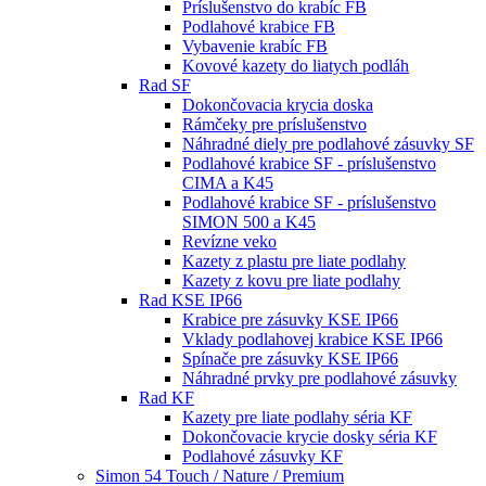
Príslušenstvo do krabíc FB
Podlahové krabice FB
Vybavenie krabíc FB
Kovové kazety do liatych podláh
Rad SF
Dokončovacia krycia doska
Rámčeky pre príslušenstvo
Náhradné diely pre podlahové zásuvky SF
Podlahové krabice SF - príslušenstvo
CIMA a K45
Podlahové krabice SF - príslušenstvo
SIMON 500 a K45
Revízne veko
Kazety z plastu pre liate podlahy
Kazety z kovu pre liate podlahy
Rad KSE IP66
Krabice pre zásuvky KSE IP66
Vklady podlahovej krabice KSE IP66
Spínače pre zásuvky KSE IP66
Náhradné prvky pre podlahové zásuvky
Rad KF
Kazety pre liate podlahy séria KF
Dokončovacie krycie dosky séria KF
Podlahové zásuvky KF
Simon 54 Touch / Nature / Premium