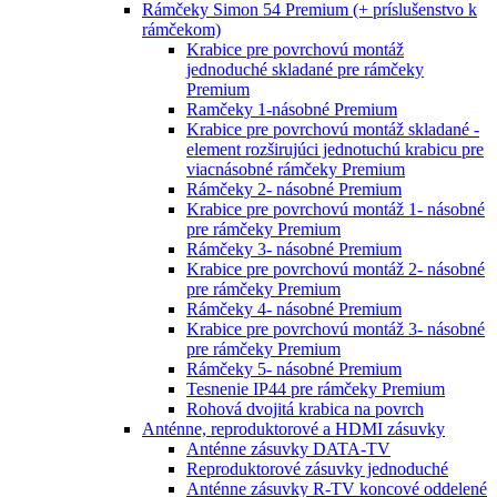
Rámčeky Simon 54 Premium (+ príslušenstvo k
rámčekom)
Krabice pre povrchovú montáž
jednoduché skladané pre rámčeky
Premium
Ramčeky 1-násobné Premium
Krabice pre povrchovú montáž skladané -
element rozširujúci jednotuchú krabicu pre
viacnásobné rámčeky Premium
Rámčeky 2- násobné Premium
Krabice pre povrchovú montáž 1- násobné
pre rámčeky Premium
Rámčeky 3- násobné Premium
Krabice pre povrchovú montáž 2- násobné
pre rámčeky Premium
Rámčeky 4- násobné Premium
Krabice pre povrchovú montáž 3- násobné
pre rámčeky Premium
Rámčeky 5- násobné Premium
Tesnenie IP44 pre rámčeky Premium
Rohová dvojitá krabica na povrch
Anténne, reproduktorové a HDMI zásuvky
Anténne zásuvky DATA-TV
Reproduktorové zásuvky jednoduché
Anténne zásuvky R-TV koncové oddelené