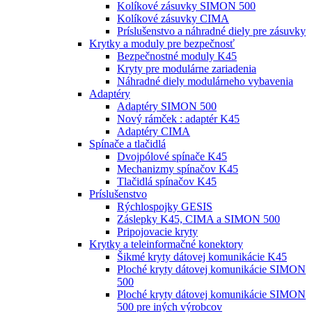
Kolíkové zásuvky SIMON 500
Kolíkové zásuvky CIMA
Príslušenstvo a náhradné diely pre zásuvky
Krytky a moduly pre bezpečnosť
Bezpečnostné moduly K45
Kryty pre modulárne zariadenia
Náhradné diely modulárneho vybavenia
Adaptéry
Adaptéry SIMON 500
Nový rámček : adaptér K45
Adaptéry CIMA
Spínače a tlačidlá
Dvojpólové spínače K45
Mechanizmy spínačov K45
Tlačidlá spínačov K45
Príslušenstvo
Rýchlospojky GESIS
Záslepky K45, CIMA a SIMON 500
Pripojovacie kryty
Krytky a teleinformačné konektory
Šikmé kryty dátovej komunikácie K45
Ploché kryty dátovej komunikácie SIMON
500
Ploché kryty dátovej komunikácie SIMON
500 pre iných výrobcov