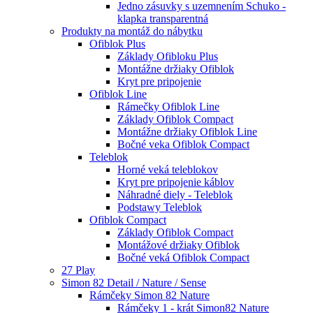
Jedno zásuvky s uzemnením Schuko -
klapka transparentná
Produkty na montáž do nábytku
Ofiblok Plus
Základy Ofibloku Plus
Montážne držiaky Ofiblok
Kryt pre pripojenie
Ofiblok Line
Rámečky Ofiblok Line
Základy Ofiblok Compact
Montážne držiaky Ofiblok Line
Bočné veka Ofiblok Compact
Teleblok
Horné veká teleblokov
Kryt pre pripojenie káblov
Náhradné diely - Teleblok
Podstawy Teleblok
Ofiblok Compact
Základy Ofiblok Compact
Montážové držiaky Ofiblok
Bočné veká Ofiblok Compact
27 Play
Simon 82 Detail / Nature / Sense
Rámčeky Simon 82 Nature
Rámčeky 1 - krát Simon82 Nature