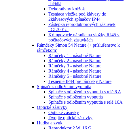
tlačidlá
Dekoratívny krúžok
Tesniaca vložka pod klávesy do
2klávesových spínačov IP44
Záslepka reproduktorových zásuviek
..GL3.01/..
Krimpovacie náradie na vložky RJ45 v
počítačových zásuvkách
Rámčeky Simon 54 Nature (+ príslušenstvo k
rámčekom)
Rámčeky 1 - násobné Nature
Rámčeky 2 - násobné Nature
Rámčeky 3 - násobné Nature
Rámčeky 4 - násobné Nature
Rámčeky 5 - násobné Nature
Tesnenie IP44 pre rámčeky Nature
Spínače s odložením vypnutia
Spínače s odložením vypnutia s relé 8 A
Spínače s odložením vypnutia
Spínače s odložením vypnutia s relé 16A
Optické zásuvky
Optické zásuvky
Dvojité optické zásuvky
Hudba a zvuk
Reproduktor 2 W, 16 Ω