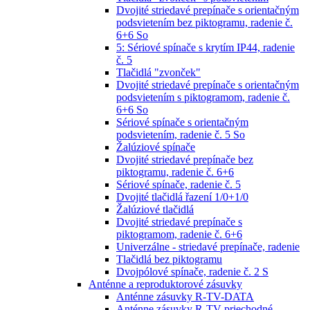
Dvojité striedavé prepínače s orientačným
podsvietením bez piktogramu, radenie č.
6+6 So
5: Sériové spínače s krytím IP44, radenie
č. 5
Tlačidlá "zvonček"
Dvojité striedavé prepínače s orientačným
podsvietením s piktogramom, radenie č.
6+6 So
Sériové spínače s orientačným
podsvietením, radenie č. 5 So
Žalúziové spínače
Dvojité striedavé prepínače bez
piktogramu, radenie č. 6+6
Sériové spínače, radenie č. 5
Dvojité tlačidlá řazení 1/0+1/0
Žalúziové tlačidlá
Dvojité striedavé prepínače s
piktogramom, radenie č. 6+6
Univerzálne - striedavé prepínače, radenie
Tlačidlá bez piktogramu
Dvojpólové spínače, radenie č. 2 S
Anténne a reproduktorové zásuvky
Anténne zásuvky R-TV-DATA
Anténne zásuvky R-TV priechodné