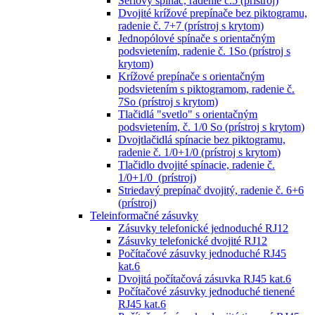
Sériový spínač, radenie č.5 (prístroj)
Dvojité krížové prepínače bez piktogramu,
radenie č. 7+7 (prístroj s krytom)
Jednopólové spínače s orientačným
podsvietením, radenie č. 1So (prístroj s
krytom)
Krížové prepínače s orientačným
podsvietením s piktogramom, radenie č.
7So (prístroj s krytom)
Tlačidlá "svetlo" s orientačným
podsvietením, č. 1/0 So (prístroj s krytom)
Dvojtlačidlá spínacie bez piktogramu,
radenie č. 1/0+1/0 (prístroj s krytom)
Tlačidlo dvojité spínacie, radenie č.
1/0+1/0 (prístroj)
Striedavý prepínač dvojitý, radenie č. 6+6
(prístroj)
Teleinformačné zásuvky
Zásuvky telefonické jednoduché RJ12
Zásuvky telefonické dvojité RJ12
Počítačové zásuvky jednoduché RJ45
kat.6
Dvojitá počítačová zásuvka RJ45 kat.6
Počítačové zásuvky jednoduché tienené
RJ45 kat.6