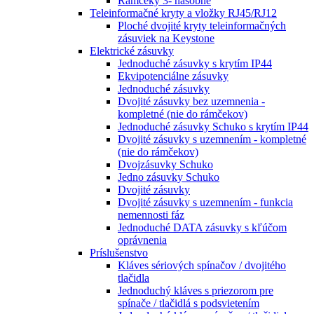
Rámčeky 3- násobné
Teleinformačné kryty a vložky RJ45/RJ12
Ploché dvojité kryty teleinformačných
zásuviek na Keystone
Elektrické zásuvky
Jednoduché zásuvky s krytím IP44
Ekvipotenciálne zásuvky
Jednoduché zásuvky
Dvojité zásuvky bez uzemnenia -
kompletné (nie do rámčekov)
Jednoduché zásuvky Schuko s krytím IP44
Dvojité zásuvky s uzemnením - kompletné
(nie do rámčekov)
Dvojzásuvky Schuko
Jedno zásuvky Schuko
Dvojité zásuvky
Dvojité zásuvky s uzemnením - funkcia
nemennosti fáz
Jednoduché DATA zásuvky s kľúčom
oprávnenia
Príslušenstvo
Kláves sériových spínačov / dvojitého
tlačidla
Jednoduchý kláves s priezorom pre
spínače / tlačidlá s podsvietením