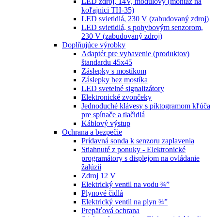
LED zdroj, 14V, modulový (montáž na
koľajnici TH-35)
LED svietidlá, 230 V (zabudovaný zdroj)
LED svietidlá, s pohybovým senzorom,
230 V (zabudovaný zdroj)
Doplňujúce výrobky
Adaptér pre vybavenie (produktov)
štandardu 45x45
Záslepky s mostíkom
Záslepky bez mostíka
LED svetelné signalizátory
Elektronické zvončeky
Jednoduché klávesy s piktogramom kľúča
pre spínače a tlačidlá
Káblový výstup
Ochrana a bezpečie
Prídavná sonda k senzoru zaplavenia
Stiahnuté z ponuky - Elektronické
programátory s displejom na ovládanie
žalúzií
Zdroj 12 V
Elektrický ventil na vodu ¾”
Plynové čidlá
Elektrický ventil na plyn ¾”
Prepäťová ochrana