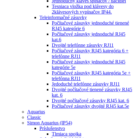
Jednoduchý kláves spínačov / tlačidiel
Tesniaca vložka pod klávesy do
2klávesových vypínačov IP44.
Teleinformačné zásuvky
Počítačové zásuvky jednoduché tienené
RJ45 kategórie 6
Počítačové zásuvky jednoduché RJ45
kat.6
Dvojité telefónne zásuvky RJ11
Počítačové zásuvky RJ45 kategória 6 +
telefónne RJ11
Počítačové zásuvky jednoduché RJ45
kategórie 5e
Počítačové zásuvky RJ45 kategória 5e +
telefónna RJ11
Jedoduché telefónne zásuvky RJ11
Dvojité počítačové tienené zásuvky RJ45
kat. 6
Dvojité počítačové zásuvky RJ45 kat. 6
Počítačové zásuvky dvojité RJ45 kat.5e
Aquarius
Classic
Simon Aquarius (IP54)
Príslušenstvo
Tlmiaca spojka