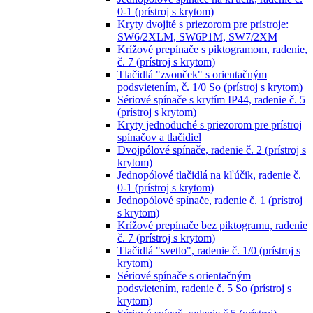
0-1 (prístroj s krytom)
Kryty dvojité s priezorom pre prístroje:
SW6/2XLM, SW6P1M, SW7/2XM
Krížové prepínače s piktogramom, radenie,
č. 7 (prístroj s krytom)
Tlačidlá "zvonček" s orientačným
podsvietením, č. 1/0 So (prístroj s krytom)
Sériové spínače s krytím IP44, radenie č. 5
(prístroj s krytom)
Kryty jednoduché s priezorom pre prístroj
spínačov a tlačidiel
Dvojpólové spínače, radenie č. 2 (prístroj s
krytom)
Jednopólové tlačidlá na kľúčik, radenie č.
0-1 (prístroj s krytom)
Jednopólové spínače, radenie č. 1 (prístroj
s krytom)
Krížové prepínače bez piktogramu, radenie
č. 7 (prístroj s krytom)
Tlačidlá "svetlo", radenie č. 1/0 (prístroj s
krytom)
Sériové spínače s orientačným
podsvietením, radenie č. 5 So (prístroj s
krytom)