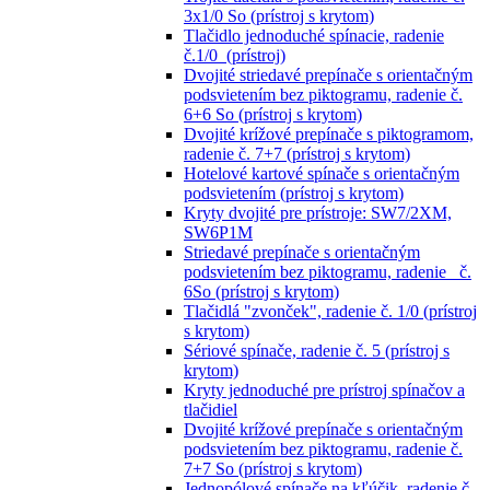
3x1/0 So (prístroj s krytom)
Tlačidlo jednoduché spínacie, radenie
č.1/0 (prístroj)
Dvojité striedavé prepínače s orientačným
podsvietením bez piktogramu, radenie č.
6+6 So (prístroj s krytom)
Dvojité krížové prepínače s piktogramom,
radenie č. 7+7 (prístroj s krytom)
Hotelové kartové spínače s orientačným
podsvietením (prístroj s krytom)
Kryty dvojité pre prístroje: SW7/2XM,
SW6P1M
Striedavé prepínače s orientačným
podsvietením bez piktogramu, radenie č.
6So (prístroj s krytom)
Tlačidlá "zvonček", radenie č. 1/0 (prístroj
s krytom)
Sériové spínače, radenie č. 5 (prístroj s
krytom)
Kryty jednoduché pre prístroj spínačov a
tlačidiel
Dvojité krížové prepínače s orientačným
podsvietením bez piktogramu, radenie č.
7+7 So (prístroj s krytom)
Jednopólové spínače na kľúčik, radenie č.