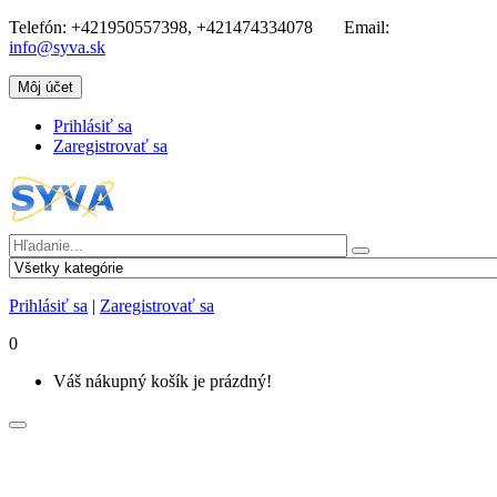
Telefón:
+421950557398, +421474334078
Email:
info@syva.sk
Môj účet
Prihlásiť sa
Zaregistrovať sa
Prihlásiť sa
|
Zaregistrovať sa
0
Váš nákupný košík je prázdný!