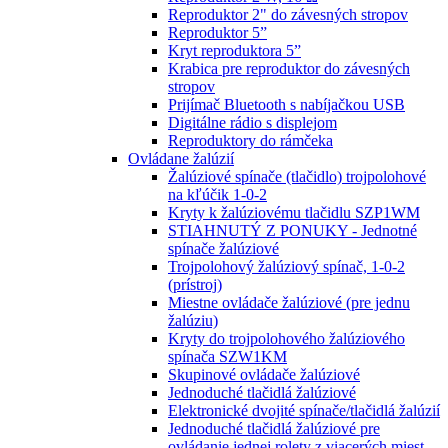
Reproduktor 2" do závesných stropov
Reproduktor 5”
Kryt reproduktora 5”
Krabica pre reproduktor do závesných
stropov
Prijímač Bluetooth s nabíjačkou USB
Digitálne rádio s displejom
Reproduktory do rámčeka
Ovládane žalúzií
Žalúziové spínače (tlačidlo) trojpolohové
na kľúčik 1-0-2
Kryty k žalúziovému tlačidlu SZP1WM
STIAHNUTÝ Z PONUKY - Jednotné
spínače žalúziové
Trojpolohový žalúziový spínač, 1-0-2
(prístroj)
Miestne ovládače žalúziové (pre jednu
žalúziu)
Kryty do trojpolohového žalúziového
spínača SZW1KM
Skupinové ovládače žalúziové
Jednoduché tlačidlá žalúziové
Elektronické dvojité spínače/tlačidlá žalúzií
Jednoduché tlačidlá žalúziové pre
ovládanie jednej rolety z viacerých miest