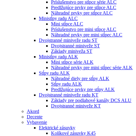
Príslušenstvo pre stĺpce série ALC
Predlžujúce prvky pre stĺpce ALC
Náhradné prvky pre stĺpce ALC
Ministĺpy radu ALC
Mini stĺpce ALC
Príslušenstvo pre mini stĺpce ALC
Náhradné prvky pre mini stĺpec ALC
Dvojstranné miniveže radu ST
Dvojstranné miniveže ST
Základy miniveža ST
Ministĺpy radu ALK
Mini stĺpce série ALK
Náhradné prvky pre mini stĺpec série ALK
Stĺpy radu ALK
Náhradné diely pre stĺpy ALK
Stĺpy radu ALK
Predlžujúce prvky pre stĺpy ALK
Dvojstranné miniveže radu KT
Základy pre podlahové kanály DCS ALU
Dvojstranné miniveže KT
Akord
Decente
Vybavenie
Elektrické zásuvky
Kolíkové zásuvky K45