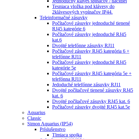
Jednoduchý kláves spínačov / tlačidiel
Tesniaca vložka pod klávesy do
2klávesových vypínačov IP44.
Teleinformačné zásuvky
Počítačové zásuvky jednoduché tienené
RJ45 kategórie 6
Počítačové zásuvky jednoduché RJ45
kat.6
Dvojité telefónne zásuvky RJ11
Počítačové zásuvky RJ45 kategória 6 +
telefónne RJ11
Počítačové zásuvky jednoduché RJ45
kategórie 5e
Počítačové zásuvky RJ45 kategória 5e +
telefónna RJ11
Jedoduché telefónne zásuvky RJ11
Dvojité počítačové tienené zásuvky RJ45
kat. 6
Dvojité počítačové zásuvky RJ45 kat. 6
Počítačové zásuvky dvojité RJ45 kat.5e
Aquarius
Classic
Simon Aquarius (IP54)
Príslušenstvo
Tlmiaca spojka