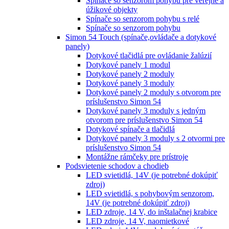
Spínače so senzorom pohybu pre verejné a
úžikové objekty
Spínače so senzorom pohybu s relé
Spínače so senzorom pohybu
Simon 54 Touch (spínače,ovládače a dotykové
panely)
Dotykové tlačidlá pre ovládanie žalúzií
Dotykové panely 1 modul
Dotykové panely 2 moduly
Dotykové panely 3 moduly
Dotykové panely 2 moduly s otvorom pre
príslušenstvo Simon 54
Dotykové panely 3 moduly s jedným
otvorom pre príslušenstvo Simon 54
Dotykové spínače a tlačidlá
Dotykové panely 3 moduly s 2 otvormi pre
príslušenstvo Simon 54
Montážne rámčeky pre prístroje
Podsvietenie schodov a chodieb
LED svietidlá, 14V (je potrebné dokúpiť
zdroj)
LED svietidlá, s pohybovým senzorom,
14V (je potrebné dokúpiť zdroj)
LED zdroje, 14 V, do inštalačnej krabice
LED zdroje, 14 V, naomietkové