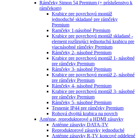
Rámčeky Simon 54 Premium (+ príslušenstvo k
rámčekom)
Krabice pre povrchovú montáž
jednoduché skladané pre rámčeky
Premium
Ramčeky 1-násobné Premium
Krabice pre povrchovú montáž skladané -
element rozširujúci jednotuchú krabicu pre
viacnásobné rámčeky Premium
Rámčeky 2- násobné Premium
Krabice pre povrchovú montáž 1- násobné
pre rámčeky Premium
Rámčeky 3- násobné Premium
Krabice pre povrchovú montáž 2- násobné
pre rámčeky Premium
Rámčeky 4- násobné Premium
Krabice pre povrchovú montáž 3- násobné
pre rámčeky Premium
Rámčeky 5- násobné Premium
Tesnenie IP44 pre rámčeky Premium
Rohová dvojitá krabica na povrch
Anténne, reproduktorové a HDMI zásuvky
Anténne zásuvky DATA-TV
Reproduktorové zásuvky jednoduché
Anténne zásuvky R-TV koncové oddelené