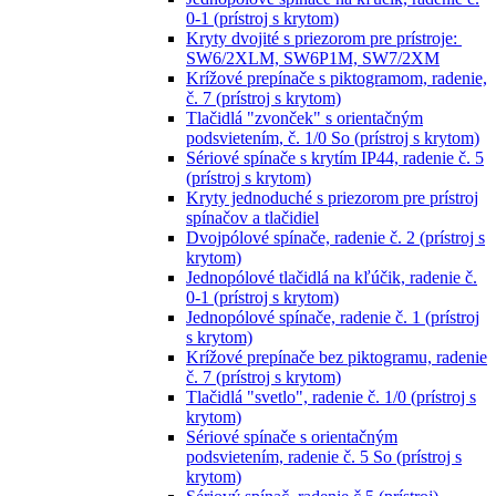
0-1 (prístroj s krytom)
Kryty dvojité s priezorom pre prístroje:
SW6/2XLM, SW6P1M, SW7/2XM
Krížové prepínače s piktogramom, radenie,
č. 7 (prístroj s krytom)
Tlačidlá "zvonček" s orientačným
podsvietením, č. 1/0 So (prístroj s krytom)
Sériové spínače s krytím IP44, radenie č. 5
(prístroj s krytom)
Kryty jednoduché s priezorom pre prístroj
spínačov a tlačidiel
Dvojpólové spínače, radenie č. 2 (prístroj s
krytom)
Jednopólové tlačidlá na kľúčik, radenie č.
0-1 (prístroj s krytom)
Jednopólové spínače, radenie č. 1 (prístroj
s krytom)
Krížové prepínače bez piktogramu, radenie
č. 7 (prístroj s krytom)
Tlačidlá "svetlo", radenie č. 1/0 (prístroj s
krytom)
Sériové spínače s orientačným
podsvietením, radenie č. 5 So (prístroj s
krytom)