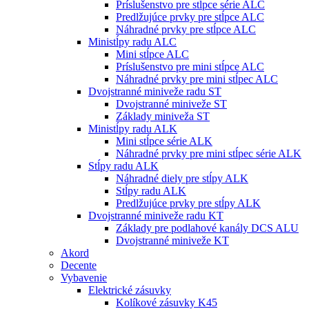
Príslušenstvo pre stĺpce série ALC
Predlžujúce prvky pre stĺpce ALC
Náhradné prvky pre stĺpce ALC
Ministĺpy radu ALC
Mini stĺpce ALC
Príslušenstvo pre mini stĺpce ALC
Náhradné prvky pre mini stĺpec ALC
Dvojstranné miniveže radu ST
Dvojstranné miniveže ST
Základy miniveža ST
Ministĺpy radu ALK
Mini stĺpce série ALK
Náhradné prvky pre mini stĺpec série ALK
Stĺpy radu ALK
Náhradné diely pre stĺpy ALK
Stĺpy radu ALK
Predlžujúce prvky pre stĺpy ALK
Dvojstranné miniveže radu KT
Základy pre podlahové kanály DCS ALU
Dvojstranné miniveže KT
Akord
Decente
Vybavenie
Elektrické zásuvky
Kolíkové zásuvky K45