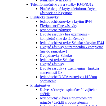
Rámčeky 3- násobné
Teleinformačné kryty a vložky RJ45/RJ12
Ploché dvojité kryty teleinformačných
zásuviek na Keystone
Elektrické zásuvky
Jednoduché zásuvky s krytím IP44
Ekvipotenciálne zásuvky
Jednoduché zásuvky
Dvojité zásuvky bez uzemnenia -
kompletné (nie do rámčekov)
Jednoduché zásuvky Schuko s krytím IP44
Dvojité zásuvky s uzemnením - kompletné
(nie do rámčekov)
Dvojzásuvky Schuko
Jedno zásuvky Schuko
Dvojité zásuvky
Dvojité zásuvky s uzemnením - funkcia
nemennosti fáz
Jednoduché DATA zásuvky s kľúčom
oprávnenia
Príslušenstvo
Kláves sériových spínačov / dvojitého
tlačidla
Jednoduchý kláves s priezorom pre
spínače / tlačidlá s podsvietením