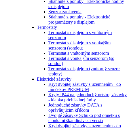
Stiahnuté z ponuky - Elektronické hodiny
s displejom
Senzor zaplavenia
Stiahnuté z ponuky - Elektronické
programátory s displejom
Termostaty
Termostat s displejom s vnútorným
senzorom
Termostat s displejom s vonkajším
senzorom (sondou)
Termostat s vnútorným senzorom
Termostat s vonkajším senzorom (so
sondou)
Termostat s displejom (vnútorný senzor
teploty)
Elektrické zásuvky
Kryt dvojitej zásuvky s uzemnením - do
rámčekov PREMIUM
Kryty IP44 na jednoduchý prístroj zásuvky
- klapka priehľadnej farby
Jednoduché zásuvky DATA s
oprávňujúcim kľúčom
Dvojité zásuvky Schuko pod omietku s
clonkami škandinávska verzia
Kryt dvojitej zásuvky s uzemnením - do