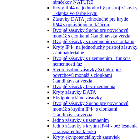
rámčekov NATURE
Kryty IP44 na jednoduchý prístroj zásuvky
- klapka vo farbe krytu
Zásuvky DATA jednoduché pre krytie
IP44 s oprávňujúcim kľúčom
Dvojité zásuvky Sucho pre povrchovú
montáž s clonkami škandinávska verzia
Dvojité zásuvky s uzemnením s clonkami
Kryty IP44 na jednoduchý prístroj zásuvky
- antibakteriálne
Dvojité zásuvky s uzemnením - funkcia
nemennosti fáz
Štvornásobné zásuvky Schuko pre
povrchovú montáž s clonkami
škandinávska verzia
Dvojité zásuvky bez uzemnenia
Kryty zásuvky DATA
Ekvipotenciálne zásuvky
Dvojité zásuvky Sucho pre povrchovú
montáž s krytím IP44 s clonkami
škandinávska verzia
Jedno zásuvky s uzemnením
Jedno zásuvky s krytím IP44 - bez tesnenia
- transparentná klapka
Kryty ekvipotenciálnych zásuviek