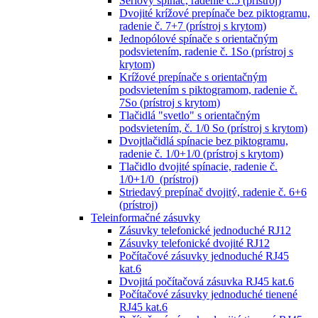
Sériový spínač, radenie č.5 (prístroj)
Dvojité krížové prepínače bez piktogramu,
radenie č. 7+7 (prístroj s krytom)
Jednopólové spínače s orientačným
podsvietením, radenie č. 1So (prístroj s
krytom)
Krížové prepínače s orientačným
podsvietením s piktogramom, radenie č.
7So (prístroj s krytom)
Tlačidlá "svetlo" s orientačným
podsvietením, č. 1/0 So (prístroj s krytom)
Dvojtlačidlá spínacie bez piktogramu,
radenie č. 1/0+1/0 (prístroj s krytom)
Tlačidlo dvojité spínacie, radenie č.
1/0+1/0 (prístroj)
Striedavý prepínač dvojitý, radenie č. 6+6
(prístroj)
Teleinformačné zásuvky
Zásuvky telefonické jednoduché RJ12
Zásuvky telefonické dvojité RJ12
Počítačové zásuvky jednoduché RJ45
kat.6
Dvojitá počítačová zásuvka RJ45 kat.6
Počítačové zásuvky jednoduché tienené
RJ45 kat.6