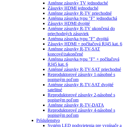
Anténne zásuvky TV jednoduché
Zásuvky HDMI jednoduché
Anténne zásuvky R-TV priechodné
Anténna zásuvka typu "F" jednoduchá
Zásuvky HDMI dvojité
Anténne zásuvky R-TV ukončená do
priechodných zásuviek
Anténna zásuvka typu "F" dvojitá
Zásuvky HDMI + počítačová RJ45 kat. 6
Anténne zásuvky R-TV-SAT
koncové/zakončené
Anténna zásuvka typu "F" + počítačová
RJ45 kat. 6
Anténné zásuvky R-TV-SAT priechodné
Reproduktorové zásuvky 1-násobné s
popisným poľom
Anténne zásuvky R-TV-SAT dvojité
satelitné
Reproduktorové zásuvky 2-násobné s
popisným poľom
Anténne zásuvky R-TV-DATA
Reproduktorové zásuvky 4-násobné s
popisným poľom
Príslušenstvo
Systém LED podsvietenia pre vypínače a