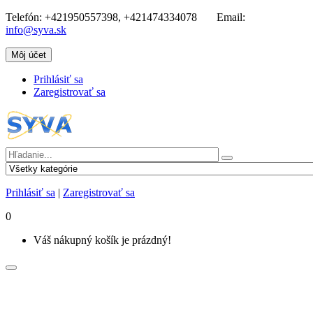
Telefón:
+421950557398, +421474334078
Email:
info@syva.sk
Môj účet
Prihlásiť sa
Zaregistrovať sa
Prihlásiť sa
|
Zaregistrovať sa
0
Váš nákupný košík je prázdný!