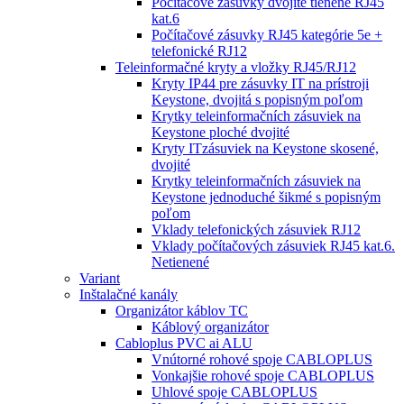
Počítačové zásuvky dvojité tienené RJ45
kat.6
Počítačové zásuvky RJ45 kategórie 5e +
telefonické RJ12
Teleinformačné kryty a vložky RJ45/RJ12
Kryty IP44 pre zásuvky IT na prístroji
Keystone, dvojitá s popisným poľom
Krytky teleinformačních zásuviek na
Keystone ploché dvojité
Kryty ITzásuviek na Keystone skosené,
dvojité
Krytky teleinformačních zásuviek na
Keystone jednoduché šikmé s popisným
poľom
Vklady telefonických zásuviek RJ12
Vklady počítačových zásuviek RJ45 kat.6.
Netienené
Variant
Inštalačné kanály
Organizátor káblov TC
Káblový organizátor
Cabloplus PVC ai ALU
Vnútorné rohové spoje CABLOPLUS
Vonkajšie rohové spoje CABLOPLUS
Uhlové spoje CABLOPLUS