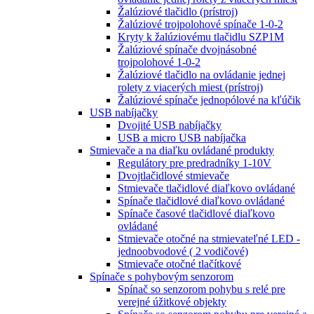
Žalúziové tlačidlo (prístroj)
Žalúziové trojpolohové spínače 1-0-2
Kryty k žalúziovému tlačidlu SZP1M
Žalúziové spínače dvojnásobné
trojpolohové 1-0-2
Žalúziové tlačidlo na ovládanie jednej
rolety z viacerých miest (prístroj)
Žalúziové spínače jednopólové na kľúčik
USB nabíjačky
Dvojité USB nabíjačky
USB a micro USB nabíjačka
Stmievače a na diaľku ovládané produkty
Regulátory pre predradníky 1-10V
Dvojtlačidlové stmievače
Stmievače tlačidlové diaľkovo ovládané
Spínače tlačidlové diaľkovo ovládané
Spínače časové tlačidlové diaľkovo
ovládané
Stmievače otočné na stmievateľné LED -
jednoobvodové ( 2 vodičové)
Stmievače otočné tlačítkové
Spínače s pohybovým senzorom
Spínač so senzorom pohybu s relé pre
verejné úžitkové objekty