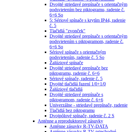
Dvojité striedavé prepínače s orientačným
podsvietením bez piktogramu, radenie č.
6+6 So
5: Sériové spínače s krytím IP44, radenie
č. 5
Tlačidlá "zvonček"
Dvojité striedavé prepínače s orientačným
podsvietením s piktogramom, radenie č.
6+6 So
Sériové spínače s orientačným
podsvietením, radenie č. 5 So
Žalúziové spínače
Dvojité striedavé prepínače bez
piktogramu, radenie č. 6+6
Sériové spínače, radenie č. 5
Dvojité tlačidlá řazení 1/0+1/0
Žalúziové tlačidlá
Dvojité striedavé prepínače s
piktogramom, radenie č. 6+6
Univerzálne - striedavé prepínače, radenie
Tlačidlá bez piktogramu
Dvojpólové spínače, radenie č. 2 S
Anténne a reproduktorové zásuvky
Anténne zásuvky R-TV-DATA
Anténne zásuvky R-TV priechodné