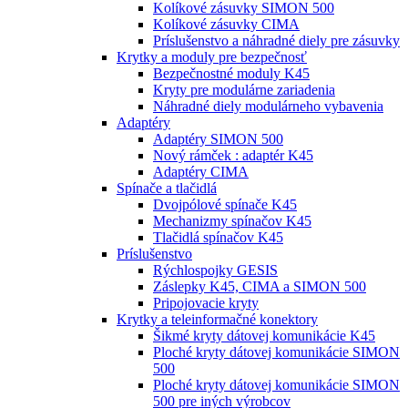
Kolíkové zásuvky SIMON 500
Kolíkové zásuvky CIMA
Príslušenstvo a náhradné diely pre zásuvky
Krytky a moduly pre bezpečnosť
Bezpečnostné moduly K45
Kryty pre modulárne zariadenia
Náhradné diely modulárneho vybavenia
Adaptéry
Adaptéry SIMON 500
Nový rámček : adaptér K45
Adaptéry CIMA
Spínače a tlačidlá
Dvojpólové spínače K45
Mechanizmy spínačov K45
Tlačidlá spínačov K45
Príslušenstvo
Rýchlospojky GESIS
Záslepky K45, CIMA a SIMON 500
Pripojovacie kryty
Krytky a teleinformačné konektory
Šikmé kryty dátovej komunikácie K45
Ploché kryty dátovej komunikácie SIMON
500
Ploché kryty dátovej komunikácie SIMON
500 pre iných výrobcov