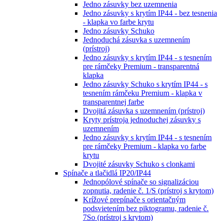
Jedno zásuvky bez uzemnenia
Jedno zásuvky s krytím IP44 - bez tesnenia
- klapka vo farbe krytu
Jedno zásuvky Schuko
Jednoduchá zásuvka s uzemnením
(prístroj)
Jedno zásuvky s krytím IP44 - s tesnením
pre rámčeky Premium - transparentná
klapka
Jedno zásuvky Schuko s krytím IP44 - s
tesnením rámčeku Premium - klapka v
transparentnej farbe
Dvojitá zásuvka s uzemnením (prístroj)
Kryty prístroja jednoduchej zásuvky s
uzemnením
Jedno zásuvky s krytím IP44 - s tesnením
pre rámčeky Premium - klapka vo farbe
krytu
Dvojité zásuvky Schuko s clonkami
Spínače a tlačidlá IP20/IP44
Jednopólové spínače so signalizáciou
zopnutia, radenie č. 1/S (prístroj s krytom)
Krížové prepínače s orientačným
podsvietením bez piktogramu, radenie č.
7So (prístroj s krytom)