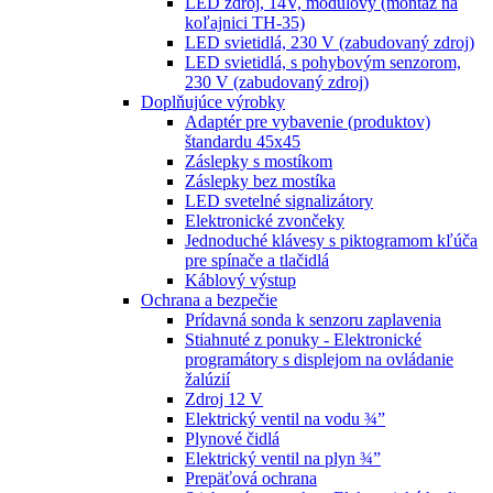
LED zdroj, 14V, modulový (montáž na
koľajnici TH-35)
LED svietidlá, 230 V (zabudovaný zdroj)
LED svietidlá, s pohybovým senzorom,
230 V (zabudovaný zdroj)
Doplňujúce výrobky
Adaptér pre vybavenie (produktov)
štandardu 45x45
Záslepky s mostíkom
Záslepky bez mostíka
LED svetelné signalizátory
Elektronické zvončeky
Jednoduché klávesy s piktogramom kľúča
pre spínače a tlačidlá
Káblový výstup
Ochrana a bezpečie
Prídavná sonda k senzoru zaplavenia
Stiahnuté z ponuky - Elektronické
programátory s displejom na ovládanie
žalúzií
Zdroj 12 V
Elektrický ventil na vodu ¾”
Plynové čidlá
Elektrický ventil na plyn ¾”
Prepäťová ochrana