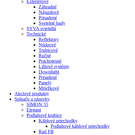
Exteriérové
Záhradné
Nájazdové
Prisadené
Svetelné hady
SYVA svietidlá
Technické
Reflektory
Núdzové
Trubicové
Ručné
Prachotesné
Lištové systémy
Downlight
Prisadené
Panely
Mriežkové
Akciové produkty
Spínače a zásuvky
SIMON 55
Elegant
Podlahové krabice
Káblové priechodky
Podlahové káblové priechodky
Rad FB