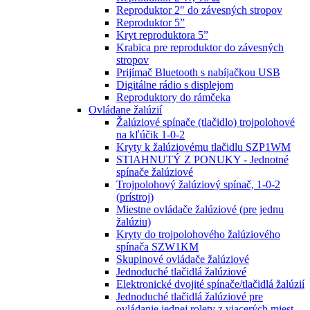
Reproduktor 2" do závesných stropov
Reproduktor 5”
Kryt reproduktora 5”
Krabica pre reproduktor do závesných
stropov
Prijímač Bluetooth s nabíjačkou USB
Digitálne rádio s displejom
Reproduktory do rámčeka
Ovládane žalúzií
Žalúziové spínače (tlačidlo) trojpolohové
na kľúčik 1-0-2
Kryty k žalúziovému tlačidlu SZP1WM
STIAHNUTÝ Z PONUKY - Jednotné
spínače žalúziové
Trojpolohový žalúziový spínač, 1-0-2
(prístroj)
Miestne ovládače žalúziové (pre jednu
žalúziu)
Kryty do trojpolohového žalúziového
spínača SZW1KM
Skupinové ovládače žalúziové
Jednoduché tlačidlá žalúziové
Elektronické dvojité spínače/tlačidlá žalúzií
Jednoduché tlačidlá žalúziové pre
ovládanie jednej rolety z viacerých miest