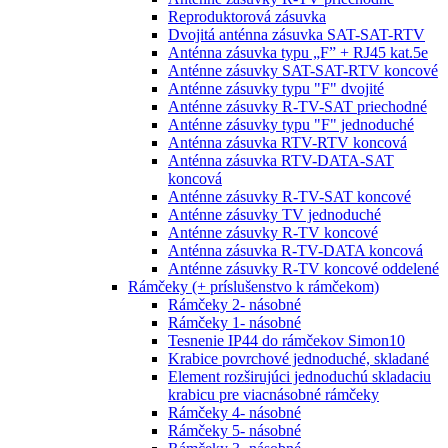
Reproduktorová zásuvka
Dvojitá anténna zásuvka SAT-SAT-RTV
Anténna zásuvka typu „F” + RJ45 kat.5e
Anténne zásuvky SAT-SAT-RTV koncové
Anténne zásuvky typu "F" dvojité
Anténne zásuvky R-TV-SAT priechodné
Anténne zásuvky typu "F" jednoduché
Anténna zásuvka RTV-RTV koncová
Anténna zásuvka RTV-DATA-SAT
koncová
Anténne zásuvky R-TV-SAT koncové
Anténne zásuvky TV jednoduché
Anténne zásuvky R-TV koncové
Anténna zásuvka R-TV-DATA koncová
Anténne zásuvky R-TV koncové oddelené
Rámčeky (+ príslušenstvo k rámčekom)
Rámčeky 2- násobné
Rámčeky 1- násobné
Tesnenie IP44 do rámčekov Simon10
Krabice povrchové jednoduché, skladané
Element rozširujúci jednoduchú skladaciu
krabicu pre viacnásobné rámčeky
Rámčeky 4- násobné
Rámčeky 5- násobné