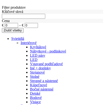
Filter produktov
Kĺúčové slová
Cena
€
–
€
Svietidlá
Interiérové
Kryštálové
Nábytkové - podlinkové
LED pásy
LED
Vstavané podhľadové
Iné + doplnky
Stojanové
Stolné
Stropné a nástenné
Kúpeľnové
Bočné nástenné
Detské
Bodové
Visiace