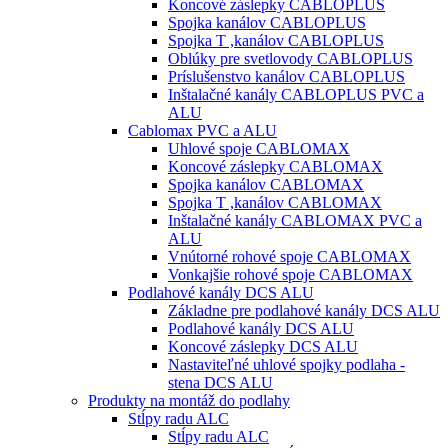
Koncové záslepky CABLOPLUS
Spojka kanálov CABLOPLUS
Spojka T ,kanálov CABLOPLUS
Oblúky pre svetlovody CABLOPLUS
Príslušenstvo kanálov CABLOPLUS
Inštalačné kanály CABLOPLUS PVC a
ALU
Cablomax PVC a ALU
Uhlové spoje CABLOMAX
Koncové záslepky CABLOMAX
Spojka kanálov CABLOMAX
Spojka T ,kanálov CABLOMAX
Inštalačné kanály CABLOMAX PVC a
ALU
Vnútorné rohové spoje CABLOMAX
Vonkajšie rohové spoje CABLOMAX
Podlahové kanály DCS ALU
Základne pre podlahové kanály DCS ALU
Podlahové kanály DCS ALU
Koncové záslepky DCS ALU
Nastaviteľné uhlové spojky podlaha -
stena DCS ALU
Produkty na montáž do podlahy
Stĺpy radu ALC
Stĺpy radu ALC