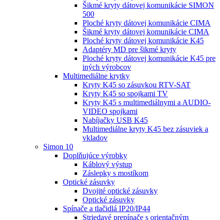
Šikmé kryty dátovej komunikácie SIMON
500
Ploché kryty dátovej komunikácie CIMA
Šikmé kryty dátovej komunikácie CIMA
Ploché kryty dátovej komunikácie K45
Adaptéry MD pre šikmé kryty
Ploché kryty dátovej komunikácie K45 pre
iných výrobcov
Multimediálne krytky
Kryty K45 so zásuvkou RTV-SAT
Kryty K45 so spojkami TV
Kryty K45 s multimediálnymi a AUDIO-
VIDEO spojkami
Nabíjačky USB K45
Multimediálne kryty K45 bez zásuviek a
vkladov
Simon 10
Doplňujúce výrobky
Káblový výstup
Záslepky s mostíkom
Optické zásuvky
Dvojité optické zásuvky
Optické zásuvky
Spínače a tlačidlá IP20/IP44
Striedavé prepínače s orientačným