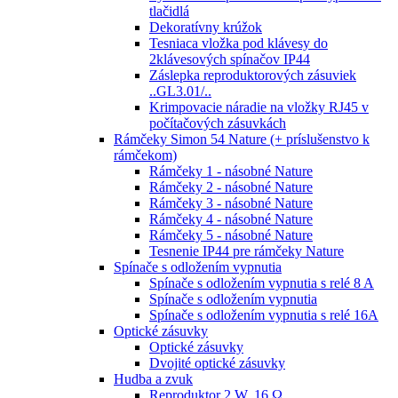
tlačidlá
Dekoratívny krúžok
Tesniaca vložka pod klávesy do
2klávesových spínačov IP44
Záslepka reproduktorových zásuviek
..GL3.01/..
Krimpovacie náradie na vložky RJ45 v
počítačových zásuvkách
Rámčeky Simon 54 Nature (+ príslušenstvo k
rámčekom)
Rámčeky 1 - násobné Nature
Rámčeky 2 - násobné Nature
Rámčeky 3 - násobné Nature
Rámčeky 4 - násobné Nature
Rámčeky 5 - násobné Nature
Tesnenie IP44 pre rámčeky Nature
Spínače s odložením vypnutia
Spínače s odložením vypnutia s relé 8 A
Spínače s odložením vypnutia
Spínače s odložením vypnutia s relé 16A
Optické zásuvky
Optické zásuvky
Dvojité optické zásuvky
Hudba a zvuk
Reproduktor 2 W, 16 Ω