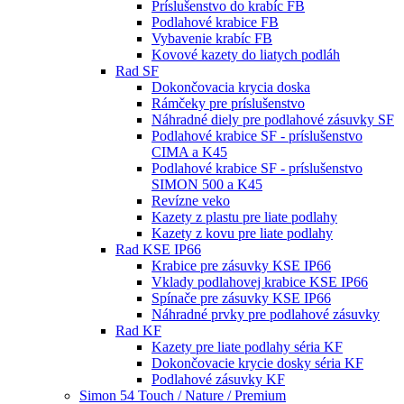
Príslušenstvo do krabíc FB
Podlahové krabice FB
Vybavenie krabíc FB
Kovové kazety do liatych podláh
Rad SF
Dokončovacia krycia doska
Rámčeky pre príslušenstvo
Náhradné diely pre podlahové zásuvky SF
Podlahové krabice SF - príslušenstvo
CIMA a K45
Podlahové krabice SF - príslušenstvo
SIMON 500 a K45
Revízne veko
Kazety z plastu pre liate podlahy
Kazety z kovu pre liate podlahy
Rad KSE IP66
Krabice pre zásuvky KSE IP66
Vklady podlahovej krabice KSE IP66
Spínače pre zásuvky KSE IP66
Náhradné prvky pre podlahové zásuvky
Rad KF
Kazety pre liate podlahy séria KF
Dokončovacie krycie dosky séria KF
Podlahové zásuvky KF
Simon 54 Touch / Nature / Premium