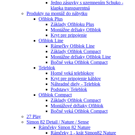
Jedno zásuvky s uzemnením Schuko -
klapka transparentná
Produkty na montáž do nábytku
Ofiblok Plus
Základy Ofibloku Plus
Montážne držiaky Ofiblok
Kryt pre pripojenie
Ofiblok Line
Rámečky Ofiblok Line
Základy Ofiblok Compact
Montážne držiaky Ofiblok Line
Bočné veka Ofiblok Compact
Teleblok
Horné veká teleblokov
Kryt pre pripojenie káblov
Náhradné diely - Teleblok
Podstawy Teleblok
Ofiblok Compact
Základy Ofiblok Compact
Montážové držiaky Ofiblok
Bočné veká Ofiblok Compact
27 Play
Simon 82 Detail / Nature / Sense
Rámčeky Simon 82 Nature
Rámčeky 1 - krát Simon82 Nature