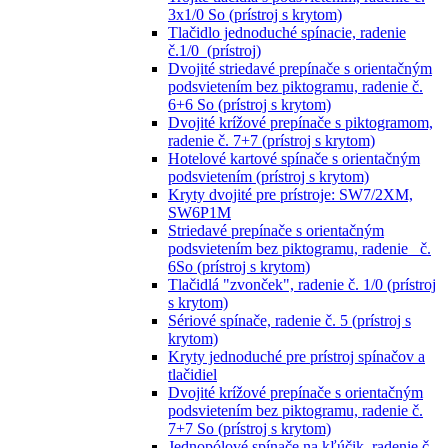
3x1/0 So (prístroj s krytom)
Tlačidlo jednoduché spínacie, radenie
č.1/0 (prístroj)
Dvojité striedavé prepínače s orientačným
podsvietením bez piktogramu, radenie č.
6+6 So (prístroj s krytom)
Dvojité krížové prepínače s piktogramom,
radenie č. 7+7 (prístroj s krytom)
Hotelové kartové spínače s orientačným
podsvietením (prístroj s krytom)
Kryty dvojité pre prístroje: SW7/2XM,
SW6P1M
Striedavé prepínače s orientačným
podsvietením bez piktogramu, radenie č.
6So (prístroj s krytom)
Tlačidlá "zvonček", radenie č. 1/0 (prístroj
s krytom)
Sériové spínače, radenie č. 5 (prístroj s
krytom)
Kryty jednoduché pre prístroj spínačov a
tlačidiel
Dvojité krížové prepínače s orientačným
podsvietením bez piktogramu, radenie č.
7+7 So (prístroj s krytom)
Jednopólové spínače na kľúčik, radenie č.