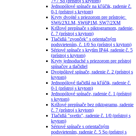
7+7 So (prístroj s krytom)
Jednopólové spínače na kľúčik, radenie č.
0-1 (prístroj s krytom)
Kryty dvojité s priezorom pre prístroje:
SW6/2XLM, SW6P1M, SW7/2XM
Krížové prepínače s piktogramom, radenie,
č. 7 (prístroj s krytom)
Tlačidlá "zvonček" s orientačným
podsvietením, č. 1/0 So (prístroj s krytom)
Sériové spínače s krytím IP44, radenie č. 5
(prístroj s krytom)
Kryty jednoduché s priezorom pre prístroj
spínačov a tlačidiel
Dvojpólové spínače, radenie č. 2 (prístroj s
krytom)
Jednopólové tlačidlá na kľúčik, radenie č.
0-1 (prístroj s krytom)
Jednopólové spínače, radenie č. 1 (prístroj
s krytom)
Krížové prepínače bez piktogramu, radenie
č. 7 (prístroj s krytom)
Tlačidlá "svetlo", radenie č. 1/0 (prístroj s
krytom)
Sériové spínače s orientačným
podsvietením, radenie č. 5 So (prístroj s