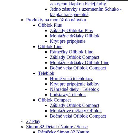
-s krycou klapkou bielej farby
Jedno zásuvky s uzemnením Schuko -
klapka transparentná
Produkty na montáž do nábytku
Ofiblok Plus
Základy Ofibloku Plus
Montážne držiaky Ofiblok
Kryt pre pripojenie
Ofiblok Line
Rámečky Ofiblok Line
Základy Ofiblok Compact
Montážne držiaky Ofiblok Line
Bočné veka Ofiblok Compact
Teleblok
Horné veká teleblokov
Kryt pre pripojenie káblov
Náhradné diely - Teleblok
Podstawy Teleblok
Ofiblok Compact
Základy Ofiblok Compact
Montážové držiaky Ofiblok
Bočné veká Ofiblok Compact
27 Play
Simon 82 Detail / Nature / Sense
Rámčeky Simon 82 Nature