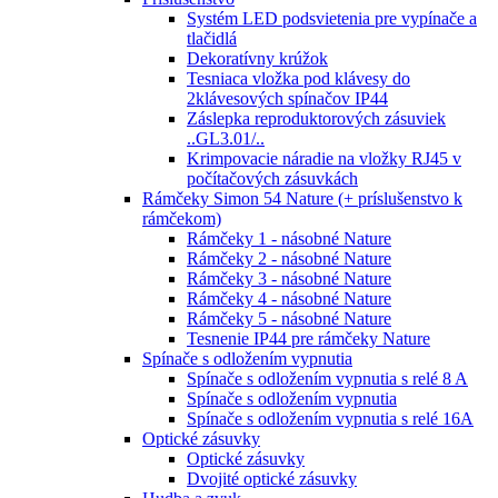
Systém LED podsvietenia pre vypínače a
tlačidlá
Dekoratívny krúžok
Tesniaca vložka pod klávesy do
2klávesových spínačov IP44
Záslepka reproduktorových zásuviek
..GL3.01/..
Krimpovacie náradie na vložky RJ45 v
počítačových zásuvkách
Rámčeky Simon 54 Nature (+ príslušenstvo k
rámčekom)
Rámčeky 1 - násobné Nature
Rámčeky 2 - násobné Nature
Rámčeky 3 - násobné Nature
Rámčeky 4 - násobné Nature
Rámčeky 5 - násobné Nature
Tesnenie IP44 pre rámčeky Nature
Spínače s odložením vypnutia
Spínače s odložením vypnutia s relé 8 A
Spínače s odložením vypnutia
Spínače s odložením vypnutia s relé 16A
Optické zásuvky
Optické zásuvky
Dvojité optické zásuvky