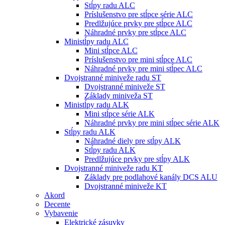
Stĺpy radu ALC
Príslušenstvo pre stĺpce série ALC
Predlžujúce prvky pre stĺpce ALC
Náhradné prvky pre stĺpce ALC
Ministĺpy radu ALC
Mini stĺpce ALC
Príslušenstvo pre mini stĺpce ALC
Náhradné prvky pre mini stĺpec ALC
Dvojstranné miniveže radu ST
Dvojstranné miniveže ST
Základy miniveža ST
Ministĺpy radu ALK
Mini stĺpce série ALK
Náhradné prvky pre mini stĺpec série ALK
Stĺpy radu ALK
Náhradné diely pre stĺpy ALK
Stĺpy radu ALK
Predlžujúce prvky pre stĺpy ALK
Dvojstranné miniveže radu KT
Základy pre podlahové kanály DCS ALU
Dvojstranné miniveže KT
Akord
Decente
Vybavenie
Elektrické zásuvky