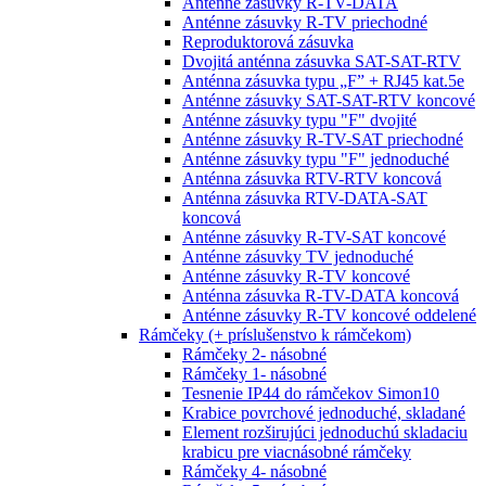
Anténne zásuvky R-TV-DATA
Anténne zásuvky R-TV priechodné
Reproduktorová zásuvka
Dvojitá anténna zásuvka SAT-SAT-RTV
Anténna zásuvka typu „F” + RJ45 kat.5e
Anténne zásuvky SAT-SAT-RTV koncové
Anténne zásuvky typu "F" dvojité
Anténne zásuvky R-TV-SAT priechodné
Anténne zásuvky typu "F" jednoduché
Anténna zásuvka RTV-RTV koncová
Anténna zásuvka RTV-DATA-SAT
koncová
Anténne zásuvky R-TV-SAT koncové
Anténne zásuvky TV jednoduché
Anténne zásuvky R-TV koncové
Anténna zásuvka R-TV-DATA koncová
Anténne zásuvky R-TV koncové oddelené
Rámčeky (+ príslušenstvo k rámčekom)
Rámčeky 2- násobné
Rámčeky 1- násobné
Tesnenie IP44 do rámčekov Simon10
Krabice povrchové jednoduché, skladané
Element rozširujúci jednoduchú skladaciu
krabicu pre viacnásobné rámčeky
Rámčeky 4- násobné