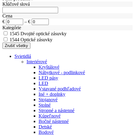
Kĺúčové slová
Cena
€
–
€
Kategórie
1545
Dvojité optické zásuvky
1544
Optické zásuvky
Svietidlá
Interiérové
Kryštálové
Nábytkové - podlinkové
LED pásy
LED
Vstavané podhľadové
Iné + doplnky
Stojanové
Stolné
Stropné a nástenné
Kúpeľnové
Bočné nástenné
Detské
Bodové