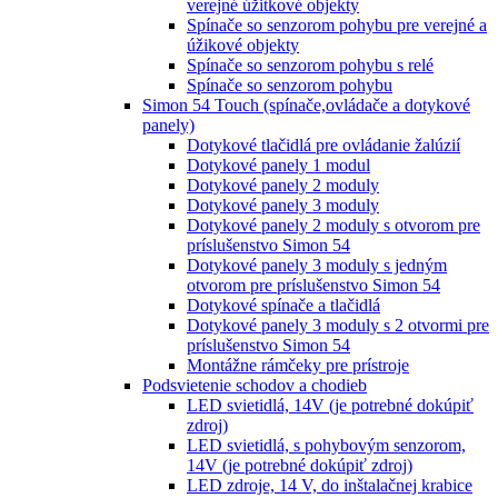
verejné úžitkové objekty
Spínače so senzorom pohybu pre verejné a
úžikové objekty
Spínače so senzorom pohybu s relé
Spínače so senzorom pohybu
Simon 54 Touch (spínače,ovládače a dotykové
panely)
Dotykové tlačidlá pre ovládanie žalúzií
Dotykové panely 1 modul
Dotykové panely 2 moduly
Dotykové panely 3 moduly
Dotykové panely 2 moduly s otvorom pre
príslušenstvo Simon 54
Dotykové panely 3 moduly s jedným
otvorom pre príslušenstvo Simon 54
Dotykové spínače a tlačidlá
Dotykové panely 3 moduly s 2 otvormi pre
príslušenstvo Simon 54
Montážne rámčeky pre prístroje
Podsvietenie schodov a chodieb
LED svietidlá, 14V (je potrebné dokúpiť
zdroj)
LED svietidlá, s pohybovým senzorom,
14V (je potrebné dokúpiť zdroj)
LED zdroje, 14 V, do inštalačnej krabice