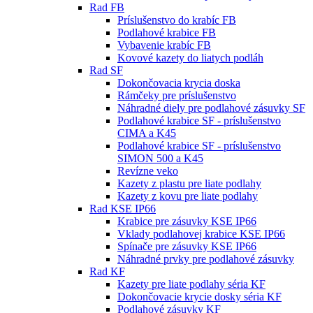
Rad FB
Príslušenstvo do krabíc FB
Podlahové krabice FB
Vybavenie krabíc FB
Kovové kazety do liatych podláh
Rad SF
Dokončovacia krycia doska
Rámčeky pre príslušenstvo
Náhradné diely pre podlahové zásuvky SF
Podlahové krabice SF - príslušenstvo
CIMA a K45
Podlahové krabice SF - príslušenstvo
SIMON 500 a K45
Revízne veko
Kazety z plastu pre liate podlahy
Kazety z kovu pre liate podlahy
Rad KSE IP66
Krabice pre zásuvky KSE IP66
Vklady podlahovej krabice KSE IP66
Spínače pre zásuvky KSE IP66
Náhradné prvky pre podlahové zásuvky
Rad KF
Kazety pre liate podlahy séria KF
Dokončovacie krycie dosky séria KF
Podlahové zásuvky KF