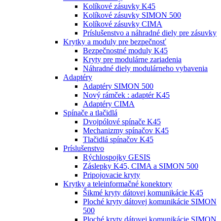
Kolíkové zásuvky K45
Kolíkové zásuvky SIMON 500
Kolíkové zásuvky CIMA
Príslušenstvo a náhradné diely pre zásuvky
Krytky a moduly pre bezpečnosť
Bezpečnostné moduly K45
Kryty pre modulárne zariadenia
Náhradné diely modulárneho vybavenia
Adaptéry
Adaptéry SIMON 500
Nový rámček : adaptér K45
Adaptéry CIMA
Spínače a tlačidlá
Dvojpólové spínače K45
Mechanizmy spínačov K45
Tlačidlá spínačov K45
Príslušenstvo
Rýchlospojky GESIS
Záslepky K45, CIMA a SIMON 500
Pripojovacie kryty
Krytky a teleinformačné konektory
Šikmé kryty dátovej komunikácie K45
Ploché kryty dátovej komunikácie SIMON
500
Ploché kryty dátovej komunikácie SIMON