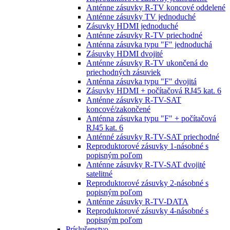
Anténne zásuvky R-TV koncové oddelené
Anténne zásuvky TV jednoduché
Zásuvky HDMI jednoduché
Anténne zásuvky R-TV priechodné
Anténna zásuvka typu "F" jednoduchá
Zásuvky HDMI dvojité
Anténne zásuvky R-TV ukončená do
priechodných zásuviek
Anténna zásuvka typu "F" dvojitá
Zásuvky HDMI + počítačová RJ45 kat. 6
Anténne zásuvky R-TV-SAT
koncové/zakončené
Anténna zásuvka typu "F" + počítačová
RJ45 kat. 6
Anténné zásuvky R-TV-SAT priechodné
Reproduktorové zásuvky 1-násobné s
popisným poľom
Anténne zásuvky R-TV-SAT dvojité
satelitné
Reproduktorové zásuvky 2-násobné s
popisným poľom
Anténne zásuvky R-TV-DATA
Reproduktorové zásuvky 4-násobné s
popisným poľom
Príslušenstvo