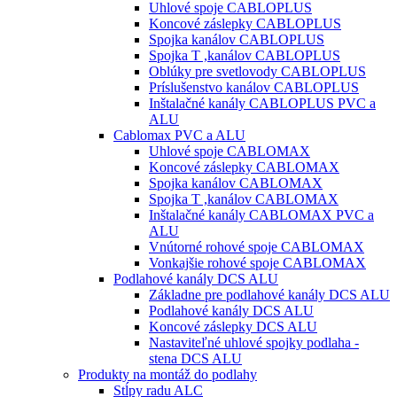
Uhlové spoje CABLOPLUS
Koncové záslepky CABLOPLUS
Spojka kanálov CABLOPLUS
Spojka T ,kanálov CABLOPLUS
Oblúky pre svetlovody CABLOPLUS
Príslušenstvo kanálov CABLOPLUS
Inštalačné kanály CABLOPLUS PVC a
ALU
Cablomax PVC a ALU
Uhlové spoje CABLOMAX
Koncové záslepky CABLOMAX
Spojka kanálov CABLOMAX
Spojka T ,kanálov CABLOMAX
Inštalačné kanály CABLOMAX PVC a
ALU
Vnútorné rohové spoje CABLOMAX
Vonkajšie rohové spoje CABLOMAX
Podlahové kanály DCS ALU
Základne pre podlahové kanály DCS ALU
Podlahové kanály DCS ALU
Koncové záslepky DCS ALU
Nastaviteľné uhlové spojky podlaha -
stena DCS ALU
Produkty na montáž do podlahy
Stĺpy radu ALC