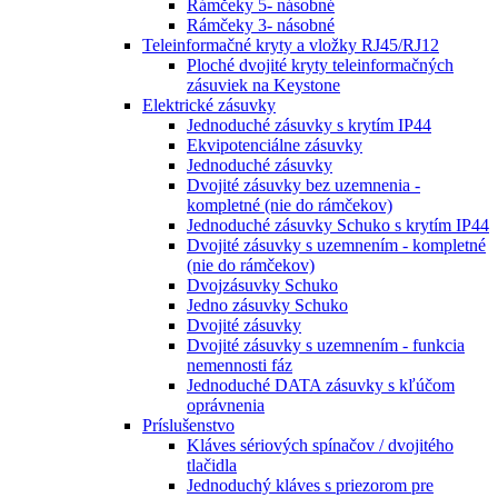
Rámčeky 5- násobné
Rámčeky 3- násobné
Teleinformačné kryty a vložky RJ45/RJ12
Ploché dvojité kryty teleinformačných
zásuviek na Keystone
Elektrické zásuvky
Jednoduché zásuvky s krytím IP44
Ekvipotenciálne zásuvky
Jednoduché zásuvky
Dvojité zásuvky bez uzemnenia -
kompletné (nie do rámčekov)
Jednoduché zásuvky Schuko s krytím IP44
Dvojité zásuvky s uzemnením - kompletné
(nie do rámčekov)
Dvojzásuvky Schuko
Jedno zásuvky Schuko
Dvojité zásuvky
Dvojité zásuvky s uzemnením - funkcia
nemennosti fáz
Jednoduché DATA zásuvky s kľúčom
oprávnenia
Príslušenstvo
Kláves sériových spínačov / dvojitého
tlačidla
Jednoduchý kláves s priezorom pre