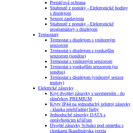
Prepäťová ochrana
Stiahnuté z ponuky - Elektronické hodiny
s displejom
Senzor zaplavenia
Stiahnuté z ponuky - Elektronické
programátory s displejom
Termostaty
Termostat s displejom s vnútorným
senzorom
Termostat s displejom s vonkajším
senzorom (sondou)
Termostat s vnútorným senzorom
Termostat s vonkajším senzorom (so
sondou)
Termostat s displejom (vnútorný senzor
teploty)
Elektrické zásuvky
Kryt dvojitej zásuvky s uzemnením - do
rámčekov PREMIUM
Kryty IP44 na jednoduchý prístroj zásuvky
- klapka priehľadnej farby
Jednoduché zásuvky DATA s
oprávňujúcim kľúčom
Dvojité zásuvky Schuko pod omietku s
clonkami škandinávska verzia