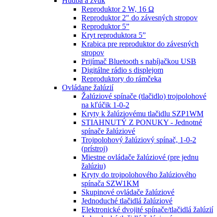
Hudba a zvuk
Reproduktor 2 W, 16 Ω
Reproduktor 2" do závesných stropov
Reproduktor 5”
Kryt reproduktora 5”
Krabica pre reproduktor do závesných
stropov
Prijímač Bluetooth s nabíjačkou USB
Digitálne rádio s displejom
Reproduktory do rámčeka
Ovládane žalúzií
Žalúziové spínače (tlačidlo) trojpolohové
na kľúčik 1-0-2
Kryty k žalúziovému tlačidlu SZP1WM
STIAHNUTÝ Z PONUKY - Jednotné
spínače žalúziové
Trojpolohový žalúziový spínač, 1-0-2
(prístroj)
Miestne ovládače žalúziové (pre jednu
žalúziu)
Kryty do trojpolohového žalúziového
spínača SZW1KM
Skupinové ovládače žalúziové
Jednoduché tlačidlá žalúziové
Elektronické dvojité spínače/tlačidlá žalúzií