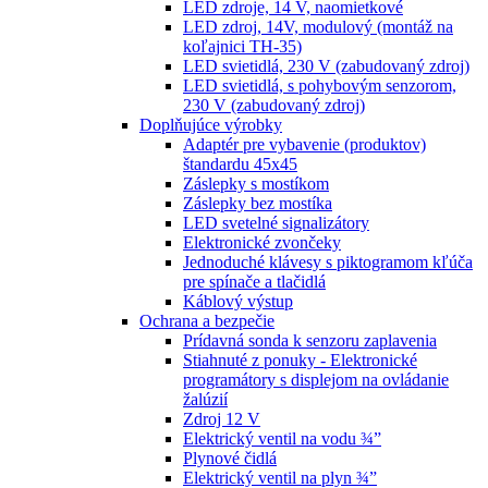
LED zdroje, 14 V, naomietkové
LED zdroj, 14V, modulový (montáž na
koľajnici TH-35)
LED svietidlá, 230 V (zabudovaný zdroj)
LED svietidlá, s pohybovým senzorom,
230 V (zabudovaný zdroj)
Doplňujúce výrobky
Adaptér pre vybavenie (produktov)
štandardu 45x45
Záslepky s mostíkom
Záslepky bez mostíka
LED svetelné signalizátory
Elektronické zvončeky
Jednoduché klávesy s piktogramom kľúča
pre spínače a tlačidlá
Káblový výstup
Ochrana a bezpečie
Prídavná sonda k senzoru zaplavenia
Stiahnuté z ponuky - Elektronické
programátory s displejom na ovládanie
žalúzií
Zdroj 12 V
Elektrický ventil na vodu ¾”
Plynové čidlá
Elektrický ventil na plyn ¾”