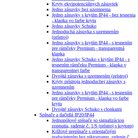
Kryty ekvipotenciálnych zásuviek
Jedno zásuvky bez uzemnenia
Jedno zásuvky s krytím IP44 - bez tesnenia
- klapka vo farbe krytu
Jedno zásuvky Schuko
Jednoduchá zásuvka s uzemnením
(prístroj)
Jedno zásuvky s krytím IP44 - s tesnením
pre rámčeky Premium - transparentná
klapka
Jedno zásuvky Schuko s krytím IP44 - s
tesnením rámčeku Premium - klapka v
transparentnej farbe
Dvojitá zásuvka s uzemnením (prístroj)
Kryty prístroja jednoduchej zásuvky s
uzemnením
Jedno zásuvky s krytím IP44 - s tesnením
pre rámčeky Premium - klapka vo farbe
krytu
Dvojité zásuvky Schuko s clonkami
Spínače a tlačidlá IP20/IP44
Jednopólové spínače so signalizáciou
zopnutia, radenie č. 1/S (prístroj s krytom)
Krížové prepínače s orientačným
podsvietením bez piktogramu, radenie č.