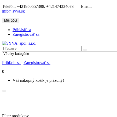
Telefón:
+421950557398, +421474334078
Email:
info@syva.sk
Môj účet
Prihlásiť sa
Zaregistrovať sa
Prihlásiť sa
|
Zaregistrovať sa
0
Váš nákupný košík je prázdný!
Filter produktov