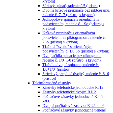
krytom)
Sériový spínač, radenie č.5 (prístroj)
Dvojité krížové prepínače bez piktogramu,
radenie č. 7+7 (prístroj s krytom)
Jednopólové spínače s orientačným
podsvietením, radenie č. 1So (prístroj s
krytom)
Krížové prepínače s orientačným
podsvietením s piktogramom, radenie č.
7So (prístroj s krytom)
Tlačidlá "svetlo" s orientačným
podsvietením, č. 1/0 So (prístroj s krytom)
Dvojtlačidlá spínacie bez piktogramu,
radenie č. 1/0+1/0 (prístroj s krytom)
Tlačidlo dvojité spínacie, radenie č.
1/0+1/0 (prístroj)
Striedavý prepínač dvojitý, radenie č. 6+6
(prístroj)
Teleinformačné zásuvky
Zásuvky telefonické jednoduché RJ12
Zásuvky telefonické dvojité RJ12
Počítačové zásuvky jednoduché RJ45
kat.6
Dvojitá počítačová zásuvka RJ45 kat.6
Počítačové zásuvky jednoduché tienené