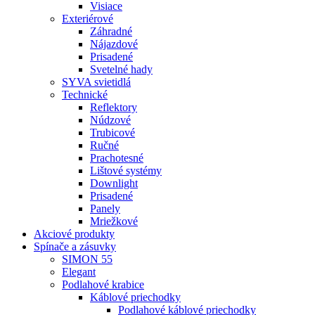
Visiace
Exteriérové
Záhradné
Nájazdové
Prisadené
Svetelné hady
SYVA svietidlá
Technické
Reflektory
Núdzové
Trubicové
Ručné
Prachotesné
Lištové systémy
Downlight
Prisadené
Panely
Mriežkové
Akciové produkty
Spínače a zásuvky
SIMON 55
Elegant
Podlahové krabice
Káblové priechodky
Podlahové káblové priechodky