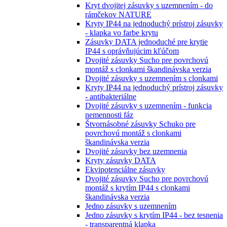
Kryt dvojitej zásuvky s uzemnením - do
rámčekov NATURE
Kryty IP44 na jednoduchý prístroj zásuvky
- klapka vo farbe krytu
Zásuvky DATA jednoduché pre krytie
IP44 s oprávňujúcim kľúčom
Dvojité zásuvky Sucho pre povrchovú
montáž s clonkami škandinávska verzia
Dvojité zásuvky s uzemnením s clonkami
Kryty IP44 na jednoduchý prístroj zásuvky
- antibakteriálne
Dvojité zásuvky s uzemnením - funkcia
nemennosti fáz
Štvornásobné zásuvky Schuko pre
povrchovú montáž s clonkami
škandinávska verzia
Dvojité zásuvky bez uzemnenia
Kryty zásuvky DATA
Ekvipotenciálne zásuvky
Dvojité zásuvky Sucho pre povrchovú
montáž s krytím IP44 s clonkami
škandinávska verzia
Jedno zásuvky s uzemnením
Jedno zásuvky s krytím IP44 - bez tesnenia
- transparentná klapka