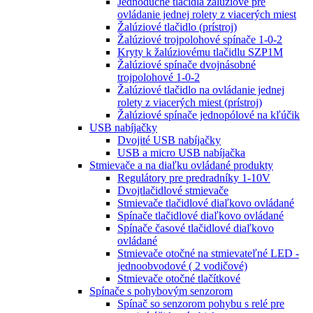
Jednoduché tlačidlá žalúziové pre
ovládanie jednej rolety z viacerých miest
Žalúziové tlačidlo (prístroj)
Žalúziové trojpolohové spínače 1-0-2
Kryty k žalúziovému tlačidlu SZP1M
Žalúziové spínače dvojnásobné
trojpolohové 1-0-2
Žalúziové tlačidlo na ovládanie jednej
rolety z viacerých miest (prístroj)
Žalúziové spínače jednopólové na kľúčik
USB nabíjačky
Dvojité USB nabíjačky
USB a micro USB nabíjačka
Stmievače a na diaľku ovládané produkty
Regulátory pre predradníky 1-10V
Dvojtlačidlové stmievače
Stmievače tlačidlové diaľkovo ovládané
Spínače tlačidlové diaľkovo ovládané
Spínače časové tlačidlové diaľkovo
ovládané
Stmievače otočné na stmievateľné LED -
jednoobvodové ( 2 vodičové)
Stmievače otočné tlačítkové
Spínače s pohybovým senzorom
Spínač so senzorom pohybu s relé pre