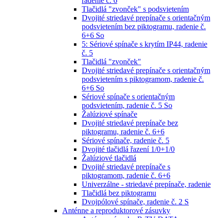
radenie č. 6
Tlačidlá "zvonček" s podsvietením
Dvojité striedavé prepínače s orientačným
podsvietením bez piktogramu, radenie č.
6+6 So
5: Sériové spínače s krytím IP44, radenie
č. 5
Tlačidlá "zvonček"
Dvojité striedavé prepínače s orientačným
podsvietením s piktogramom, radenie č.
6+6 So
Sériové spínače s orientačným
podsvietením, radenie č. 5 So
Žalúziové spínače
Dvojité striedavé prepínače bez
piktogramu, radenie č. 6+6
Sériové spínače, radenie č. 5
Dvojité tlačidlá řazení 1/0+1/0
Žalúziové tlačidlá
Dvojité striedavé prepínače s
piktogramom, radenie č. 6+6
Univerzálne - striedavé prepínače, radenie
Tlačidlá bez piktogramu
Dvojpólové spínače, radenie č. 2 S
Anténne a reproduktorové zásuvky