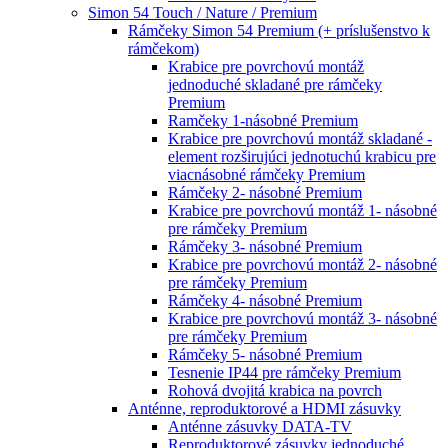
Simon 54 Touch / Nature / Premium
Rámčeky Simon 54 Premium (+ príslušenstvo k
rámčekom)
Krabice pre povrchovú montáž
jednoduché skladané pre rámčeky
Premium
Ramčeky 1-násobné Premium
Krabice pre povrchovú montáž skladané -
element rozširujúci jednotuchú krabicu pre
viacnásobné rámčeky Premium
Rámčeky 2- násobné Premium
Krabice pre povrchovú montáž 1- násobné
pre rámčeky Premium
Rámčeky 3- násobné Premium
Krabice pre povrchovú montáž 2- násobné
pre rámčeky Premium
Rámčeky 4- násobné Premium
Krabice pre povrchovú montáž 3- násobné
pre rámčeky Premium
Rámčeky 5- násobné Premium
Tesnenie IP44 pre rámčeky Premium
Rohová dvojitá krabica na povrch
Anténne, reproduktorové a HDMI zásuvky
Anténne zásuvky DATA-TV
Reproduktorové zásuvky jednoduché