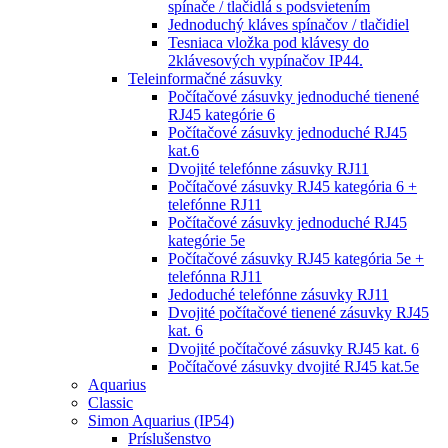
spínače / tlačidlá s podsvietením
Jednoduchý kláves spínačov / tlačidiel
Tesniaca vložka pod klávesy do
2klávesových vypínačov IP44.
Teleinformačné zásuvky
Počítačové zásuvky jednoduché tienené
RJ45 kategórie 6
Počítačové zásuvky jednoduché RJ45
kat.6
Dvojité telefónne zásuvky RJ11
Počítačové zásuvky RJ45 kategória 6 +
telefónne RJ11
Počítačové zásuvky jednoduché RJ45
kategórie 5e
Počítačové zásuvky RJ45 kategória 5e +
telefónna RJ11
Jedoduché telefónne zásuvky RJ11
Dvojité počítačové tienené zásuvky RJ45
kat. 6
Dvojité počítačové zásuvky RJ45 kat. 6
Počítačové zásuvky dvojité RJ45 kat.5e
Aquarius
Classic
Simon Aquarius (IP54)
Príslušenstvo