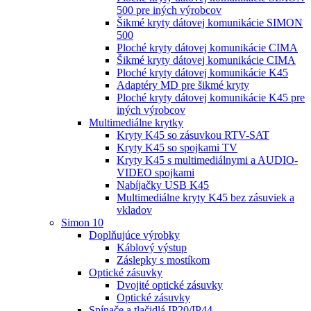
500 pre iných výrobcov
Šikmé kryty dátovej komunikácie SIMON
500
Ploché kryty dátovej komunikácie CIMA
Šikmé kryty dátovej komunikácie CIMA
Ploché kryty dátovej komunikácie K45
Adaptéry MD pre šikmé kryty
Ploché kryty dátovej komunikácie K45 pre
iných výrobcov
Multimediálne krytky
Kryty K45 so zásuvkou RTV-SAT
Kryty K45 so spojkami TV
Kryty K45 s multimediálnymi a AUDIO-
VIDEO spojkami
Nabíjačky USB K45
Multimediálne kryty K45 bez zásuviek a
vkladov
Simon 10
Doplňujúce výrobky
Káblový výstup
Záslepky s mostíkom
Optické zásuvky
Dvojité optické zásuvky
Optické zásuvky
Spínače a tlačidlá IP20/IP44