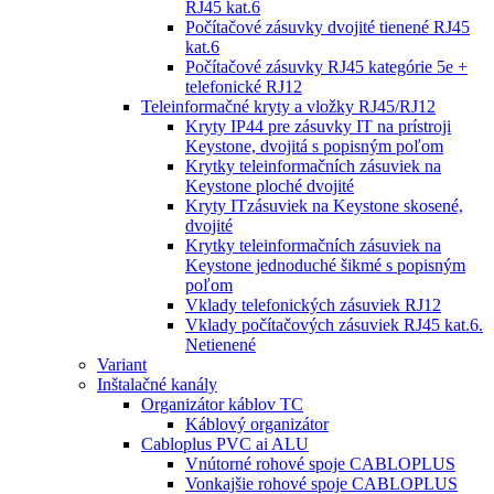
RJ45 kat.6
Počítačové zásuvky dvojité tienené RJ45
kat.6
Počítačové zásuvky RJ45 kategórie 5e +
telefonické RJ12
Teleinformačné kryty a vložky RJ45/RJ12
Kryty IP44 pre zásuvky IT na prístroji
Keystone, dvojitá s popisným poľom
Krytky teleinformačních zásuviek na
Keystone ploché dvojité
Kryty ITzásuviek na Keystone skosené,
dvojité
Krytky teleinformačních zásuviek na
Keystone jednoduché šikmé s popisným
poľom
Vklady telefonických zásuviek RJ12
Vklady počítačových zásuviek RJ45 kat.6.
Netienené
Variant
Inštalačné kanály
Organizátor káblov TC
Káblový organizátor
Cabloplus PVC ai ALU
Vnútorné rohové spoje CABLOPLUS
Vonkajšie rohové spoje CABLOPLUS