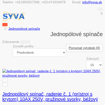
Telefón:
+421950557398, +421474334078
Email:
info@syva.sk
0
Jednopólové spínače
Jednopólové spínače
Zobrazenie
Zoradiť podľa::
Porovnať výrobok (0)
Zobraziť:
Jednopólový spínač, radenie č. 1 (prístroj s
krytom) 10AX 250V, pružinové svorky, béžový