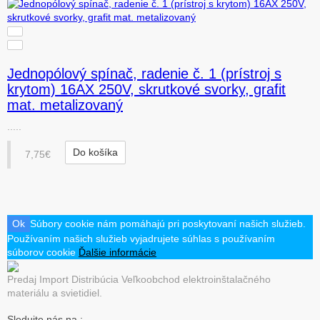
Jednopólový spínač, radenie č. 1 (prístroj s
krytom) 16AX 250V, skrutkové svorky, grafit
mat. metalizovaný
.....
Do košíka
7,75€
Ok
Súbory cookie nám pomáhajú pri poskytovaní našich služieb.
Používaním našich služieb vyjadrujete súhlas s používaním
súborov cookie
Ďalšie informácie
Predaj Import Distribúcia Veľkoobchod elektroinštalačného
materiálu a svietidiel.
Sledujte nás na :