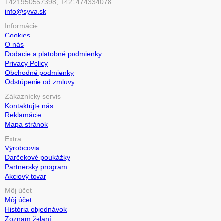
+421950557398, +421474334078
info@syva.sk
Informácie
Cookies
O nás
Dodacie a platobné podmienky
Privacy Policy
Obchodné podmienky
Odstúpenie od zmluvy
Zákaznícky servis
Kontaktujte nás
Reklamácie
Mapa stránok
Extra
Výrobcovia
Darčekové poukážky
Partnerský program
Akciový tovar
Môj účet
Môj účet
História objednávok
Zoznam želaní