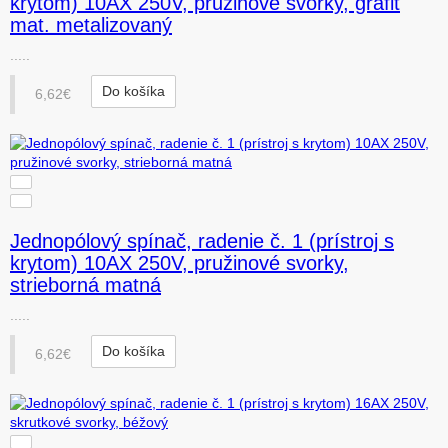
krytom) 10AX 250V, pružinové svorky, grafit
mat. metalizovaný
.....
Do košíka
6,62€
Jednopólový spínač, radenie č. 1 (prístroj s
krytom) 10AX 250V, pružinové svorky,
strieborná matná
.....
Do košíka
6,62€