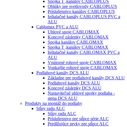
Spojka T ,kanálov CABLOPLUS
Oblúky pre svetlovody CABLOPLUS
Príslušenstvo kanálov CABLOPLUS
Inštalačné kanály CABLOPLUS PVC a
ALU
Cablomax PVC a ALU
Uhlové spoje CABLOMAX
Koncové záslepky CABLOMAX
Spojka kanálov CABLOMAX
Spojka T ,kanálov CABLOMAX
Inštalačné kanály CABLOMAX PVC a
ALU
Vnútorné rohové spoje CABLOMAX
Vonkajšie rohové spoje CABLOMAX
Podlahové kanály DCS ALU
Základne pre podlahové kanály DCS ALU
Podlahové kanály DCS ALU
Koncové záslepky DCS ALU
Nastaviteľné uhlové spojky podlaha -
stena DCS ALU
Produkty na montáž do podlahy
Stĺpy radu ALC
Stĺpy radu ALC
Príslušenstvo pre stĺpce série ALC
Predlžujúce prvky pre stĺpce ALC