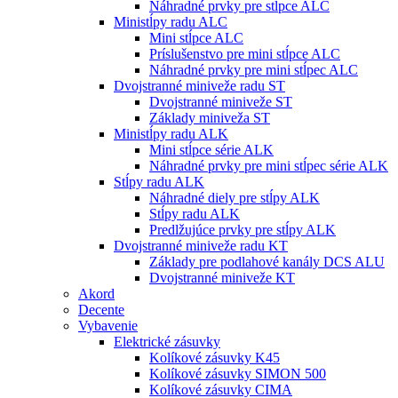
Náhradné prvky pre stĺpce ALC
Ministĺpy radu ALC
Mini stĺpce ALC
Príslušenstvo pre mini stĺpce ALC
Náhradné prvky pre mini stĺpec ALC
Dvojstranné miniveže radu ST
Dvojstranné miniveže ST
Základy miniveža ST
Ministĺpy radu ALK
Mini stĺpce série ALK
Náhradné prvky pre mini stĺpec série ALK
Stĺpy radu ALK
Náhradné diely pre stĺpy ALK
Stĺpy radu ALK
Predlžujúce prvky pre stĺpy ALK
Dvojstranné miniveže radu KT
Základy pre podlahové kanály DCS ALU
Dvojstranné miniveže KT
Akord
Decente
Vybavenie
Elektrické zásuvky
Kolíkové zásuvky K45
Kolíkové zásuvky SIMON 500
Kolíkové zásuvky CIMA