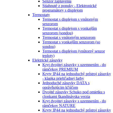
Senzor zaplavenia
Stiahnuté z ponuky - Elektronické
programátory s displejom
Termostaty
Termostat s displejom s vnútorným
senzorom
Termostat s displejom s vonkajším
senzorom (sondou)
Termostat s vnútorným senzorom
Termostat s vonkajším senzorom (so
sondou)
Termostat s displejom (vnútorný senzor
teploty)
Elektrické zásuvky
Kryt dvojitej zásuvky s uzemnením - do
rámčekov PREMIUM
Kryty IP44 na jednoduchý prístroj zásuvky
- klapka priehľadnej farby
Jednoduché zásuvky DATA s
oprávňujúcim kľúčom
Dvojité zásuvky Schuko pod omietku s
clonkami škandinávska verzia
Kryt dvojitej zásuvky s uzemnením - do
rámčekov NATURE
Kryty IP44 na jednoduchý prístroj zásuvky