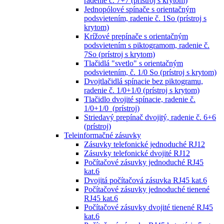
radenie č. 7+7 (prístroj s krytom)
Jednopólové spínače s orientačným
podsvietením, radenie č. 1So (prístroj s
krytom)
Krížové prepínače s orientačným
podsvietením s piktogramom, radenie č.
7So (prístroj s krytom)
Tlačidlá "svetlo" s orientačným
podsvietením, č. 1/0 So (prístroj s krytom)
Dvojtlačidlá spínacie bez piktogramu,
radenie č. 1/0+1/0 (prístroj s krytom)
Tlačidlo dvojité spínacie, radenie č.
1/0+1/0 (prístroj)
Striedavý prepínač dvojitý, radenie č. 6+6
(prístroj)
Teleinformačné zásuvky
Zásuvky telefonické jednoduché RJ12
Zásuvky telefonické dvojité RJ12
Počítačové zásuvky jednoduché RJ45
kat.6
Dvojitá počítačová zásuvka RJ45 kat.6
Počítačové zásuvky jednoduché tienené
RJ45 kat.6
Počítačové zásuvky dvojité tienené RJ45
kat.6