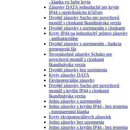
- klapka vo farbe krytu
Zásuvky DATA jednoduché pre krytie
IP44 s oprávňujúcim kľúčom
Dvojité zásuvky Sucho pre povrchovú
montáž s clonkami škandinávska verzia
Dvojité zásuvky s uzemnením s clonkami
Kryty IP44 na jednoduchý prístroj zásuvky
- antibakteriálne
Dvojité zásuvky s uzemnením - funkcia
nemennosti fáz
Štvornásobné zásuvky Schuko pre
povrchovú montáž s clonkami
škandinávska verzia
Dvojité zásuvky bez uzemnenia
Kryty zásuvky DATA
Ekvipotenciálne zásuvky
Dvojité zásuvky Sucho pre povrchovú
montáž s krytím IP44 s clonkami
škandinávska verzia
Jedno zásuvky s uzemnením
Jedno zásuvky s krytím IP44 - bez tesnenia
- transparentná klapka
Kryty ekvipotenciálnych zásuviek
Jedno zásuvky bez uzemnenia
Jedno zásuvky s krytím IP44 - bez tesnenia