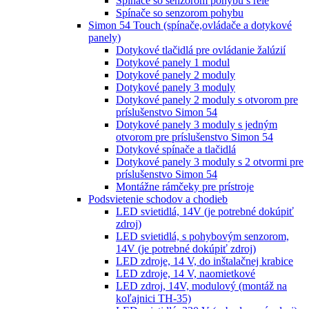
Spínače so senzorom pohybu s relé
Spínače so senzorom pohybu
Simon 54 Touch (spínače,ovládače a dotykové
panely)
Dotykové tlačidlá pre ovládanie žalúzií
Dotykové panely 1 modul
Dotykové panely 2 moduly
Dotykové panely 3 moduly
Dotykové panely 2 moduly s otvorom pre
príslušenstvo Simon 54
Dotykové panely 3 moduly s jedným
otvorom pre príslušenstvo Simon 54
Dotykové spínače a tlačidlá
Dotykové panely 3 moduly s 2 otvormi pre
príslušenstvo Simon 54
Montážne rámčeky pre prístroje
Podsvietenie schodov a chodieb
LED svietidlá, 14V (je potrebné dokúpiť
zdroj)
LED svietidlá, s pohybovým senzorom,
14V (je potrebné dokúpiť zdroj)
LED zdroje, 14 V, do inštalačnej krabice
LED zdroje, 14 V, naomietkové
LED zdroj, 14V, modulový (montáž na
koľajnici TH-35)