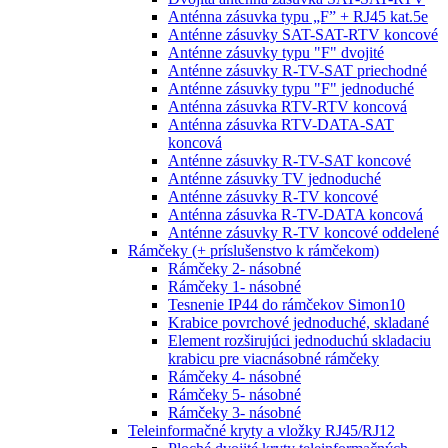
Anténna zásuvka typu „F” + RJ45 kat.5e
Anténne zásuvky SAT-SAT-RTV koncové
Anténne zásuvky typu "F" dvojité
Anténne zásuvky R-TV-SAT priechodné
Anténne zásuvky typu "F" jednoduché
Anténna zásuvka RTV-RTV koncová
Anténna zásuvka RTV-DATA-SAT
koncová
Anténne zásuvky R-TV-SAT koncové
Anténne zásuvky TV jednoduché
Anténne zásuvky R-TV koncové
Anténna zásuvka R-TV-DATA koncová
Anténne zásuvky R-TV koncové oddelené
Rámčeky (+ príslušenstvo k rámčekom)
Rámčeky 2- násobné
Rámčeky 1- násobné
Tesnenie IP44 do rámčekov Simon10
Krabice povrchové jednoduché, skladané
Element rozširujúci jednoduchú skladaciu
krabicu pre viacnásobné rámčeky
Rámčeky 4- násobné
Rámčeky 5- násobné
Rámčeky 3- násobné
Teleinformačné kryty a vložky RJ45/RJ12