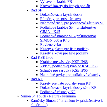
Vybavenie krabíc FB
Kovové kazety do liatych podláh
Rad SF
Dokončovacia krycia doska
Rámčeky pre príslušenstvo
Náhradné diely pre podlahové zásuvky SF
Podlahové krabice SF - príslušenstvo
CIMA a K45
Podlahové krabice SF - príslušenstvo
SIMON 500 a K45
Revízne veko
Kazety z plastu pre liate podlahy
Kazety z kovu pre liate podlahy
Rad KSE IP66
Krabice pre zásuvky KSE IP66
Vklady podlahovej krabice KSE IP66
Spínače pre zásuvky KSE IP66
Náhradné prvky pre podlahové zásuvky
Rad KF
Kazety pre liate podlahy séria KF
Dokončovacie krycie dosky séria KF
Podlahové zásuvky KF
Simon 54 Touch / Nature / Premium
Rámčeky Simon 54 Premium (+ príslušenstvo k
rámčekom)