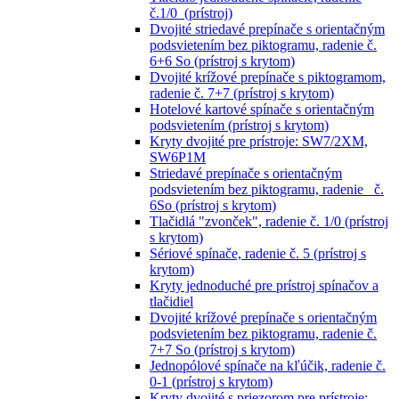
č.1/0 (prístroj)
Dvojité striedavé prepínače s orientačným
podsvietením bez piktogramu, radenie č.
6+6 So (prístroj s krytom)
Dvojité krížové prepínače s piktogramom,
radenie č. 7+7 (prístroj s krytom)
Hotelové kartové spínače s orientačným
podsvietením (prístroj s krytom)
Kryty dvojité pre prístroje: SW7/2XM,
SW6P1M
Striedavé prepínače s orientačným
podsvietením bez piktogramu, radenie č.
6So (prístroj s krytom)
Tlačidlá "zvonček", radenie č. 1/0 (prístroj
s krytom)
Sériové spínače, radenie č. 5 (prístroj s
krytom)
Kryty jednoduché pre prístroj spínačov a
tlačidiel
Dvojité krížové prepínače s orientačným
podsvietením bez piktogramu, radenie č.
7+7 So (prístroj s krytom)
Jednopólové spínače na kľúčik, radenie č.
0-1 (prístroj s krytom)
Kryty dvojité s priezorom pre prístroje: