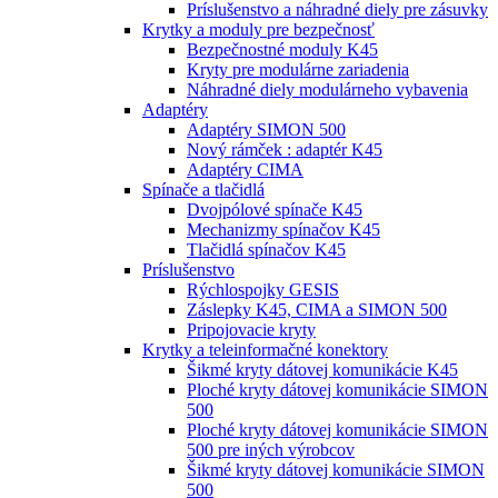
Príslušenstvo a náhradné diely pre zásuvky
Krytky a moduly pre bezpečnosť
Bezpečnostné moduly K45
Kryty pre modulárne zariadenia
Náhradné diely modulárneho vybavenia
Adaptéry
Adaptéry SIMON 500
Nový rámček : adaptér K45
Adaptéry CIMA
Spínače a tlačidlá
Dvojpólové spínače K45
Mechanizmy spínačov K45
Tlačidlá spínačov K45
Príslušenstvo
Rýchlospojky GESIS
Záslepky K45, CIMA a SIMON 500
Pripojovacie kryty
Krytky a teleinformačné konektory
Šikmé kryty dátovej komunikácie K45
Ploché kryty dátovej komunikácie SIMON
500
Ploché kryty dátovej komunikácie SIMON
500 pre iných výrobcov
Šikmé kryty dátovej komunikácie SIMON
500