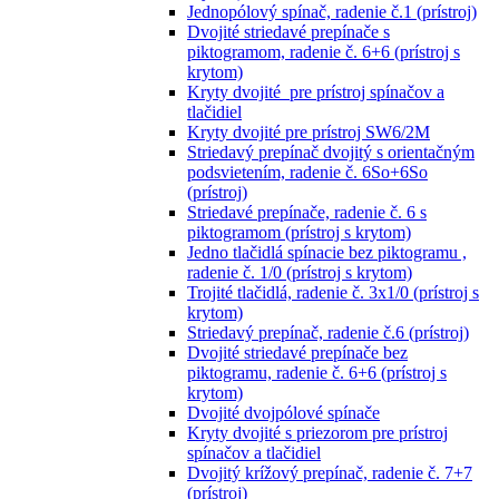
Jednopólový spínač, radenie č.1 (prístroj)
Dvojité striedavé prepínače s
piktogramom, radenie č. 6+6 (prístroj s
krytom)
Kryty dvojité pre prístroj spínačov a
tlačidiel
Kryty dvojité pre prístroj SW6/2M
Striedavý prepínač dvojitý s orientačným
podsvietením, radenie č. 6So+6So
(prístroj)
Striedavé prepínače, radenie č. 6 s
piktogramom (prístroj s krytom)
Jedno tlačidlá spínacie bez piktogramu ,
radenie č. 1/0 (prístroj s krytom)
Trojité tlačidlá, radenie č. 3x1/0 (prístroj s
krytom)
Striedavý prepínač, radenie č.6 (prístroj)
Dvojité striedavé prepínače bez
piktogramu, radenie č. 6+6 (prístroj s
krytom)
Dvojité dvojpólové spínače
Kryty dvojité s priezorom pre prístroj
spínačov a tlačidiel
Dvojitý krížový prepínač, radenie č. 7+7
(prístroj)