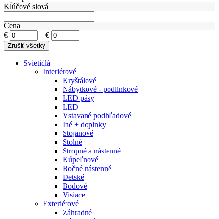
Kĺúčové slová
Cena
€
–
€
Svietidlá
Interiérové
Kryštálové
Nábytkové - podlinkové
LED pásy
LED
Vstavané podhľadové
Iné + doplnky
Stojanové
Stolné
Stropné a nástenné
Kúpeľnové
Bočné nástenné
Detské
Bodové
Visiace
Exteriérové
Záhradné