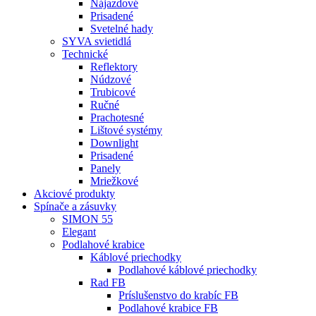
Nájazdové
Prisadené
Svetelné hady
SYVA svietidlá
Technické
Reflektory
Núdzové
Trubicové
Ručné
Prachotesné
Lištové systémy
Downlight
Prisadené
Panely
Mriežkové
Akciové produkty
Spínače a zásuvky
SIMON 55
Elegant
Podlahové krabice
Káblové priechodky
Podlahové káblové priechodky
Rad FB
Príslušenstvo do krabíc FB
Podlahové krabice FB