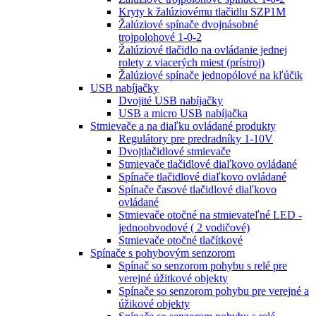
Kryty k žalúziovému tlačidlu SZP1M
Žalúziové spínače dvojnásobné
trojpolohové 1-0-2
Žalúziové tlačidlo na ovládanie jednej
rolety z viacerých miest (prístroj)
Žalúziové spínače jednopólové na kľúčik
USB nabíjačky
Dvojité USB nabíjačky
USB a micro USB nabíjačka
Stmievače a na diaľku ovládané produkty
Regulátory pre predradníky 1-10V
Dvojtlačidlové stmievače
Stmievače tlačidlové diaľkovo ovládané
Spínače tlačidlové diaľkovo ovládané
Spínače časové tlačidlové diaľkovo
ovládané
Stmievače otočné na stmievateľné LED -
jednoobvodové ( 2 vodičové)
Stmievače otočné tlačítkové
Spínače s pohybovým senzorom
Spínač so senzorom pohybu s relé pre
verejné úžitkové objekty
Spínače so senzorom pohybu pre verejné a
úžikové objekty