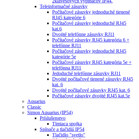
2klávesových vypínačov IP44.
Teleinformačné zásuvky
Počítačové zásuvky jednoduché tienené
RJ45 kategórie 6
Počítačové zásuvky jednoduché RJ45
kat.6
Dvojité telefónne zásuvky RJ11
Počítačové zásuvky RJ45 kategória 6 +
telefónne RJ11
Počítačové zásuvky jednoduché RJ45
kategórie 5e
Počítačové zásuvky RJ45 kategória 5e +
telefónna RJ11
Jedoduché telefónne zásuvky RJ11
Dvojité počítačové tienené zásuvky RJ45
kat. 6
Dvojité počítačové zásuvky RJ45 kat. 6
Počítačové zásuvky dvojité RJ45 kat.5e
Aquarius
Classic
Simon Aquarius (IP54)
Príslušenstvo
Tlmiaca spojka
Spínače a tlačidlá IP54
Tlačidlo "svetlo"