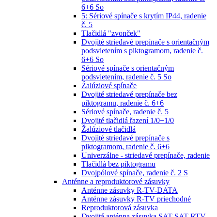
6+6 So
5: Sériové spínače s krytím IP44, radenie
č. 5
Tlačidlá "zvonček"
Dvojité striedavé prepínače s orientačným
podsvietením s piktogramom, radenie č.
6+6 So
Sériové spínače s orientačným
podsvietením, radenie č. 5 So
Žalúziové spínače
Dvojité striedavé prepínače bez
piktogramu, radenie č. 6+6
Sériové spínače, radenie č. 5
Dvojité tlačidlá řazení 1/0+1/0
Žalúziové tlačidlá
Dvojité striedavé prepínače s
piktogramom, radenie č. 6+6
Univerzálne - striedavé prepínače, radenie
Tlačidlá bez piktogramu
Dvojpólové spínače, radenie č. 2 S
Anténne a reproduktorové zásuvky
Anténne zásuvky R-TV-DATA
Anténne zásuvky R-TV priechodné
Reproduktorová zásuvka
Dvojitá anténna zásuvka SAT-SAT-RTV