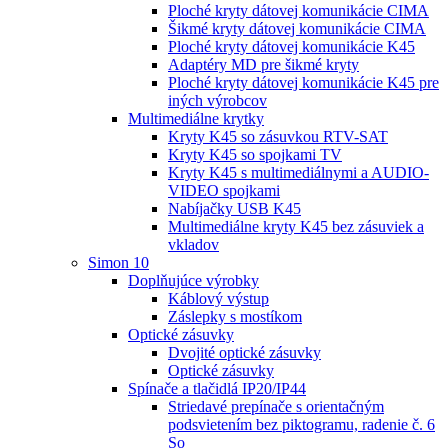
Ploché kryty dátovej komunikácie CIMA
Šikmé kryty dátovej komunikácie CIMA
Ploché kryty dátovej komunikácie K45
Adaptéry MD pre šikmé kryty
Ploché kryty dátovej komunikácie K45 pre
iných výrobcov
Multimediálne krytky
Kryty K45 so zásuvkou RTV-SAT
Kryty K45 so spojkami TV
Kryty K45 s multimediálnymi a AUDIO-
VIDEO spojkami
Nabíjačky USB K45
Multimediálne kryty K45 bez zásuviek a
vkladov
Simon 10
Doplňujúce výrobky
Káblový výstup
Záslepky s mostíkom
Optické zásuvky
Dvojité optické zásuvky
Optické zásuvky
Spínače a tlačidlá IP20/IP44
Striedavé prepínače s orientačným
podsvietením bez piktogramu, radenie č. 6
So