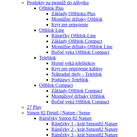
Produkty na montáž do nábytku
Ofiblok Plus
Základy Ofibloku Plus
Montážne držiaky Ofiblok
Kryt pre pripojenie
Ofiblok Line
Rámečky Ofiblok Line
Základy Ofiblok Compact
Montážne držiaky Ofiblok Line
Bočné veka Ofiblok Compact
Teleblok
Horné veká teleblokov
Kryt pre pripojenie káblov
Náhradné diely - Teleblok
Podstawy Teleblok
Ofiblok Compact
Základy Ofiblok Compact
Montážové držiaky Ofiblok
Bočné veká Ofiblok Compact
27 Play
Simon 82 Detail / Nature / Sense
Rámčeky Simon 82 Nature
Rámčeky 1 - krát Simon82 Nature
Rámčeky 2 - krát Simon82 Nature
Rámčeky 3 - krát Simon82 Nature