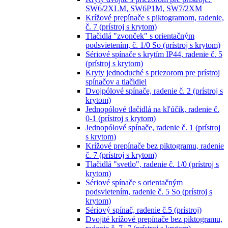
SW6/2XLM, SW6P1M, SW7/2XM
Krížové prepínače s piktogramom, radenie,
č. 7 (prístroj s krytom)
Tlačidlá "zvonček" s orientačným
podsvietením, č. 1/0 So (prístroj s krytom)
Sériové spínače s krytím IP44, radenie č. 5
(prístroj s krytom)
Kryty jednoduché s priezorom pre prístroj
spínačov a tlačidiel
Dvojpólové spínače, radenie č. 2 (prístroj s
krytom)
Jednopólové tlačidlá na kľúčik, radenie č.
0-1 (prístroj s krytom)
Jednopólové spínače, radenie č. 1 (prístroj
s krytom)
Krížové prepínače bez piktogramu, radenie
č. 7 (prístroj s krytom)
Tlačidlá "svetlo", radenie č. 1/0 (prístroj s
krytom)
Sériové spínače s orientačným
podsvietením, radenie č. 5 So (prístroj s
krytom)
Sériový spínač, radenie č.5 (prístroj)
Dvojité krížové prepínače bez piktogramu,