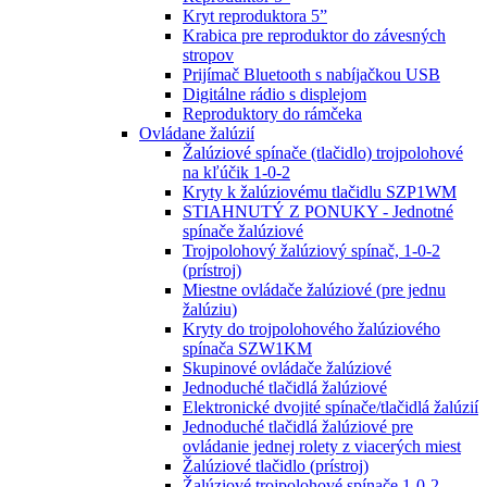
Kryt reproduktora 5”
Krabica pre reproduktor do závesných
stropov
Prijímač Bluetooth s nabíjačkou USB
Digitálne rádio s displejom
Reproduktory do rámčeka
Ovládane žalúzií
Žalúziové spínače (tlačidlo) trojpolohové
na kľúčik 1-0-2
Kryty k žalúziovému tlačidlu SZP1WM
STIAHNUTÝ Z PONUKY - Jednotné
spínače žalúziové
Trojpolohový žalúziový spínač, 1-0-2
(prístroj)
Miestne ovládače žalúziové (pre jednu
žalúziu)
Kryty do trojpolohového žalúziového
spínača SZW1KM
Skupinové ovládače žalúziové
Jednoduché tlačidlá žalúziové
Elektronické dvojité spínače/tlačidlá žalúzií
Jednoduché tlačidlá žalúziové pre
ovládanie jednej rolety z viacerých miest
Žalúziové tlačidlo (prístroj)
Žalúziové trojpolohové spínače 1-0-2