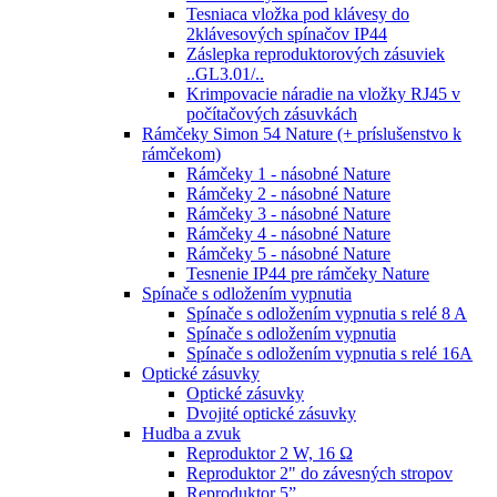
Tesniaca vložka pod klávesy do
2klávesových spínačov IP44
Záslepka reproduktorových zásuviek
..GL3.01/..
Krimpovacie náradie na vložky RJ45 v
počítačových zásuvkách
Rámčeky Simon 54 Nature (+ príslušenstvo k
rámčekom)
Rámčeky 1 - násobné Nature
Rámčeky 2 - násobné Nature
Rámčeky 3 - násobné Nature
Rámčeky 4 - násobné Nature
Rámčeky 5 - násobné Nature
Tesnenie IP44 pre rámčeky Nature
Spínače s odložením vypnutia
Spínače s odložením vypnutia s relé 8 A
Spínače s odložením vypnutia
Spínače s odložením vypnutia s relé 16A
Optické zásuvky
Optické zásuvky
Dvojité optické zásuvky
Hudba a zvuk
Reproduktor 2 W, 16 Ω
Reproduktor 2" do závesných stropov
Reproduktor 5”