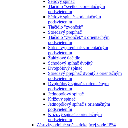
Sériový spínač
Tlačidlo "svetlo" s orientačným
podsvietením
Sériový spínač s orientačným
podsvietením
Tlačidlo "zvonček"
Striedavý prepínač
Tlačidlo "zvonček" s orientačným
podsvietením
Striedavý prepínač s orientačným
podsvietením
Žalúziové tlačidlo
Schodový spínač dvojitý
Dvojpólový spínač
Striedavý prepínač dvojitý s orientačným
podsvietením
Dvojpólový spínač s orientačným
podsvietením
Jednopólový spínač
Krížový spínač
Jednopólový spínač s orientačným
podsvietením
Krížový spínač s orientačným
podsvietením
Zásuvky odolné voči striekajúcej vode IP54