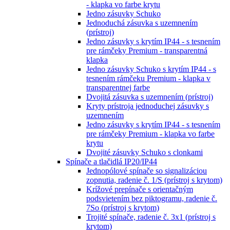
- klapka vo farbe krytu
Jedno zásuvky Schuko
Jednoduchá zásuvka s uzemnením
(prístroj)
Jedno zásuvky s krytím IP44 - s tesnením
pre rámčeky Premium - transparentná
klapka
Jedno zásuvky Schuko s krytím IP44 - s
tesnením rámčeku Premium - klapka v
transparentnej farbe
Dvojitá zásuvka s uzemnením (prístroj)
Kryty prístroja jednoduchej zásuvky s
uzemnením
Jedno zásuvky s krytím IP44 - s tesnením
pre rámčeky Premium - klapka vo farbe
krytu
Dvojité zásuvky Schuko s clonkami
Spínače a tlačidlá IP20/IP44
Jednopólové spínače so signalizáciou
zopnutia, radenie č. 1/S (prístroj s krytom)
Krížové prepínače s orientačným
podsvietením bez piktogramu, radenie č.
7So (prístroj s krytom)
Trojité spínače, radenie č. 3x1 (prístroj s
krytom)