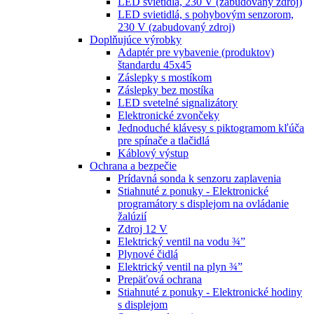
LED svietidlá, 230 V (zabudovaný zdroj)
LED svietidlá, s pohybovým senzorom,
230 V (zabudovaný zdroj)
Doplňujúce výrobky
Adaptér pre vybavenie (produktov)
štandardu 45x45
Záslepky s mostíkom
Záslepky bez mostíka
LED svetelné signalizátory
Elektronické zvončeky
Jednoduché klávesy s piktogramom kľúča
pre spínače a tlačidlá
Káblový výstup
Ochrana a bezpečie
Prídavná sonda k senzoru zaplavenia
Stiahnuté z ponuky - Elektronické
programátory s displejom na ovládanie
žalúzií
Zdroj 12 V
Elektrický ventil na vodu ¾”
Plynové čidlá
Elektrický ventil na plyn ¾”
Prepäťová ochrana
Stiahnuté z ponuky - Elektronické hodiny
s displejom