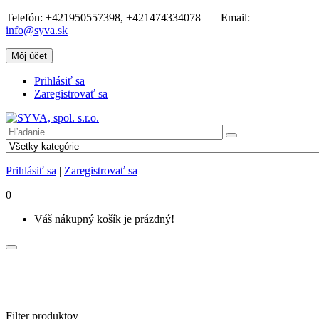
Telefón:
+421950557398, +421474334078
Email:
info@syva.sk
Môj účet
Prihlásiť sa
Zaregistrovať sa
Prihlásiť sa
|
Zaregistrovať sa
0
Váš nákupný košík je prázdný!
Filter produktov