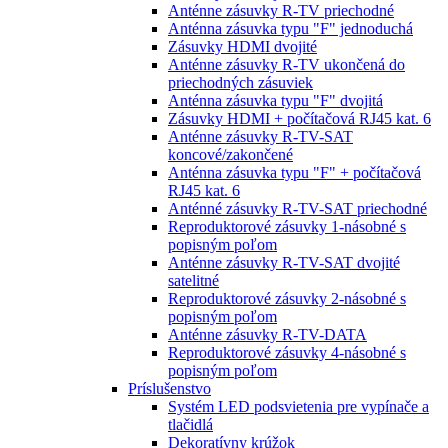
Anténne zásuvky R-TV priechodné
Anténna zásuvka typu "F" jednoduchá
Zásuvky HDMI dvojité
Anténne zásuvky R-TV ukončená do
priechodných zásuviek
Anténna zásuvka typu "F" dvojitá
Zásuvky HDMI + počítačová RJ45 kat. 6
Anténne zásuvky R-TV-SAT
koncové/zakončené
Anténna zásuvka typu "F" + počítačová
RJ45 kat. 6
Anténné zásuvky R-TV-SAT priechodné
Reproduktorové zásuvky 1-násobné s
popisným poľom
Anténne zásuvky R-TV-SAT dvojité
satelitné
Reproduktorové zásuvky 2-násobné s
popisným poľom
Anténne zásuvky R-TV-DATA
Reproduktorové zásuvky 4-násobné s
popisným poľom
Príslušenstvo
Systém LED podsvietenia pre vypínače a
tlačidlá
Dekoratívny krúžok