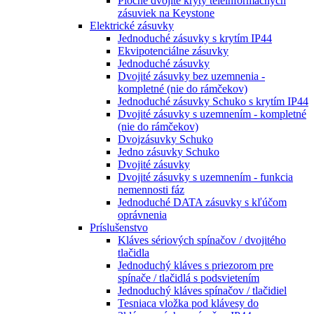
Ploché dvojité kryty teleinformačných
zásuviek na Keystone
Elektrické zásuvky
Jednoduché zásuvky s krytím IP44
Ekvipotenciálne zásuvky
Jednoduché zásuvky
Dvojité zásuvky bez uzemnenia -
kompletné (nie do rámčekov)
Jednoduché zásuvky Schuko s krytím IP44
Dvojité zásuvky s uzemnením - kompletné
(nie do rámčekov)
Dvojzásuvky Schuko
Jedno zásuvky Schuko
Dvojité zásuvky
Dvojité zásuvky s uzemnením - funkcia
nemennosti fáz
Jednoduché DATA zásuvky s kľúčom
oprávnenia
Príslušenstvo
Kláves sériových spínačov / dvojitého
tlačidla
Jednoduchý kláves s priezorom pre
spínače / tlačidlá s podsvietením
Jednoduchý kláves spínačov / tlačidiel
Tesniaca vložka pod klávesy do