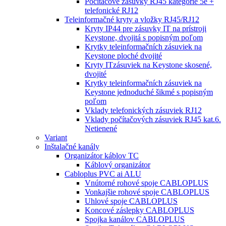
Počítačové zásuvky RJ45 kategórie 5e +
telefonické RJ12
Teleinformačné kryty a vložky RJ45/RJ12
Kryty IP44 pre zásuvky IT na prístroji
Keystone, dvojitá s popisným poľom
Krytky teleinformačních zásuviek na
Keystone ploché dvojité
Kryty ITzásuviek na Keystone skosené,
dvojité
Krytky teleinformačních zásuviek na
Keystone jednoduché šikmé s popisným
poľom
Vklady telefonických zásuviek RJ12
Vklady počítačových zásuviek RJ45 kat.6.
Netienené
Variant
Inštalačné kanály
Organizátor káblov TC
Káblový organizátor
Cabloplus PVC ai ALU
Vnútorné rohové spoje CABLOPLUS
Vonkajšie rohové spoje CABLOPLUS
Uhlové spoje CABLOPLUS
Koncové záslepky CABLOPLUS
Spojka kanálov CABLOPLUS