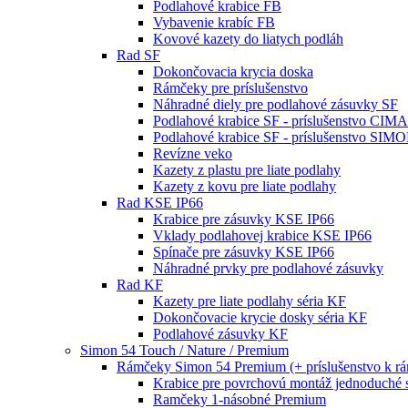
Podlahové krabice FB
Vybavenie krabíc FB
Kovové kazety do liatych podláh
Rad SF
Dokončovacia krycia doska
Rámčeky pre príslušenstvo
Náhradné diely pre podlahové zásuvky SF
Podlahové krabice SF - príslušenstvo CIM
Podlahové krabice SF - príslušenstvo SIM
Revízne veko
Kazety z plastu pre liate podlahy
Kazety z kovu pre liate podlahy
Rad KSE IP66
Krabice pre zásuvky KSE IP66
Vklady podlahovej krabice KSE IP66
Spínače pre zásuvky KSE IP66
Náhradné prvky pre podlahové zásuvky
Rad KF
Kazety pre liate podlahy séria KF
Dokončovacie krycie dosky séria KF
Podlahové zásuvky KF
Simon 54 Touch / Nature / Premium
Rámčeky Simon 54 Premium (+ príslušenstvo k 
Krabice pre povrchovú montáž jednoduché 
Ramčeky 1-násobné Premium