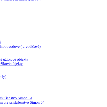
é
dnoobvodové ( 2 vodičové)
né úžitkové objekty
úžikové objekty
ely)
íslušenstvo Simon 54
m pre príslušenstvo Simon 54