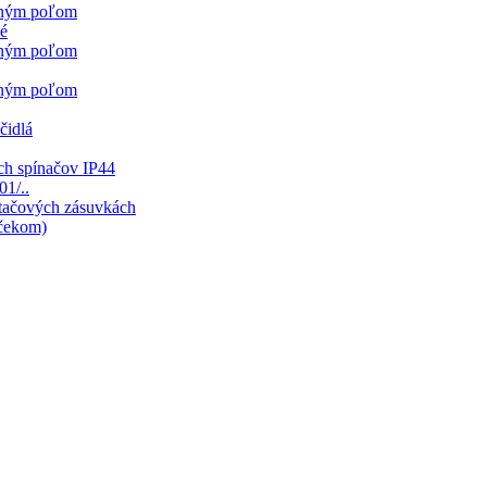
sným poľom
né
sným poľom
sným poľom
čidlá
ch spínačov IP44
01/..
ítačových zásuvkách
mčekom)