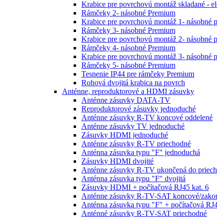
Krabice pre povrchovú montáž skladané - e
Rámčeky 2- násobné Premium
Krabice pre povrchovú montáž 1- násobné 
Rámčeky 3- násobné Premium
Krabice pre povrchovú montáž 2- násobné 
Rámčeky 4- násobné Premium
Krabice pre povrchovú montáž 3- násobné 
Rámčeky 5- násobné Premium
Tesnenie IP44 pre rámčeky Premium
Rohová dvojitá krabica na povrch
Anténne, reproduktorové a HDMI zásuvky
Anténne zásuvky DATA-TV
Reproduktorové zásuvky jednoduché
Anténne zásuvky R-TV koncové oddelené
Anténne zásuvky TV jednoduché
Zásuvky HDMI jednoduché
Anténne zásuvky R-TV priechodné
Anténna zásuvka typu "F" jednoduchá
Zásuvky HDMI dvojité
Anténne zásuvky R-TV ukončená do priech
Anténna zásuvka typu "F" dvojitá
Zásuvky HDMI + počítačová RJ45 kat. 6
Anténne zásuvky R-TV-SAT koncové/zako
Anténna zásuvka typu "F" + počítačová RJ4
Anténné zásuvky R-TV-SAT priechodné