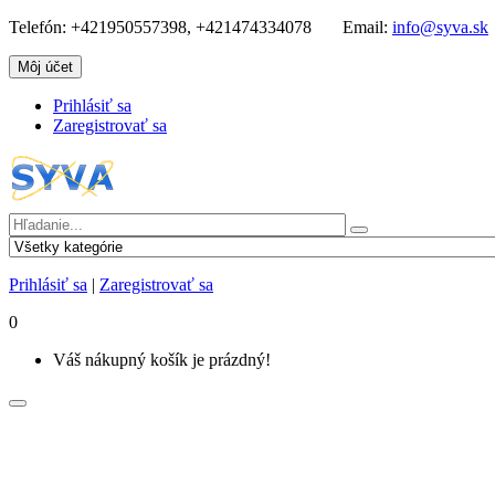
Telefón:
+421950557398, +421474334078
Email:
info@syva.sk
Môj účet
Prihlásiť sa
Zaregistrovať sa
Prihlásiť sa
|
Zaregistrovať sa
0
Váš nákupný košík je prázdný!