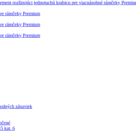
lement rozširujúci jednotuchú krabicu pre viacnásobné rámčeky Premi
pre rámčeky Premium
pre rámčeky Premium
pre rámčeky Premium
odných zásuviek
nčené
5 kat. 6