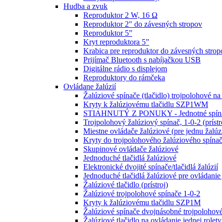
Hudba a zvuk
Reproduktor 2 W, 16 Ω
Reproduktor 2" do závesných stropov
Reproduktor 5”
Kryt reproduktora 5”
Krabica pre reproduktor do závesných strop
Prijímač Bluetooth s nabíjačkou USB
Digitálne rádio s displejom
Reproduktory do rámčeka
Ovládane žalúzií
Žalúziové spínače (tlačidlo) trojpolohové na
Kryty k žalúziovému tlačidlu SZP1WM
STIAHNUTÝ Z PONUKY - Jednotné spínač
Trojpolohový žalúziový spínač, 1-0-2 (prístr
Miestne ovládače žalúziové (pre jednu žalúz
Kryty do trojpolohového žalúziového sp
Skupinové ovládače žalúziové
Jednoduché tlačidlá žalúziové
Elektronické dvojité spínače/tlačidlá žalúzií
Jednoduché tlačidlá žalúziové pre ovládanie 
Žalúziové tlačidlo (prístroj)
Žalúziové trojpolohové spínače 1-0-2
Kryty k žalúziovému tlačidlu SZP1M
Žalúziové spínače dvojnásobné trojpolohové
Žalúziové tlačidlo na ovládanie jednej rolety 