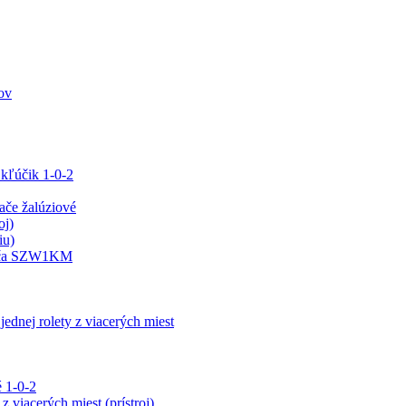
ov
 kľúčik 1-0-2
e žalúziové
oj)
iu)
ínača SZW1KM
jednej rolety z viacerých miest
 1-0-2
z viacerých miest (prístroj)