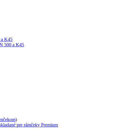
A a K45
ON 500 a K45
rámčekom)
skladané pre rámčeky Premium