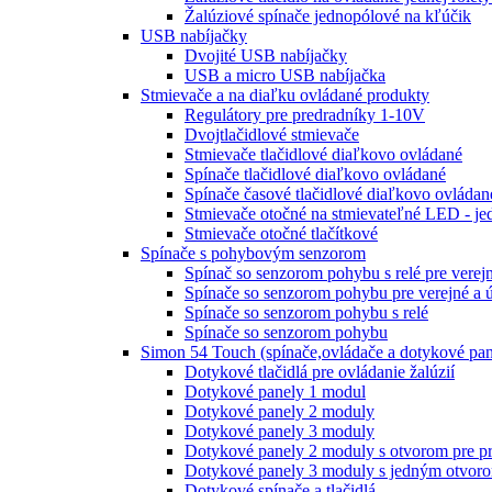
Žalúziové spínače jednopólové na kľúčik
USB nabíjačky
Dvojité USB nabíjačky
USB a micro USB nabíjačka
Stmievače a na diaľku ovládané produkty
Regulátory pre predradníky 1-10V
Dvojtlačidlové stmievače
Stmievače tlačidlové diaľkovo ovládané
Spínače tlačidlové diaľkovo ovládané
Spínače časové tlačidlové diaľkovo ovládan
Stmievače otočné na stmievateľné LED - je
Stmievače otočné tlačítkové
Spínače s pohybovým senzorom
Spínač so senzorom pohybu s relé pre verej
Spínače so senzorom pohybu pre verejné a 
Spínače so senzorom pohybu s relé
Spínače so senzorom pohybu
Simon 54 Touch (spínače,ovládače a dotykové pan
Dotykové tlačidlá pre ovládanie žalúzií
Dotykové panely 1 modul
Dotykové panely 2 moduly
Dotykové panely 3 moduly
Dotykové panely 2 moduly s otvorom pre pr
Dotykové panely 3 moduly s jedným otvoro
Dotykové spínače a tlačidlá