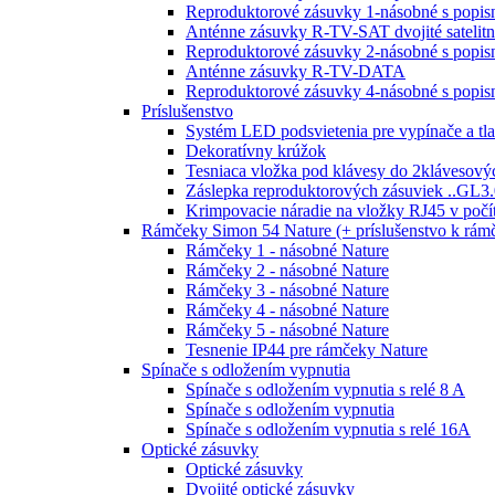
Reproduktorové zásuvky 1-násobné s popi
Anténne zásuvky R-TV-SAT dvojité satelit
Reproduktorové zásuvky 2-násobné s popi
Anténne zásuvky R-TV-DATA
Reproduktorové zásuvky 4-násobné s popi
Príslušenstvo
Systém LED podsvietenia pre vypínače a tla
Dekoratívny krúžok
Tesniaca vložka pod klávesy do 2klávesový
Záslepka reproduktorových zásuviek ..GL3.
Krimpovacie náradie na vložky RJ45 v poč
Rámčeky Simon 54 Nature (+ príslušenstvo k rá
Rámčeky 1 - násobné Nature
Rámčeky 2 - násobné Nature
Rámčeky 3 - násobné Nature
Rámčeky 4 - násobné Nature
Rámčeky 5 - násobné Nature
Tesnenie IP44 pre rámčeky Nature
Spínače s odložením vypnutia
Spínače s odložením vypnutia s relé 8 A
Spínače s odložením vypnutia
Spínače s odložením vypnutia s relé 16A
Optické zásuvky
Optické zásuvky
Dvojité optické zásuvky