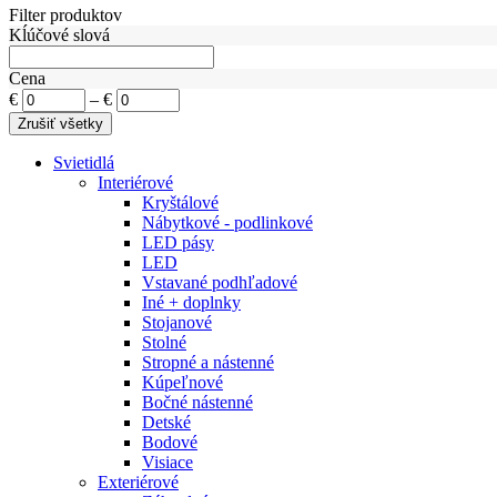
Filter produktov
Kĺúčové slová
Cena
€
–
€
Svietidlá
Interiérové
Kryštálové
Nábytkové - podlinkové
LED pásy
LED
Vstavané podhľadové
Iné + doplnky
Stojanové
Stolné
Stropné a nástenné
Kúpeľnové
Bočné nástenné
Detské
Bodové
Visiace
Exteriérové