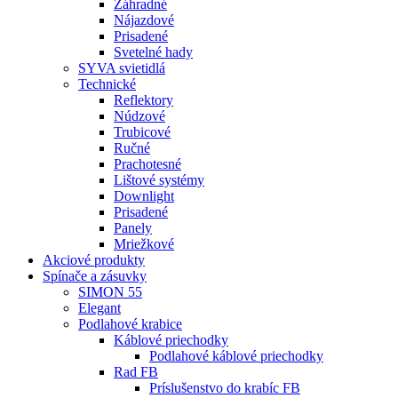
Záhradné
Nájazdové
Prisadené
Svetelné hady
SYVA svietidlá
Technické
Reflektory
Núdzové
Trubicové
Ručné
Prachotesné
Lištové systémy
Downlight
Prisadené
Panely
Mriežkové
Akciové produkty
Spínače a zásuvky
SIMON 55
Elegant
Podlahové krabice
Káblové priechodky
Podlahové káblové priechodky
Rad FB
Príslušenstvo do krabíc FB