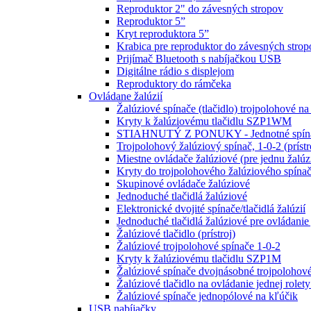
Reproduktor 2" do závesných stropov
Reproduktor 5”
Kryt reproduktora 5”
Krabica pre reproduktor do závesných strop
Prijímač Bluetooth s nabíjačkou USB
Digitálne rádio s displejom
Reproduktory do rámčeka
Ovládane žalúzií
Žalúziové spínače (tlačidlo) trojpolohové na
Kryty k žalúziovému tlačidlu SZP1WM
STIAHNUTÝ Z PONUKY - Jednotné spínač
Trojpolohový žalúziový spínač, 1-0-2 (prístr
Miestne ovládače žalúziové (pre jednu žalúz
Kryty do trojpolohového žalúziového sp
Skupinové ovládače žalúziové
Jednoduché tlačidlá žalúziové
Elektronické dvojité spínače/tlačidlá žalúzií
Jednoduché tlačidlá žalúziové pre ovládanie 
Žalúziové tlačidlo (prístroj)
Žalúziové trojpolohové spínače 1-0-2
Kryty k žalúziovému tlačidlu SZP1M
Žalúziové spínače dvojnásobné trojpolohové
Žalúziové tlačidlo na ovládanie jednej rolety 
Žalúziové spínače jednopólové na kľúčik
USB nabíjačky