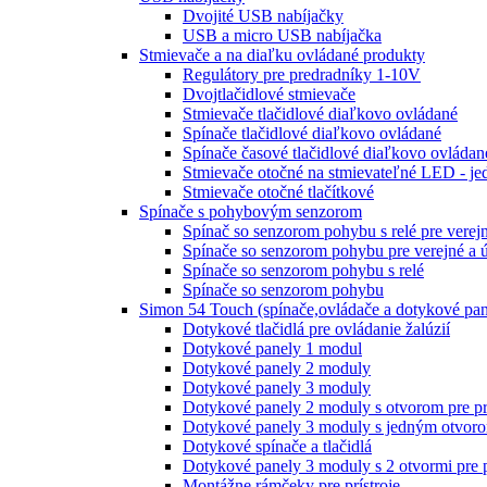
Dvojité USB nabíjačky
USB a micro USB nabíjačka
Stmievače a na diaľku ovládané produkty
Regulátory pre predradníky 1-10V
Dvojtlačidlové stmievače
Stmievače tlačidlové diaľkovo ovládané
Spínače tlačidlové diaľkovo ovládané
Spínače časové tlačidlové diaľkovo ovládan
Stmievače otočné na stmievateľné LED - je
Stmievače otočné tlačítkové
Spínače s pohybovým senzorom
Spínač so senzorom pohybu s relé pre verej
Spínače so senzorom pohybu pre verejné a 
Spínače so senzorom pohybu s relé
Spínače so senzorom pohybu
Simon 54 Touch (spínače,ovládače a dotykové pan
Dotykové tlačidlá pre ovládanie žalúzií
Dotykové panely 1 modul
Dotykové panely 2 moduly
Dotykové panely 3 moduly
Dotykové panely 2 moduly s otvorom pre pr
Dotykové panely 3 moduly s jedným otvoro
Dotykové spínače a tlačidlá
Dotykové panely 3 moduly s 2 otvormi pre 
Montážne rámčeky pre prístroje