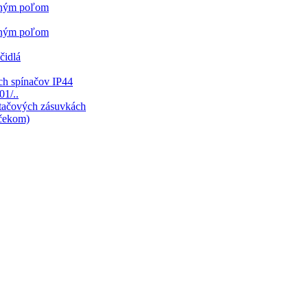
sným poľom
sným poľom
čidlá
ch spínačov IP44
01/..
ítačových zásuvkách
mčekom)