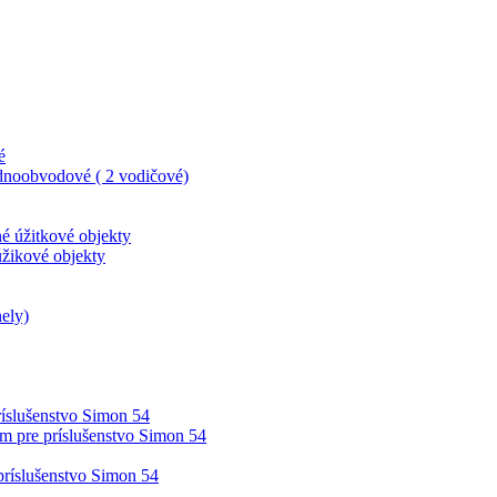
é
dnoobvodové ( 2 vodičové)
né úžitkové objekty
úžikové objekty
ely)
íslušenstvo Simon 54
m pre príslušenstvo Simon 54
príslušenstvo Simon 54