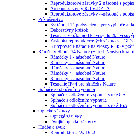
Reproduktorové zásuvky 2-násobné s popi
Anténne zásuvky R-TV-DATA
Reproduktorové zásuvky 4-násobné s popi
Príslušenstvo
Systém LED podsvietenia pre vypínače a tla
Dekoratívny krúžok
Tesniaca vložka pod klávesy do 2klávesový
Záslepka reproduktorových zásuviek ..GL3.
Krimpovacie náradie na vložky RJ45 v poč
Rámčeky Simon 54 Nature (+ príslušenstvo k rá
Rámčeky 1 - násobné Nature
Rámčeky 2 - násobné Nature
Rámčeky 3 - násobné Nature
Rámčeky 4 - násobné Nature
Rámčeky 5 - násobné Nature
Tesnenie IP44 pre rámčeky Nature
Spínače s odložením vypnutia
Spínače s odložením vypnutia s relé 8 A
Spínače s odložením vypnutia
Spínače s odložením vypnutia s relé 16A
Optické zásuvky
Optické zásuvky
Dvojité optické zásuvky
Hudba a zvuk
Reproduktor 2 W, 16 Ω