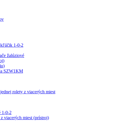
ov
 kľúčik 1-0-2
e žalúziové
oj)
iu)
ínača SZW1KM
jednej rolety z viacerých miest
 1-0-2
z viacerých miest (prístroj)