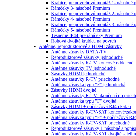
Krabice pre povrchovú montáž 1- násobné 
Rámčeky 3- násobné Premium
Krabice pre povrchovú montáž 2- násobné 
Rámčeky 4- násobné Premium
Krabice pre povrchovú montáž 3- násobné 
Rámčeky 5- násobné Premium
Tesnenie IP44 pre rámčeky Premium
Rohová dvojitá krabica na povrch
Anténne, reproduktorové a HDMI zásuvky
Anténne zásuvky DATA-TV
Reproduktorové zásuvky jednoduché
Anténne zásuvky R-TV koncové oddelené
Anténne zásuvky TV jednoduché
Zásuvky HDMI jednoduché
Anténne zásuvky R-TV priechodné
Anténna zásuvka typu "F" jednoduchá
Zásuvky HDMI dvojité
Anténne zásuvky R-TV ukončená do priech
Anténna zásuvka typu "F" dvojitá
Zásuvky HDMI + počítačová RJ45 kat. 6
Anténne zásuvky R-TV-SAT koncové/zako
Anténna zásuvka typu "F" + počítačová RJ4
Anténné zásuvky R-TV-SAT priechodné
Reproduktorové zásuvky 1-násobné s popi
Anténne zásuvky R-TV-SAT dvojité satelit