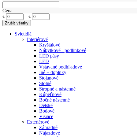
Cena
€
–
€
Svietidlá
Interiérové
Kryštálové
Nábytkové - podlinkové
LED pásy
LED
Vstavané podhľadové
Iné + doplnky
Stojanové
Stolné
Stropné a nástenné
Kúpeľnové
Bočné nástenné
Detské
Bodové
Visiace
Exteriérové
Záhradné
Nájazdové