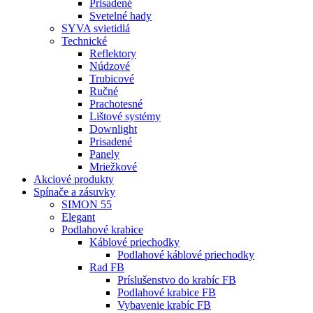
Prisadené
Svetelné hady
SYVA svietidlá
Technické
Reflektory
Núdzové
Trubicové
Ručné
Prachotesné
Lištové systémy
Downlight
Prisadené
Panely
Mriežkové
Akciové produkty
Spínače a zásuvky
SIMON 55
Elegant
Podlahové krabice
Káblové priechodky
Podlahové káblové priechodky
Rad FB
Príslušenstvo do krabíc FB
Podlahové krabice FB
Vybavenie krabíc FB