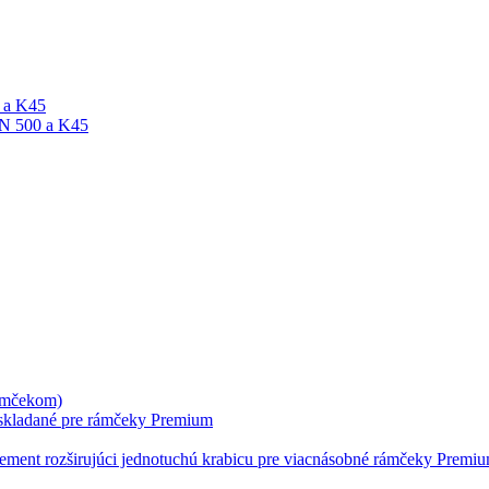
A a K45
ON 500 a K45
rámčekom)
skladané pre rámčeky Premium
lement rozširujúci jednotuchú krabicu pre viacnásobné rámčeky Premi