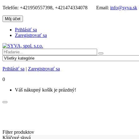
Telefón:
+421950557398, +421474334078
Email:
info@syva.sk
Môj účet
Prihlásiť sa
Zaregistrovať sa
Prihlásiť sa
|
Zaregistrovať sa
0
Váš nákupný košík je prázdný!
Filter produktov
Kĺúčové slová