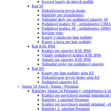
Kovové kazety do liatych podláh
Rad SF
Dokončovacia krycia doska
Rámčeky pre príslušenstvo
Náhradné diely pre podlahové zásuvky SF
Podlahové krabice SF - príslušenstvo CIM
Podlahové krabice SF - príslušenstvo SIM
Revízne veko
Kazety z plastu pre liate podlahy
Kazety z kovu pre liate podlahy
Rad KSE IP66
Krabice pre zásuvky KSE IP66
Vklady podlahovej krabice KSE IP66
Spínače pre zásuvky KSE IP66
Náhradné prvky pre podlahové zásuvky
Rad KF
Kazety pre liate podlahy séria KF
Dokončovacie krycie dosky séria KF
Podlahové zásuvky KF
Simon 54 Touch / Nature / Premium
Rámčeky Simon 54 Premium (+ príslušenstvo k 
Krabice pre povrchovú montáž jednoduché 
Ramčeky 1-násobné Premium
Krabice pre povrchovú montáž skladané - e
Rámčeky 2- násobné Premium