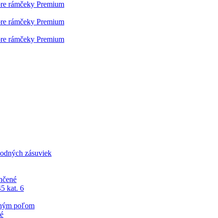
pre rámčeky Premium
pre rámčeky Premium
pre rámčeky Premium
odných zásuviek
nčené
5 kat. 6
sným poľom
né