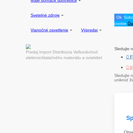
Malé domáce spotrebiče
Svetelné zdroje
Ok
Súbo
cookie
Ďa
Vianočné osvetlenie
Výpredaj
Sledujte n
Predaj Import Distribúcia Veľkoobchod
 F
elektroinštalačného materiálu a svietidiel.
 I
Sledujte n
uniknúť ž
Sp
Obja