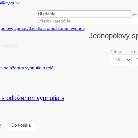
fo@syva.sk
pólový spínač/tlačidlo s omeškaním vypnuti
Jednopólový sp
ie
Zobraziť:
Zor
 s odložením vypnutia s
Do košíka
€