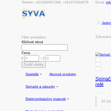
Telefón:
+421950557398, +421474334078
Email:
in
Jedno
Zobrazen
Filter produktov
Kĺúčové slová
Cena
€
–
€
Svietidlá
Akciové produkty
Spínač
relé
Spínače a zásuvky
.....
Elektroinštalačný materiál
87,51