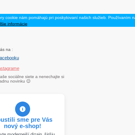
ry cookie nám pomáhajú pri poskytovaní našich služieb. Používaním na
lšie informácie
ás na :
acebooku
nstagrame
aše sociálne siete a nenechajte si
iadnu novinku
😉
ustili sme pre Vás
nový e-shop!
vte modernejší dizajn, širšiu