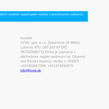
šich služieb vyjadrujete súhlas s používaním súborov
Kontakt
SYVA, spol. s.r.o. Železničná 29 98401
Lučenec IČO: 360 263 87 DIČ:
SK2020080711 Firma je zapísaná v
obchodnom registri vedenom na: Okresný
súd Banská bystrica, vložka č. 5018/S
+421950557398, +421474334078
info@syva.sk