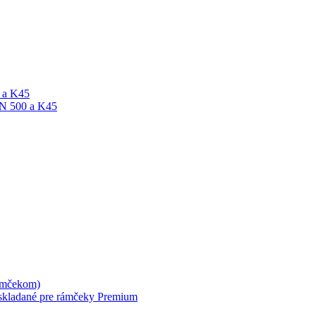
A a K45
ON 500 a K45
rámčekom)
skladané pre rámčeky Premium