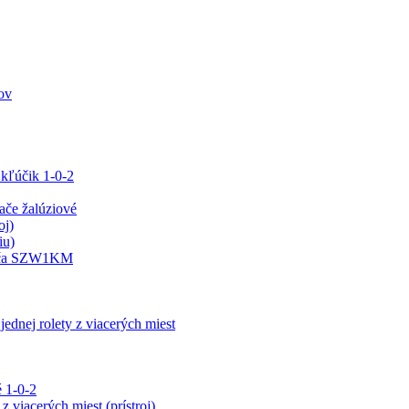
ov
 kľúčik 1-0-2
e žalúziové
oj)
iu)
ínača SZW1KM
jednej rolety z viacerých miest
 1-0-2
z viacerých miest (prístroj)