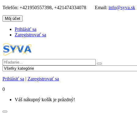
Telefón:
+421950557398, +421474334078
Email:
info@syva.sk
Môj účet
Prihlásiť sa
Zaregistrovať sa
Prihlásiť sa
|
Zaregistrovať sa
0
Váš nákupný košík je prázdný!