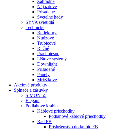
Záhradné
Nájazdové
Prisadené
Svetelné hady
SYVA svietidlá
Technické
Reflektory
Núdzové
Trubicové
Ručné
Prachotesné
Lištové systémy
Downlight
Prisadené
Panely
Mriežkové
Akciové produkty
Spínače a zásuvky
SIMON 55
Elegant
Podlahové krabice
Káblové priechodky
Podlahové káblové priechodky
Rad FB
Príslušenstvo do krabíc FB