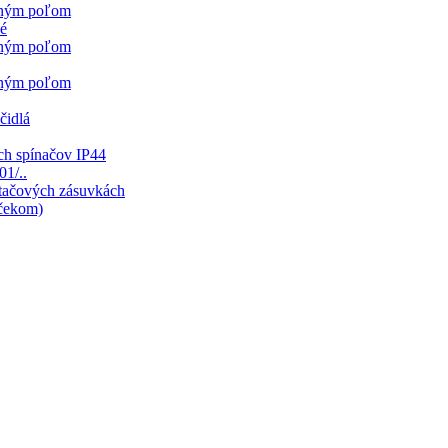
sným poľom
né
sným poľom
sným poľom
čidlá
ch spínačov IP44
01/..
ítačových zásuvkách
mčekom)