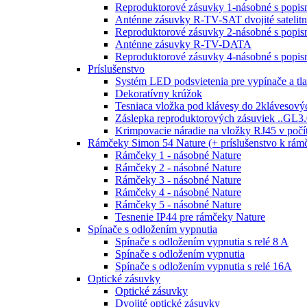
Reproduktorové zásuvky 1-násobné s popi
Anténne zásuvky R-TV-SAT dvojité satelit
Reproduktorové zásuvky 2-násobné s popi
Anténne zásuvky R-TV-DATA
Reproduktorové zásuvky 4-násobné s popi
Príslušenstvo
Systém LED podsvietenia pre vypínače a tla
Dekoratívny krúžok
Tesniaca vložka pod klávesy do 2klávesový
Záslepka reproduktorových zásuviek ..GL3.
Krimpovacie náradie na vložky RJ45 v poč
Rámčeky Simon 54 Nature (+ príslušenstvo k rá
Rámčeky 1 - násobné Nature
Rámčeky 2 - násobné Nature
Rámčeky 3 - násobné Nature
Rámčeky 4 - násobné Nature
Rámčeky 5 - násobné Nature
Tesnenie IP44 pre rámčeky Nature
Spínače s odložením vypnutia
Spínače s odložením vypnutia s relé 8 A
Spínače s odložením vypnutia
Spínače s odložením vypnutia s relé 16A
Optické zásuvky
Optické zásuvky
Dvojité optické zásuvky