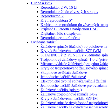
Hudba a zvuk
Reproduktor 2 W, 16 Ω
Reproduktor 2" do závesných stropov
Reproduktor 5”
Kryt reproduktora 5”
Krabica pre reproduktor do závesných strop
Prijímač Bluetooth s nabíjačkou USB
Digitálne rádio s displejom
Reproduktory do rámčeka
Ovládane žalúzií
Žalúziové spínače (tlačidlo) trojpolohové na
Kryty k žalúziovému tlačidlu SZP1WM
STIAHNUTÝ Z PONUKY - Jednotné spínač
Trojpolohový žalúziový spínač, 1-0-2 (prístr
Miestne ovládače žalúziové (pre jednu žalúz
Kryty do trojpolohového žalúziového sp
Skupinové ovládače žalúziové
Jednoduché tlačidlá žalúziové
Elektronické dvojité spínače/tlačidlá žalúzií
Jednoduché tlačidlá žalúziové pre ovládanie 
Žalúziové tlačidlo (prístroj)
Žalúziové trojpolohové spínače 1-0-2
Kryty k žalúziovému tlačidlu SZP1M
Žalúziové spínače dvojnásobné trojpolohové
Žalúziové tlačidlo na ovládanie jednej rolety 