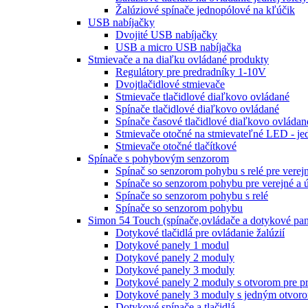
Žalúziové spínače jednopólové na kľúčik
USB nabíjačky
Dvojité USB nabíjačky
USB a micro USB nabíjačka
Stmievače a na diaľku ovládané produkty
Regulátory pre predradníky 1-10V
Dvojtlačidlové stmievače
Stmievače tlačidlové diaľkovo ovládané
Spínače tlačidlové diaľkovo ovládané
Spínače časové tlačidlové diaľkovo ovládan
Stmievače otočné na stmievateľné LED - je
Stmievače otočné tlačítkové
Spínače s pohybovým senzorom
Spínač so senzorom pohybu s relé pre verej
Spínače so senzorom pohybu pre verejné a 
Spínače so senzorom pohybu s relé
Spínače so senzorom pohybu
Simon 54 Touch (spínače,ovládače a dotykové pan
Dotykové tlačidlá pre ovládanie žalúzií
Dotykové panely 1 modul
Dotykové panely 2 moduly
Dotykové panely 3 moduly
Dotykové panely 2 moduly s otvorom pre pr
Dotykové panely 3 moduly s jedným otvoro
Dotykové spínače a tlačidlá