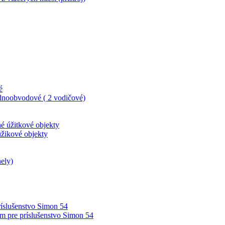
é
dnoobvodové ( 2 vodičové)
né úžitkové objekty
úžikové objekty
ely)
íslušenstvo Simon 54
m pre príslušenstvo Simon 54