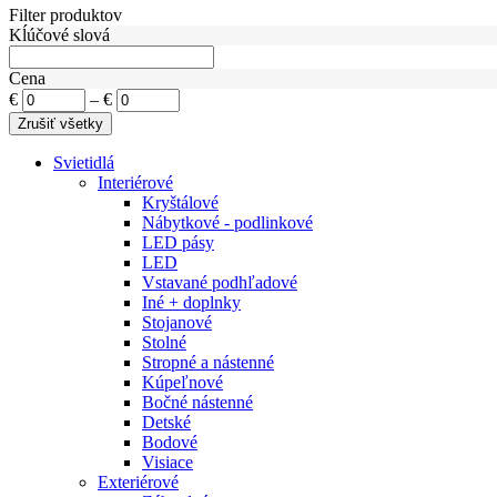
Filter produktov
Kĺúčové slová
Cena
€
–
€
Svietidlá
Interiérové
Kryštálové
Nábytkové - podlinkové
LED pásy
LED
Vstavané podhľadové
Iné + doplnky
Stojanové
Stolné
Stropné a nástenné
Kúpeľnové
Bočné nástenné
Detské
Bodové
Visiace
Exteriérové