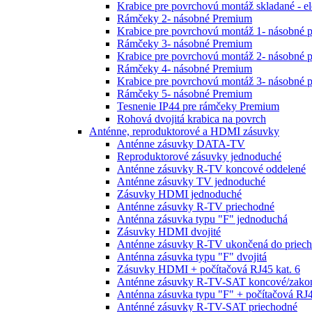
Krabice pre povrchovú montáž skladané - e
Rámčeky 2- násobné Premium
Krabice pre povrchovú montáž 1- násobné 
Rámčeky 3- násobné Premium
Krabice pre povrchovú montáž 2- násobné 
Rámčeky 4- násobné Premium
Krabice pre povrchovú montáž 3- násobné 
Rámčeky 5- násobné Premium
Tesnenie IP44 pre rámčeky Premium
Rohová dvojitá krabica na povrch
Anténne, reproduktorové a HDMI zásuvky
Anténne zásuvky DATA-TV
Reproduktorové zásuvky jednoduché
Anténne zásuvky R-TV koncové oddelené
Anténne zásuvky TV jednoduché
Zásuvky HDMI jednoduché
Anténne zásuvky R-TV priechodné
Anténna zásuvka typu "F" jednoduchá
Zásuvky HDMI dvojité
Anténne zásuvky R-TV ukončená do priech
Anténna zásuvka typu "F" dvojitá
Zásuvky HDMI + počítačová RJ45 kat. 6
Anténne zásuvky R-TV-SAT koncové/zako
Anténna zásuvka typu "F" + počítačová RJ4
Anténné zásuvky R-TV-SAT priechodné