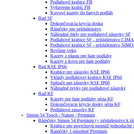
Podlahové krabice FB
Vybavenie krabíc FB
Kovové kazety do liatych podláh
Rad SF
Dokončovacia krycia doska
Rámčeky pre príslušenstvo
Náhradné diely pre podlahové zásuvky SF
Podlahové krabice SF - príslušenstvo CIM
Podlahové krabice SF - príslušenstvo SIM
Revízne veko
Kazety z plastu pre liate podlahy
Kazety z kovu pre liate podlahy
Rad KSE IP66
Krabice pre zásuvky KSE IP66
Vklady podlahovej krabice KSE IP66
Spínače pre zásuvky KSE IP66
Náhradné prvky pre podlahové zásuvky
Rad KF
Kazety pre liate podlahy séria KF
Dokončovacie krycie dosky séria KF
Podlahové zásuvky KF
Simon 54 Touch / Nature / Premium
Rámčeky Simon 54 Premium (+ príslušenstvo k 
Krabice pre povrchovú montáž jednoduché 
Ramčeky 1-násobné Premium