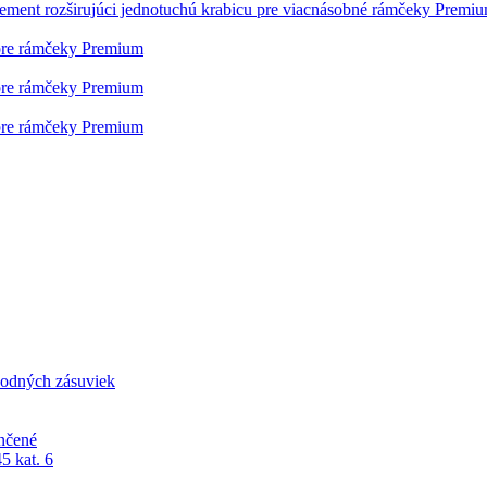
lement rozširujúci jednotuchú krabicu pre viacnásobné rámčeky Premi
pre rámčeky Premium
pre rámčeky Premium
pre rámčeky Premium
odných zásuviek
nčené
5 kat. 6