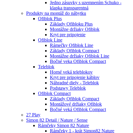
Jedno zásuvky s uzemnením Schuko -
klapka transparentná
Produkty na montáž do nábytku
Ofiblok Plus
Základy Ofibloku Plus
Montážne držiaky Ofiblok
Kryt pre pripojenie
Ofiblok Line
Rámečky Ofiblok Line
Základy Ofiblok Compact
Montážne držiaky Ofiblok Line
Bočné veka Ofiblok Compact
Teleblok
Horné veká teleblokov
Kryt pre pripojenie káblov
Náhradné diely - Teleblok
Podstawy Teleblok
Ofiblok Compact
Základy Ofiblok Compact
Montážové držiaky Ofiblok
Bočné veká Ofiblok Compact
27 Play
Simon 82 Detail / Nature / Sense
Rámčeky Simon 82 Nature
Rámčeky 1 - krát Simon82 Nature