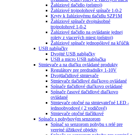
Žalúziové tlačidlo (prístroj)
Žalúziové trojpolohové spínače 1-0-2
Kryty k žalúziovému tlačidlu SZP1M
Žalúziové spínače dvojnásobné
trojpolohové 1-0-2
Žalúziové tlačidlo na ovládanie jednej
rolety z viacerých miest (prístroj)
Žalúziové spínače jednopólové na kľúčik
USB nabíjačky
Dvojité USB nabíjačky
USB a micro USB nabíjačka
Stmievače a na diaľku ovládané produkty
Regulátory pre predradníky 1-10V
Dvojtlačidlové stmievače
Stmievače tlačidlové diaľkovo ovládané
Spínače tlačidlové diaľkovo ovládané
Spínače časové tlačidlové diaľkovo
ovládané
Stmievače otočné na stmievateľné LED -
jednoobvodové ( 2 vodičové)
Stmievače otočné tlačítkové
Spínače s pohybovým senzorom
Spínač so senzorom pohybu s relé pre
verejné úžitkové objekty