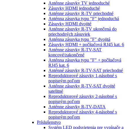
Anténne zásuvky TV jednoduché
Zásuvky HDMI jednoduché
Anténne zásuvky R-TV priechodné
Anténna zásuvka typu "F" jednoduchá
Zásuvky HDMI dvojité
Anténne zásuvky R-TV ukončená do
priechodných zásuviek
Anténna zásuvka typu "F" dvojitá
Zásuvky HDMI + počítačová RJ45 kat. 6
Anténne zásuvky R-TV-SAT
koncové/zakončené
Anténna zásuvka typu "F" + počítačová
RJ45 kat. 6
Anténné zásuvky R-TV-SAT priechodné
Reproduktorové zásuvky 1-násobné s
popisným poľom
Anténne zásuvky R-TV-SAT dvojité
satelitné
Reproduktorové zásuvky 2-násobné s
popisným poľom
Anténne zásuvky R-TV-DATA
Reproduktorové zásuvky 4-násobné s
popisným poľom
Príslušenstvo
Systém LED podsvietenia pre vypínače a