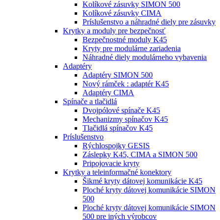
Kolíkové zásuvky SIMON 500
Kolíkové zásuvky CIMA
Príslušenstvo a náhradné diely pre zásuvky
Krytky a moduly pre bezpečnosť
Bezpečnostné moduly K45
Kryty pre modulárne zariadenia
Náhradné diely modulárneho vybavenia
Adaptéry
Adaptéry SIMON 500
Nový rámček : adaptér K45
Adaptéry CIMA
Spínače a tlačidlá
Dvojpólové spínače K45
Mechanizmy spínačov K45
Tlačidlá spínačov K45
Príslušenstvo
Rýchlospojky GESIS
Záslepky K45, CIMA a SIMON 500
Pripojovacie kryty
Krytky a teleinformačné konektory
Šikmé kryty dátovej komunikácie K45
Ploché kryty dátovej komunikácie SIMON
500
Ploché kryty dátovej komunikácie SIMON
500 pre iných výrobcov