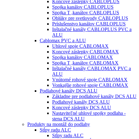
Koncové záslepky CABLOPLUS
Spojka kanálov CABLOPLUS
Spojka T ,kanálov CABLOPLUS
Oblúky pre svetlovody CABLOPLUS
Príslušenstvo kanálov CABLOPLUS
Inštalačné kanály CABLOPLUS PVC a
ALU
Cablomax PVC a ALU
Uhlové spoje CABLOMAX
Koncové záslepky CABLOMAX
Spojka kanálov CABLOMAX
Spojka T ,kanálov CABLOMAX
Inštalačné kanály CABLOMAX PVC a
ALU
Vnútorné rohové spoje CABLOMAX
Vonkajšie rohové spoje CABLOMAX
Podlahové kanály DCS ALU
Základne pre podlahové kanály DCS ALU
Podlahové kanály DCS ALU
Koncové záslepky DCS ALU
Nastaviteľné uhlové spojky podlaha -
stena DCS ALU
Produkty na montáž do podlahy
Stĺpy radu ALC
Stĺpy radu ALC