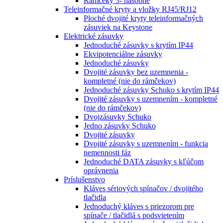
Rámčeky 3- násobné
Teleinformačné kryty a vložky RJ45/RJ12
Ploché dvojité kryty teleinformačných
zásuviek na Keystone
Elektrické zásuvky
Jednoduché zásuvky s krytím IP44
Ekvipotenciálne zásuvky
Jednoduché zásuvky
Dvojité zásuvky bez uzemnenia -
kompletné (nie do rámčekov)
Jednoduché zásuvky Schuko s krytím IP44
Dvojité zásuvky s uzemnením - kompletné
(nie do rámčekov)
Dvojzásuvky Schuko
Jedno zásuvky Schuko
Dvojité zásuvky
Dvojité zásuvky s uzemnením - funkcia
nemennosti fáz
Jednoduché DATA zásuvky s kľúčom
oprávnenia
Príslušenstvo
Kláves sériových spínačov / dvojitého
tlačidla
Jednoduchý kláves s priezorom pre
spínače / tlačidlá s podsvietením