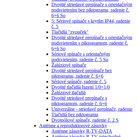
Dvojité striedavé prepínače s orientačným
podsvietením bez piktogramu, radenie č.
6+6 So
5: Sériové spínače s krytím IP44, radenie
č. 5
Tlačidlá "zvonček"
Dvojité striedavé prepínače s orientačným
podsvietením s piktogramom, radenie č.
6+6 So
Sériové spínače s orientačným
podsvietením, radenie č. 5 So
Žalúziové spínače
Dvojité striedavé prepínače bez
piktogramu, radenie č. 6+6
Sériové spínače, radenie č. 5
Dvojité tlačidlá řazení 1/0+1/0
Žalúziové tlačidlá
Dvojité striedavé prepínače s
piktogramom, radenie č. 6+6
Univerzálne - striedavé prepínače, radenie
Tlačidlá bez piktogramu
Dvojpólové spínače, radenie č. 2 S
Anténne a reproduktorové zásuvky
Anténne zásuvky R-TV-DATA
Anténne zásuvky R-TV priechodné