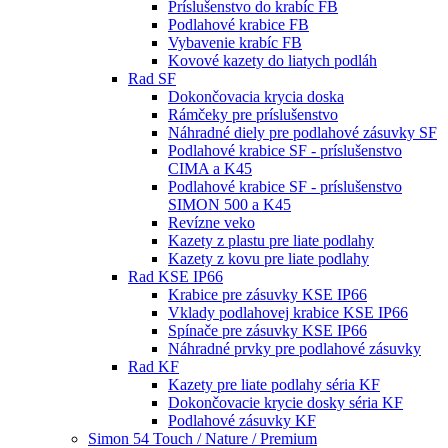
Príslušenstvo do krabíc FB
Podlahové krabice FB
Vybavenie krabíc FB
Kovové kazety do liatych podláh
Rad SF
Dokončovacia krycia doska
Rámčeky pre príslušenstvo
Náhradné diely pre podlahové zásuvky SF
Podlahové krabice SF - príslušenstvo
CIMA a K45
Podlahové krabice SF - príslušenstvo
SIMON 500 a K45
Revízne veko
Kazety z plastu pre liate podlahy
Kazety z kovu pre liate podlahy
Rad KSE IP66
Krabice pre zásuvky KSE IP66
Vklady podlahovej krabice KSE IP66
Spínače pre zásuvky KSE IP66
Náhradné prvky pre podlahové zásuvky
Rad KF
Kazety pre liate podlahy séria KF
Dokončovacie krycie dosky séria KF
Podlahové zásuvky KF
Simon 54 Touch / Nature / Premium