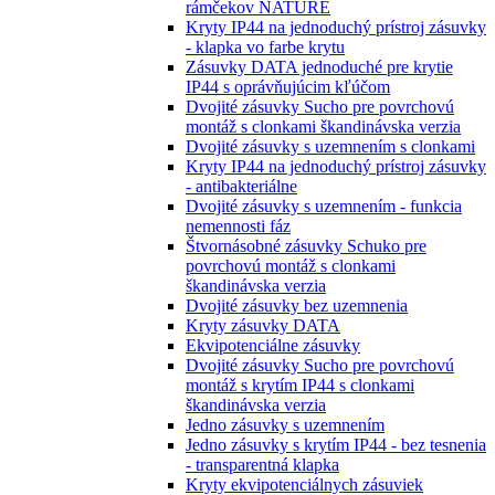
rámčekov NATURE
Kryty IP44 na jednoduchý prístroj zásuvky
- klapka vo farbe krytu
Zásuvky DATA jednoduché pre krytie
IP44 s oprávňujúcim kľúčom
Dvojité zásuvky Sucho pre povrchovú
montáž s clonkami škandinávska verzia
Dvojité zásuvky s uzemnením s clonkami
Kryty IP44 na jednoduchý prístroj zásuvky
- antibakteriálne
Dvojité zásuvky s uzemnením - funkcia
nemennosti fáz
Štvornásobné zásuvky Schuko pre
povrchovú montáž s clonkami
škandinávska verzia
Dvojité zásuvky bez uzemnenia
Kryty zásuvky DATA
Ekvipotenciálne zásuvky
Dvojité zásuvky Sucho pre povrchovú
montáž s krytím IP44 s clonkami
škandinávska verzia
Jedno zásuvky s uzemnením
Jedno zásuvky s krytím IP44 - bez tesnenia
- transparentná klapka
Kryty ekvipotenciálnych zásuviek