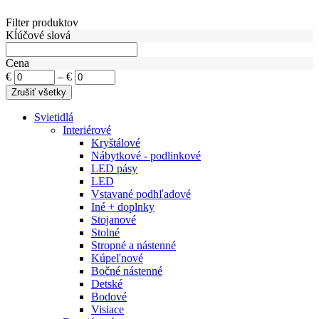
Filter produktov
Kĺúčové slová
Cena
€
–
€
Svietidlá
Interiérové
Kryštálové
Nábytkové - podlinkové
LED pásy
LED
Vstavané podhľadové
Iné + doplnky
Stojanové
Stolné
Stropné a nástenné
Kúpeľnové
Bočné nástenné
Detské
Bodové
Visiace