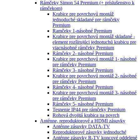
Rámčeky Simon 54 Premium (+ príslušenstvo k
rámčekom)
Krabice pre povrchovú montáž
jednoduché skladané pre rámčeky
Premium
Ramčeky 1-násobné Premium
Krabice pre povrchovú montáž skladané -
element rozširujúci jednotuchú krabicu pre
viacnásobné rámčeky Premium
Rámčeky 2- násobné Premium
Krabice pre povrchovú montáž 1- násobné
pre rámčeky Premium
Rámčeky 3- násobné Premium
Krabice pre povrchovú montáž 2- násobné
pre rámčeky Premium
Rámčeky 4- násobné Premium
Krabice pre povrchovú montáž 3- násobné
pre rámčeky Premium
Rámčeky 5- násobné Premium
Tesnenie IP44 pre rámčeky Premium
Rohová dvojitá krabica na povrch
Anténne, reproduktorové a HDMI zásuvky
Anténne zásuvky DATA-TV
Reproduktorové zásuvky jednoduché
Anténne zásuvky R-TV koncové oddelené