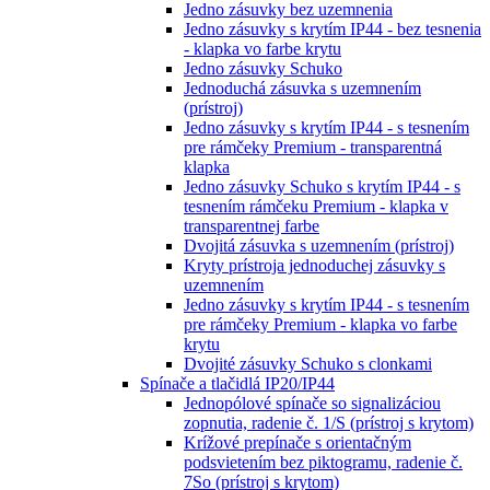
Jedno zásuvky bez uzemnenia
Jedno zásuvky s krytím IP44 - bez tesnenia
- klapka vo farbe krytu
Jedno zásuvky Schuko
Jednoduchá zásuvka s uzemnením
(prístroj)
Jedno zásuvky s krytím IP44 - s tesnením
pre rámčeky Premium - transparentná
klapka
Jedno zásuvky Schuko s krytím IP44 - s
tesnením rámčeku Premium - klapka v
transparentnej farbe
Dvojitá zásuvka s uzemnením (prístroj)
Kryty prístroja jednoduchej zásuvky s
uzemnením
Jedno zásuvky s krytím IP44 - s tesnením
pre rámčeky Premium - klapka vo farbe
krytu
Dvojité zásuvky Schuko s clonkami
Spínače a tlačidlá IP20/IP44
Jednopólové spínače so signalizáciou
zopnutia, radenie č. 1/S (prístroj s krytom)
Krížové prepínače s orientačným
podsvietením bez piktogramu, radenie č.
7So (prístroj s krytom)