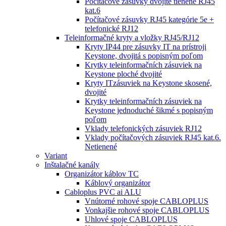
Počítačové zásuvky dvojité tienené RJ45
kat.6
Počítačové zásuvky RJ45 kategórie 5e +
telefonické RJ12
Teleinformačné kryty a vložky RJ45/RJ12
Kryty IP44 pre zásuvky IT na prístroji
Keystone, dvojitá s popisným poľom
Krytky teleinformačních zásuviek na
Keystone ploché dvojité
Kryty ITzásuviek na Keystone skosené,
dvojité
Krytky teleinformačních zásuviek na
Keystone jednoduché šikmé s popisným
poľom
Vklady telefonických zásuviek RJ12
Vklady počítačových zásuviek RJ45 kat.6.
Netienené
Variant
Inštalačné kanály
Organizátor káblov TC
Káblový organizátor
Cabloplus PVC ai ALU
Vnútorné rohové spoje CABLOPLUS
Vonkajšie rohové spoje CABLOPLUS
Uhlové spoje CABLOPLUS