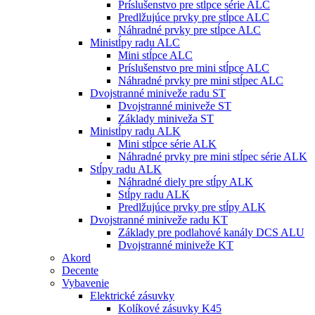
Príslušenstvo pre stĺpce série ALC
Predlžujúce prvky pre stĺpce ALC
Náhradné prvky pre stĺpce ALC
Ministĺpy radu ALC
Mini stĺpce ALC
Príslušenstvo pre mini stĺpce ALC
Náhradné prvky pre mini stĺpec ALC
Dvojstranné miniveže radu ST
Dvojstranné miniveže ST
Základy miniveža ST
Ministĺpy radu ALK
Mini stĺpce série ALK
Náhradné prvky pre mini stĺpec série ALK
Stĺpy radu ALK
Náhradné diely pre stĺpy ALK
Stĺpy radu ALK
Predlžujúce prvky pre stĺpy ALK
Dvojstranné miniveže radu KT
Základy pre podlahové kanály DCS ALU
Dvojstranné miniveže KT
Akord
Decente
Vybavenie
Elektrické zásuvky
Kolíkové zásuvky K45