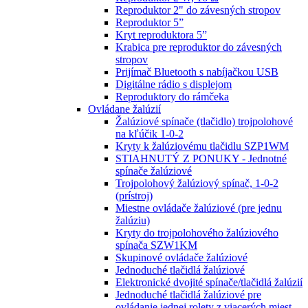
Reproduktor 2" do závesných stropov
Reproduktor 5”
Kryt reproduktora 5”
Krabica pre reproduktor do závesných
stropov
Prijímač Bluetooth s nabíjačkou USB
Digitálne rádio s displejom
Reproduktory do rámčeka
Ovládane žalúzií
Žalúziové spínače (tlačidlo) trojpolohové
na kľúčik 1-0-2
Kryty k žalúziovému tlačidlu SZP1WM
STIAHNUTÝ Z PONUKY - Jednotné
spínače žalúziové
Trojpolohový žalúziový spínač, 1-0-2
(prístroj)
Miestne ovládače žalúziové (pre jednu
žalúziu)
Kryty do trojpolohového žalúziového
spínača SZW1KM
Skupinové ovládače žalúziové
Jednoduché tlačidlá žalúziové
Elektronické dvojité spínače/tlačidlá žalúzií
Jednoduché tlačidlá žalúziové pre
ovládanie jednej rolety z viacerých miest