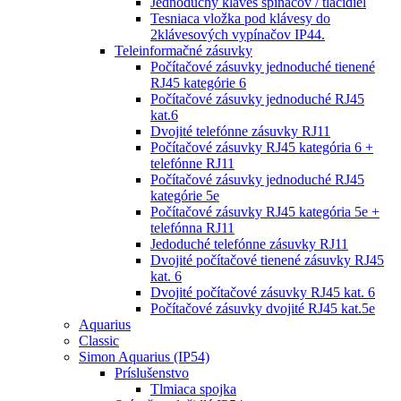
Jednoduchý kláves spínačov / tlačidiel
Tesniaca vložka pod klávesy do
2klávesových vypínačov IP44.
Teleinformačné zásuvky
Počítačové zásuvky jednoduché tienené
RJ45 kategórie 6
Počítačové zásuvky jednoduché RJ45
kat.6
Dvojité telefónne zásuvky RJ11
Počítačové zásuvky RJ45 kategória 6 +
telefónne RJ11
Počítačové zásuvky jednoduché RJ45
kategórie 5e
Počítačové zásuvky RJ45 kategória 5e +
telefónna RJ11
Jedoduché telefónne zásuvky RJ11
Dvojité počítačové tienené zásuvky RJ45
kat. 6
Dvojité počítačové zásuvky RJ45 kat. 6
Počítačové zásuvky dvojité RJ45 kat.5e
Aquarius
Classic
Simon Aquarius (IP54)
Príslušenstvo
Tlmiaca spojka