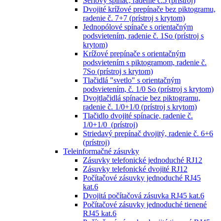
Sériový spínač, radenie č.5 (prístroj)
Dvojité krížové prepínače bez piktogramu,
radenie č. 7+7 (prístroj s krytom)
Jednopólové spínače s orientačným
podsvietením, radenie č. 1So (prístroj s
krytom)
Krížové prepínače s orientačným
podsvietením s piktogramom, radenie č.
7So (prístroj s krytom)
Tlačidlá "svetlo" s orientačným
podsvietením, č. 1/0 So (prístroj s krytom)
Dvojtlačidlá spínacie bez piktogramu,
radenie č. 1/0+1/0 (prístroj s krytom)
Tlačidlo dvojité spínacie, radenie č.
1/0+1/0 (prístroj)
Striedavý prepínač dvojitý, radenie č. 6+6
(prístroj)
Teleinformačné zásuvky
Zásuvky telefonické jednoduché RJ12
Zásuvky telefonické dvojité RJ12
Počítačové zásuvky jednoduché RJ45
kat.6
Dvojitá počítačová zásuvka RJ45 kat.6
Počítačové zásuvky jednoduché tienené
RJ45 kat.6