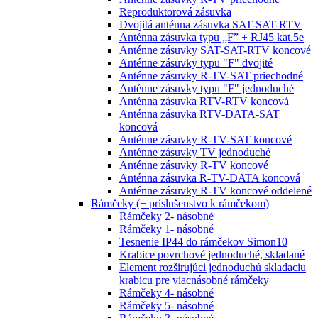
Reproduktorová zásuvka
Dvojitá anténna zásuvka SAT-SAT-RTV
Anténna zásuvka typu „F” + RJ45 kat.5e
Anténne zásuvky SAT-SAT-RTV koncové
Anténne zásuvky typu "F" dvojité
Anténne zásuvky R-TV-SAT priechodné
Anténne zásuvky typu "F" jednoduché
Anténna zásuvka RTV-RTV koncová
Anténna zásuvka RTV-DATA-SAT
koncová
Anténne zásuvky R-TV-SAT koncové
Anténne zásuvky TV jednoduché
Anténne zásuvky R-TV koncové
Anténna zásuvka R-TV-DATA koncová
Anténne zásuvky R-TV koncové oddelené
Rámčeky (+ príslušenstvo k rámčekom)
Rámčeky 2- násobné
Rámčeky 1- násobné
Tesnenie IP44 do rámčekov Simon10
Krabice povrchové jednoduché, skladané
Element rozširujúci jednoduchú skladaciu
krabicu pre viacnásobné rámčeky
Rámčeky 4- násobné
Rámčeky 5- násobné