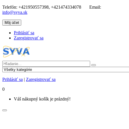
Telefón:
+421950557398, +421474334078
Email:
info@syva.sk
Môj účet
Prihlásiť sa
Zaregistrovať sa
Prihlásiť sa
|
Zaregistrovať sa
0
Váš nákupný košík je prázdný!