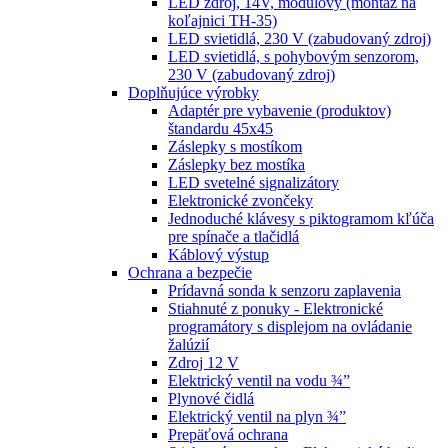
LED zdroj, 14V, modulový (montáž na
koľajnici TH-35)
LED svietidlá, 230 V (zabudovaný zdroj)
LED svietidlá, s pohybovým senzorom,
230 V (zabudovaný zdroj)
Doplňujúce výrobky
Adaptér pre vybavenie (produktov)
štandardu 45x45
Záslepky s mostíkom
Záslepky bez mostíka
LED svetelné signalizátory
Elektronické zvončeky
Jednoduché klávesy s piktogramom kľúča
pre spínače a tlačidlá
Káblový výstup
Ochrana a bezpečie
Prídavná sonda k senzoru zaplavenia
Stiahnuté z ponuky - Elektronické
programátory s displejom na ovládanie
žalúzií
Zdroj 12 V
Elektrický ventil na vodu ¾”
Plynové čidlá
Elektrický ventil na plyn ¾”
Prepäťová ochrana