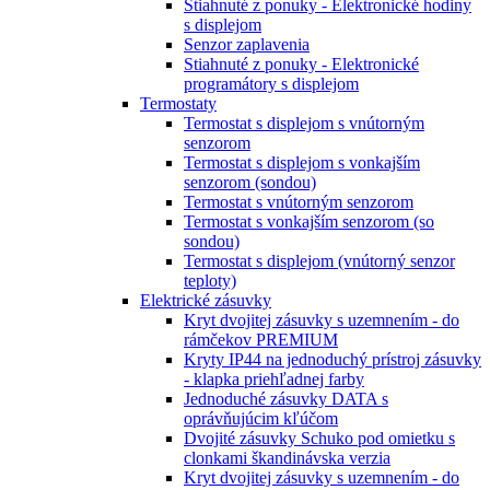
Stiahnuté z ponuky - Elektronické hodiny
s displejom
Senzor zaplavenia
Stiahnuté z ponuky - Elektronické
programátory s displejom
Termostaty
Termostat s displejom s vnútorným
senzorom
Termostat s displejom s vonkajším
senzorom (sondou)
Termostat s vnútorným senzorom
Termostat s vonkajším senzorom (so
sondou)
Termostat s displejom (vnútorný senzor
teploty)
Elektrické zásuvky
Kryt dvojitej zásuvky s uzemnením - do
rámčekov PREMIUM
Kryty IP44 na jednoduchý prístroj zásuvky
- klapka priehľadnej farby
Jednoduché zásuvky DATA s
oprávňujúcim kľúčom
Dvojité zásuvky Schuko pod omietku s
clonkami škandinávska verzia
Kryt dvojitej zásuvky s uzemnením - do