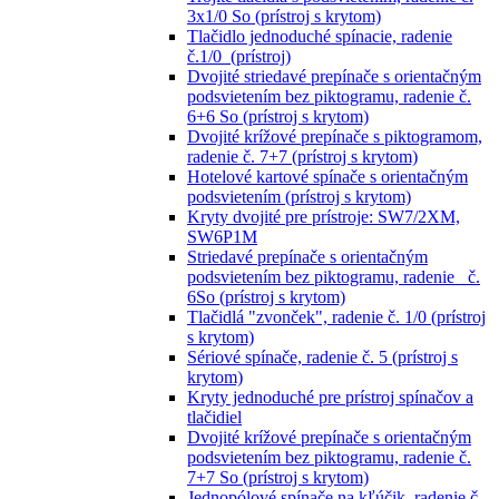
3x1/0 So (prístroj s krytom)
Tlačidlo jednoduché spínacie, radenie
č.1/0 (prístroj)
Dvojité striedavé prepínače s orientačným
podsvietením bez piktogramu, radenie č.
6+6 So (prístroj s krytom)
Dvojité krížové prepínače s piktogramom,
radenie č. 7+7 (prístroj s krytom)
Hotelové kartové spínače s orientačným
podsvietením (prístroj s krytom)
Kryty dvojité pre prístroje: SW7/2XM,
SW6P1M
Striedavé prepínače s orientačným
podsvietením bez piktogramu, radenie č.
6So (prístroj s krytom)
Tlačidlá "zvonček", radenie č. 1/0 (prístroj
s krytom)
Sériové spínače, radenie č. 5 (prístroj s
krytom)
Kryty jednoduché pre prístroj spínačov a
tlačidiel
Dvojité krížové prepínače s orientačným
podsvietením bez piktogramu, radenie č.
7+7 So (prístroj s krytom)
Jednopólové spínače na kľúčik, radenie č.