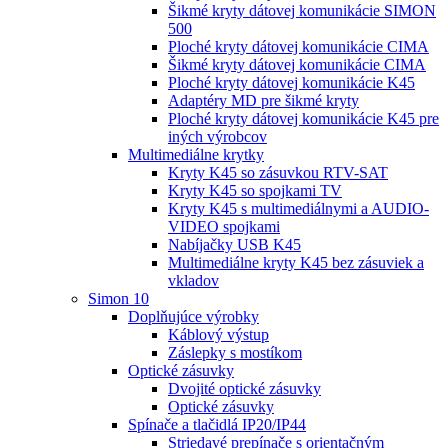
Šikmé kryty dátovej komunikácie SIMON
500
Ploché kryty dátovej komunikácie CIMA
Šikmé kryty dátovej komunikácie CIMA
Ploché kryty dátovej komunikácie K45
Adaptéry MD pre šikmé kryty
Ploché kryty dátovej komunikácie K45 pre
iných výrobcov
Multimediálne krytky
Kryty K45 so zásuvkou RTV-SAT
Kryty K45 so spojkami TV
Kryty K45 s multimediálnymi a AUDIO-
VIDEO spojkami
Nabíjačky USB K45
Multimediálne kryty K45 bez zásuviek a
vkladov
Simon 10
Doplňujúce výrobky
Káblový výstup
Záslepky s mostíkom
Optické zásuvky
Dvojité optické zásuvky
Optické zásuvky
Spínače a tlačidlá IP20/IP44
Striedavé prepínače s orientačným