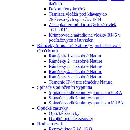
tlačidlá
Dekoratívny krúžok
Tesniaca vložka pod klávesy do
2klávesových spínačov IP44
Záslepka reproduktorových zásuviek
..GL3.01/..
Krimpovacie náradie na vložky RJ45 v
počítačových zásuvkách
Rámčeky Simon 54 Nature (+ príslušenstvo k
rámčekom)
Rámčeky 1 - násobné Nature
Rámčeky 2 - násobné Nature
Rámčeky 3 - násobné Nature
Rámčeky 4 - násobné Nature
Rámčeky 5 - násobné Nature
Tesnenie IP44 pre rámčeky Nature
Spínače s odložením vypnutia
Spínače s odložením vypnutia s relé 8 A
Spínače s odložením vypnutia
Spínače s odložením vypnutia s relé 16A
Optické zásuvky
Optické zásuvky
Dvojité optické zásuvky
Hudba a zvuk
Reproduktor 2 W, 16 Ω