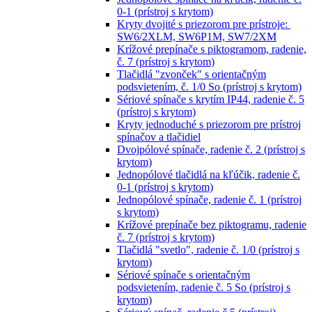
0-1 (prístroj s krytom)
Kryty dvojité s priezorom pre prístroje:
SW6/2XLM, SW6P1M, SW7/2XM
Krížové prepínače s piktogramom, radenie,
č. 7 (prístroj s krytom)
Tlačidlá "zvonček" s orientačným
podsvietením, č. 1/0 So (prístroj s krytom)
Sériové spínače s krytím IP44, radenie č. 5
(prístroj s krytom)
Kryty jednoduché s priezorom pre prístroj
spínačov a tlačidiel
Dvojpólové spínače, radenie č. 2 (prístroj s
krytom)
Jednopólové tlačidlá na kľúčik, radenie č.
0-1 (prístroj s krytom)
Jednopólové spínače, radenie č. 1 (prístroj
s krytom)
Krížové prepínače bez piktogramu, radenie
č. 7 (prístroj s krytom)
Tlačidlá "svetlo", radenie č. 1/0 (prístroj s
krytom)
Sériové spínače s orientačným
podsvietením, radenie č. 5 So (prístroj s
krytom)