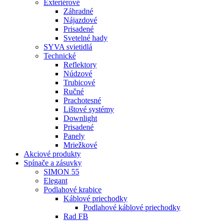
Exteriérové
Záhradné
Nájazdové
Prisadené
Svetelné hady
SYVA svietidlá
Technické
Reflektory
Núdzové
Trubicové
Ručné
Prachotesné
Lištové systémy
Downlight
Prisadené
Panely
Mriežkové
Akciové produkty
Spínače a zásuvky
SIMON 55
Elegant
Podlahové krabice
Káblové priechodky
Podlahové káblové priechodky
Rad FB