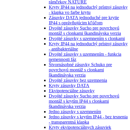
rámčekov NATURE
Kryty IP44 na jednoduchý prístroj zásuvky
- klapka vo farbe krytu
Zásuvky DATA jednoduché pre krytie
IP44 s oprávňujúcim kľúčom
Dvojité zásuvky Sucho pre povrchovú
montáž s clonkami škandinávska verzia
Dvojité zásuvky s uzemnením s clonkami
Kryty IP44 na jednoduchý prístroj zásuvky
- antibakteriálne
Dvojité zásuvky s uzemnením - funkcia
nemennosti fáz
Štvornásobné zásuvky Schuko pre
povrchovú montáž s clonkami
škandinávska verzia
Dvojité zásuvky bez uzemnenia
Kryty zásuvky DATA
Ekvipotenciálne zásuvky
Dvojité zásuvky Sucho pre povrchovú
montáž s krytím IP44 s clonkami
škandinávska verzia
Jedno zásuvky s uzemnením
Jedno zásuvky s krytím IP44 - bez tesnenia
- transparentná klapka
Kryty ekvipotenciálnych zásuviek