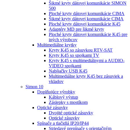
Šikmé kryty dátovej komunikácie SIMON
500
Ploché kryty dátovej komunikácie CIMA
Šikmé kryty dátovej komunikácie CIMA
Ploché kryty dátovej komunikácie K45
Adaptéry MD pre šikmé kryty
Ploché kryty dátovej komunikácie K45 pre
iných výrobcov
Multimediálne krytky
Kryty K45 so zásuvkou RTV-SAT
Kryty K45 so spojkami TV
Kryty K45 s multimediálnymi a AUDIO-
VIDEO spojkami
Nabíjačky USB K45
Multimediálne kryty K45 bez zásuviek a
vkladov
Simon 10
Doplňujúce výrobky
Káblový výstup
Záslepky s mostíkom
Optické zásuvky
Dvojité optické zásuvky
Optické zásuvky
Spínače a tlačidlá IP20/IP44
Striedavé prepínače s orientačným