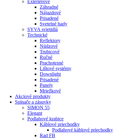
Exteriérové
Záhradné
Nájazdové
Prisadené
Svetelné hady
SYVA svietidlá
Technické
Reflektory
Núdzové
Trubicové
Ručné
Prachotesné
Lištové systémy
Downlight
Prisadené
Panely
Mriežkové
Akciové produkty
Spínače a zásuvky
SIMON 55
Elegant
Podlahové krabice
Káblové priechodky
Podlahové káblové priechodky
Rad FB