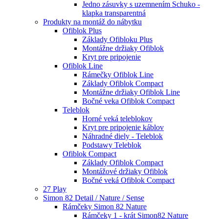
Jedno zásuvky s uzemnením Schuko -
klapka transparentná
Produkty na montáž do nábytku
Ofiblok Plus
Základy Ofibloku Plus
Montážne držiaky Ofiblok
Kryt pre pripojenie
Ofiblok Line
Rámečky Ofiblok Line
Základy Ofiblok Compact
Montážne držiaky Ofiblok Line
Bočné veka Ofiblok Compact
Teleblok
Horné veká teleblokov
Kryt pre pripojenie káblov
Náhradné diely - Teleblok
Podstawy Teleblok
Ofiblok Compact
Základy Ofiblok Compact
Montážové držiaky Ofiblok
Bočné veká Ofiblok Compact
27 Play
Simon 82 Detail / Nature / Sense
Rámčeky Simon 82 Nature
Rámčeky 1 - krát Simon82 Nature