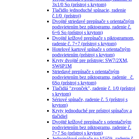
3x1/0 So (prístroj s krytom)
Tlačidlo jednoduché spínacie, radenie
č.1/0 (prístroj)
Dvojité striedavé prepínače s orientačným
podsvietením bez piktogramu, radenie č.
6+6 So (prístroj s krytom)
Dvojité krížové prepínače s piktogramom,
radenie č. 7+7 (prístroj s krytom)
Hotelové kartové spínače s orientačným
podsvietením (prístroj s krytom)
Kryty dvojité pre prístroje: SW7/2XM,
SW6P1M
Striedavé prepínače s orientačným
podsvietením bez piktogramu, radenie č.
6So (prístroj s krytom)
Tlačidlá "zvonček", radenie č. 1/0 (prístroj
s krytom)
Sériové spínače, radenie č. 5 (prístroj s
krytom)
Kryty jednoduché pre prístroj spínačov a
tlačidiel
Dvojité krížové prepínače s orientačným
podsvietením bez piktogramu, radenie č.
7+7 So (prístroj s krytom)
Jednopólové spínače na kľúčik, radenie č.