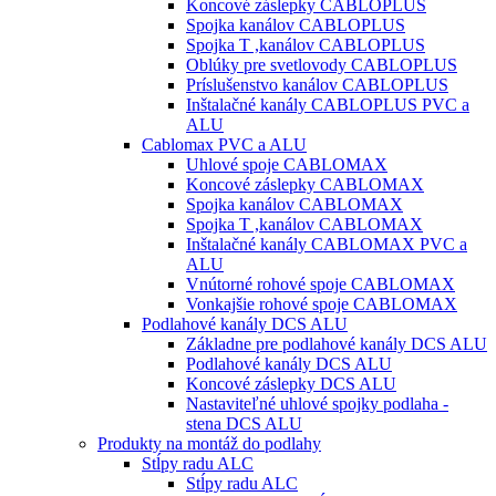
Koncové záslepky CABLOPLUS
Spojka kanálov CABLOPLUS
Spojka T ,kanálov CABLOPLUS
Oblúky pre svetlovody CABLOPLUS
Príslušenstvo kanálov CABLOPLUS
Inštalačné kanály CABLOPLUS PVC a
ALU
Cablomax PVC a ALU
Uhlové spoje CABLOMAX
Koncové záslepky CABLOMAX
Spojka kanálov CABLOMAX
Spojka T ,kanálov CABLOMAX
Inštalačné kanály CABLOMAX PVC a
ALU
Vnútorné rohové spoje CABLOMAX
Vonkajšie rohové spoje CABLOMAX
Podlahové kanály DCS ALU
Základne pre podlahové kanály DCS ALU
Podlahové kanály DCS ALU
Koncové záslepky DCS ALU
Nastaviteľné uhlové spojky podlaha -
stena DCS ALU
Produkty na montáž do podlahy
Stĺpy radu ALC
Stĺpy radu ALC