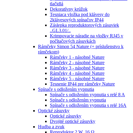
tlačidlá
Dekoratívny krúžok
Tesniaca vložka pod klávesy do
2klávesových spínačov IP44
Záslepka reproduktorových zásuviek
..GL3.01/..
Krimpovacie náradie na vložky RJ45 v
počítačových zásuvkách
Rámčeky Simon 54 Nature (+ príslušenstvo k
rámčekom)
Rámčeky 1 - násobné Nature
Rámčeky 2 - násobné Nature
Rámčeky 3 - násobné Nature
Rámčeky 4 - násobné Nature
Rámčeky 5 - násobné Nature
Tesnenie IP44 pre rámčeky Nature
Spínače s odložením vypnutia
Spínače s odložením vypnutia s relé 8 A
Spínače s odložením vypnutia
Spínače s odložením vypnutia s relé 16A
Optické zásuvky
Optické zásuvky
Dvojité optické zásuvky
Hudba a zvuk
Reproduktor 2 W, 16 Ω