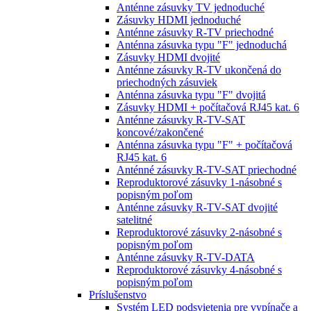
Anténne zásuvky TV jednoduché
Zásuvky HDMI jednoduché
Anténne zásuvky R-TV priechodné
Anténna zásuvka typu "F" jednoduchá
Zásuvky HDMI dvojité
Anténne zásuvky R-TV ukončená do
priechodných zásuviek
Anténna zásuvka typu "F" dvojitá
Zásuvky HDMI + počítačová RJ45 kat. 6
Anténne zásuvky R-TV-SAT
koncové/zakončené
Anténna zásuvka typu "F" + počítačová
RJ45 kat. 6
Anténné zásuvky R-TV-SAT priechodné
Reproduktorové zásuvky 1-násobné s
popisným poľom
Anténne zásuvky R-TV-SAT dvojité
satelitné
Reproduktorové zásuvky 2-násobné s
popisným poľom
Anténne zásuvky R-TV-DATA
Reproduktorové zásuvky 4-násobné s
popisným poľom
Príslušenstvo
Systém LED podsvietenia pre vypínače a