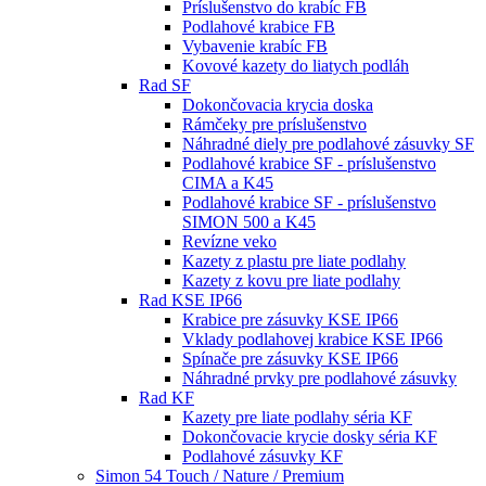
Príslušenstvo do krabíc FB
Podlahové krabice FB
Vybavenie krabíc FB
Kovové kazety do liatych podláh
Rad SF
Dokončovacia krycia doska
Rámčeky pre príslušenstvo
Náhradné diely pre podlahové zásuvky SF
Podlahové krabice SF - príslušenstvo
CIMA a K45
Podlahové krabice SF - príslušenstvo
SIMON 500 a K45
Revízne veko
Kazety z plastu pre liate podlahy
Kazety z kovu pre liate podlahy
Rad KSE IP66
Krabice pre zásuvky KSE IP66
Vklady podlahovej krabice KSE IP66
Spínače pre zásuvky KSE IP66
Náhradné prvky pre podlahové zásuvky
Rad KF
Kazety pre liate podlahy séria KF
Dokončovacie krycie dosky séria KF
Podlahové zásuvky KF
Simon 54 Touch / Nature / Premium