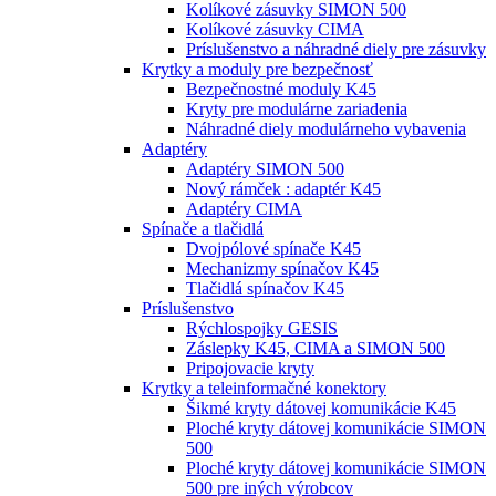
Kolíkové zásuvky SIMON 500
Kolíkové zásuvky CIMA
Príslušenstvo a náhradné diely pre zásuvky
Krytky a moduly pre bezpečnosť
Bezpečnostné moduly K45
Kryty pre modulárne zariadenia
Náhradné diely modulárneho vybavenia
Adaptéry
Adaptéry SIMON 500
Nový rámček : adaptér K45
Adaptéry CIMA
Spínače a tlačidlá
Dvojpólové spínače K45
Mechanizmy spínačov K45
Tlačidlá spínačov K45
Príslušenstvo
Rýchlospojky GESIS
Záslepky K45, CIMA a SIMON 500
Pripojovacie kryty
Krytky a teleinformačné konektory
Šikmé kryty dátovej komunikácie K45
Ploché kryty dátovej komunikácie SIMON
500
Ploché kryty dátovej komunikácie SIMON
500 pre iných výrobcov