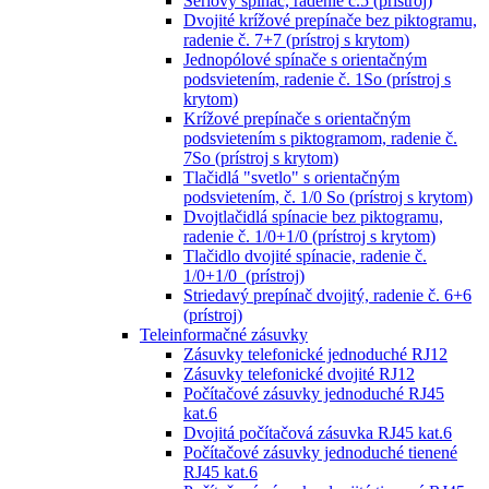
Sériový spínač, radenie č.5 (prístroj)
Dvojité krížové prepínače bez piktogramu,
radenie č. 7+7 (prístroj s krytom)
Jednopólové spínače s orientačným
podsvietením, radenie č. 1So (prístroj s
krytom)
Krížové prepínače s orientačným
podsvietením s piktogramom, radenie č.
7So (prístroj s krytom)
Tlačidlá "svetlo" s orientačným
podsvietením, č. 1/0 So (prístroj s krytom)
Dvojtlačidlá spínacie bez piktogramu,
radenie č. 1/0+1/0 (prístroj s krytom)
Tlačidlo dvojité spínacie, radenie č.
1/0+1/0 (prístroj)
Striedavý prepínač dvojitý, radenie č. 6+6
(prístroj)
Teleinformačné zásuvky
Zásuvky telefonické jednoduché RJ12
Zásuvky telefonické dvojité RJ12
Počítačové zásuvky jednoduché RJ45
kat.6
Dvojitá počítačová zásuvka RJ45 kat.6
Počítačové zásuvky jednoduché tienené
RJ45 kat.6