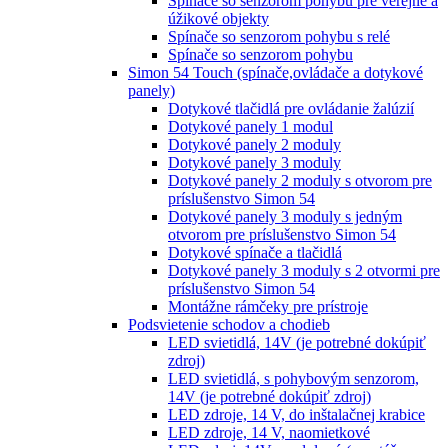
Spínače so senzorom pohybu pre verejné a
úžikové objekty
Spínače so senzorom pohybu s relé
Spínače so senzorom pohybu
Simon 54 Touch (spínače,ovládače a dotykové
panely)
Dotykové tlačidlá pre ovládanie žalúzií
Dotykové panely 1 modul
Dotykové panely 2 moduly
Dotykové panely 3 moduly
Dotykové panely 2 moduly s otvorom pre
príslušenstvo Simon 54
Dotykové panely 3 moduly s jedným
otvorom pre príslušenstvo Simon 54
Dotykové spínače a tlačidlá
Dotykové panely 3 moduly s 2 otvormi pre
príslušenstvo Simon 54
Montážne rámčeky pre prístroje
Podsvietenie schodov a chodieb
LED svietidlá, 14V (je potrebné dokúpiť
zdroj)
LED svietidlá, s pohybovým senzorom,
14V (je potrebné dokúpiť zdroj)
LED zdroje, 14 V, do inštalačnej krabice
LED zdroje, 14 V, naomietkové