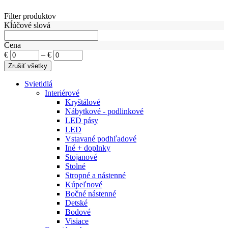
Filter produktov
Kĺúčové slová
Cena
€
–
€
Svietidlá
Interiérové
Kryštálové
Nábytkové - podlinkové
LED pásy
LED
Vstavané podhľadové
Iné + doplnky
Stojanové
Stolné
Stropné a nástenné
Kúpeľnové
Bočné nástenné
Detské
Bodové
Visiace