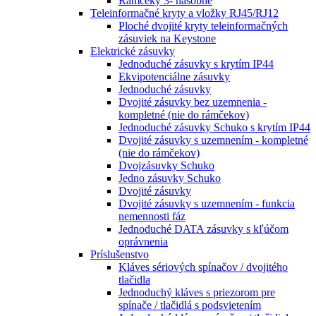
Rámčeky 3- násobné
Teleinformačné kryty a vložky RJ45/RJ12
Ploché dvojité kryty teleinformačných
zásuviek na Keystone
Elektrické zásuvky
Jednoduché zásuvky s krytím IP44
Ekvipotenciálne zásuvky
Jednoduché zásuvky
Dvojité zásuvky bez uzemnenia -
kompletné (nie do rámčekov)
Jednoduché zásuvky Schuko s krytím IP44
Dvojité zásuvky s uzemnením - kompletné
(nie do rámčekov)
Dvojzásuvky Schuko
Jedno zásuvky Schuko
Dvojité zásuvky
Dvojité zásuvky s uzemnením - funkcia
nemennosti fáz
Jednoduché DATA zásuvky s kľúčom
oprávnenia
Príslušenstvo
Kláves sériových spínačov / dvojitého
tlačidla
Jednoduchý kláves s priezorom pre
spínače / tlačidlá s podsvietením