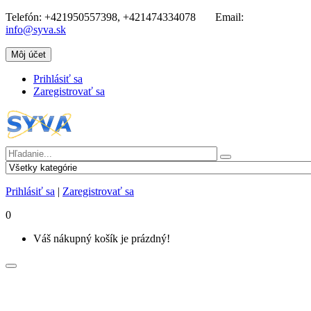
Telefón:
+421950557398, +421474334078
Email:
info@syva.sk
Môj účet
Prihlásiť sa
Zaregistrovať sa
Prihlásiť sa
|
Zaregistrovať sa
0
Váš nákupný košík je prázdný!