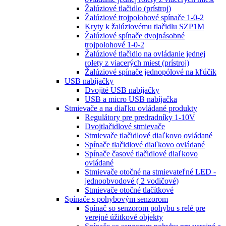
Žalúziové tlačidlo (prístroj)
Žalúziové trojpolohové spínače 1-0-2
Kryty k žalúziovému tlačidlu SZP1M
Žalúziové spínače dvojnásobné
trojpolohové 1-0-2
Žalúziové tlačidlo na ovládanie jednej
rolety z viacerých miest (prístroj)
Žalúziové spínače jednopólové na kľúčik
USB nabíjačky
Dvojité USB nabíjačky
USB a micro USB nabíjačka
Stmievače a na diaľku ovládané produkty
Regulátory pre predradníky 1-10V
Dvojtlačidlové stmievače
Stmievače tlačidlové diaľkovo ovládané
Spínače tlačidlové diaľkovo ovládané
Spínače časové tlačidlové diaľkovo
ovládané
Stmievače otočné na stmievateľné LED -
jednoobvodové ( 2 vodičové)
Stmievače otočné tlačítkové
Spínače s pohybovým senzorom
Spínač so senzorom pohybu s relé pre
verejné úžitkové objekty