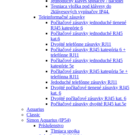
Jednoduchý kláves spínačov / tlačidiel
Tesniaca vložka pod klávesy do
2klávesových vypínačov IP44.
Teleinformačné zásuvky
Počítačové zásuvky jednoduché tienené
RJ45 kategórie 6
Počítačové zásuvky jednoduché RJ45
kat.6
Dvojité telefónne zásuvky RJ11
Počítačové zásuvky RJ45 kategória 6 +
telefónne RJ11
Počítačové zásuvky jednoduché RJ45
kategórie 5e
Počítačové zásuvky RJ45 kategória 5e +
telefónna RJ11
Jedoduché telefónne zásuvky RJ11
Dvojité počítačové tienené zásuvky RJ45
kat. 6
Dvojité počítačové zásuvky RJ45 kat. 6
Počítačové zásuvky dvojité RJ45 kat.5e
Aquarius
Classic
Simon Aquarius (IP54)
Príslušenstvo
Tlmiaca spojka