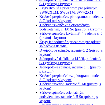
0-1 (prístroj s krytom)
Kryty dvojité s priezorom pre prístroje:
SW6/2XLM, SW6P1M, SW7/2XM
Krížové prepínače s piktogramom, radenie,
č. 7 (prístroj s krytom)
Tlačidlá "zvonček" s orientačným
podsvietením, č. 1/0 So (prístroj s krytom)
Sériové spínače s krytím IP44, radenie č. 5
(prístroj s krytom)
Kryty jednoduché s priezorom pre prístroj
spínačov a tlačidiel
Dvojpólové spínače, radenie č. 2 (prístroj s
krytom)
Jednopólové tlačidlá na kľúčik, radenie č.
0-1 (prístroj s krytom)
Jednopólové spínače, radenie č. 1 (prístroj
s krytom)
Krížové prepínače bez piktogramu, radenie
č. 7 (prístroj s krytom)
Tlačidlá "svetlo", radenie č. 1/0 (prístroj s
krytom)
Sériové spínače s orientačným
podsvietením, radenie č. 5 So (prístroj s
krytom)