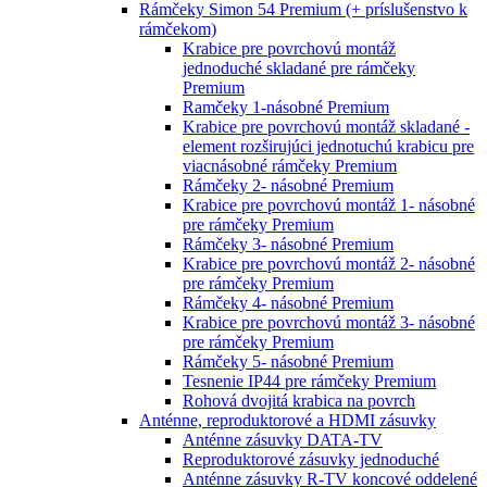
Rámčeky Simon 54 Premium (+ príslušenstvo k
rámčekom)
Krabice pre povrchovú montáž
jednoduché skladané pre rámčeky
Premium
Ramčeky 1-násobné Premium
Krabice pre povrchovú montáž skladané -
element rozširujúci jednotuchú krabicu pre
viacnásobné rámčeky Premium
Rámčeky 2- násobné Premium
Krabice pre povrchovú montáž 1- násobné
pre rámčeky Premium
Rámčeky 3- násobné Premium
Krabice pre povrchovú montáž 2- násobné
pre rámčeky Premium
Rámčeky 4- násobné Premium
Krabice pre povrchovú montáž 3- násobné
pre rámčeky Premium
Rámčeky 5- násobné Premium
Tesnenie IP44 pre rámčeky Premium
Rohová dvojitá krabica na povrch
Anténne, reproduktorové a HDMI zásuvky
Anténne zásuvky DATA-TV
Reproduktorové zásuvky jednoduché
Anténne zásuvky R-TV koncové oddelené