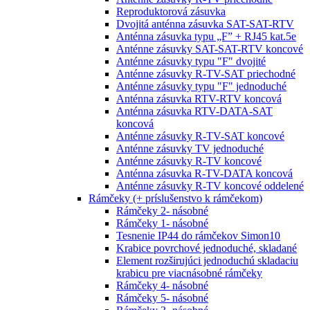
Reproduktorová zásuvka
Dvojitá anténna zásuvka SAT-SAT-RTV
Anténna zásuvka typu „F” + RJ45 kat.5e
Anténne zásuvky SAT-SAT-RTV koncové
Anténne zásuvky typu "F" dvojité
Anténne zásuvky R-TV-SAT priechodné
Anténne zásuvky typu "F" jednoduché
Anténna zásuvka RTV-RTV koncová
Anténna zásuvka RTV-DATA-SAT
koncová
Anténne zásuvky R-TV-SAT koncové
Anténne zásuvky TV jednoduché
Anténne zásuvky R-TV koncové
Anténna zásuvka R-TV-DATA koncová
Anténne zásuvky R-TV koncové oddelené
Rámčeky (+ príslušenstvo k rámčekom)
Rámčeky 2- násobné
Rámčeky 1- násobné
Tesnenie IP44 do rámčekov Simon10
Krabice povrchové jednoduché, skladané
Element rozširujúci jednoduchú skladaciu
krabicu pre viacnásobné rámčeky
Rámčeky 4- násobné
Rámčeky 5- násobné