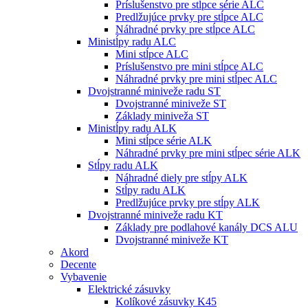
Príslušenstvo pre stĺpce série ALC
Predlžujúce prvky pre stĺpce ALC
Náhradné prvky pre stĺpce ALC
Ministĺpy radu ALC
Mini stĺpce ALC
Príslušenstvo pre mini stĺpce ALC
Náhradné prvky pre mini stĺpec ALC
Dvojstranné miniveže radu ST
Dvojstranné miniveže ST
Základy miniveža ST
Ministĺpy radu ALK
Mini stĺpce série ALK
Náhradné prvky pre mini stĺpec série ALK
Stĺpy radu ALK
Náhradné diely pre stĺpy ALK
Stĺpy radu ALK
Predlžujúce prvky pre stĺpy ALK
Dvojstranné miniveže radu KT
Základy pre podlahové kanály DCS ALU
Dvojstranné miniveže KT
Akord
Decente
Vybavenie
Elektrické zásuvky
Kolíkové zásuvky K45