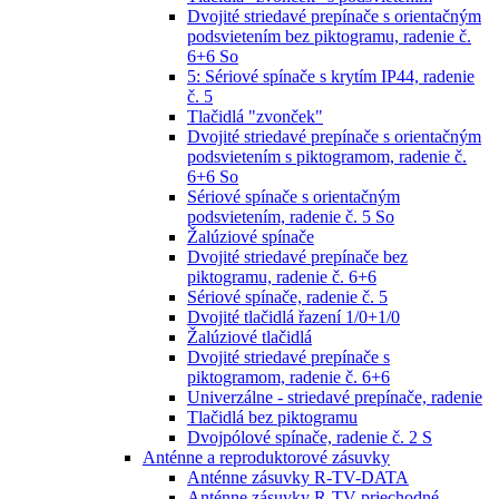
Dvojité striedavé prepínače s orientačným
podsvietením bez piktogramu, radenie č.
6+6 So
5: Sériové spínače s krytím IP44, radenie
č. 5
Tlačidlá "zvonček"
Dvojité striedavé prepínače s orientačným
podsvietením s piktogramom, radenie č.
6+6 So
Sériové spínače s orientačným
podsvietením, radenie č. 5 So
Žalúziové spínače
Dvojité striedavé prepínače bez
piktogramu, radenie č. 6+6
Sériové spínače, radenie č. 5
Dvojité tlačidlá řazení 1/0+1/0
Žalúziové tlačidlá
Dvojité striedavé prepínače s
piktogramom, radenie č. 6+6
Univerzálne - striedavé prepínače, radenie
Tlačidlá bez piktogramu
Dvojpólové spínače, radenie č. 2 S
Anténne a reproduktorové zásuvky
Anténne zásuvky R-TV-DATA
Anténne zásuvky R-TV priechodné