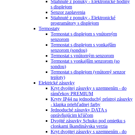
Stiahnuté z ponuky - Elektronické hodiny
s displejom
Senzor zaplavenia
Stiahnuté z ponuky - Elektronické
programátory s displejom
Termostaty
Termostat s displejom s vnútorným
senzorom
Termostat s displejom s vonkajším
senzorom (sondou)
Termostat s vnútorným senzorom
Termostat s vonkajším senzorom (so
sondou)
Termostat s displejom (vnútorný senzor
teploty)
Elektrické zásuvky
Kryt dvojitej zásuvky s uzemnením - do
rámčekov PREMIUM
Kryty IP44 na jednoduchý prístroj zásuvky
- klapka priehľadnej farby
Jednoduché zásuvky DATA s
oprávňujúcim kľúčom
Dvojité zásuvky Schuko pod omietku s
clonkami škandinávska verzia
Kryt dvojitej zásuvky s uzemnením - do