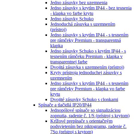
Jedno zásuvky bez uzemnenia
Jedno zásuvky s krytím IP44 - bez tesnenia
- klapka vo farbe krytu
Jedno zásuvky Schuko
Jednoduchá zásuvka s uzemnením
(prístroj)
Jedno zásuvky s krytím IP44 - s tesnením
pre rámčeky Premium - transparentná
klapka
Jedno zásuvky Schuko s krytím IP44 - s
tesnením rámčeku Premium - klapka v
transparentnej farbe
Dvojitá zásuvka s uzemnením (prístroj)
Kryty prístroja jednoduchej zásuvky s
uzemnením
Jedno zásuvky s krytím IP44 - s tesnením
pre rámčeky Premium - klapka vo farbe
krytu
Dvojité zásuvky Schuko s clonkami
Spínače a tlačidlá IP20/IP44
Jednopólové spínače so signalizáciou
zopnutia, radenie č. 1/S (prístroj s krytom)
Krížové prepínače s orientačným
podsvietením bez piktogramu, radenie č.
7So (prístroj s krytom)