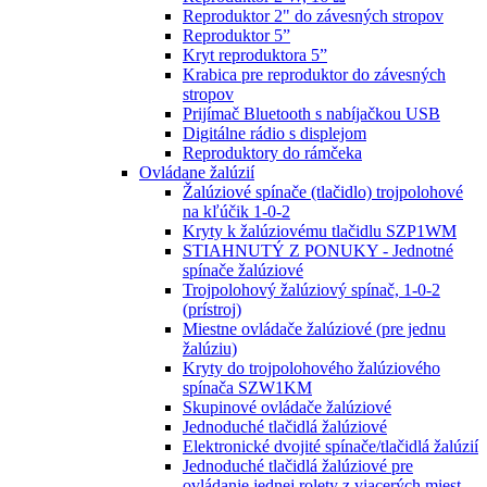
Reproduktor 2" do závesných stropov
Reproduktor 5”
Kryt reproduktora 5”
Krabica pre reproduktor do závesných
stropov
Prijímač Bluetooth s nabíjačkou USB
Digitálne rádio s displejom
Reproduktory do rámčeka
Ovládane žalúzií
Žalúziové spínače (tlačidlo) trojpolohové
na kľúčik 1-0-2
Kryty k žalúziovému tlačidlu SZP1WM
STIAHNUTÝ Z PONUKY - Jednotné
spínače žalúziové
Trojpolohový žalúziový spínač, 1-0-2
(prístroj)
Miestne ovládače žalúziové (pre jednu
žalúziu)
Kryty do trojpolohového žalúziového
spínača SZW1KM
Skupinové ovládače žalúziové
Jednoduché tlačidlá žalúziové
Elektronické dvojité spínače/tlačidlá žalúzií
Jednoduché tlačidlá žalúziové pre
ovládanie jednej rolety z viacerých miest