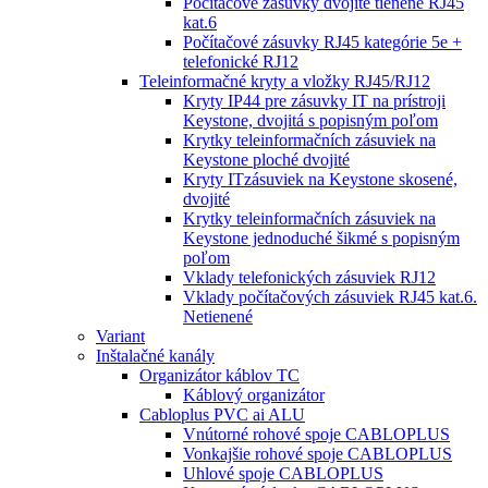
Počítačové zásuvky dvojité tienené RJ45
kat.6
Počítačové zásuvky RJ45 kategórie 5e +
telefonické RJ12
Teleinformačné kryty a vložky RJ45/RJ12
Kryty IP44 pre zásuvky IT na prístroji
Keystone, dvojitá s popisným poľom
Krytky teleinformačních zásuviek na
Keystone ploché dvojité
Kryty ITzásuviek na Keystone skosené,
dvojité
Krytky teleinformačních zásuviek na
Keystone jednoduché šikmé s popisným
poľom
Vklady telefonických zásuviek RJ12
Vklady počítačových zásuviek RJ45 kat.6.
Netienené
Variant
Inštalačné kanály
Organizátor káblov TC
Káblový organizátor
Cabloplus PVC ai ALU
Vnútorné rohové spoje CABLOPLUS
Vonkajšie rohové spoje CABLOPLUS
Uhlové spoje CABLOPLUS