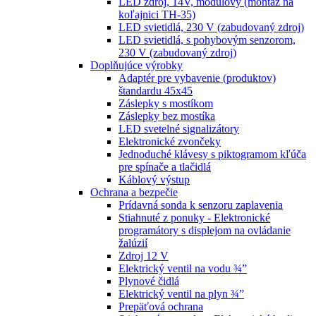
LED zdroj, 14V, modulový (montáž na
koľajnici TH-35)
LED svietidlá, 230 V (zabudovaný zdroj)
LED svietidlá, s pohybovým senzorom,
230 V (zabudovaný zdroj)
Doplňujúce výrobky
Adaptér pre vybavenie (produktov)
štandardu 45x45
Záslepky s mostíkom
Záslepky bez mostíka
LED svetelné signalizátory
Elektronické zvončeky
Jednoduché klávesy s piktogramom kľúča
pre spínače a tlačidlá
Káblový výstup
Ochrana a bezpečie
Prídavná sonda k senzoru zaplavenia
Stiahnuté z ponuky - Elektronické
programátory s displejom na ovládanie
žalúzií
Zdroj 12 V
Elektrický ventil na vodu ¾”
Plynové čidlá
Elektrický ventil na plyn ¾”
Prepäťová ochrana